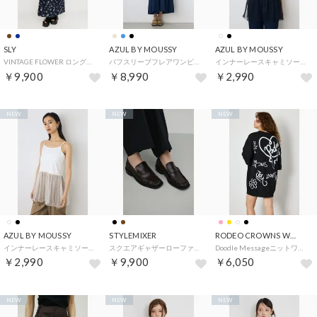
SLY
AZUL BY MOUSSY
AZUL BY MOUSSY
VINTAGE FLOWER ロングワンピース （M/NVY7）
パフスリーブフレアワンピース （BLU）
インナーレースキャミソール （柄BLK5）
￥9,900
￥8,990
￥2,990
NEW
NEW
NEW
AZUL BY MOUSSY
STYLEMIXER
RODEO CROWNS WIDE BOWL
インナーレースキャミソール （柄WHT5）
スクエアギャザーローファー （BRN）
Doodle Messageニットワンピース （BLK）
￥2,990
￥9,900
￥6,050
NEW
NEW
NEW