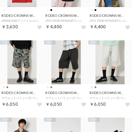
RODEO CROWNS WIDE BOWL
RODEO CROWNS WIDE BOWL
RODEO CROWNS WIDE BOWL
(PRINCESS)アソートエコバッグ （柄PNK5）
(TOY STORY)FRIEND Tシャツ （BLK）
(TOY STORY)FRIEND Tシャツ （O/WHT1）
￥3,630
￥4,400
￥4,400
NEW
NEW
NEW
RODEO CROWNS WIDE BOWL
RODEO CROWNS WIDE BOWL
RODEO CROWNS WIDE BOWL
スウェットバミューダパンツ （迷彩）
スウェットバミューダパンツ （C.GRY）
スウェットバミューダパンツ （T.GRY）
￥6,050
￥6,050
￥6,050
NEW
NEW
NEW