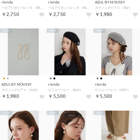
rienda
rienda
AZUL BY MOUSSY
ベロアリボンバレッタ （BEG）
ベロアリボンバレッタ （BLK）
スウィングピアス （SLV）
￥2,750
￥2,750
￥1,980
NEW
NEW
NEW
AZUL BY MOUSSY
rienda
rienda
スウィングピアス （GLD）
ビジューベレー （BLK）
ビジューベレー （GRY）
￥1,980
￥5,500
￥5,500
NEW
NEW
NEW