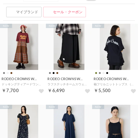
マイブランド
セール・クーポン
NEW
NEW
NEW
RODEO CROWNS WIDE BOWL
RODEO CROWNS WIDE BOWL
RODEO CROWNS WIDE BOWL
ドッキングティアードワンピース （BRD）
ラフステッチネームスウェットスカンツ （BLK）
袖フリルニットトップス （BLK）
￥7,700
￥6,490
￥5,500
NEW
NEW
NEW