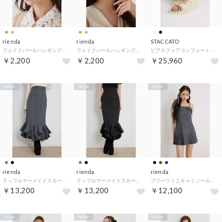
rienda
rienda
STACCATO
フェイクパールハンギングピアス （GLD）
フェイクパールハンギングピアス （SLV）
ピアスフィアコンフォートサンダル （WHT）
￥2,200
￥2,200
￥25,960
NEW
NEW
NEW
rienda
rienda
rienda
ラッフルマーメイドスカート （GRY）
ラッフルマーメイドスカート （BLK）
プリーツミニキャミソールワンピース （柄GRY5）
￥13,200
￥13,200
￥12,100
NEW
NEW
NEW