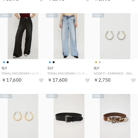
NEW
NEW
NEW
SLY
SLY
SLY
TONAL MIX DENIM パンツ （M/BLK7）
TONAL MIX DENIM パンツ （M/BLU7）
HOOP P／EARRINGS （SLV）
￥17,600
￥17,600
￥2,750
NEW
NEW
NEW