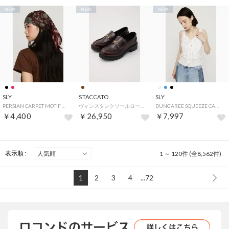
NEW
NEW
NEW
SLY
STACCATO
SLY
PERSIAN CARPET MOTIF スカーフ （D/RED3）
ヴィンスタンクソールローファー （BRN）
DUNGAREE SQUEEZE CAMI ブラウス （WHT）
￥4,400
￥26,950
￥7,997
表示順 :
1 ～ 120件 (全8,562件)
1
2
3
4
...72