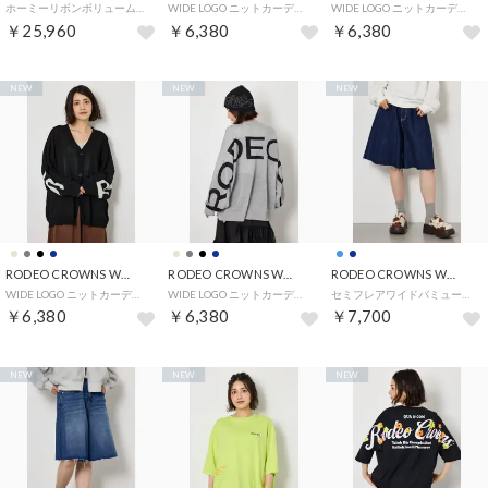
ホーミーリボンボリュームスニーカー （BLK）
WIDE LOGO ニットカーディガン （BEG）
WIDE LOGO ニットカーディガン （L/NVY1）
￥25,960
￥6,380
￥6,380
NEW
NEW
NEW
RODEO CROWNS WIDE BOWL
RODEO CROWNS WIDE BOWL
RODEO CROWNS WIDE BOWL
WIDE LOGO ニットカーディガン （BLK）
WIDE LOGO ニットカーディガン （L/T.GRY1）
セミフレアワイドバミューダパンツ （One Wash1）
￥6,380
￥6,380
￥7,700
NEW
NEW
NEW