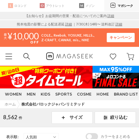
ロコンド
アウトレット
メゾン
マガシーク
【お知らせ】お盆期間の営業・配送についてのご案内
詳細
熊本地震の影響による配送遅延
詳細
｜7/30 (木) 14時〜 送料改訂
詳細
10,000
COLE..
Reebok
YOSUKE
HILLS..
キャンペーン
Z-CRAFT
CAWAII
mis..
NIKE
WOMEN
MEN
KIDS
SPORTS
COSME
HOME
BRAND LIST
ホーム
株式会社バロックジャパンリミテッド
8,562
サイズ
絞り込む
件
カラーをまとめる
表示順 :