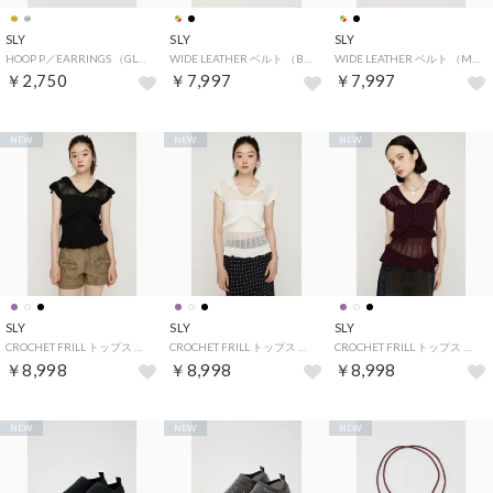
SLY
SLY
SLY
HOOP P／EARRINGS （GLD）
WIDE LEATHER ベルト （BLK）
WIDE LEATHER ベルト （Multi_1）
￥2,750
￥7,997
￥7,997
NEW
NEW
NEW
SLY
SLY
SLY
CROCHET FRILL トップス （BLK）
CROCHET FRILL トップス （IVOY3）
CROCHET FRILL トップス （D/PUR3）
￥8,998
￥8,998
￥8,998
NEW
NEW
NEW