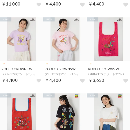
￥11,000
￥4,400
￥4,400
NEW
NEW
NEW
RODEO CROWNS WIDE BOWL
RODEO CROWNS WIDE BOWL
RODEO CROWNS WIDE BOWL
(PRINCESS)アソートTシャツ （L/PUR1）
(PRINCESS)アソートTシャツ （L/PNK1）
(PRINCESS)アソートエコバッグ （柄GRN5）
￥4,400
￥4,400
￥3,630
NEW
NEW
NEW