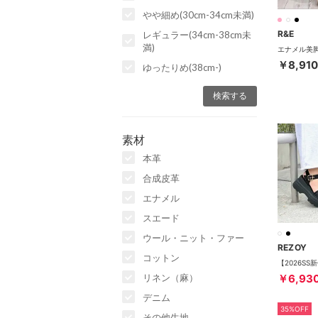
やや細め(30cm-34cm未満)
R&E
レギュラー(34cm-38cm未
満)
￥8,910
ゆったりめ(38cm-)
素材
本革
合成皮革
エナメル
スエード
ウール・ニット・ファー
REZOY
コットン
リネン（麻）
￥6,93
デニム
35%OFF
その他生地