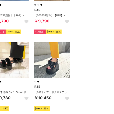
R&E
【2026SS新作】【R&E】＜2way仕様＞W/BIGリボンベルクロストラップ厚底サンダル （ブラック）
【2026SS新作】【R&E】＜2way仕様＞W/BIGリボンベルクロストラップ厚底サンダル （アイボリー）
,790
￥9,790
OFF
15%
13%OFF
15%
R&E
【R&E】厚底ラバーStormボリュームファーベルトサンダル （ブラック）
【R&E】パデッドクロスアッパー厚底サンダル （ブラック）
0,780
￥10,450
15%
15%