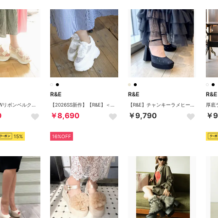
R&E
R&E
R&E
【REZOY】Wリボンベルクロストラップスニーカーソールサンダル （アイボリー）
【2026SS新作】【R&E】＜2way＞厚底ラバーソールチュールアッパースニーカー （ホワイト）
【R&E】チャンキーラメヒールスクエアトゥセパレートパンプス （ブラック）
0
￥8,690
￥9,790
￥9
15%
16%OFF