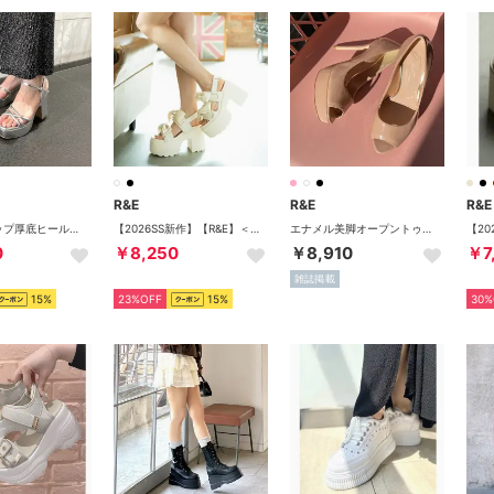
R&E
R&E
R&E
コードトラップ厚底ヒールサンダル （シルバー）
【2026SS新作】【R&E】＜2way仕様＞W/BIGリボンベルト厚底モールドソールサンダル （アイボリー）
エナメル美脚オープントゥパンプス （ピンクエナメル）
0
￥8,250
￥8,910
￥7
雑誌掲載
15%
23%OFF
15%
30%