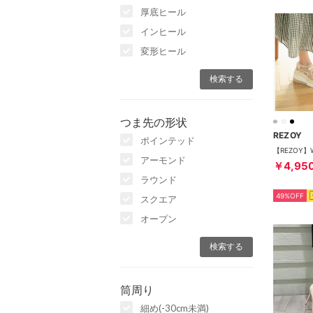
厚底ヒール
インヒール
変形ヒール
つま先の形状
REZOY
ポインテッド
アーモンド
￥4,95
ラウンド
49%OFF
スクエア
オープン
筒周り
細め(-30cm未満)