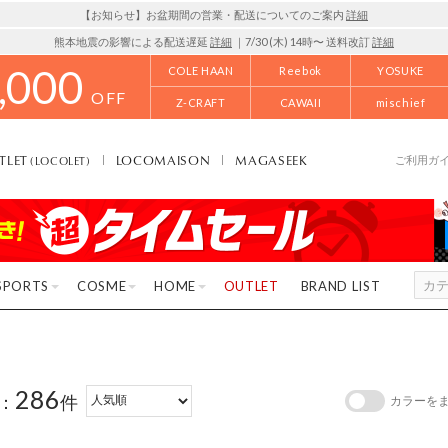
【お知らせ】お盆期間の営業・配送についてのご案内
詳細
熊本地震の影響による配送遅延
詳細
｜7/30 (木) 14時〜 送料改訂
詳細
,000
COLE HAAN
Reebok
YOSUKE
OFF
Z-CRAFT
CAWAII
mischief
TLET
LOCOMAISON
MAGASEEK
(LOCOLET)
ご利用ガ
SPORTS
COSME
HOME
OUTLET
BRAND LIST
286
：
件
カラーを