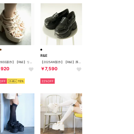
R&E
【2026SS新作】【R&E】リボンストラップチャンキーヒールサンダル （ベージュスエード）
【2025AW新作】【R&E】厚底ラバーソールコインローファー （ブラックエナメル）
,920
￥7,590
OFF
15%
22%OFF