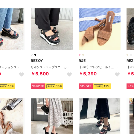
REZOY
R&E
REZ
【REZOY】クッションストラップスポーツサンダル （ブラック）
リボンストラップスニーカーソールサンダル （ブラック）
【R&E】フレアヒールミュールサンダル （コルク）
0
￥5,500
￥5,390
￥5
15%
38%OFF
15%
31%OFF
15%
44%