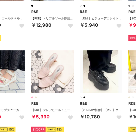
R&E
R&E
R&E
【weewillie】ゴールドベルテッド厚底スポーツサンダル （アイボリー）
【R&E】トリプルソール厚底レースアップミドルブーツ （ブラック）
【R&E】ビジューデコレイト厚底スニーカー （ホワイト）
0
￥12,980
￥5,940
￥9
13%
R&E
R&E
R&E
リボンストラップスニーカーソールサンダル （アイボリー）
【R&E】フレアヒールミュールサンダル （ピンク）
【2026AW新作】【R&E】グリッターコンビ厚底スニーカー （ブラック）
0
￥5,390
￥10,780
￥1
15%
31%OFF
15%