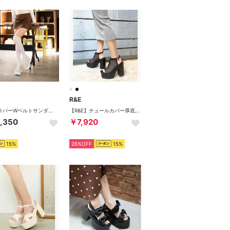
R&E
厚底ラバーWベルトサンダル （アイボリー）
【R&E】チュールカバー厚底ブーティーサンダル （ブラック）
,350
￥7,920
15%
26%OFF
15%