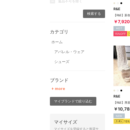
返品不可を除く
R&E
￥7,920
HOT
カテゴリ
15%OFF
ホーム
アパレル・ウェア
シューズ
ブランド
+ more
R&E
マイブランドで絞り込む
￥10,78
NEW
マイサイズ
15%
マイサイズを登録すると推奨サ