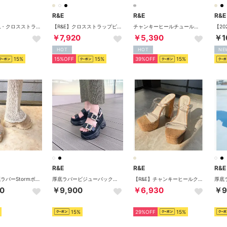
R&E
R&E
R&E
【R&E】新色・クロスストラップピンヒールサンダル （アイボリー）
【R&E】クロスストラップピンヒールサンダル （ブラック）
チャンキーヒールチュールカバー厚底サンダル （シルバー）
￥7,920
￥5,390
￥1
HOT
HOT
NE
15%
15%OFF
15%
39%OFF
15%
R&E
R&E
R&E
【R&E】厚底ラバーStormボリュームファーベルトサンダル （ベージュ）
厚底ラバービジューバックルベルトサンダル （ブラック）
【R&E】チャンキーヒールクリアサンダル （クリア）
0
￥9,900
￥6,930
￥9
15%
29%OFF
15%