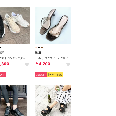
OY
R&E
【REZOY】ジンタンスタッズステッチスニーカー （ベージュ）
【R&E】スクエアトゥクリアトングサンダル （ブラック）
,390
￥4,290
OFF
33%OFF
15%