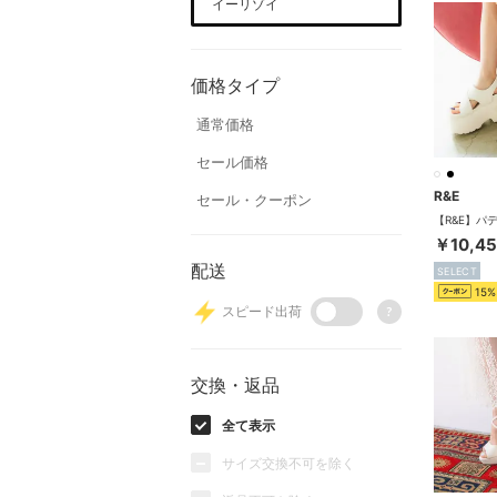
イーリゾイ
価格タイプ
通常価格
セール価格
R&E
セール・クーポン
￥10,4
配送
SELECT
15%
スピード出荷
?
交換・返品
全て表示
サイズ交換不可を除く