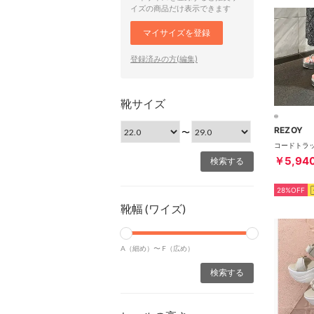
イズの商品だけ表示できます
マイサイズを登録
登録済みの方(編集)
靴サイズ
REZOY
〜
￥5,94
28%OFF
靴幅 (ワイズ)
A（細め）〜
F（広め）