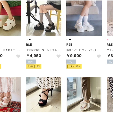
R&E
R&E
R&E
【R&E】パデッドクロスアッパー厚底サンダル （アイボリー）
【weewillie】ゴールドベルテッド厚底スポーツサンダル （ブラック）
厚底ラバービジューバックルベルトサンダル （アイボリー）
50
￥4,950
￥9,900
￥8
HOT
HOT
HO
15%
15%