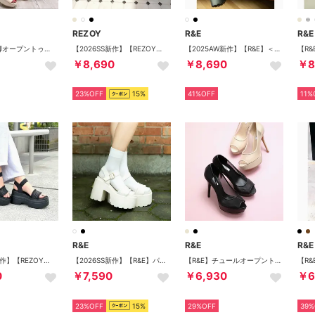
REZOY
R&E
R&E
エナメル美脚オープントゥパンプス （アイボリーエナメル）
【2026SS新作】【REZOY】フラッフィーチュール厚底ソールサンダル （ピンクベージュ）
【2025AW新作】【R&E】＜カバー取り外し可能！＞ファーカバー2way厚底モールドソールソックスショートブーツ （ブラック）
￥8,690
￥8,690
￥8
23%OFF
15%
41%OFF
11%
R&E
R&E
R&E
【2026SS新作】【REZOY】グリッターアッパーストラップ厚底ソールサンダル （ブラック）
【2026SS新作】【R&E】パイピングステッチストラップ厚底モールドソール （アイボリー）
【R&E】チュールオープントゥハイヒールパンプス （ブラック）
0
￥7,590
￥6,930
￥6
23%OFF
15%
29%OFF
39%