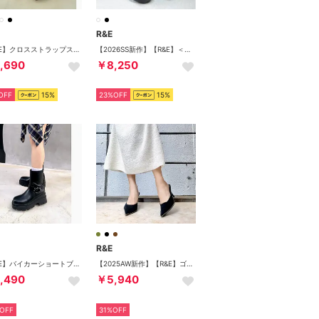
R&E
【R&E】クロスストラップスクエアトゥチャンキーヒールサンダル （アイボリー）
【2026SS新作】【R&E】＜2way仕様＞W/BIGリボンベルト厚底モールドソールサンダル （ブラック）
,690
￥8,250
OFF
15%
23%OFF
15%
R&E
【R&E】バイカーショートブーツ （ブラック）
【2025AW新作】【R&E】ゴールドパイピングミュールパンプス （ブラックスエード）
,490
￥5,940
OFF
31%OFF