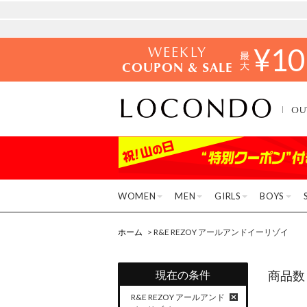
WEEKLY
¥
10
COUPON & SALE
OU
WOMEN
MEN
GIRLS
BOYS
ホーム
> R&E REZOY アールアンドイーリゾイ
現在の条件
商品数
R&E REZOY アールアンド