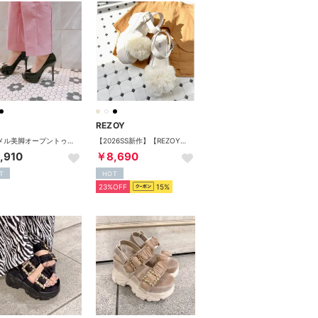
REZOY
エナメル美脚オープントゥパンプス （ブラックエナメル）
【2026SS新作】【REZOY】フラッフィーチュール厚底ソールサンダル （アイボリー）
,910
￥8,690
T
HOT
23%OFF
15%