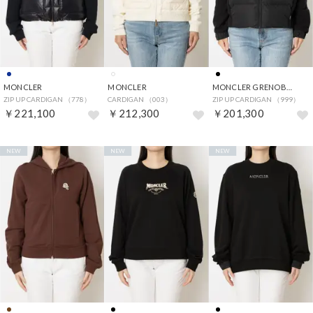
MONCLER
MONCLER
MONCLER GRENOBLE
ZIP UP CARDIGAN （778）
CARDIGAN （003）
ZIP UP CARDIGAN （999）
￥221,100
￥212,300
￥201,300
NEW
NEW
NEW