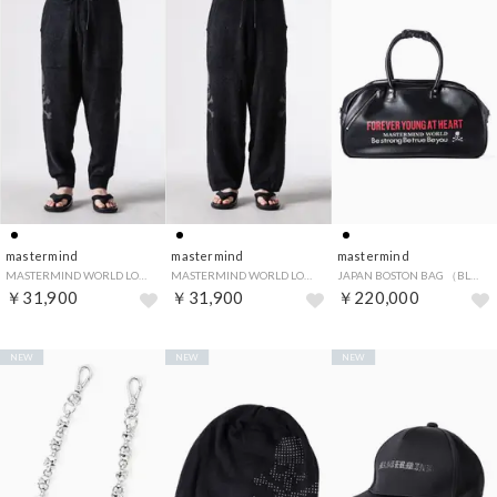
mastermind
mastermind
mastermind
MASTERMIND WORLD LOUNGE JOGGER PANTS （BLACK）
MASTERMIND WORLD LOUNGE PANTS （BLACK）
JAPAN BOSTON BAG （BLACK）
￥31,900
￥31,900
￥220,000
NEW
NEW
NEW