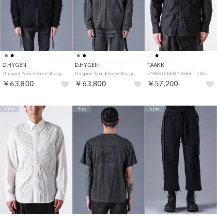
D.HYGEN
D.HYGEN
TAAKK
Unspun Yarn Fleece Shotgun Zip-Up Hoodie （BLACK）
Unspun Yarn Fleece Shotgun Zip-Up Hoodie （CHARCOAL）
EMBROIDERY SHIRT （BLACK）
￥63,800
￥63,800
￥57,200
NEW
予約
NEW