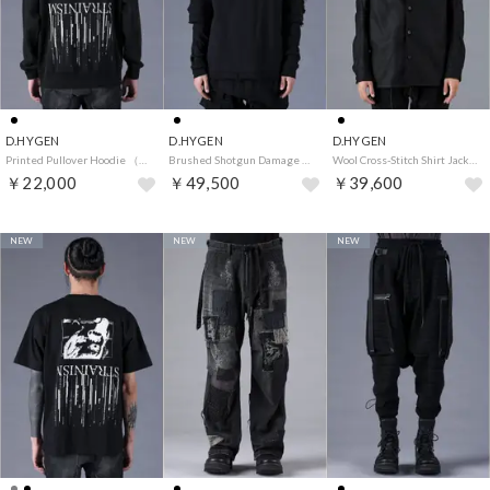
D.HYGEN
D.HYGEN
D.HYGEN
Printed Pullover Hoodie （Black）
Brushed Shotgun Damage Layered T-Shirt （Black）
Wool Cross-Stitch Shirt Jacket （Black）
￥22,000
￥49,500
￥39,600
NEW
NEW
NEW