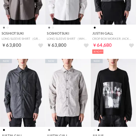
SOSHIOTSUKI
SOSHIOTSUKI
JUSTIN GALL
LONG SLEEVE SHIRT （GREY）
LONG SLEEVE SHIRT （WHITE）
CROP BOX WORKER JACKET （BLACK）
￥63,800
￥63,800
￥64,680
30%OFF
NEW
NEW
NEW
JUSTIN GALL
JUSTIN GALL
JULIUS