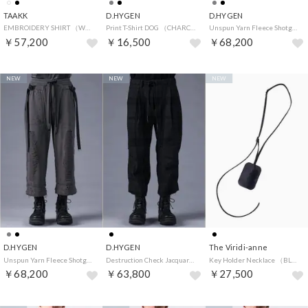
TAAKK
D.HYGEN
D.HYGEN
EMBROIDERY SHIRT （WHITE）
Print T-Shirt DOG （CHARCOAL）
Unspun Yarn Fleece Shotgun Wide Cropped Pants （BLACK）
￥57,200
￥16,500
￥68,200
NEW
NEW
NEW
D.HYGEN
D.HYGEN
The Viridi-anne
Unspun Yarn Fleece Shotgun Wide Cropped Pants （CHARCOAL）
Destruction Check Jacquard-Tucked Wide-Leg Cropped Pants （BLACK）
Key Holder Necklace （BLACK）
￥68,200
￥63,800
￥27,500