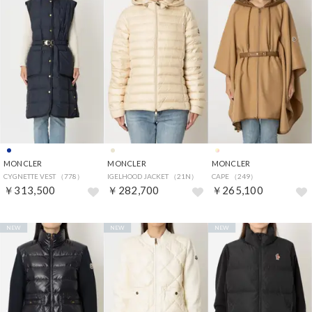
MONCLER
MONCLER
MONCLER
CYGNETTE VEST （778）
IGELHOOD JACKET （21N）
CAPE （249）
￥313,500
￥282,700
￥265,100
NEW
NEW
NEW