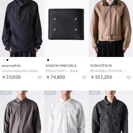
meanswhile
MAISON MARGIELA
SOSHIOTSUKI
Uneven Anonymous Balaclava Hoodie （OFF BLACK）
WALLET SLIM 2 （Black）
REVERSIBLE BLOUSON （BEIGE x KHAKI）
￥33,000
￥74,800
￥101,200
NEW
NEW
NEW