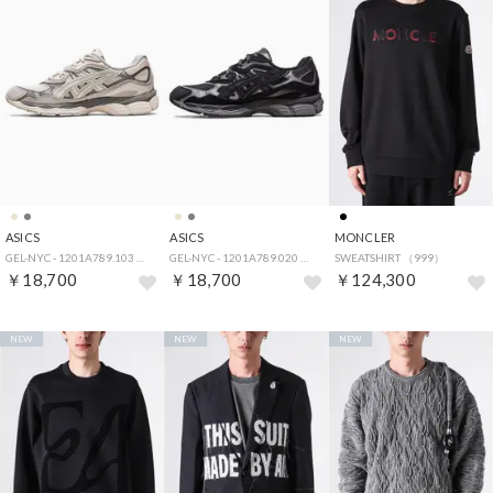
ASICS
ASICS
MONCLER
GEL-NYC - 1201A789.103 （CREAM/OYSTER GREY）
GEL-NYC - 1201A789.020 Graphite grey/Black
SWEATSHIRT （999）
￥18,700
￥18,700
￥124,300
NEW
NEW
NEW