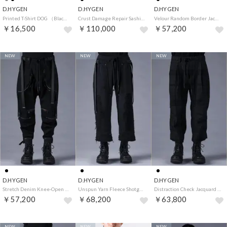
D.HYGEN
D.HYGEN
D.HYGEN
Printed T-Shirt DOG （Black）
Crust Damage Repair Sashiko Jacquard Wide Pants （Black）
Velour Random Border Jacquard Harem Cargo Pants （Black）
￥16,500
￥110,000
￥57,200
NEW
NEW
NEW
D.HYGEN
D.HYGEN
D.HYGEN
Stretch Denim Knee-Open Cropped Pants （Black）
Unspun Yarn Fleece Shotgun Wide Cropped Pants （Black）
Distraction Check Jacquard Tuck Wide Cropped Pants （Black）
￥57,200
￥68,200
￥63,800
NEW
NEW
NEW