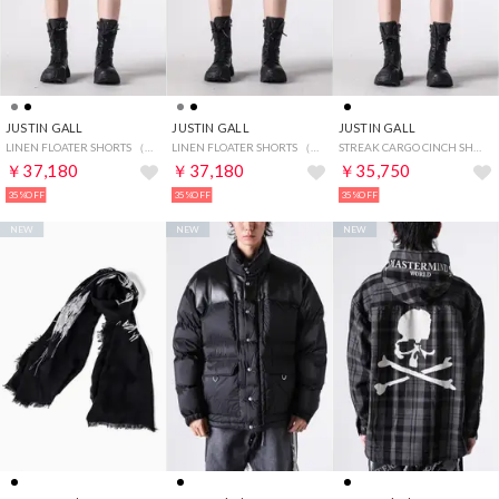
JUSTIN GALL
JUSTIN GALL
JUSTIN GALL
LINEN FLOATER SHORTS （BLACK）
LINEN FLOATER SHORTS （GRAY）
STREAK CARGO CINCH SHORTS （BLACK）
￥37,180
￥37,180
￥35,750
35%OFF
35%OFF
35%OFF
NEW
NEW
NEW