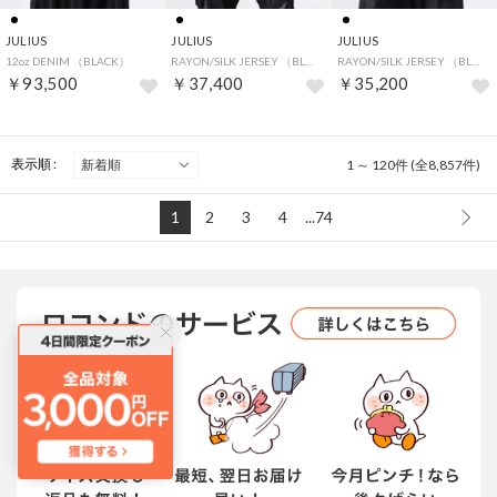
JULIUS
JULIUS
JULIUS
12oz DENIM （BLACK）
RAYON/SILK JERSEY （BLACK）
RAYON/SILK JERSEY （BLACK）
￥93,500
￥37,400
￥35,200
表示順 :
1 ～ 120件 (全8,857件)
1
2
3
4
...74