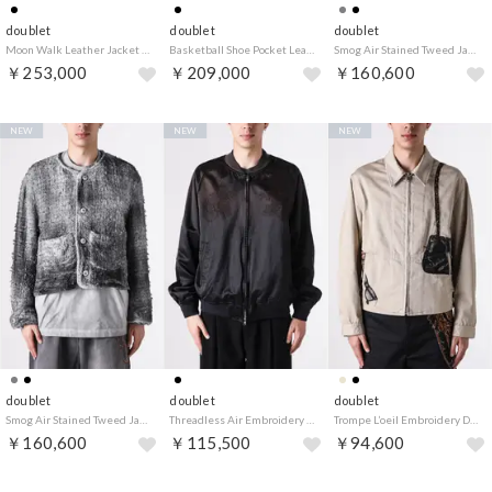
doublet
doublet
doublet
Moon Walk Leather Jacket （Black）
Basketball Shoe Pocket Leather Jacket （Black）
Smog Air Stained Tweed Jacket （Black）
￥253,000
￥209,000
￥160,600
NEW
NEW
NEW
doublet
doublet
doublet
Smog Air Stained Tweed Jacket （Grey）
Threadless Air Embroidery Souvenir Jacket （Black）
Trompe L’oeil Embroidery Drizzler Jacket （Beige）
￥160,600
￥115,500
￥94,600