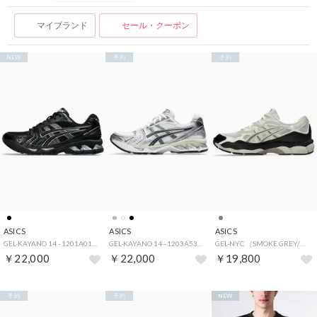
マイブランド
セール・クーポン
NEW
予約
予約
ASICS
ASICS
ASICS
GEL-KAYANO 14 - 1201A019.006 （BLACK/PURE SILVER）
GEL-KAYANO 14 - 1203A537.110（WHITE/GRAPHITE GREY）
GEL-NYC （SMOKE GREY/BLACK）
￥22,000
￥22,000
￥19,800
予約
予約
NEW