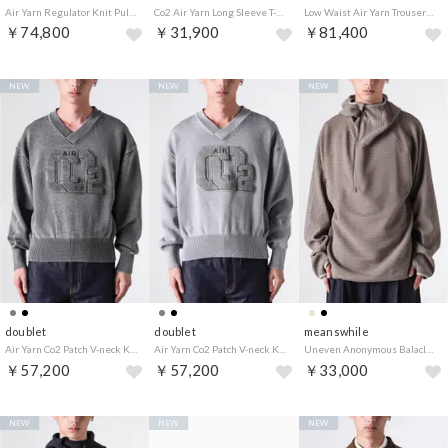
Air Yarn Regulator Knit Pullover （Grey）
Co2 Air Yarn Long Sleeve T-shirt （Charcoal）
Low Waist Air Yarn Trousers （Black）
￥74,800
￥31,900
￥81,400
NEW
NEW
NEW
doublet
doublet
meanswhile
Air Yarn Co2 Patch V-neck Knit （Charcoal）
Air Yarn Co2 Patch V-neck Knit （Grey）
Uneven Anonymous Balaclava Hoodie （BEIGE）
￥57,200
￥57,200
￥33,000
NEW
NEW
NEW