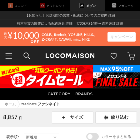
ロコンド
アウトレット
メゾン
マガシーク
【お知らせ】お盆期間の営業・配送についてのご案内
詳細
熊本地震の影響による配送遅延
詳細
｜7/30 (木) 14時〜 送料改訂
詳細
10,000
COLE..
Reebok
YOSUKE
HILLS..
キャンペーン
Z-CRAFT
CAWAII
mis..
NIKE
CATEGORY
BRANDS
ホーム
fascinate ファシネイト
8,857
サイズ
絞り込む
件
カラーをまとめる
表示順 :