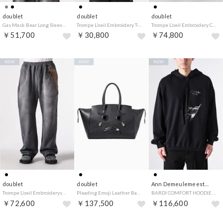
doublet
doublet
doublet
Gas Mask Bear Long Sleeve T-shirt （L.Grey）
Trompe L’oeil Embroidery T-shirt （Black）
Trompe L’oeil Embroidery Chino Pants （Black）
￥51,700
￥30,800
￥74,800
NEW
NEW
NEW
doublet
doublet
Ann Demeulemeester
Trompe L’oeil Embroiderysweatpants （Black）
Pleading Emoji Leather Bag （Black）
BARDI COMFORT HOODIE SWEATSHIRT WITH LOVER SKETCH PRINT （Black）
￥72,600
￥137,500
￥116,600