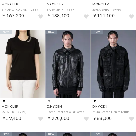
MONCLER
MONCLER
MONCLER
ZIP UP CARDIGAN （288）
SWEATSHIRT （999）
SWEATSHIRT （999）
￥167,200
￥188,100
￥111,100
NEW
NEW
NEW
MONCLER
D.HYGEN
D.HYGEN
SS T-SHIRT （999）
Horse Leather Collar Detachable Jacket （Black）
Mura-Coated Denim Military Jacket （Black）
￥59,400
￥220,000
￥88,000
NEW
NEW
NEW