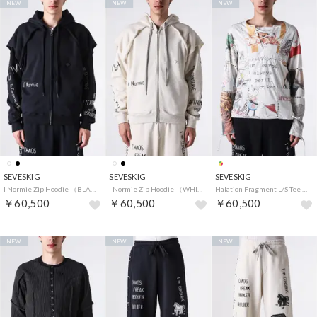
NEW
NEW
NEW
SEVESKIG
SEVESKIG
SEVESKIG
I Normie Zip Hoodie （BLACK）
I Normie Zip Hoodie （WHITE）
Halation Fragment L/S Tee （MULTI）
￥60,500
￥60,500
￥60,500
NEW
NEW
NEW