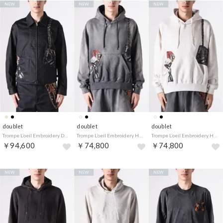
NEW
NEW
NEW
doublet
doublet
doublet
Trompe L’oeil Embroidery Drizzler Jacket （Black）
Trompe L’oeil Embroidery Hoodie （Black）
Trompe L’oeil Embroidery Hoodie （White）
￥94,600
￥74,800
￥74,800
NEW
NEW
NEW