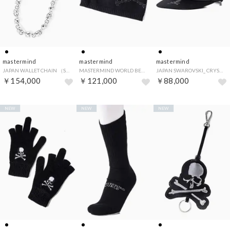
mastermind
mastermind
mastermind
JAPAN WALLET CHAIN （SILVER）
MASTERMIND WORLD BEADED BEANIE （BLACK）
JAPAN SWAROVSKI_ CRYSTALS CAP VER. 2 （BLACK）
￥154,000
￥121,000
￥88,000
NEW
NEW
NEW