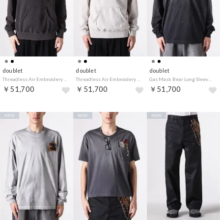
doublet
doublet
doublet
Threadless Air Embroidery Hoodie （Black）
Threadless Air Embroidery Hoodie （Grey）
Gas Mask Bear Long Sleeve T-shirt （Black）
￥51,700
￥51,700
￥51,700
NEW
NEW
NEW