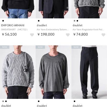
EMPORIO ARMANI
doublet
doublet
SWEATSHIRT （MC722）
Air Yarn Embroidery Tailored Jacket （Black）
Air Yarn Regulator Knit Pullover （Charcoal）
￥56,100
￥198,000
￥74,800
NEW
NEW
NEW
doublet
doublet
doublet