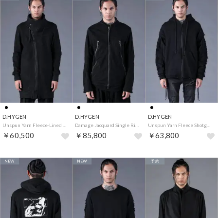
D.HYGEN
D.HYGEN
D.HYGEN
Unspun Yarn Fleece-Lined Coated Wrap High-Neck Long Blouson （Black）
Damage Jacquard Single Rider Jacket （Black）
Unspun Yarn Fleece Shotgun Zip-Up Hoodie （Black）
￥60,500
￥85,800
￥63,800
NEW
NEW
予約