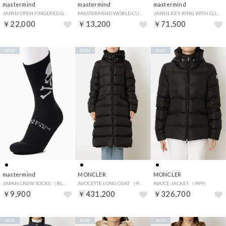
mastermind
mastermind
mastermind
JAPAN OPEN FINGERED GROVE （BLACK）
MASTERMIND WORLD CUFFED SOCKS （BLACK）
JAPAN KEY RING WITH COVER （BLACK）
￥22,000
￥13,200
￥71,500
NEW
NEW
NEW
mastermind
MONCLER
MONCLER
JAPAN CREW SOCKS （BLACK）
AVOCETTE LONG COAT （999）
AVOCE JACKET （999）
￥9,900
￥431,200
￥326,700
NEW
NEW
NEW