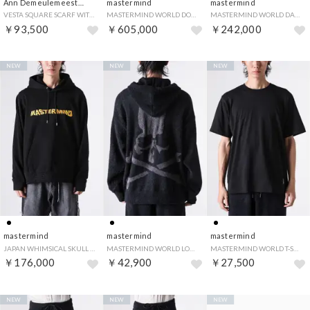
Ann Demeulemeester
mastermind
mastermind
VESTA SQUARE SCARF WITH LOVERS PRINT （Black）
MASTERMIND WORLD DOWN JACKET （BLACK）
MASTERMIND WORLD DAMAGED HOODED PLAID SHIRT （BLACK）
￥93,500
￥605,000
￥242,000
NEW
NEW
NEW
mastermind
mastermind
mastermind
JAPAN WHIMSICAL SKULL HOODIE （BLACK）
MASTERMIND WORLD LOUNGE ZIP-UP HOODIE （BLACK）
MASTERMIND WORLD T-SHIRT & TRUNKS SET （BLACK）
￥176,000
￥42,900
￥27,500
NEW
NEW
NEW