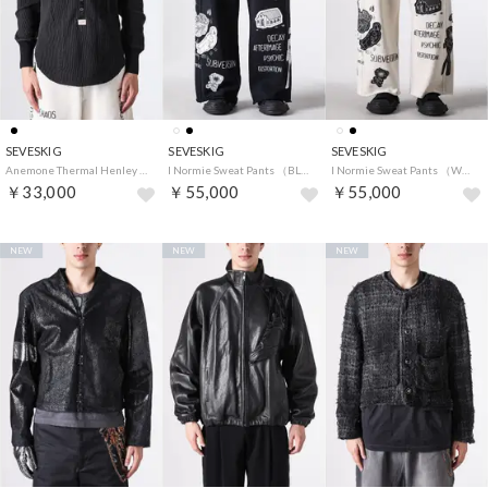
SEVESKIG
SEVESKIG
SEVESKIG
Anemone Thermal Henley L/S Tee （BLACK）
I Normie Sweat Pants （BLACK）
I Normie Sweat Pants （WHITE）
￥33,000
￥55,000
￥55,000
NEW
NEW
NEW