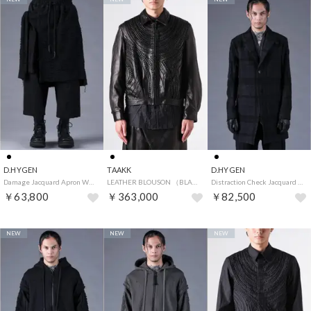
D.HYGEN
TAAKK
D.HYGEN
Damage Jacquard Apron Wide Cropped Pants （Black）
LEATHER BLOUSON （BLACK）
Distraction Check Jacquard Long Tailored Jacket （BLACK）
￥63,800
￥363,000
￥82,500
NEW
NEW
NEW