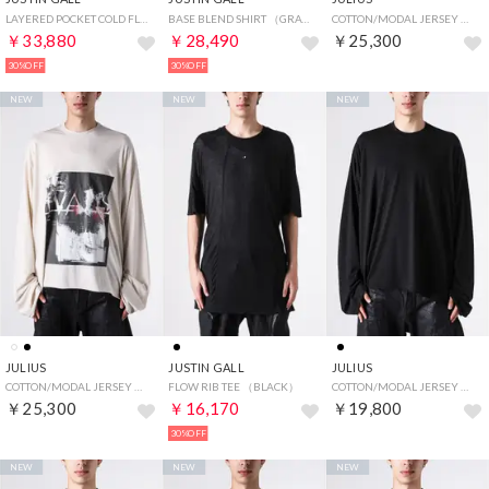
LAYERED POCKET COLD FLIGHT SHIRT （BLACK）
BASE BLEND SHIRT （GRAY）
COTTON/MODAL JERSEY （BLACK）
￥33,880
￥28,490
￥25,300
30%OFF
30%OFF
NEW
NEW
NEW
JULIUS
JUSTIN GALL
JULIUS
COTTON/MODAL JERSEY （OFF WHITE）
FLOW RIB TEE （BLACK）
COTTON/MODAL JERSEY （BLACK）
￥25,300
￥16,170
￥19,800
30%OFF
NEW
NEW
NEW