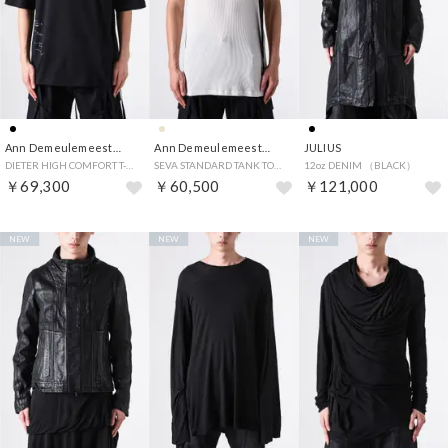
Ann Demeulemeester
Ann Demeulemeester
JULIUS
DIETER HIGH COMFORT T-SHIRT WITH THE RETURN OF LIGHT PRINT （Black）
SEVA STANDARD TANK TOP WITH FAUN PRINT （Ivory）
12oz DENIM （BLACK）
￥69,300
￥60,500
￥121,000
NEW
NEW
NEW