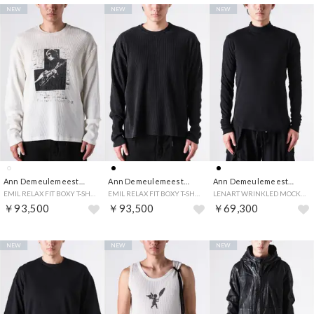
NEW
NEW
NEW
Ann Demeulemeester
Ann Demeulemeester
Ann Demeulemeester
EMIL RELAX FIT BOXY T-SHIRT WITH THE NIGHT WHISPERS PRINT （Chalk）
EMIL RELAX FIT BOXY T-SHIRT WITH THE VELVET EVENING PRINT （Black）
LENART WRINKLED MOCK COLLAR TOP （Black）
￥93,500
￥93,500
￥69,300
NEW
NEW
NEW