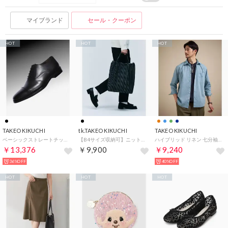
マイブランド
セール・クーポン
HOT
HOT
HOT
TAKEO KIKUCHI
tk.TAKEO KIKUCHI
TAKEO KIKUCHI
ベーシックストレートチップシューズ （ブラック(019)）
【B4サイズ収納可】ニットトートバッグ （ブラック(019)）
ハイブリッド リネン 七分袖シャツ （ブルー(093)）
￥13,376
￥9,900
￥9,240
36%OFF
40%OFF
HOT
HOT
HOT