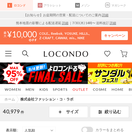
ロコンド
アウトレット
メゾン
マガシーク
【お知らせ】お盆期間の営業・配送についてのご案内
詳細
熊本地震の影響による配送遅延
詳細
｜7/30 (木) 14時〜 送料改訂
詳細
10,000
COLE..
Reebok
YOSUKE
HILLS..
キャンペーン
Z-CRAFT
CAWAII
mis..
NIKE
WOMEN
MEN
KIDS
SPORTS
OUTLET
COSME
HOME
B
ホーム
株式会社ファッション・コ・ラボ
40,979
サイズ
絞り込む
件
カラーをまとめる
表示順 :