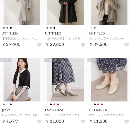
UNTITLED
UNTITLED
UNTITLED
【薄中綿入り】スタンドカラーコート （グレージュ(050)）
【薄中綿入り】スタンドカラーコート （ブラック(019)）
スタンドカラージップコート （ライトベージュ(051)）
￥39,600
￥39,600
￥39,600
予約
予約
予約
grove
ESPERANZA
ESPERANZA
配色ボウタイブラウス （ネイビー(594)）
Wストラップスクエアエナメルパンプス （ブラウン(243)）
Wストラップスクエアエナメルパンプス （アイボリー(204)）
￥4,979
￥11,000
￥11,000