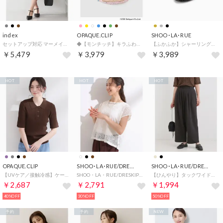
index
OPAQUE.CLIP
SHOO･LA･RUE
セットアップ対応 マーメイドフレアスカート【洗濯機OK・イージーアイロン】 （ブラウン(844)）
◆【モンチッチ】キラふわフェイスポーチ （ライトピンク(170)）
【ふかふか】シャーリングバレー （ブラック(119)）
￥5,479
￥3,979
￥3,989
HOT
HOT
HOT
OPAQUE.CLIP
SHOO･LA･RUE/DRESKIP
SHOO･LA･RUE/DRESKIP
【UVケア／接触冷感】ケーブルポロニット《洗濯機OK／抗ピル》 （ブラウン(044)）
SHOO・LA・RUE/DRESKIP 【2点セット】刺繍レーストップス （アイボリー(004)）
【ひんやり】タックワイドパンツ （ブラック(019)）
￥2,687
￥2,791
￥1,994
40%OFF
30%OFF
50%OFF
予約
予約
NEW