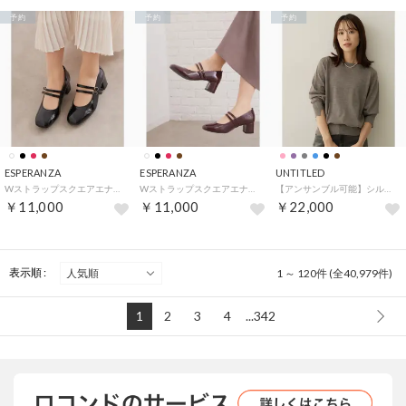
予約
予約
予約
ESPERANZA
ESPERANZA
UNTITLED
Wストラップスクエアエナメルパンプス （ブラック(219)）
Wストラップスクエアエナメルパンプス （レッド(263)）
【アンサンブル可能】シルクウールカシミヤプルオーバー （モカブラウン(042)）
￥11,000
￥11,000
￥22,000
表示順 :
1 ～ 120件 (全40,979件)
1
2
3
4
...342