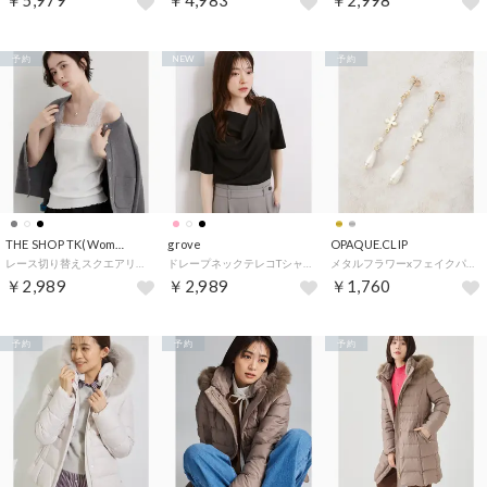
￥5,979
￥4,983
￥2,998
予約
NEW
予約
THE SHOP TK(Women)
grove
OPAQUE.CLIP
レース切り替えスクエアリブタンク （オフホワイト(003)）
ドレープネックテレコTシャツ （ブラック(019)）
メタルフラワーxフェイクパールデザインピアス （ゴールド(007)）
￥2,989
￥2,989
￥1,760
予約
予約
予約