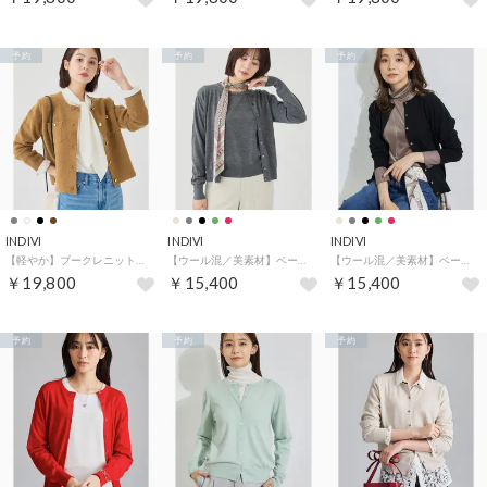
予約
予約
予約
INDIVI
INDIVI
INDIVI
【軽やか】ブークレニットジャケット （キャメルブラウン(041)）
【ウール混／美素材】ベーシック丸首カーディガン （チャコールグレー(914)）
【ウール混／美素材】ベーシック丸首カーディガン （ブラック(419)）
￥19,800
￥15,400
￥15,400
予約
予約
予約