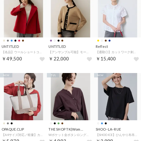
UNTITLED
UNTITLED
Reflect
【名品】ウールショートコート （レッド(063)）
【アンサンブル可能】モールラインカーディガン （キャメルブラウン(541)）
【通勤◎】カットワーク刺繍レース シャツブラウス （ホワイト(001)）
￥49,500
￥22,000
￥15,400
NEW
予約
NEW
OPAQUE.CLIP
THE SHOP TK(Women)
SHOO･LA･RUE
【A4サイズ対応／軽量】カラーデザインコンビトートバッグ （ベージュ(552)）
Wポケット金ボタンロングスリーブシャツ （ブラウン(044)）
【SHOO ICE】ひんやり布帛ドッキングTシャツ （ブラック(019)）