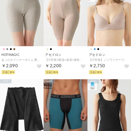
HOTMAGIC
アセドロン
アセドロン
あったかインナーボトム 裏起毛 綿混【綿のチカラ】腹巻き付き 3分丈 秋冬 （グレーモク）
【汗対策×吸湿×放湿×速乾】ぺチパンツ5分丈 （ベージュヘザー）
【汗対策】ノンワイヤーブラジャー （ベージュヘザー）
￥2,090
￥2,200
￥2,750
15%
15%
15%
HOT
HOT
HOT