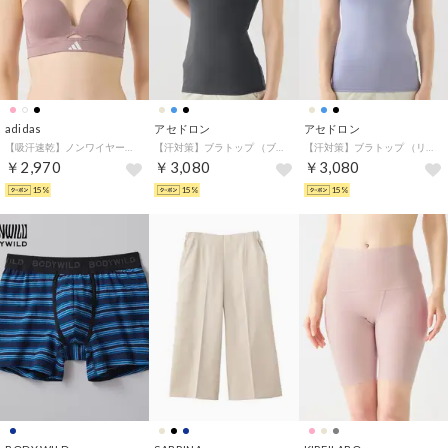
adidas
アセドロン
アセドロン
【吸汗速乾】ノンワイヤーブラジャー 後ろホックタイプ （ミスティピンク）
【汗対策】ブラトップ （ブラック）
【汗対策】ブラトップ （リュエルブルー）
￥2,970
￥3,080
￥3,080
15%
15%
15%