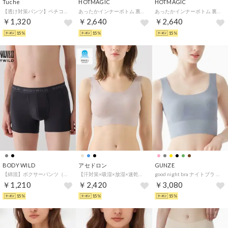
Tuche
HOTMAGIC
HOTMAGIC
【透け対策パンツ】ペチコート （ブラック）
あったかインナーボトム 裏起毛 綿混【綿のチカラ】腹巻き付きレギンス 秋冬 （ブラック）
あったかインナーボトム 裏起毛 綿混【綿のチカラ】腹巻き付きレギンス 秋冬（ベールブラウン）
￥1,320
￥2,640
￥2,640
15%
15%
15%
BODY WILD
アセドロン
GUNZE
【綿混】ボクサーパンツ（前あき）【返品不可商品】 （ブラック）
【汗対策×吸湿×放湿×速乾】汗取り付きハーフトップブラ （ベージュヘザー）
good night bra ナイトブラ （ブルーグレー）
￥1,210
￥2,420
￥3,080
15%
15%
15%