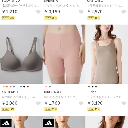
BODY WILD
SABRINA
KIREILABO
【綿混/ボーダー柄】ボクサーパンツ（前あき） 【返品不可商品】 （ネービーブルー）
【サラッと涼しい】セミワイド ルエット ストレッチパンツ （ライトベージュ）
【段差解消！ラクしてキュット】ロングガードル【返品不可商品】 （スモークピンク）
￥1,210
￥3,190
￥2,970
15%
15%
15%
KIREILABO
KIREILABO
Tuche
脇に流れるバストをしっかりキープ ノンワイヤーブラジャー オーガニックコットン （グレー）
縫い目がなくてチクチクしにくい 3分丈ボトム オーガニックコットン【返品不可商品】 （マルシェピンク）
カップ付きタンクトップ ピンと背筋がきれい （クチュールグリー）
￥2,860
￥1,760
￥3,190
15%
15%
15%