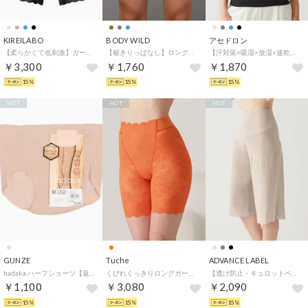
KIREILABO
BODY WILD
アセドロン
【柔らかくて低刺激】ガードルファンデ・ロングソフトガードル【返品不可商品】 （ブラック）
【裾きりっぱなし】ロングボクサーパンツ（前とじ） 【返品不可商品】 （ボトルグリーン）
【汗対策×吸湿×放湿×速乾】汗取り付きタンクトップ （ブラック）
￥3,300
￥1,760
￥1,870
15%
15%
15%
HOT
HOT
HOT
GUNZE
Tuche
ADVANCE LABEL
hadaka ハーフショーツ【返品不可商品】 （クリスタルベージュ）
くびれくっきりロングガードル【返品不可商品】 （オレンジ）
【透け防止・キュロットペチコート】ロングフレアパンツ （クリアグレー）
￥1,100
￥3,080
￥2,090
15%
15%
15%