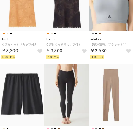
Tuche
Tuche
adidas
くびれくっきりカップ付きキャミ （ハニーベージュ）
くびれくっきりカップ付きキャミ （ブラック）
【吸汗速乾】ブラキャミソール （クリアグレー）
￥3,300
￥3,300
￥2,530
15%
15%
15%