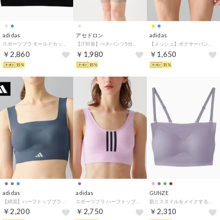
adidas
アセドロン
adidas
スポーツブラ モールドカップで胸元キレイ 吸汗速乾 （セランベージュ）
【汗対策】ぺチパンツ5分丈 （ベージュヘザー）
【メッシュ】ボクサーパンツ 3ストライプス（前とじ） 【返品不可商品】 （サンイエロー）
￥2,860
￥1,980
￥1,650
15%
15%
15%
adidas
adidas
GUNZE
【綿混】ハーフトップブラ 完全無縫製 吸汗速乾 （シャドーブルー）
スポーツブラ ハーフトップ シームレス 吸汗速乾 （ライラック）
肌とスタイルをメイクするハーフトップ （リュエルパープル）
￥2,200
￥2,750
￥2,310