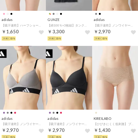
adidas
GUNZE
adidas
【吸汗速乾】ハーフショーツ 【返品不可商品】 （ブラック）
【綿100％×3枚組】タンクトップ（3枚組） （ブラック）
【吸汗速乾】ノンワイヤーブラジャー 後ろホックタイプ （ブラック）
￥1,650
￥3,300
￥2,970
15%
15%
15%
adidas
adidas
KIREILABO
【吸汗速乾】ノンワイヤーブラ 後ろホックタイプ （ライトグレー）
【吸汗速乾】ノンワイヤーブラ 後ろホックタイプ （ブラック）
【ひびきにくく低刺激】 ブラファンデ・完全無縫製ショーツ【返品不可商品】 （ベージュ）
￥2,970
￥2,970
￥1,430
15%
15%
15%