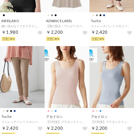
KIREILABO
ADVANCE LABEL
Tuche
縫い目がなくてチクチクしにくい ブラタンクトップ オーガニックコットン （ブラック）
【透け防止・ワンピースペチコート】スリップ （クリアグレー）
ストレッチパンツ スキニースタイル レーヨン混 アンクル丈 （ブラック）
￥1,980
￥2,200
￥2,420
15%
15%
15%
Tuche
アセドロン
アセドロン
ストレッチパンツ スキニースタイル レーヨン混 アンクル丈 （サンドベージュ）
【汗対策】ブラタンクトップ （チュールピンク）
【汗対策】ブラタンクトップ （グレイッシュブルー）
￥2,420
￥2,200
￥2,200