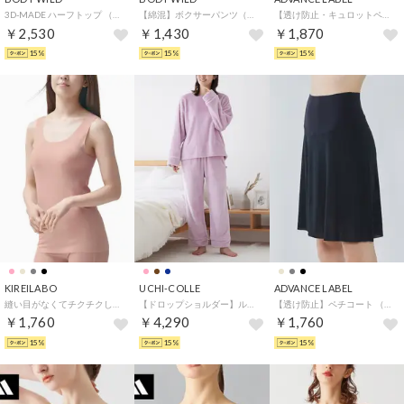
3D-MADE ハーフトップ （ブラック）
【綿混】ボクサーパンツ（前あき） 【返品不可商品】 （レッド）
【透け防止・キュロットペチコート】フレアパンツ （クリアグレー）
￥2,530
￥1,430
￥1,870
15%
15%
15%
KIREILABO
UCHI-COLLE
ADVANCE LABEL
縫い目がなくてチクチクしにくい タンクトップ オーガニックコットン （マルシェピンク）
【ドロップショルダー】ルームウェア フリース （ペイルピンク）
【透け防止】ペチコート （スミクロ）
￥1,760
￥4,290
￥1,760
15%
15%
15%