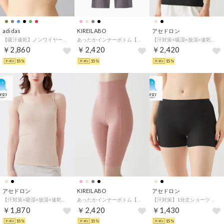
adidas
KIREILABO
アセドロン
【吸汗速乾】ノンワイヤーブラジャー モールドカップ （グレーモク）
あったかインナーボトム【完全無縫製】おなか温め ウエストすっぽり 5分丈ハイウエスト 裏起毛 秋冬 うるおい保湿【返品不可商品】 （グレー）
【汗対策×吸湿×放湿×速乾】ブラキャミソール （ブラック）
￥2,860
￥2,420
￥2,420
15%
15%
15%
アセドロン
KIREILABO
アセドロン
【汗対策×吸湿×放湿×速乾】汗取り付きキャミソール （ノーブルベージュ）
あったかインナーボトム【完全無縫製】おなか温め ウエストすっぽり 5分丈ハイウエスト 裏起毛 秋冬 うるおい保湿【返品不可商品】 （オフピンク）
【汗対策】1分丈ショーツ 【返品不可商品】 （ブラック）
￥1,870
￥2,420
￥1,430
15%
15%
15%