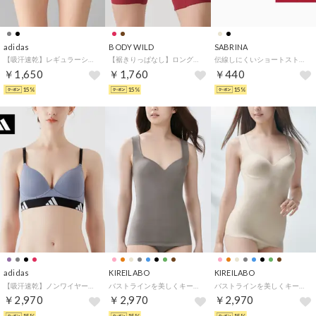
adidas
BODY WILD
SABRINA
【吸汗速乾】レギュラーショーツ【返品不可商品】 （ブラック）
【裾きりっぱなし】ロングボクサーパンツ（前とじ）【返品不可商品】 （レッド）
伝線しにくいショートストッキング 美しい素肌感 （ナチュラルベージュ）
￥1,650
￥1,760
￥440
15%
15%
15%
adidas
KIREILABO
KIREILABO
【吸汗速乾】ノンワイヤーブラ 後ろホックタイプ （クワイエットパープル）
バストラインを美しくキープ ブラタンクトップ オーガニックコットン （グレー）
バストラインを美しくキープ ブラタンクトップ オーガニックコットン （ホワイトベージュ）
￥2,970
￥2,970
￥2,970
15%
15%
15%