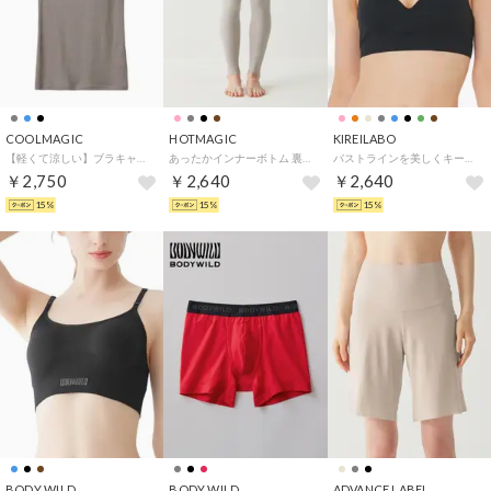
COOLMAGIC
HOTMAGIC
KIREILABO
【軽くて涼しい】ブラキャミソール （ローズグレー）
あったかインナーボトム 裏起毛 綿混【綿のチカラ】腹巻き付きレギンス 秋冬 （グレーモク）
バストラインを美しくキープ ノンワイヤーブラジャー オーガニックコットン （ブラック）
￥2,750
￥2,640
￥2,640
15%
15%
15%
BODY WILD
BODY WILD
ADVANCE LABEL