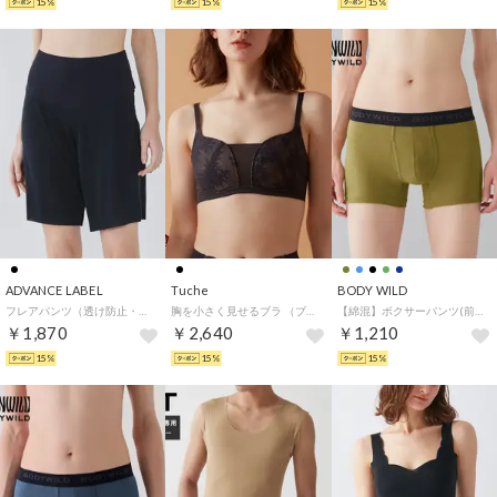
15%
15%
15%
ADVANCE LABEL
Tuche
BODY WILD
フレアパンツ（透け防止・キュロットペチコート) （スミクロ）
胸を小さく見せるブラ （ブラック）
【綿混】ボクサーパンツ(前あき) 【返品不可商品】 （マスタードカーキ）
￥1,870
￥2,640
￥1,210
15%
15%
15%