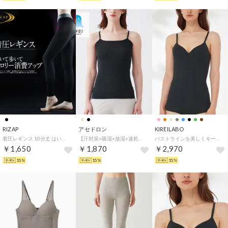
RIZAP
アセドロン
KIREILABO
着圧レギンス 10分丈 はいて歩いてカロリー消費アップ【返品不可商品】 （ブラック）
【汗対策×吸湿×放湿×速乾】汗取り付きキャミソール （ブラック）
バストラインを美しくキープ ブラキャミソール オーガニックコットン （ブラック）
￥1,650
￥1,870
￥2,970
15%
15%
15%