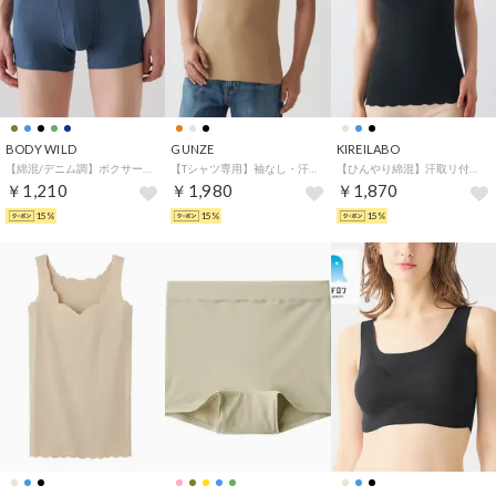
BODY WILD
GUNZE
KIREILABO
【綿混/デニム調】ボクサーパンツ（前あき） 【返品不可商品】 （ネービーブルー）
【Tシャツ専用】袖なし・汗取りパッド付きスリーブレス （クリアベージュ）
【ひんやり綿混】汗取リ付ラン型インナー （ブラック）
￥1,210
￥1,980
￥1,870
15%
15%
15%