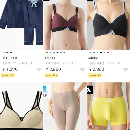
UCHI-COLLE
adidas
adidas
【ドロップショルダー】ルームウェア フリース （ネービー）
【吸汗速乾】ノンワイヤーブラジャー モールドカップ （ダークレッド）
【吸汗速乾】ノンワイヤーブラジャー モールドカップ （ブラック）
￥4,290
￥2,860
￥2,860
15%
15%
15%