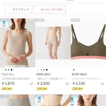
マイブランド
セール・クーポン
SELECT
HOT
HOT
アセドロン
KIREILABO
BODY WILD
【汗対策×吸湿×放湿×速乾】汗取り付きタンクトップ （ノーブルベージュ）
【柔らかくて低刺激】ガードルファンデ・ロングソフトガードル【返品不可商品】 （ベージュ）
ノンワイヤーブラジャー （カーキー）
￥1,870
￥3,300
￥2,530
15%
15%
15%
HOT
HOT
HOT