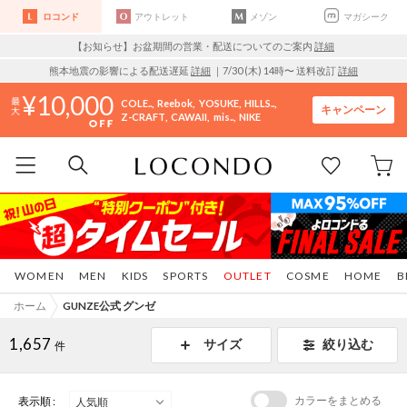
ロコンド
アウトレット
メゾン
マガシーク
【お知らせ】お盆期間の営業・配送についてのご案内
詳細
熊本地震の影響による配送遅延
詳細
｜7/30 (木) 14時〜 送料改訂
詳細
10,000
COLE..
Reebok
YOSUKE
HILLS..
キャンペーン
Z-CRAFT
CAWAII
mis..
NIKE
WOMEN
MEN
KIDS
SPORTS
OUTLET
COSME
HOME
B
ホーム
GUNZE公式 グンゼ
1,657
サイズ
絞り込む
件
カラーをまとめる
表示順 :