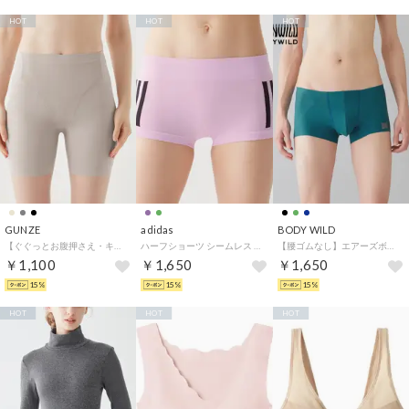
HOT
HOT
HOT
GUNZE
adidas
BODY WILD
【ぐぐっとお腹押さえ・キュッと太もも】2分丈ガードルショーツ【返品不可商品】 （ブロアベージュ）
ハーフショーツ シームレス 吸汗速乾【返品不可商品】 （ライラック）
【腰ゴムなし】エアーズボクサーパンツ（ショートタイプ）（前とじ） 【返品不可商品】 （ブルーグリーン）
￥1,100
￥1,650
￥1,650
15%
15%
15%
HOT
HOT
HOT