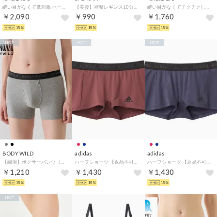
縫い目がなくて低刺激 ハーフトップ うるおい保湿 （グレーモク）
【美腹】補整レギンス10分丈 （ブラック）
縫い目がなくてチクチクしにくい タンクトップ オーガニックコットン （ホワイトベージュ）
￥2,090
￥990
￥1,760
15%
15%
15%
HOT
HOT
HOT
BODY WILD
adidas
adidas
【綿混】ボクサーパンツ（前あき）【返品不可商品】 （グレーモク）
ハーフショーツ 【返品不可商品】 （レンガ）
ハーフショーツ 【返品不可商品】 （ディープブルー）
￥1,210
￥1,430
￥1,430
15%
15%
15%
HOT