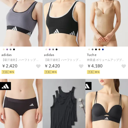
adidas
adidas
Tuche
【吸汗速乾】ハーフトップ （アンジェパープル）
【吸汗速乾】ハーフトップ （ブラック）
神業盛 ボリュームアップブラ カップ付きキャミソール （ロッシュベージュ）
￥2,420
￥2,420
￥4,180
15%
15%
15%