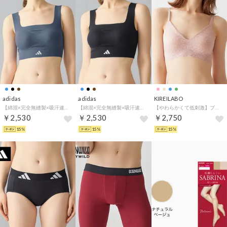
adidas
adidas
KIREILABO
【綿混×完全無縫製×吸汗速乾】ハーフトップブラ （シャドーブルー）
【綿混×完全無縫製×吸汗速乾】ハーフトップブラ （ブラック）
【やわらかくて低刺激】ブラファンデ・ ノンワイヤーブラジャー （スモークピンク）
￥2,530
￥2,530
￥2,750
15%
15%
15%