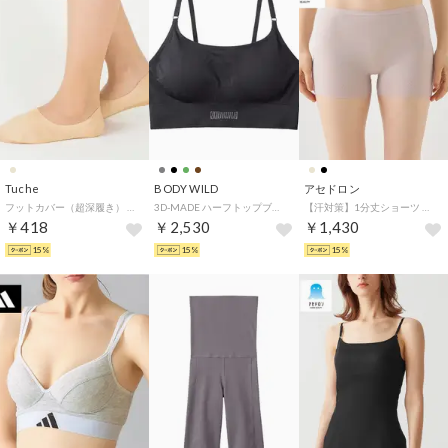
Tuche
BODY WILD
アセドロン
フットカバー（超深履き） （クリアベージュ）
3D-MADE ハーフトップブラ （ブラック）
【汗対策】1分丈ショーツ 【返品不可商品】 （ベージュヘザー）
￥418
￥2,530
￥1,430
15%
15%
15%