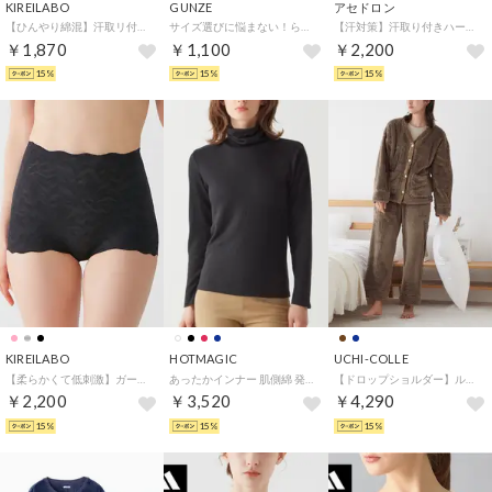
KIREILABO
GUNZE
アセドロン
【ひんやり綿混】汗取リ付ラン型インナー （ノーブルベージュ）
サイズ選びに悩まない！らくらくワンサイズショーツ ミラクルモンスター【返品不可商品】 （ロマンカーキー）
【汗対策】汗取り付きハーフトップブラ （ブラック）
￥1,870
￥1,100
￥2,200
15%
15%
15%
KIREILABO
HOTMAGIC
UCHI-COLLE
【柔らかくて低刺激】ガードルファンデ・ショートソフトガードル 保湿【返品不可商品】 （ブラック）
あったかインナー 肌側綿 発熱【HOTリブ】ハイネック長袖 秋冬（ブラック）
【ドロップショルダー】ルームウェア ボアフリース セットアップ （ブラウン）
￥2,200
￥3,520
￥4,290
15%
15%
15%