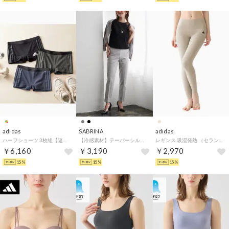
adidas
SABRINA
adidas
ハーフショーツ 3枚組【返品不可商品】 （カラーアソート）
【冷感素材】テーパーシルエット ストレッチパンツ （クリアグレー）
レギンス 吸湿発熱 （セランベージュ）
￥6,160
￥3,190
￥2,970
15%
15%
15%