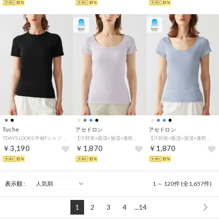
15%
15%
15%
Tuche
アセドロン
アセドロン
7DAYS LOOKS 半袖Tシャツ （ブラック）
【汗対策×吸湿×放湿×速乾】汗取り付き2分袖インナー （パールグレー）
【汗対策×吸湿×放湿×速乾】汗取り付き2分袖インナー （グレイッシュブルー）
￥3,190
￥1,870
￥1,870
15%
15%
15%
表示順 :
1 ～ 120件 (全1,657件)
1
2
3
4
...14