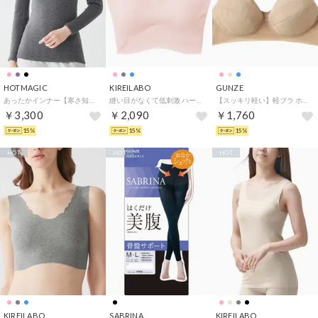
HOTMAGIC
KIREILABO
GUNZE
あったかインナー【寒さ知らず】 ハイネック長袖 吸湿発熱 裏起毛 秋冬（ブラックモク）
縫い目がなくて低刺激 ハーフトップ うるおい保湿 （スモークピンク）
【スッキリ軽い】軽ブラ ホック無しノンワイヤーブラジャー （クリスタルベージュ）
￥3,300
￥2,090
￥1,760
15%
15%
15%
HOT
HOT
HOT
KIREILABO
SABRINA
KIREILABO