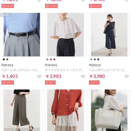
5%OFF
5%OFF
5%OFF
NEW
Honeys
Honeys
Honeys
スタースタッズベルト ベルト スタッズ 星型 合皮 ガーリー オールシーズン 黒 バックル スタッズベルト レディース （ブラック）
ケープブラウス トップス ブラウス 半袖 ケープ風 ドレープ フレア袖 ワッシャー加工 フロントボタン 無地 フェミニン 夏 レディース （グレージュ）
ベルト付ワンピース ワンピース ノースリーブ ロング丈 ベルト付き ギャザー シャーリング 裏地付き 無地 クルーネック フェミニン レディース （ネイビー）
￥1,405
￥2,981
￥3,980
5%OFF
25%OFF
33%OFF