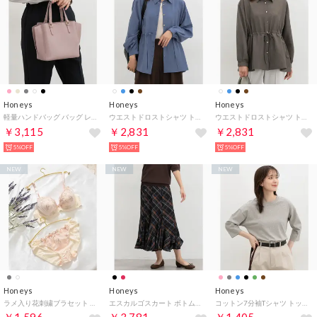
Honeys
Honeys
Honeys
軽量ハンドバッグ バッグ レディース ハンドバッグ 軽い ショルダーバッグ セレモニー 入学式 入園式 卒業式 卒園式 ファスナー オフィス きれいめ （ダークピンク）
ウエストドロストシャツ トップス シャツ ブラウス 長袖 ワッシャー加工 ドロスト レギュラーカラー カジュアル オールシーズン 白 レディース （ブルー）
ウエストドロストシャツ トップス シャツ ブラウス 長袖 ワッシャー加工 ドロスト レギュラーカラー カジュアル オールシーズン 白 レディース （ダークモカ）
￥3,115
￥2,831
￥2,831
5%OFF
5%OFF
5%OFF
NEW
NEW
NEW
Honeys
Honeys
Honeys
ラメ入り花刺繍ブラセット 下着 アンダーウェア ブラセット ラメ入り 刺繍 チュール リボン ラインストーン ソフトワイヤー レディース 【返品不可商品】 （アイボリー×ピンク）
エスカルゴスカート ボトムス スカート ロングスカート ロング丈 大きいサイズ フレアスカート 無地 チェック柄 ジョーゼット素材 レディース （クロチェック）
コットン7分袖Tシャツ トップス Tシャツ 7分袖Tシャツ カットソー UVカット 無地 ボーダー柄 クルーネック 綿100％ レディース （杢グレー）