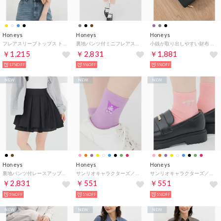
Honeys
Honeys
Honeys
フレアスリーブトップス トップス カットソー 半袖 ハニさら 大きいサイズ UVカット 接触冷感 フレア袖 無地 ボーダー柄 綿混 レディース （アイボリー）
裏地パンツ付ミニフレアスカート ボトムス スカート ミニスカート セットアップ フレアスカート 内側パンツ付き レースアップ レディース （杢チャコール）
小銭が取り出しやすい財布 財布 ミニ財布 二つ折り財布 合皮 ファスナー カード入れ フェミニン オールシーズン 黒 レディース （ブラック）
￥1,215
￥2,831
￥1,881
17%OFF
5%OFF
5%OFF
NEW
NEW
NEW
Honeys
Honeys
Honeys
裏地パンツ付レースアップスカート ボトムス スカート ミニスカート ミニ丈 レースアップスカート 内側パンツ付き 無地 チェック柄 レディース （ブラック）
サンリオキャラクターズ／マイカラーソックス 靴下 ソックス サンリオキャラクターズ 「選んでMY COLOR」シリーズ！ ショート丈 レディース （クロミ）
サンリオキャラクターズ／マイカラーソックス 靴下 ソックス サンリオキャラクターズ 「選んでMY COLOR」シリーズ！ ショート丈 レディース （シナモロール）
￥2,831
￥551
￥551
5%OFF
5%OFF
5%OFF
NEW
NEW
NEW