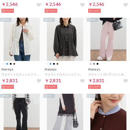
￥2,546
￥2,546
￥2,546
5%OFF
5%OFF
5%OFF
NEW
NEW
NEW
Honeys
Honeys
Honeys
ウエストドロストシャツ トップス シャツ ブラウス 長袖 ワッシャー加工 ドロスト レギュラーカラー カジュアル オールシーズン 白 レディース （アイボリー）
ウエストドロストシャツ トップス シャツ ブラウス 長袖 ワッシャー加工 ドロスト レギュラーカラー カジュアル オールシーズン 白 レディース （スミクロ）
スウェットフレアパンツ ボトムス パンツ 大きいサイズ フレアパンツ スウェットパンツ ロングパンツ 綿混 ウエストゴム ポケット レディース （ピンク）
￥2,831
￥2,831
￥2,831
5%OFF
5%OFF
5%OFF
NEW
NEW
NEW