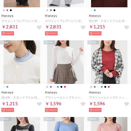
Honeys
Honeys
Honeys
スウェットフレアパンツ ボトムス パンツ 大きいサイズ フレアパンツ スウェットパンツ ロングパンツ 綿混 ウエストゴム ポケット レディース （ブラック）
スウェットフレアパンツ ボトムス パンツ 大きいサイズ フレアパンツ スウェットパンツ ロングパンツ 綿混 ウエストゴム ポケット レディース （杢グレー）
付け衿・スタンドフリル 付け衿 スタンドカラー フリル アジャスター サイズ調整 重ね着 レイヤード フェミニン オールシーズン 白 レディース （ブルーストライプ）
￥2,831
￥2,831
￥1,215
5%OFF
5%OFF
5%OFF
NEW
NEW
NEW
Honeys
Honeys
Honeys
付け衿・スタンドフリル 付け衿 スタンドカラー フリル アジャスター サイズ調整 重ね着 レイヤード フェミニン オールシーズン 白 レディース （ブルー）
アウトシームトップス トップス カットソー 長袖 アウトシーム シャーリング レーヨン混 透け感 レイヤード クルーネック ガーリー レディース （アイボリー）
アウトシームトップス トップス カットソー 長袖 アウトシーム シャーリング レーヨン混 透け感 レイヤード クルーネック ガーリー レディース （レッド）
￥1,215
￥1,596
￥1,596
5%OFF
5%OFF
5%OFF
NEW
NEW
NEW