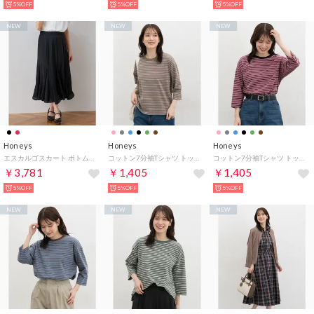
5%OFF
5%OFF
5%OFF
NEW
NEW
NEW
Honeys
Honeys
Honeys
エスカルゴスカート ボトムス スカート ロングスカート ロング丈 大きいサイズ フレアスカート 無地 チェック柄 ジョーゼット素材 レディース （ブラック）
コットン7分袖Tシャツ トップス Tシャツ 7分袖Tシャツ カットソー UVカット 無地 ボーダー柄 クルーネック 綿100％ レディース （チャボーダー）
コットン7分袖Tシャツ トップス Tシャツ 7分袖Tシャツ カットソー UVカット 無地 ボーダー柄 クルーネック 綿100％ レディース （ピンクボーダー）
￥3,781
￥1,405
￥1,405
5%OFF
5%OFF
5%OFF
NEW
NEW
NEW