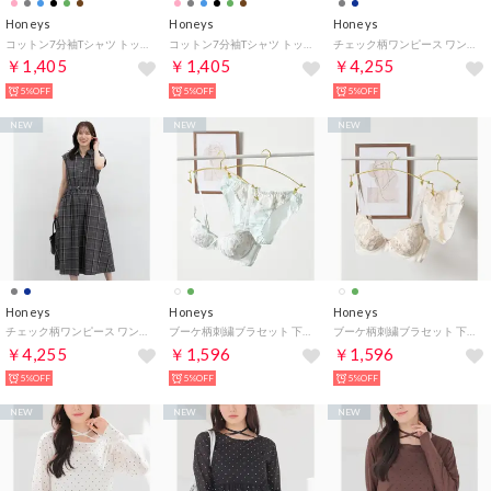
Honeys
Honeys
Honeys
コットン7分袖Tシャツ トップス Tシャツ 7分袖Tシャツ カットソー UVカット 無地 ボーダー柄 クルーネック 綿100％ レディース （ブルーボーダー）
コットン7分袖Tシャツ トップス Tシャツ 7分袖Tシャツ カットソー UVカット 無地 ボーダー柄 クルーネック 綿100％ レディース （グリーンボーダー）
チェック柄ワンピース ワンピース ノースリーブ ロング丈 大きいサイズ オフィス きれいめ チェック柄 スキッパーカラー Aライン レディース （コンチェック）
￥1,405
￥1,405
￥4,255
5%OFF
5%OFF
5%OFF
NEW
NEW
NEW
Honeys
Honeys
Honeys
チェック柄ワンピース ワンピース ノースリーブ ロング丈 大きいサイズ オフィス きれいめ チェック柄 スキッパーカラー Aライン レディース （グレーチェック）
ブーケ柄刺繍ブラセット 下着 アンダーウェア ブラセット ラメ入り 刺繍 チュール リボン ラインストーン ソフトワイヤー レディース 【返品不可商品】 （ミント）
ブーケ柄刺繍ブラセット 下着 アンダーウェア ブラセット ラメ入り 刺繍 チュール リボン ラインストーン ソフトワイヤー レディース 【返品不可商品】 （アイボリー）
￥4,255
￥1,596
￥1,596
5%OFF
5%OFF
5%OFF
NEW
NEW
NEW