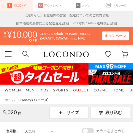
ロコンド
アウトレット
メゾン
マガシーク
【お知らせ】お盆期間の営業・配送についてのご案内
詳細
熊本地震の影響による配送遅延
詳細
｜7/30 (木) 14時〜 送料改訂
詳細
10,000
COLE..
Reebok
YOSUKE
HILLS..
キャンペーン
Z-CRAFT
CAWAII
mis..
NIKE
WOMEN
MEN
KIDS
SPORTS
OUTLET
COSME
HOME
B
ホーム
Honeys ハニーズ
5,020
サイズ
絞り込む
件
カラーをまとめる
表示順 :