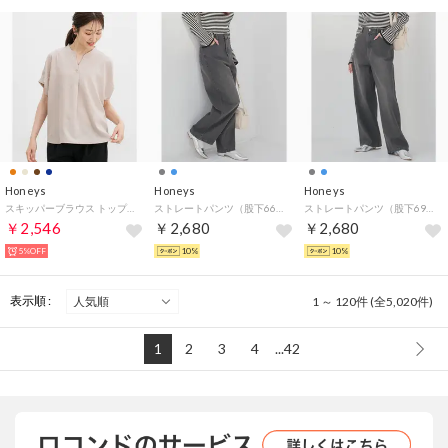
Honeys
Honeys
Honeys
スキッパーブラウス トップス ブラウス 半袖 ハニさら オフィス きれいめ 接触冷感 スキッパーカラー タック フレンチスリーブ レディース （ライトベージュ）
ストレートパンツ（股下66cm） ボトムス パンツ デニム コットン 綿 大きいサイズ デニムパンツ ロングパンツ 股下66cm レディース （グレー）
ストレートパンツ（股下69cm） ボトムス パンツ デニム コットン 綿 大きいサイズ デニムパンツ ロングパンツ 股下69cm レディース （グレー）
￥2,546
￥2,680
￥2,680
5%OFF
10%
10%
表示順 :
1 ～ 120件 (全5,020件)
1
2
3
4
...42