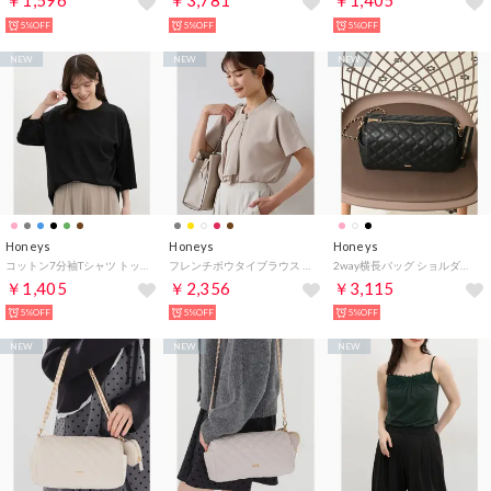
￥1,596
￥3,781
￥1,405
5%OFF
5%OFF
5%OFF
NEW
NEW
NEW
Honeys
Honeys
Honeys
コットン7分袖Tシャツ トップス Tシャツ 7分袖Tシャツ カットソー UVカット 無地 ボーダー柄 クルーネック 綿100％ レディース （ブラック）
フレンチボウタイブラウス トップス ブラウス 半袖 ハニさら 大きいサイズ オフィス きれいめ 接触冷感 再生ポリエステル ボウタイ レディース （グレージュ）
2way横長バッグ ショルダーバッグ バッグ 鞄 横長バッグ キルティング 合皮 ハートポーチ ファスナー開閉 ショルダー2way レディース （ブラック）
￥1,405
￥2,356
￥3,115
5%OFF
5%OFF
5%OFF
NEW
NEW
NEW