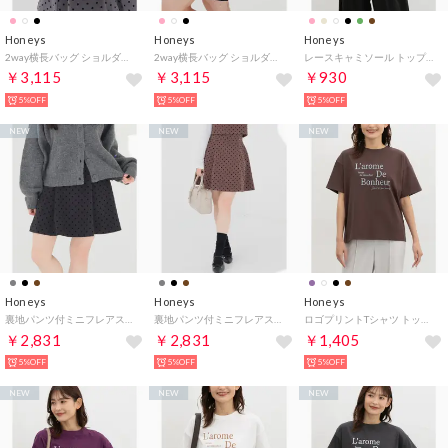
Honeys
Honeys
Honeys
2way横長バッグ ショルダーバッグ バッグ 鞄 横長バッグ キルティング 合皮 ハートポーチ ファスナー開閉 ショルダー2way レディース （アイボリー）
2way横長バッグ ショルダーバッグ バッグ 鞄 横長バッグ キルティング 合皮 ハートポーチ ファスナー開閉 ショルダー2way レディース （ライトピンク）
レースキャミソール トップス キャミソール UVカット 吸水速乾 レース レーヨン混 アジャスター 無地 フェミニン オールシーズン レディース （ダークグリーン）
￥3,115
￥3,115
￥930
5%OFF
5%OFF
5%OFF
NEW
NEW
NEW
Honeys
Honeys
Honeys
裏地パンツ付ミニフレアスカート ボトムス スカート ミニスカート セットアップ フレアスカート 内側パンツ付き レースアップ レディース （ブラック）
裏地パンツ付ミニフレアスカート ボトムス スカート ミニスカート セットアップ フレアスカート 内側パンツ付き レースアップ レディース （ブラウン）
ロゴプリントTシャツ トップス Tシャツ 半袖Tシャツ カットソー 半袖 ロゴ 綿100％ クルーネック ドロップショルダー レディース （ブラウン）
￥2,831
￥2,831
￥1,405
5%OFF
5%OFF
5%OFF
NEW
NEW
NEW