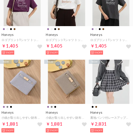
Honeys
Honeys
Honeys
ロゴプリントTシャツ トップス Tシャツ 半袖Tシャツ カットソー 半袖 ロゴ 綿100％ クルーネック ドロップショルダー レディース （パープル）
ロゴプリントTシャツ トップス Tシャツ 半袖Tシャツ カットソー 半袖 ロゴ 綿100％ クルーネック ドロップショルダー レディース （ホワイト）
ロゴプリントTシャツ トップス Tシャツ 半袖Tシャツ カットソー 半袖 ロゴ 綿100％ クルーネック ドロップショルダー レディース （スミクロ）
￥1,405
￥1,405
￥1,405
5%OFF
5%OFF
5%OFF
NEW
NEW
NEW
Honeys
Honeys
Honeys
小銭が取り出しやすい財布 財布 ミニ財布 二つ折り財布 合皮 ファスナー カード入れ フェミニン オールシーズン 黒 レディース （ラベンダー）
小銭が取り出しやすい財布 財布 ミニ財布 二つ折り財布 合皮 ファスナー カード入れ フェミニン オールシーズン 黒 レディース （グレージュ）
裏地パンツ付レースアップスカート ボトムス スカート ミニスカート ミニ丈 レースアップスカート 内側パンツ付き 無地 チェック柄 レディース （クロチェック）
￥1,881
￥1,881
￥2,831
5%OFF
5%OFF
5%OFF