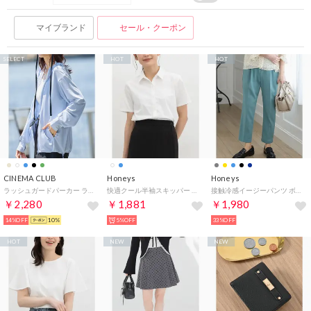
マイブランド
セール・クーポン
SELECT
HOT
HOT
CINEMA CLUB
Honeys
Honeys
ラッシュガードパーカー ラッシュガード 紫外線対策 指穴 パーカー UVカット 薄手 速乾 ジップアップ フード付 日焼け防止 水着 スイムウェア 海 プール レディース フェス 公園 ステディ 雑誌掲載
快適クール半袖スキッパー トップス ブラウス 半袖 ハニさら 大きいサイズ シャツ 接触冷感 UVカット らくらくアイロン 伸縮性 レディース （ホワイト）
接触冷感イージーパンツ ボトムス パンツ イージーパンツ ハニさら 大きいサイズ オフィス きれいめ 接触冷感 テーパードパンツ レディース （ブルーグリーン）
￥2,280
￥1,881
￥1,980
14%OFF
10%
5%OFF
33%OFF
HOT
NEW
NEW