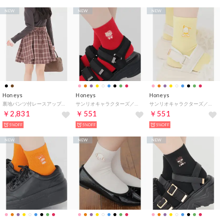
NEW
NEW
NEW
Honeys
Honeys
Honeys
裏地パンツ付レースアップスカート ボトムス スカート ミニスカート ミニ丈 レースアップスカート 内側パンツ付き 無地 チェック柄 レディース （チャチェック）
サンリオキャラクターズ／マイカラーソックス 靴下 ソックス サンリオキャラクターズ 「選んでMY COLOR」シリーズ！ ショート丈 レディース （ハローキティ）
サンリオキャラクターズ／マイカラーソックス 靴下 ソックス サンリオキャラクターズ 「選んでMY COLOR」シリーズ！ ショート丈 レディース （ポチャッコ）
￥2,831
￥551
￥551
5%OFF
5%OFF
5%OFF
NEW
NEW
NEW