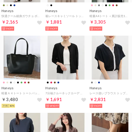
Honeys
Honeys
Honeys
快適クール細身ガウチョ ボトムス パンツ ガウチョパンツ 接触冷感 ハニさら スカーチョ 吸水速乾 UVカット 遮熱 無地 ドット柄 レディース （カーキ）
裾レースキャミソール トップス キャミソール UVカット 吸水速乾 レース レーヨン混 アジャスター レイヤード フェミニン レディース （アイボリー）
軽量A4トート ＜累計販売16万個突破＞トートバッグ A4 バッグ レディース 通勤バッグ 通勤 仕事 ビジネスバッグ 軽い 大容量 肩掛け オフィス レザー調 合皮 キーフック （ミントグレー）
￥2,165
￥1,881
￥3,305
5%OFF
5%OFF
5%OFF
Honeys
Honeys
Honeys
軽量Ａ４トート トートバッグ A4 バッグ レディース 通勤バッグ 通勤 仕事 ビジネスバッグ 軽い 大容量 肩掛け オフィス レザー調 合皮 キーフック
7分袖クルーネックカーデ トップス カーディガン UVカット クルーネック 短め丈 ニット レーヨン混 フロントボタン フェミニン レディース （ブラック）
レース使いブラウス トップス ブラウス 半袖 大きいサイズ オフィス きれいめ レース 配色 スキッパー フロントボタン 変わり織り レディース （ネイビー）
￥3,480
￥1,691
￥2,831
10%
14%OFF
5%OFF