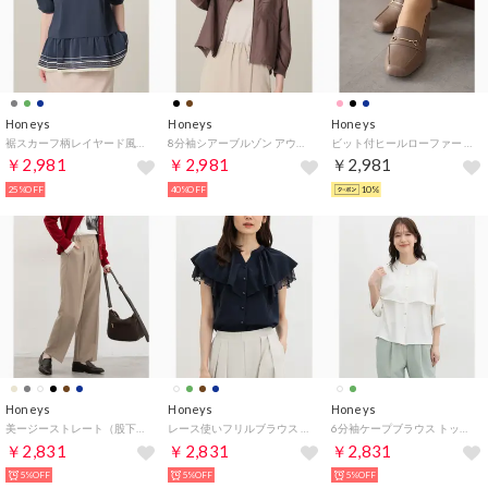
Honeys
Honeys
Honeys
裾スカーフ柄レイヤード風トップス トップス カットソー 美冷 接触冷感 UVカット 遮熱 スカーフ柄 レイヤード風 裾フリル レディース （ネイビー）
8分袖シアーブルゾン アウター ジャンパー ブルゾン ジャケット 再生ポリエステル シアー素材 8分袖 ノーカラー ドロスト 無地 レディース （ブラウン）
ビット付ヒールローファー 靴 シューズ パンプス オフィス きれいめ ローファー ヒールローファー 合皮 レディース
￥2,981
￥2,981
￥2,981
25%OFF
40%OFF
10%
Honeys
Honeys
Honeys
美ージーストレート（股下66cm） ボトムス パンツ ストレートパンツ 美ージー 大きいサイズ オフィス きれいめ ウォッシャブル （ダークベージュ）
レース使いフリルブラウス トップス ブラウス ノースリーブ オフィス きれいめ フリル レース スキッパー ブロークンツイル素材 レディース （ネイビー）
6分袖ケープブラウス トップス ブラウス オフィス きれいめ ケープ風 ドレープ ジョーゼット素材 無地 ドット柄 フロントボタン レディース （アイボリー）
￥2,831
￥2,831
￥2,831
5%OFF
5%OFF
5%OFF