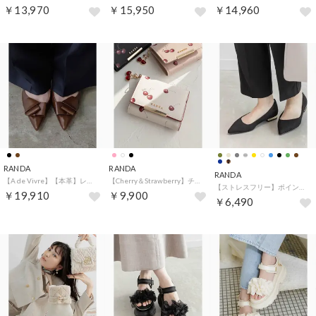
￥13,970
￥15,950
￥14,960
RANDA
RANDA
RANDA
【A de Vivre】【本革】レザーバックストラップパンプス （BROWN）
【Cherry＆Strawberry】チャーム付き三つ折りウォレット （IVR/C）
【ストレスフリー】ポインテッドトゥローヒールパンプス （BLACK）
￥19,910
￥9,900
￥6,490