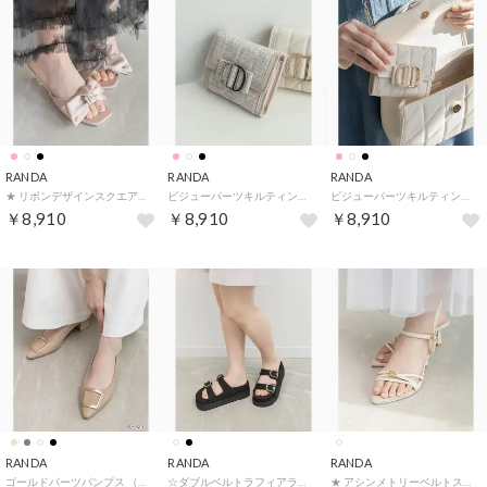
RANDA
RANDA
RANDA
★ リボンデザインスクエアトゥミュールサンダル （PINK）
ビジューパーツキルティング三つ折りウォレット （PINK）
ビジューパーツキルティング三つ折りウォレット （IVORY）
￥8,910
￥8,910
￥8,910
RANDA
RANDA
RANDA
ゴールドパーツパンプス （BEIGE）
☆ダブルベルトラフィアライクサンダル （BLACK）
★ アシンメトリーベルトストラップサンダル （IVORY）