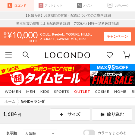
ロコンド
アウトレット
メゾン
マガシーク
【お知らせ】お盆期間の営業・配送についてのご案内
詳細
熊本地震の影響による配送遅延
詳細
｜7/30 (木) 14時〜 送料改訂
詳細
10,000
COLE..
Reebok
YOSUKE
HILLS..
キャンペーン
Z-CRAFT
CAWAII
mis..
NIKE
WOMEN
MEN
KIDS
SPORTS
OUTLET
COSME
HOME
B
ホーム
RANDA ランダ
1,684
サイズ
絞り込む
件
カラーをまとめる
表示順 :