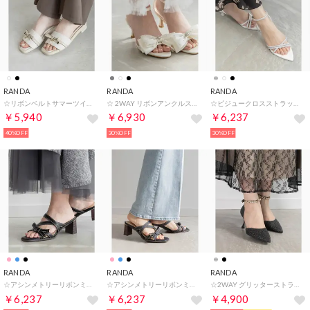
RANDA
RANDA
RANDA
☆リボンベルトサマーツイードミュールサンダル （IVORY）
☆ 2WAY リボンアンクルストラップサンダル （IVORY）
☆ビジュークロスストラップサンダル （WHITE）
￥5,940
￥6,930
￥6,237
40%OFF
30%OFF
30%OFF
RANDA
RANDA
RANDA
☆アシンメトリーリボンミュールサンダル （BLACK）
☆アシンメトリーリボンミュールサンダル （INDIGO）
☆2WAY グリッターストラップパンプス （BLACK）
￥6,237
￥6,237
￥4,900