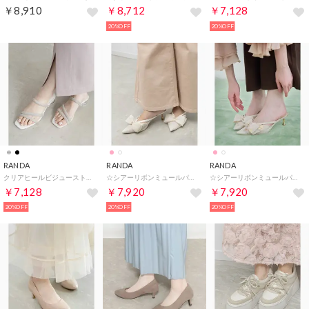
￥8,910
￥8,712
￥7,128
20%OFF
20%OFF
RANDA
RANDA
RANDA
クリアヒールビジューストラップサンダル （SILVER）
☆シアーリボンミュールパンプス （IVORY）
☆シアーリボンミュールパンプス （FLOWER）
￥7,128
￥7,920
￥7,920
20%OFF
20%OFF
20%OFF