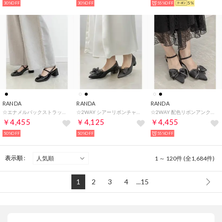
30%OFF
30%OFF
55%OFF
5%
RANDA
RANDA
RANDA
☆エナメルバックストラップパンプス （BLACK）
☆2WAY シアーリボンチャンキーヒールパンプス （BLACK）
☆2WAY 配色リボンアンクルストラップパンプス （BLACK）
￥4,455
￥4,125
￥4,455
50%OFF
50%OFF
55%OFF
表示順 :
1 ～ 120件 (全1,684件)
1
2
3
4
...15