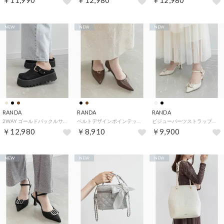
￥11,990
￥12,980
￥12,980
NEW
NEW
NEW
RANDA
RANDA
RANDA
2WAY ゴールドバックルサボシューズ （BLACK）
ベルトデザインポインテッドトゥパンプス （BROWN）
ビジューパーツストラップパンプス （IVORY）
￥12,980
￥8,910
￥9,900
NEW
NEW
NEW