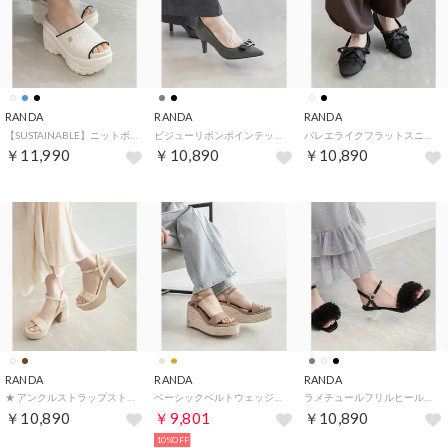
RANDA
RANDA
RANDA
【SUSTAINABLE】ニットボリュームソールサンダル （IVORY）
ビジューリボンポインテッドトゥパンプス （GRAY）
バレエライクフラットスニーカーパンプス （BLACK）
￥11,990
￥10,890
￥10,890
RANDA
RANDA
RANDA
★ アンクルストラップストームサンダル （IVORY）
ベーシックベルトウェッジサンダル （BEIGE）
ラメチュールフリルヒールコンシャスサンダル （BLACK）
￥10,890
￥9,801
￥10,890
10%OFF