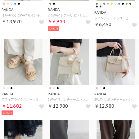
RANDA
RANDA
RANDA
【A4対応】2WAY リボンキルティングトートバッグ （BLACK）
☆2WAY シアーリボンミュールパンプス （BLACK）
ポインテッドトゥローヒールパンプス （CREAM）
￥13,970
￥6,930
￥6,490
30%OFF
RANDA
RANDA
RANDA
ラフィアライクスポーツサンダル （BEIGE）
2WAY リボンチャームハンドバッグ （IVORY）
2WAY リボンチャームハンドバッグ （PINK）
￥11,682
￥12,980
￥12,980
10%OFF