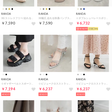
RANDA
RANDA
RANDA
3E/ストレスフリー/走れる快適パンプス （BEG/ENM）
3E幅広 走れる快適パンプス （GRG/SED）
☆ダブルシューレースボリュームソールスニーカー （BEIGE）
￥7,590
￥7,590
￥6,732
55%OFF
5%
RANDA
RANDA
RANDA
☆ギャザーベルトスポーツミュールサンダル （BLACK）
☆ビジュークロスストラップサンダル （SILVER）
☆ビジュークロスストラップサンダル （BLACK）
￥7,194
￥6,237
￥6,237
40%OFF
30%OFF
30%OFF