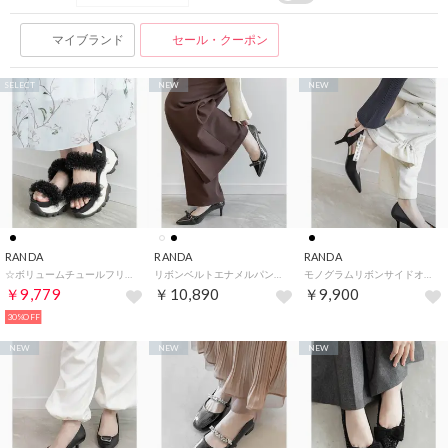
マイブランド
セール・クーポン
SELECT
NEW
NEW
RANDA
RANDA
RANDA
☆ボリュームチュールフリルスポーツサンダル （BLACK）
リボンベルトエナメルパンプス （BLACK）
モノグラムリボンサイドオープンパンプス （BLACK）
￥9,779
￥10,890
￥9,900
30%OFF
NEW
NEW
NEW