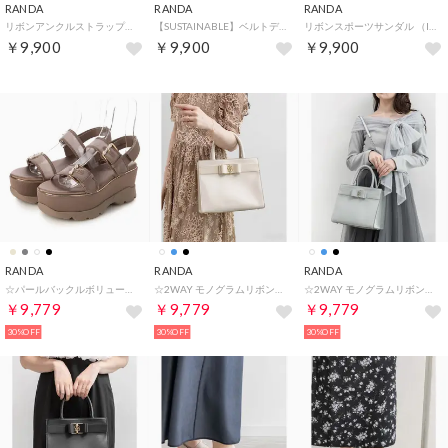
RANDA
RANDA
RANDA
リボンアンクルストラップパンプス （BLACK）
【SUSTAINABLE】ベルトデザインニットミュールサンダル （BLACK）
リボンスポーツサンダル （IVORY）
￥9,900
￥9,900
￥9,900
RANDA
RANDA
RANDA
☆パールバックルボリュームソールスポーツサンダル （GREGE）
☆2WAY モノグラムリボントートバッグ （IVORY）
☆2WAY モノグラムリボントートバッグ （BLUE）
￥9,779
￥9,779
￥9,779
30%OFF
30%OFF
30%OFF