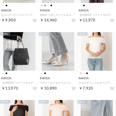
RANDA
RANDA
RANDA
ビジューパーツストラップパンプス （BLACK）
2WAY リボンチャームキルティングバニティバッグ （GRAY）
【A4対応】ツイードキルティングショルダーバッグ （IVORY）
￥9,900
￥14,960
￥13,970
NEW
NEW
NEW
RANDA
RANDA
RANDA
【A4対応】ツイードキルティングショルダーバッグ （BLACK）
リボンベルトエナメルパンプス （IVORY）
クロスオフショルダーシアーニットトップス （WHITE）
￥13,970
￥10,890
￥7,920
NEW
NEW
NEW