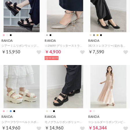
RANDA
RANDA
RANDA
シアーミニリボンウェッジスポーツサンダル （BLACK）
☆2WAY グリッターストラップパンプス （SILVER）
3E/ストレスフリー/走れる快適パンプス （BLK/SMT）
￥15,950
￥4,900
￥7,590
55%OFF
RANDA
RANDA
RANDA
シアーフラワーベルトスポーツサンダル （IVORY）
モノグラムリボンボリュームスポーツサンダル （BLACK）
☆ショルダーリボンワンピース （PINK）
￥14,960
￥14,960
￥14,344