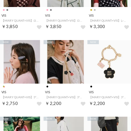
VIS
VIS
VIS
【MARY QUANT×VIS】ロゴ刺繍スエードキャップ （ピンク（63））
【MARY QUANT×VIS】ロゴ刺繍スエードキャップ （チャコール（06））
【MARY QUANT×VIS】レイヤードデイジーネックレス （ゴールド（90））
￥3,850
￥3,850
￥3,300
NEW
NEW
NEW
VIS
VIS
VIS
【MARY QUANT×VIS】デイジーヘアピンセット （その他（99））
【MARY QUANT×VIS】デイジーアソートチャーム （ブラック（01））
【MARY QUANT×VIS】デイジーアソートチャーム （ブラック系（02））
￥2,750
￥2,200
￥2,200
NEW
NEW
NEW