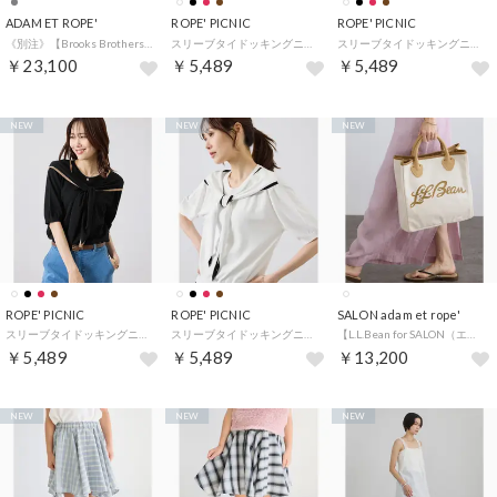
ADAM ET ROPE'
ROPE' PICNIC
ROPE' PICNIC
《別注》【Brooks Brothers/ブルックス ブラザーズ】EX NOIR OX BD SHIRTS （チャコール（06））
スリーブタイドッキングニット （ワイン（66））
スリーブタイドッキングニット （キャメル（25））
￥23,100
￥5,489
￥5,489
NEW
NEW
NEW
ROPE' PICNIC
ROPE' PICNIC
SALON adam et rope'
スリーブタイドッキングニット （ブラック系（02））
スリーブタイドッキングニット （ホワイト（10））
【L.L.Bean for SALON（エル・エル・ビーン）】別注スクエアトートバッグ （キナリ（16））
￥5,489
￥5,489
￥13,200
NEW
NEW
NEW