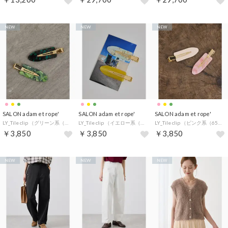
NEW
NEW
NEW
SALON adam et rope'
SALON adam et rope'
SALON adam et rope'
LY_Tile clip （グリーン系（35））
LY_Tile clip （イエロー系（82））
LY_Tile clip （ピンク系（65））
￥3,850
￥3,850
￥3,850
NEW
NEW
NEW