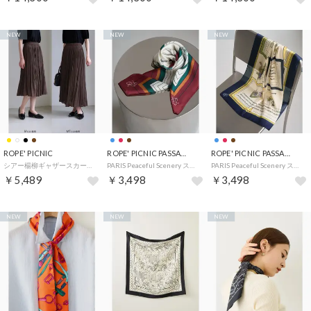
NEW
NEW
NEW
ROPE' PICNIC
ROPE' PICNIC PASSAGE
ROPE' PICNIC PASSAGE
シアー楊柳ギャザースカート/着丈が選べる （ダークブラウン（20））
PARIS Peaceful Scenery スカーフ 70cm （ワイン系（67））
PARIS Peaceful Scenery スカーフ 70cm （ネイビー系（41））
￥5,489
￥3,498
￥3,498
NEW
NEW
NEW