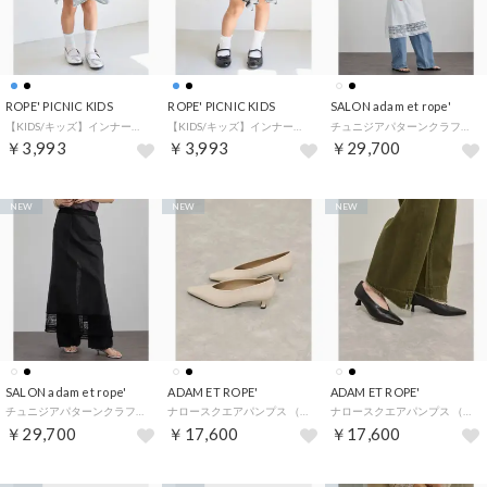
ROPE' PICNIC KIDS
ROPE' PICNIC KIDS
SALON adam et rope'
【KIDS/キッズ】インナーパンツ付きイレヘムチェックスカート （サックス（48））
【KIDS/キッズ】インナーパンツ付きイレヘムチェックスカート （ブラック（01））
チュニジアパターンクラフトレーススカート （オフホワイト（15））
￥3,993
￥3,993
￥29,700
NEW
NEW
NEW
SALON adam et rope'
ADAM ET ROPE'
ADAM ET ROPE'
チュニジアパターンクラフトレーススカート （ブラック（01））
ナロースクエアパンプス （キナリ系（17））
ナロースクエアパンプス （ブラック（01））
￥29,700
￥17,600
￥17,600