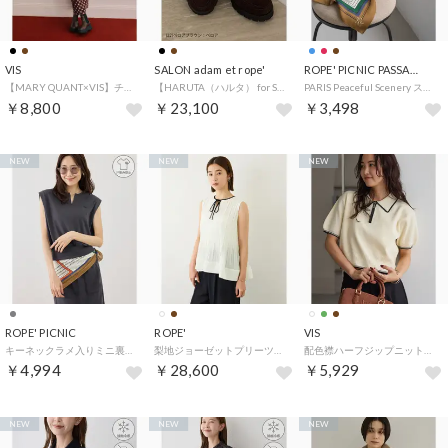
VIS
SALON adam et rope'
ROPE' PICNIC PASSAGE
【MARY QUANT×VIS】チェックベロアドレープキャミワンピース （ブラウン系（23））
【HARUTA（ハルタ） for SALON】別注チャームローファー （ブラウン（22））
PARIS Peaceful Scenery スカーフ 70cm （ブラウン系（24））
￥8,800
￥23,100
￥3,498
NEW
NEW
NEW
ROPE' PICNIC
ROPE'
VIS
キーネックラメ入りミニ裏毛トップス/汗染み防止・セットアップ対応 （チャコール（06））
梨地ジョーゼットプリーツブラウス/セットアップ対応 （ホワイト（10））
配色襟ハーフジップニットプルオーバー （キナリ（16））
￥4,994
￥28,600
￥5,929
NEW
NEW
NEW