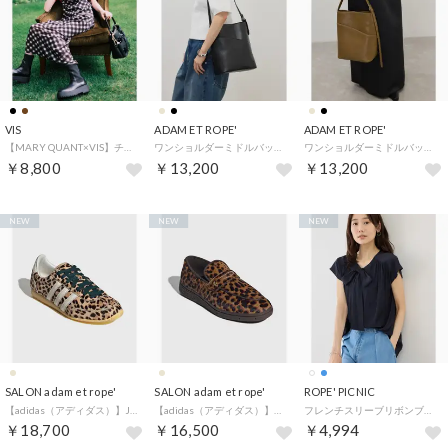
VIS
ADAM ET ROPE'
ADAM ET ROPE'
【MARY QUANT×VIS】チェックベロアドレープキャミワンピース （ブラック（01））
ワンショルダーミドルバッグ （ブラック（01））
ワンショルダーミドルバッグ （ベージュ系（29））
￥8,800
￥13,200
￥13,200
NEW
NEW
NEW
SALON adam et rope'
SALON adam et rope'
ROPE' PICNIC
【adidas（アディダス）】JAPAN W / ジャパン （ベージュ系（28））
【adidas（アディダス）】HANDBALL SPEZIAL LOAFER / ハンドボール スペツィアル ローファー （ベージュ系（28））
フレンチスリーブリボンブラウス （ネイビー（40））
￥18,700
￥16,500
￥4,994