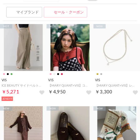
マイブランド
セール・クーポン
HOT
NEW
NEW
VIS
VIS
VIS
ICE BEAUTY サイドベルトタックパンツ/UVケア・接触冷感 （カーキ系（38））
【MARY QUANT×VIS】コンパクトTシャツ （ワイン（66））
【MARY QUANT×VIS】レイヤードデイジーネックレス （シルバー（93））
￥5,271
￥4,950
￥3,300
20%OFF
NEW
NEW
NEW