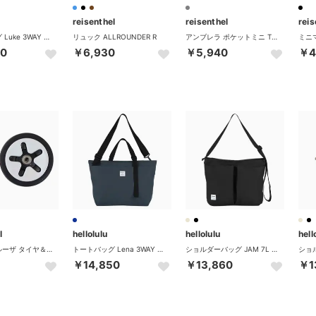
reisenthel
reisenthel
reis
トートバッグ Luke 3WAY バーティカルトート 10L （FlatBlack）
リュック ALLROUNDER R
アンブレラ ポケットミニ TWIST SILVER （GREY）
50
￥6,930
￥5,940
￥4
l
hellolulu
hellolulu
hell
キャリークルーザ タイヤ＆取付パーツセット （ONE）
トートバッグ Lena 3WAY オールデイトート 7.5L （DarkSapphire）
ショルダーバッグ JAM 7L （FlatBlack）
￥14,850
￥13,860
￥1