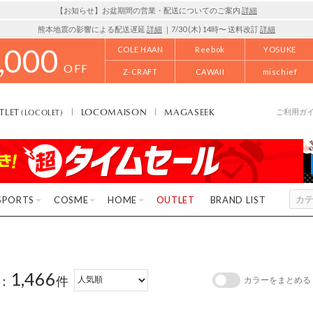
【お知らせ】お盆期間の営業・配送についてのご案内
詳細
熊本地震の影響による配送遅延
詳細
｜7/30 (木) 14時〜 送料改訂
詳細
,000
COLE HAAN
Reebok
YOSUKE
OFF
Z-CRAFT
CAWAII
mischief
TLET
LOCOMAISON
MAGASEEK
(LOCOLET)
ご利用ガ
SPORTS
COSME
HOME
OUTLET
BRAND LIST
1,466
：
件
カラーをまとめる