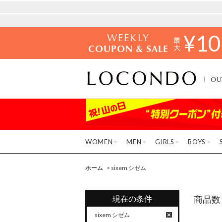
WEEKLY
¥
10
COUPON & SALE
OU
WOMEN
MEN
GIRLS
BOYS
ホーム
> sixem シゼム
現在の条件
商品数
sixem シゼム