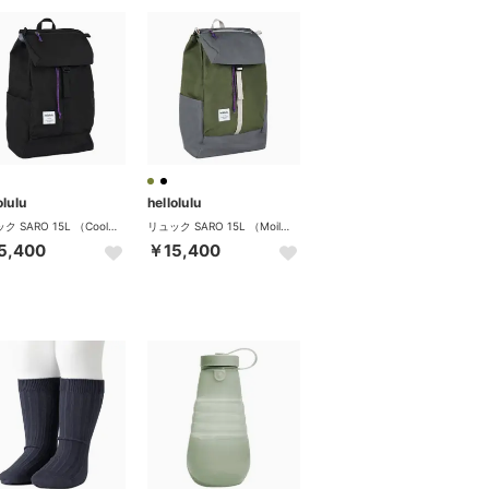
olulu
hellolulu
リュック SARO 15L （CoolBlack）
リュック SARO 15L （MoilGreen×CoolGray）
5,400
￥15,400