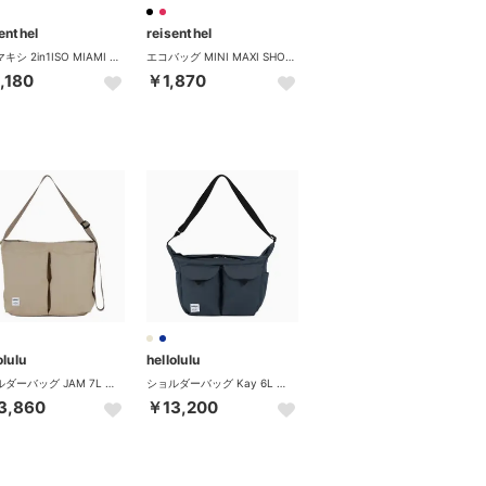
enthel
reisenthel
ミニマキシ 2in1ISO MIAMI BLACK （その他）
エコバッグ MINI MAXI SHOPPER L
,180
￥1,870
olulu
hellolulu
ショルダーバッグ JAM 7L （FogKhaki）
ショルダーバッグ Kay 6L （DarkSapphire）
3,860
￥13,200