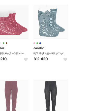
dor
condor
靴下 子供 6ヶ月～3歳 パール オープンワーク ショートソックス 卒業式 入学式 入園式（カシス）
靴下 子供 4歳～9歳 グログラン リボン パールオープンワーク ニーソックス 卒業式 入学式 入園式（ベルデセコ）
,210
￥2,420