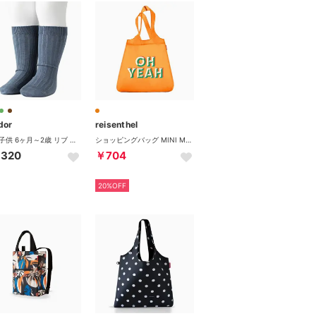
dor
reisenthel
靴下 子供 6ヶ月～2歳 リブ ショートソックス （テハノ）
ショッピングバッグ MINI MAXI SHOPPER
,320
￥704
20%OFF