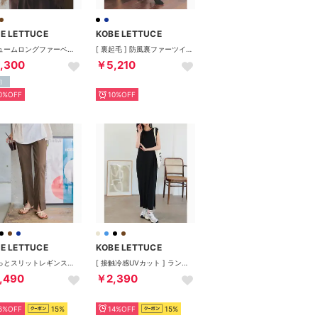
E LETTUCE
KOBE LETTUCE
ボリュームロングファーベスト [K1402] （モカ）
[ 裏起毛 ] 防風裏ファーツイードパンツorスカート【パンツ】 [M3973] （ブラック×ホワイト）
,300
￥5,210
約
0%OFF
10%OFF
E LETTUCE
KOBE LETTUCE
ゆるっとスリットレギンスパンツ [M3452] （モカ）
[ 接触冷感UVカット ] ランダムリブ前後2wayワンピース【ノースリーブ】 [E3586] （ブラック）
,490
￥2,390
6%OFF
15%
14%OFF
15%