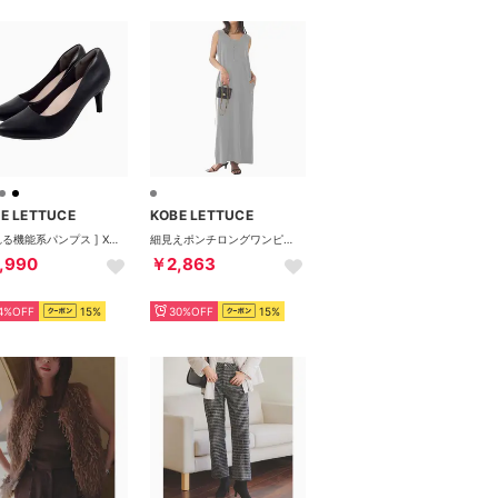
E LETTUCE
KOBE LETTUCE
[ 走れる機能系パンプス ] XS～3Lサイズ ポインテッドトゥ7cm[I1150]（スムースブラック）
細見えポンチロングワンピース【プチ】[選べるサイズ] [E3451] （杢グレー）
,990
￥2,863
4%OFF
15%
30%OFF
15%