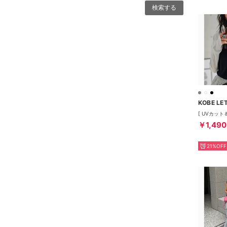
KOBE LE
￥1,490
21%OFF