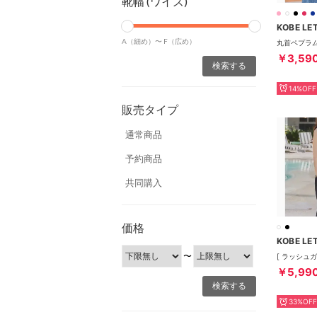
靴幅 (ワイズ)
KOBE LE
A（細め）〜
F（広め）
￥3,59
14%OFF
販売タイプ
通常商品
予約商品
共同購入
価格
KOBE LE
〜
￥5,99
33%OFF