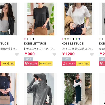
TTUCE
KOBE LETTUCE
KOBE LETTUCE
KOB
[ UVカット＆接触冷感 ] M L 日避けボレロ [C7654] （ブラックグローブ）
[ M/L/XLサイズ ] スラブシアーT【半袖フレア】 [C7325] （ブラック）
[ M L XL 3L 汗じみ防止＆UVカット ] スタンダードTシャツ [C7574] （オフホワイト）
￥999
￥1,290
￥2
HOT
HOT
HO
15%
52%OFF
15%
27%OFF
15%
2