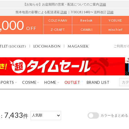
【お知らせ】お盆期間の営業・配送についてのご案内
詳細
熊本地震の影響による配送遅延
詳細
｜7/30 (木) 14時〜 送料改訂
詳細
,000
COLE HAAN
Reebok
YOSUKE
OFF
Z-CRAFT
CAWAII
mischief
TLET
LOCOMAISON
MAGASEEK
(LOCOLET)
ご利用ガ
SPORTS
COSME
HOME
OUTLET
BRAND LIST
7,433
：
件
カラーをまとめる