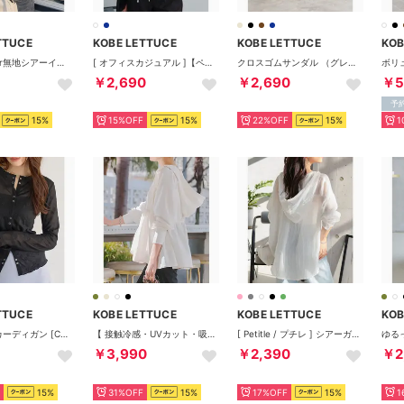
TTUCE
KOBE LETTUCE
KOBE LETTUCE
KOB
花柄レースor無地シアーインナートップ [C6433] （メロウラメベージュ）
[ オフィスカジュアル ]【ペプラム】 [ 撥水・防汚 ] シワになりにくいデザインブラウス【ペプラム】 [C7561] （オフホワイト）
クロスゴムサンダル （グレージュ）
￥2,690
￥2,690
￥5
予
15%
15%OFF
15%
22%OFF
15%
1
TTUCE
KOBE LETTUCE
KOBE LETTUCE
KOB
花柄シアーカーディガン [C7798] （ブラック）
【 接触冷感・UVカット・吸水速乾 】指穴付きウエストストリング肩フリルパーカー [S209] （エクリュ）
[ Petitle / プチレ ] シアーガーゼロングシャツパーカー【プチ】 [C7607] （ホワイト1）
￥3,990
￥2,390
￥2
15%
31%OFF
15%
17%OFF
15%
1