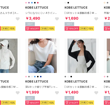
TTUCE
KOBE LETTUCE
KOBE LETTUCE
KOB
[ 岡部あゆみさんコラボ ]スクエアボートネックニットワンピース【5分袖フレア】[選べるタイプとサイズ][E3348] （ブラック×オフ）
シワになりにくい Aラインコットンタッチワンピース [E3264] （プラム）
[ UVカット＆接触冷感 ] M L 首まで隠れる日避けボレロ【グローブ】 [C7938] （ブラック）
￥3,490
￥1,690
￥2
HOT
HOT
HO
15%
14%OFF
15%
19%OFF
15%
8
TTUCE
KOBE LETTUCE
KOBE LETTUCE
KOB
[ UVカット＆接触冷感 ] M L XL 取り外しサンバイザー付きパーカー【A指穴】[選べる2タイプ] [C7760]【返品不可商品】 （ホワイト）
深Uネック細リブ半袖Tシャツ[ M L XL 選べるサイズ ] [C7463] （オフホワイト）
[ UVカット＆接触冷感 ] M L 日避けボレロ [C7654] （ブラック）
￥1,999
￥1,490
￥1
HOT
HOT
HO
15%
16%OFF
15%
21%OFF
15%
2