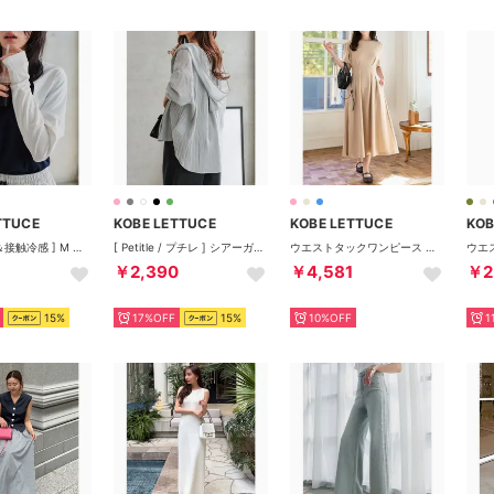
TTUCE
KOBE LETTUCE
KOBE LETTUCE
KOB
[ UVカット＆接触冷感 ] M L 日避けボレロ [C7654] （ホワイト）
[ Petitle / プチレ ] シアーガーゼロングシャツパーカー【プチ】 [C7607] （グレー1）
ウエストタックワンピース 【半袖】[E3315] （グレージュ）
￥2,390
￥4,581
￥2
15%
17%OFF
15%
10%OFF
1