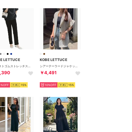
E LETTUCE
KOBE LETTUCE
ウエストゴムストレッチスキニーパンツ【プチ】 [M2390] （ブラック）
シアーテーラードジャケット [K1390] （アイボリー）
,390
￥4,491
1%OFF
15%
10%OFF
15%