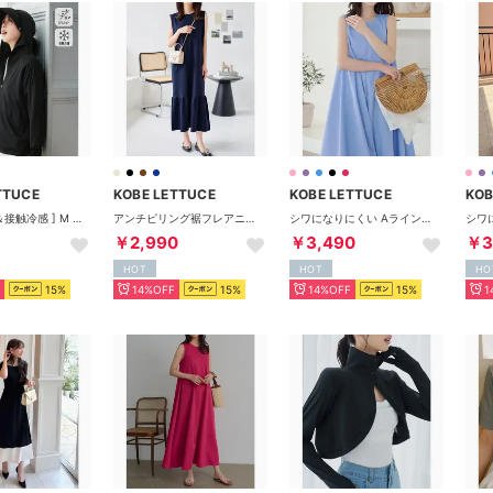
TTUCE
KOBE LETTUCE
KOBE LETTUCE
KOB
[ UVカット＆接触冷感 ] M L XL 取り外しサンバイザー付きパーカー【A指穴】[選べる2タイプ] [C7760]【返品不可商品】 （ブラック）
アンチピリング裾フレアニットワンピース [E3293] （ネイビー）
シワになりにくい Aラインコットンタッチワンピース [E3264] （サックス）
￥2,990
￥3,490
￥3
HOT
HOT
HO
15%
14%OFF
15%
14%OFF
15%
1