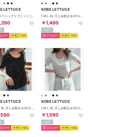
E LETTUCE
KOBE LETTUCE
半袖ベーシックリブニット [選べるタイプ]【スクエアネック】 [C3147] （グレー）
[ M L XL 汗じみ防止＆UVカット ] ポケット付きVネックTシャツ [C7575] （オフホワイト）
,290
￥1,490
T
HOT
%OFF
15%
21%OFF
15%
E LETTUCE
KOBE LETTUCE
[ M L XL 汗じみ防止＆UVカット ] 深Uネック半袖Tシャツ [C7765] （ブラック）
[ M L XL 汗じみ防止＆UVカット ] 深Uネック半袖Tシャツ [C7765] （オフホワイト）
,590
￥1,590
T
HOT
3%OFF
15%
23%OFF
15%