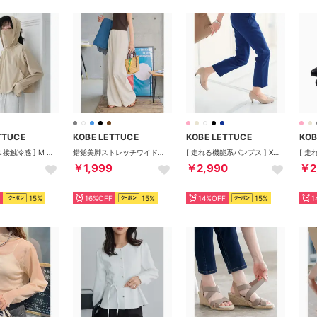
TTUCE
KOBE LETTUCE
KOBE LETTUCE
KOB
[ UVカット＆接触冷感 ] M L 取り外しサンバイザー付きパーカー [C7966]【返品不可商品】 （ベージュ）
錯覚美脚ストレッチワイドパンツ[選べる4サイズ][M4251] （アイボリー）
[ 走れる機能系パンプス ] XXS～4Lサイズ ラウンドトゥ5cm[I940]（スムースベージュ）
￥1,999
￥2,990
￥2
15%
16%OFF
15%
14%OFF
15%
1