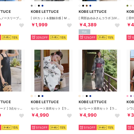
TTUCE
KOBE LETTUCE
KOBE LETTUCE
KOB
丸首ペプラムノースリーブニット [C7540] （ネイビー）
[ UVカット＆接触冷感 ] M L XL 取り外しサンバイザー付きパーカー【A指穴】[選べる2タイプ] [C7760]【返品不可商品】 （杢グレー）
[ 岡部あゆみさんコラボ ]UVカットニットワンピース【ノースリーブ】[選べる2タイプ] [E3564] （ネイビー）
0
￥1,999
￥4,389
￥4
予約
15%
33%OFF
15%
12%OFF
15%
1
TTUCE
KOBE LETTUCE
KOBE LETTUCE
KOB
[ ラッシュガード ] 3点セットセパレート水着付きサロペット [S212]【返品不可商品】 （ブラック）
セパレート浴衣セット【ラップスカート】 [X477] （G水彩柄）
セパレート浴衣セット【ラップスカート】 [X477] （J糸菊柄）
0
￥4,990
￥4,990
￥3
15%
51%OFF
15%
51%OFF
15%
1