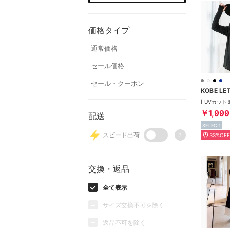
価格タイプ
通常価格
セール価格
セール・クーポン
KOBE LE
￥1,999
配送
SELECT
スピード出荷
?
33%OFF
交換・返品
全て表示
サイズ交換不可を除く
返品不可を除く