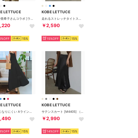
E LETTUCE
KOBE LETTUCE
[ 田中亜希子さんコラボ ]ラッシュガードパーカーコンバーチブルパンツ[選べるサイズ] [S226] （パーカーアイボリー）
走れるストレッチタイトスカート【ロング】[M2394] （ブラック）
,220
￥2,590
0%OFF
15%
15%OFF
15%
E LETTUCE
KOBE LETTUCE
シワになりにくい Aラインコットンタッチワンピース [E3264] （ブラック）
サテンスカート [M4405] （ブラック）
,490
￥2,990
4%OFF
15%
14%OFF
15%