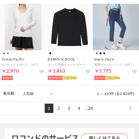
Ocean Pacific
BEAMS SCHOOL
marie claire
SU ラッシュガード （ホワイト）
キッズ 長袖クルースポーツインナー （BK）
美脚イージーパンツ （NV）
￥2,970
￥1,463
￥5,775
40%OFF
30%OFF
15%
30%OFF
15%
表示順 :
1 ～ 120件 (全2,824件)
1
2
3
4
...24