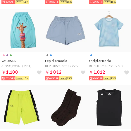
60%OFF
15%
60%OFF
15%
30%OFF
15%
VACASTA
repipi armario
repipi armario
AT マキタオル （MNT）
REPIPIBS ショートパンツ （SAX）
REPIPITT ハンソデTシャツ （SAX）
￥1,100
￥1,012
￥1,012
60%OFF
15%
60%OFF
15%
60%OFF
15%