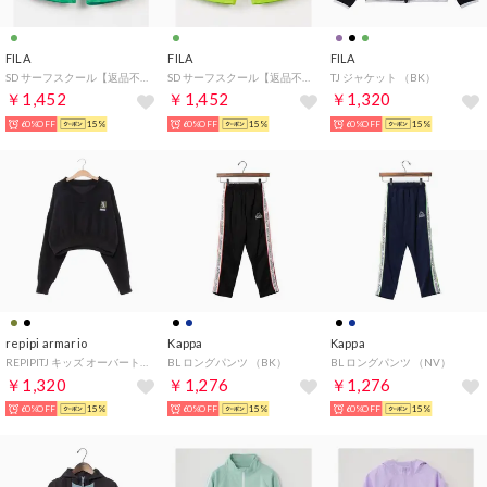
FILA
FILA
FILA
SD サーフスクール【返品不可商品】 （GN）
SD サーフスクール【返品不可商品】 （LIM）
TJ ジャケット （BK）
￥1,452
￥1,452
￥1,320
60%OFF
15%
60%OFF
15%
60%OFF
15%
repipi armario
Kappa
Kappa
REPIPITJ キッズ オーバートップス （BK）
BL ロングパンツ （BK）
BL ロングパンツ （NV）
￥1,320
￥1,276
￥1,276
60%OFF
15%
60%OFF
15%
60%OFF
15%