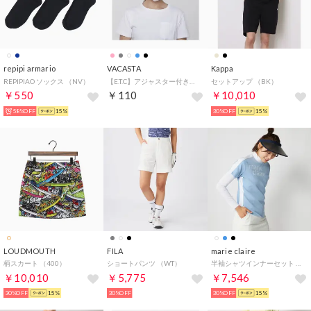
repipi armario
VACASTA
Kappa
REPIPIAO ソックス （NV）
【E.T.C】アジャスター付きマスク【返品不可商品】 （ライトピンク）
セットアップ （BK）
￥550
￥110
￥10,010
58%OFF
15%
30%OFF
15%
LOUDMOUTH
FILA
marie claire
柄スカート （400）
ショートパンツ （WT）
半袖シャツインナーセット （BL）
￥10,010
￥5,775
￥7,546
30%OFF
15%
30%OFF
30%OFF
15%