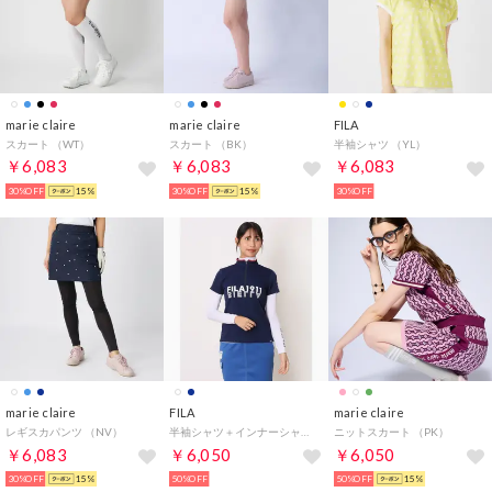
marie claire
marie claire
FILA
スカート （WT）
スカート （BK）
半袖シャツ （YL）
￥6,083
￥6,083
￥6,083
30%OFF
15%
30%OFF
15%
30%OFF
marie claire
FILA
marie claire
レギスカパンツ （NV）
半袖シャツ＋インナーシャツ （NV）
ニットスカート （PK）
￥6,083
￥6,050
￥6,050
30%OFF
15%
50%OFF
50%OFF
15%