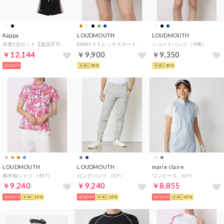
Kappa
LOUDMOUTH
LOUDMOUTH
水着3点セット【返品不可商品】 （ブラック）
8WAYストレッチスカート （997）
ショートパンツ （998）
￥12,144
￥9,900
￥9,350
20%OFF
15%
15%
LOUDMOUTH
LOUDMOUTH
marie claire
柄半袖シャツ （457）
ロングパンツ （GY）
ワンピース （GY）
￥9,240
￥9,240
￥8,855
30%OFF
15%
30%OFF
15%
30%OFF
15%