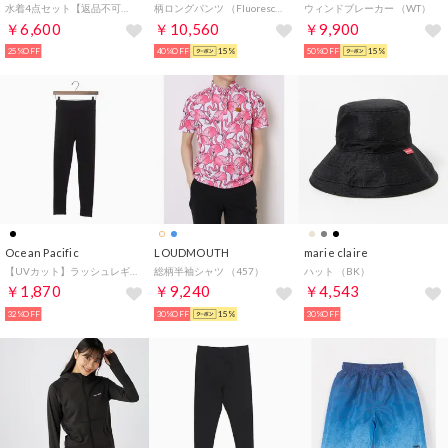
水着4点セット【返品不可商品】
柄ロングパンツ （Fluorescent Marble）
ウィンドブレーカー （WT）
￥6,600
￥10,560
￥9,900
25%OFF
40%OFF
15%
50%OFF
15%
Ocean Pacific
LOUDMOUTH
marie claire
【UVカット】ラッシュレギンス
総柄半袖シャツ （457）
ハット （BK）
￥1,870
￥9,240
￥4,543
32%OFF
30%OFF
15%
30%OFF