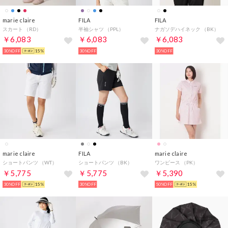
marie claire
FILA
FILA
スカート （RD）
半袖シャツ （PPL）
ナガソデハイネック （BK）
￥6,083
￥6,083
￥6,083
30%OFF
15%
30%OFF
30%OFF
marie claire
FILA
marie claire
ショートパンツ （WT）
ショートパンツ （BK）
ワンピース （PK）
￥5,775
￥5,775
￥5,390
30%OFF
15%
30%OFF
50%OFF
15%