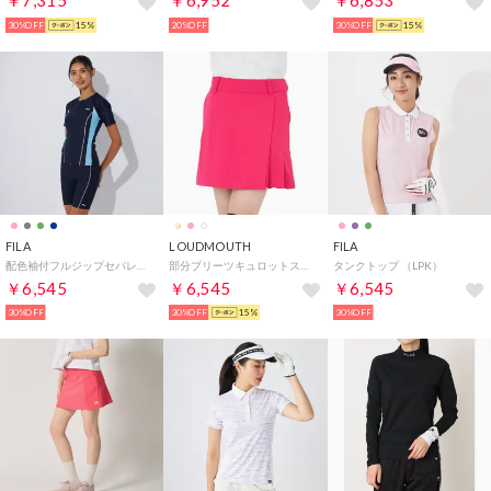
￥7,315
￥6,952
￥6,853
30%OFF
15%
20%OFF
30%OFF
15%
FILA
LOUDMOUTH
FILA
配色袖付フルジップセパレート水着大寸【返品不可商品】 （ネイビー）
部分プリーツキュロットスカート （PK）
タンクトップ （LPK）
￥6,545
￥6,545
￥6,545
30%OFF
30%OFF
15%
30%OFF