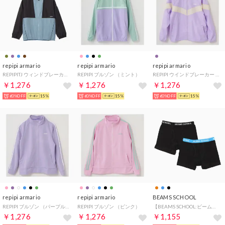
repipi armario
repipi armario
repipi armario
REPIPITJ ウィンドブレーカー （SAX）
REPIPI ブルゾン （ミント）
REPIPI ウインドブレーカー （パープル）
￥1,276
￥1,276
￥1,276
60%OFF
15%
60%OFF
15%
60%OFF
15%
repipi armario
repipi armario
BEAMS SCHOOL
REPIPI ブルゾン （パープル）
REPIPI ブルゾン （ピンク）
【BEAMS SCHOOL:ビームス スクール】ボーイズ ボクサーパンツ 2枚セット【返品不可商品】 （BBL）
￥1,276
￥1,276
￥1,155