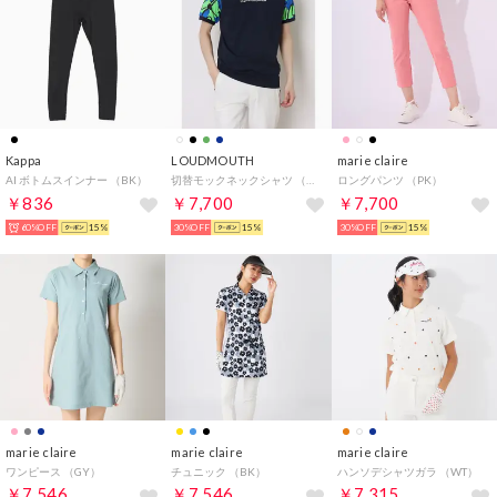
Kappa
LOUDMOUTH
marie claire
AI ボトムスインナー （BK）
切替モックネックシャツ （997）
ロングパンツ （PK）
￥836
￥7,700
￥7,700
60%OFF
15%
30%OFF
15%
30%OFF
15%
marie claire
marie claire
marie claire
ワンピース （GY）
チュニック （BK）
ハンソデシャツガラ （WT）
￥7,546
￥7,546
￥7,315