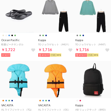
Ocean Pacific
Kappa
Kappa
軽量ビーチサンダル
TO ジョウゲセット （MGY）
TO ジョウゲセット （MNT）
￥1,722
￥1,716
￥1,716
21%OFF
60%OFF
15%
60%OFF
15%
VACASTA
VACASTA
Kappa
AL ライフジャケット （TQ）
AL ライフジャケット （OG）
AB リュックサック （BRD）