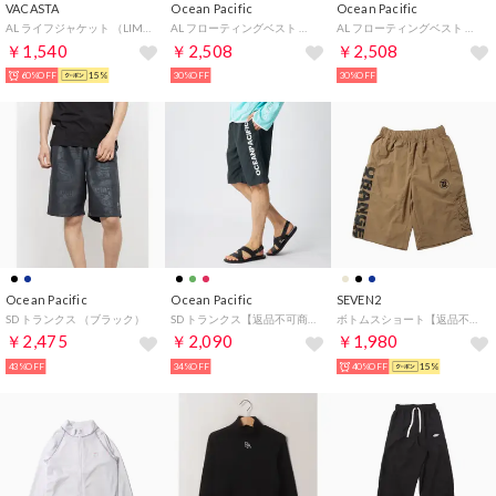
VACASTA
Ocean Pacific
Ocean Pacific
AL ライフジャケット （LIM）
AL フローティングベスト （TQ）
AL フローティングベスト （BL）
￥1,540
￥2,508
￥2,508
60%OFF
15%
30%OFF
30%OFF
Ocean Pacific
Ocean Pacific
SEVEN2
SD トランクス （ブラック）
SD トランクス【返品不可商品】 （BK）
ボトムスショート【返品不可商品】 （BE）
￥2,475
￥2,090
￥1,980
43%OFF
34%OFF
40%OFF
15%