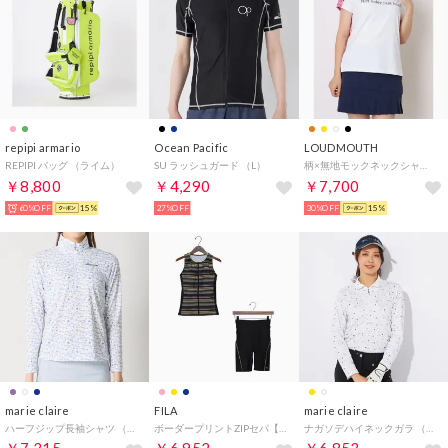
repipi armario
Ocean Pacific
LOUDMOUTH
REPIPI バッグ （ライム）
SU ラッシュガード （L）
柄×無地モックネックシャツ （999）
￥8,800
￥4,290
￥7,700
60%OFF
15%
27%OFF
30%OFF
15%
marie claire
FILA
marie claire
ハーフジップ長袖シャツ （WT）
ボーダープリントZIPセパ【返品不可商品】 （イエロー）
ナガソデハイネックガラ （WT）