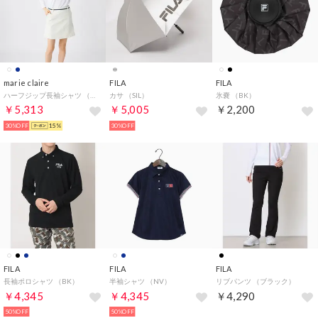
marie claire
FILA
FILA
ハーフジップ長袖シャツ （WT）
カサ （SIL）
氷嚢 （BK）
￥5,313
￥5,005
￥2,200
30%OFF
15%
30%OFF
FILA
FILA
FILA
長袖ポロシャツ （BK）
半袖シャツ （NV）
リブパンツ （ブラック）
￥4,345
￥4,345
￥4,290
50%OFF
50%OFF