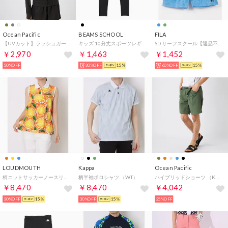
Ocean Pacific
BEAMS SCHOOL
FILA
【UVカット】ラッシュガード
キッズ 10分丈スポーツレギンス （BK）
SD サーフスクール【返品不可商品】 （BL）
￥2,970
￥1,463
￥1,452
50%OFF
30%OFF
15%
60%OFF
15%
LOUDMOUTH
Kappa
Ocean Pacific
柄ニットサッカーノースリーブ （460）
柄半袖ポロシャツ （WT）
ハイブリッドショーツ （KH）
￥8,470
￥8,470
￥4,042
30%OFF
15%
30%OFF
15%
25%OFF