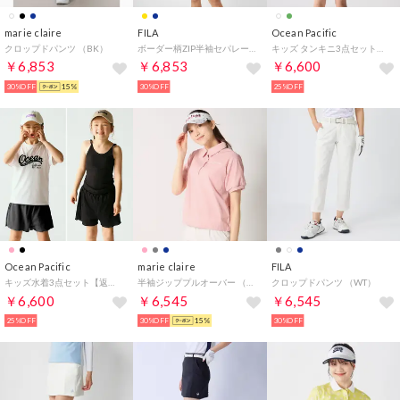
marie claire
FILA
Ocean Pacific
クロップドパンツ （BK）
ボーダー柄ZIP半袖セパレート【返品不可商品】 （ネイビー）
キッズ タンキニ3点セット【返品不可商品】
￥6,853
￥6,853
￥6,600
30%OFF
15%
30%OFF
25%OFF
Ocean Pacific
marie claire
FILA
キッズ水着3点セット【返品不可商品】
半袖ジッププルオーバー （PK）
クロップドパンツ （WT）
￥6,600
￥6,545
￥6,545
25%OFF
30%OFF
15%
30%OFF