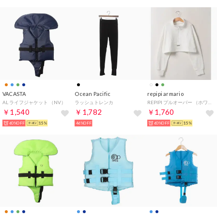
VACASTA
Ocean Pacific
repipi armario
AL ライフジャケット （NV）
ラッシュトレンカ
REPIPI プルオーバー （ホワイト）
￥1,540
￥1,782
￥1,760
60%OFF
15%
46%OFF
60%OFF
15%