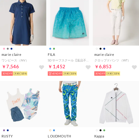
marie claire
FILA
marie claire
ワンピース （NV）
SD サーフスクール【返品不可商品】 （MNT）
クロップドパンツ （WT）
￥7,546
￥1,452
￥6,853
30%OFF
15%
60%OFF
15%
30%OFF
15%
RUSTY
LOUDMOUTH
Kappa