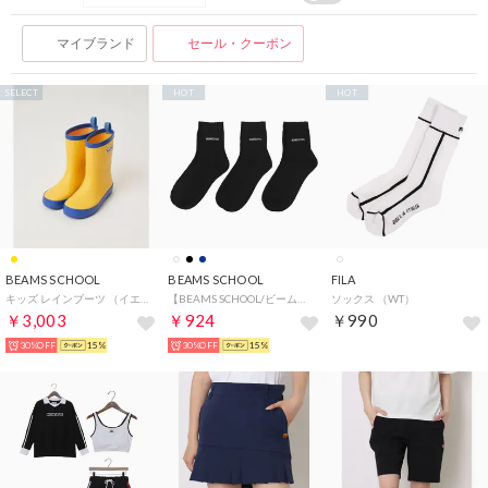
マイブランド
セール・クーポン
SELECT
HOT
HOT
BEAMS SCHOOL
BEAMS SCHOOL
FILA
キッズ レインブーツ （イエロー）
【BEAMS SCHOOL/ビームス スクール】キッズ 13cm丈スクールソックス【3足セット】 （BK）
ソックス （WT）
￥3,003
￥924
￥990
30%OFF
15%
30%OFF
15%