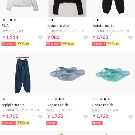
FILA
repipi armario
repipi armario
UVウェア （WT）
REPIPI ナガソデ Tシャツ （ブラック）
REPIPIBL ロングパンツ （BK）
￥1,914
￥880
￥1,760
40%OFF
15%
60%OFF
15%
60%OFF
15%
repipi armario
Ocean Pacific
Ocean Pacific
REPIPIBL ロングパンツ （BL）
軽量ビーチサンダル
軽量ビーチサンダル
￥1,760
￥1,722
￥1,722
60%OFF
15%
21%OFF
21%OFF