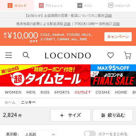
ロコンド
アウトレット
メゾン
マガシーク
【お知らせ】お盆期間の営業・配送についてのご案内
詳細
熊本地震の影響による配送遅延
詳細
｜7/30 (木) 14時〜 送料改訂
詳細
10,000
COLE..
Reebok
YOSUKE
HILLS..
キャンペーン
Z-CRAFT
CAWAII
mis..
NIKE
WOMEN
MEN
KIDS
SPORTS
OUTLET
COSME
HOME
B
ホーム
ニッキー
2,824
サイズ
絞り込む
件
カラーをまとめる
表示順 :