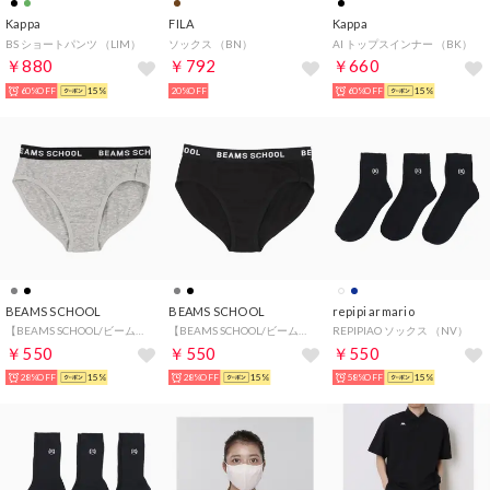
Kappa
FILA
Kappa
BS ショートパンツ （LIM）
ソックス （BN）
AI トップスインナー （BK）
￥880
￥792
￥660
60%OFF
15%
20%OFF
60%OFF
15%
BEAMS SCHOOL
BEAMS SCHOOL
repipi armario
【BEAMS SCHOOL/ビームス スクール】ガールズショーツ アンダーウェア【返品不可商品】 （MGY）
【BEAMS SCHOOL/ビームス スクール】ガールズショーツ アンダーウェア【返品不可商品】 （BK）
REPIPIAO ソックス （NV）
￥550
￥550
￥550
28%OFF
15%
28%OFF
15%
58%OFF
15%