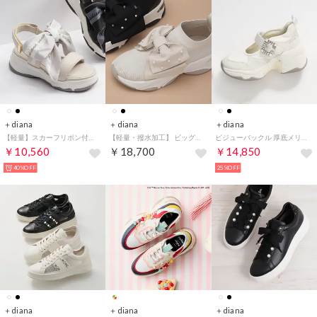
＋diana
＋diana
＋diana
【軽量】スカーフリボン付き厚底サンダル （アイボリー人工スムース）
【軽量・撥水加工】 ビッグリボン ニットソックススニーカー （アイボリー生地）
ビジューバックル 厚底メリージェーンスニーカー （アイボリー生地）
￥10,560
￥18,700
￥14,850
40%OFF
25%OFF
＋diana
＋diana
＋diana