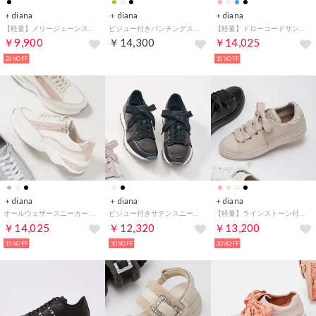
＋diana
＋diana
＋diana
【軽量】メリージェーンスニーカー （黒生地）
ビジュー付きパンチングスニーカー （黒光布）
【軽量】ドローコードサンダル （ブルー生地）
￥9,900
￥14,300
￥14,025
25%OFF
15%OFF
＋diana
＋diana
＋diana
オールウェザースニーカー （アイボリー人工スムース）
ビジュー付きサテンスニーカー （黒生地）
【軽量】ラインストーン付きリボンスニーカー （ベージュ人工スムース）
￥14,025
￥12,320
￥13,200
15%OFF
30%OFF
20%OFF