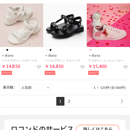
＋diana
＋diana
＋diana
パールデザイン スポーツサンダル （白人工スムース）
パールデザイン スポーツサンダル （黒人工スムース）
ラブポーションスニーカー （ピンク人工スムース）
￥14,850
￥14,850
￥15,400
10%OFF
10%OFF
30%OFF
表示順 :
1 ～ 120件 (全186件)
1
2