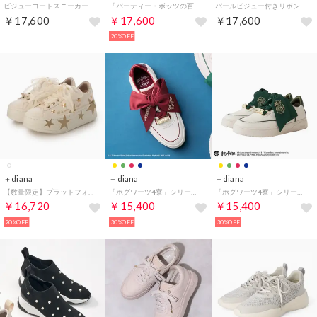
ビジューコートスニーカー （白メッシュ）
「バーティー・ボッツの百味ビーンズ」シリーズ ダッドスニーカー （マルチ人工スムース）
パールビジュー付きリボンスニーカー （黒人工スムース）
￥17,600
￥17,600
￥17,600
20%OFF
＋diana
＋diana
＋diana
【数量限定】プラットフォームスニーカー （アイボリー人工スムース）
「ホグワーツ4寮」シリーズ スカーフスニーカー （ワイン生地）
「ホグワーツ4寮」シリーズ スカーフスニーカー （グリーン生地）
￥16,720
￥15,400
￥15,400
20%OFF
30%OFF
30%OFF