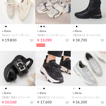
＋diana
＋diana
＋diana
【6cmヒールアップ】ビジュー付きリボンスニーカー （アイボリー人工スムース）
【軽量】ビッグリボン ヒールアップスポサン （ベージュ生地）
【撥水加工】オールウェザーショートブーツ （黒人工スムース）
￥19,800
￥13,090
￥18,700
30%OFF
＋diana
＋diana
＋diana
【軽量】厚底エコファーサンダル （黒人工スムース）
【撥水加工】リサイクルニットコンビスニーカー （黒生地）
オールウェザースニーカー （シルバー人工スムース）
￥10,560
￥17,600
￥16,500