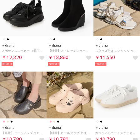
＋diana
＋diana
＋diana
スポサンスニーカー （黒生地）
【軽量】ストレッチショートブーツ 9cm （黒人工シルキー）
スタッズ付き エアクッションスポサン （アイボリー人工スムース）
￥12,320
￥13,860
￥11,550
30%OFF
30%OFF
30%OFF
＋diana
＋diana
＋diana
【軽量】ヒールアップ クロッグサンダル （黒その他）
【軽量】ヒールアップ クロッグサンダル （ピンクその他）
カジュアルコートスニーカー （白人工スムース）
￥10,780
￥10,780
￥10,780