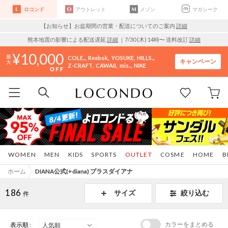
ロコンド
アウトレット
メゾン
マガシーク
【お知らせ】お盆期間の営業・配送についてのご案内
詳細
熊本地震の影響による配送遅延
詳細
｜7/30 (木) 14時〜 送料改訂
詳細
10,000
COLE..
Reebok
YOSUKE
HILLS..
キャンペーン
Z-CRAFT
CAWAII
mis..
NIKE
WOMEN
MEN
KIDS
SPORTS
OUTLET
COSME
HOME
B
ホーム
DIANA公式(+diana) プラスダイアナ
186
サイズ
絞り込む
件
カラーをまとめる
表示順 :