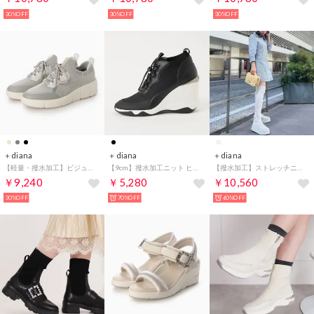
30%OFF
30%OFF
30%OFF
＋diana
＋diana
＋diana
【軽量・撥水加工】ビジュー付きニットスニーカー （グレー生地）
【9cm】撥水加工ニット ヒールアップスニーカー （黒生地）
【撥水加工】ストレッチニーハイブーツ （アイボリー生地）
￥9,240
￥5,280
￥10,560
30%OFF
70%OFF
60%OFF