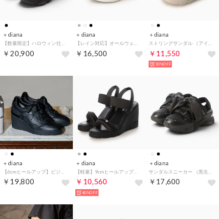
＋diana
＋diana
＋diana
【数量限定】ハロウィン仕様スニーカー （黒生地）
【レイン対応】オールウェザースニーカー （白人工スムース）
ストリングサンダル （アイボリー人工スムース）
￥20,900
￥16,500
￥11,550
30%OFF
＋diana
＋diana
＋diana
【6cmヒールアップ】ビジュー付きリボンスニーカー （黒人工スムース）
【軽量】9cmヒールアップサンダル （黒生地）
サンダルスニーカー （黒生地）
￥19,800
￥10,560
￥17,600
40%OFF