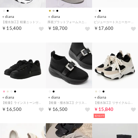
＋diana
＋diana
＋diana
【撥水加工】軽量ニットソックススニーカー （黒生地）
厚底プラットフォームスニーカー （シルバー箔人工皮革）
ビジューコートスニーカー （黒メッシュ）
￥15,400
￥18,700
￥17,600
＋diana
＋diana
＋diana
【軽量】ラインストーン付きリボンスニーカー （黒人工スムース）
【軽量・撥水加工】クリスタルバックル ニットソックススニーカー （黒生地）
【撥水加工】リサイクルニットコンビスニーカー （ベージュ人工スムース）
￥16,500
￥16,500
￥15,840
10%OFF