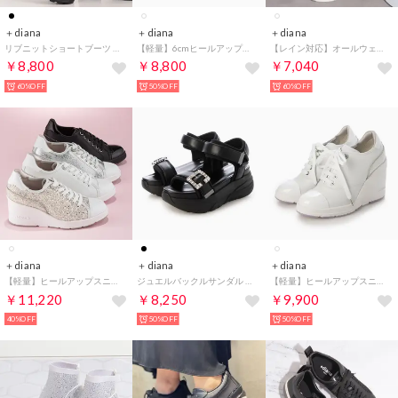
＋diana
＋diana
＋diana
リブニットショートブーツ （黒人工スムース）
【軽量】6cmヒールアップサンダル （アイボリー人工スムース）
【レイン対応】オールウェザーショートブーツ （白生地）
￥8,800
￥8,800
￥7,040
60%OFF
50%OFF
60%OFF
＋diana
＋diana
＋diana
【軽量】ヒールアップスニーカー （白人工スムース）
ジュエルバックルサンダル （黒人工スムース）
【軽量】ヒールアップスニーカー （白人工スムース）
￥11,220
￥8,250
￥9,900
40%OFF
50%OFF
50%OFF