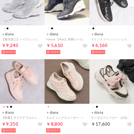
＋diana
＋diana
＋diana
【撥水加工】ハイウェッジショートブーツ （アイボリー生地）
+diana 【9cm】美脚ヒールアップスニーカー（黒人工スムース）
ラインストーンメッシュスニーカー （黒メッシュ）
￥9,240
￥5,610
￥6,160
60%OFF
70%OFF
60%OFF
＋diana
＋diana
＋diana
【軽量】サステナブルスニーカー （ピンク人工スムース）
キルティングスニーカー （ピンク人工スムース）
サンダルスニーカー （白生地）
￥9,350
￥8,800
￥17,600
50%OFF
50%OFF