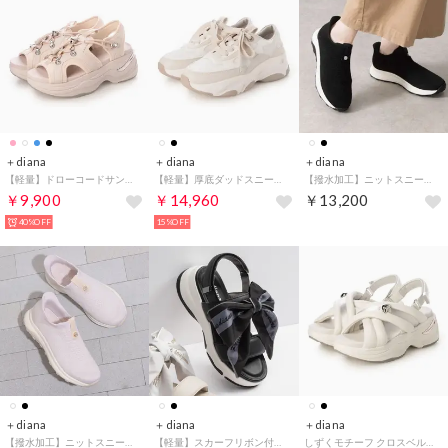
＋diana
＋diana
＋diana
【軽量】ドローコードサンダル （ピンク生地）
【軽量】厚底ダッドスニーカー （アイボリー人工スムース）
【撥水加工】ニットスニーカー （黒生地）
￥9,900
￥14,960
￥13,200
40%OFF
15%OFF
＋diana
＋diana
＋diana
【撥水加工】ニットスニーカー （アイボリー生地）
【軽量】スカーフリボン付き厚底サンダル （黒人工スムース）
しずくモチーフ クロスベルトサンダル （アイボリー人工スムース）