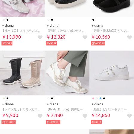
＋diana
＋diana
＋diana
【撥水加工】スリッポンスニーカー （アイボリー生地）
【軽量】パールリボン付きコートスニーカー （黒人工スムース）
【軽量・撥水加工】クリスタルバックル ニットソックススニーカー （黒生地）
￥13,090
￥12,320
￥10,560
30%OFF
30%OFF
40%OFF
＋diana
＋diana
＋diana
【レイン対応】ミモレ丈スノーブーツ （ベージュ生地）
【Bridal Edition】美脚ヒールアップスニーカー9cm （白光布）
【軽量】ビジュー付きコートスニーカー （白人工スムース）
￥9,900
￥7,480
￥14,850
50%OFF
60%OFF
10%OFF