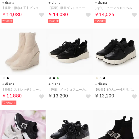
＋diana
＋diana
＋diana
【軽量・撥水加工】ビジュー付きニットコンビスニーカー （アイボリー生地）
【軽量】厚底ダッドスニーカー （黒人工スムース）
しずくモチーフ クロスベルトサンダル （黒人工スムース）
￥14,080
￥14,080
￥14,025
20%OFF
20%OFF
15%OFF
＋diana
＋diana
＋diana
【軽量】ストレッチショートブーツ 9cm （アイボリー人工シルキー）
【軽量】メッシュスニーカー （黒生地）
【軽量】ビジュー付きリボンスニーカー （黒人工スムース）
￥11,880
￥13,200
￥13,200
40%OFF