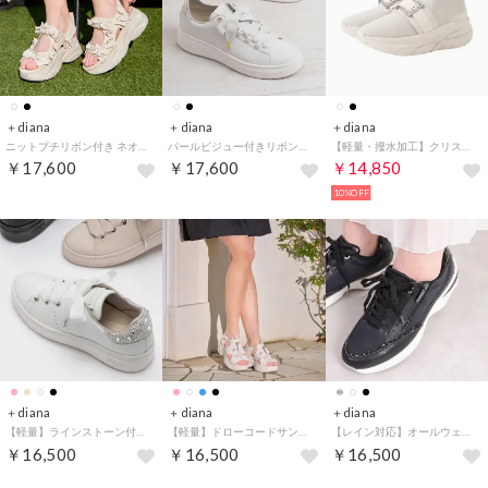
＋diana
＋diana
＋diana
ニットプチリボン付き ネオプレンスポサン （アイボリー生地）
パールビジュー付きリボンスニーカー （白人工スムース）
【軽量・撥水加工】クリスタルバックル ニットソックススニーカー （アイボリー生地）
￥17,600
￥17,600
￥14,850
10%OFF
＋diana
＋diana
＋diana
【軽量】ラインストーン付きリボンスニーカー （白人工スムース）
【軽量】ドローコードサンダル （アイボリー生地）
【レイン対応】オールウェザースニーカー （黒人工スムース）
￥16,500
￥16,500
￥16,500