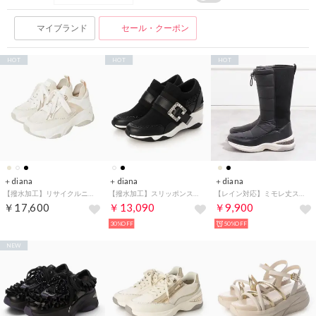
マイブランド
セール・クーポン
HOT
HOT
HOT
＋diana
＋diana
＋diana
【撥水加工】リサイクルニットコンビスニーカー （アイボリー生地）
【撥水加工】スリッポンスニーカー （黒生地）
【レイン対応】ミモレ丈スノーブーツ （黒生地）
￥17,600
￥13,090
￥9,900
30%OFF
50%OFF
NEW