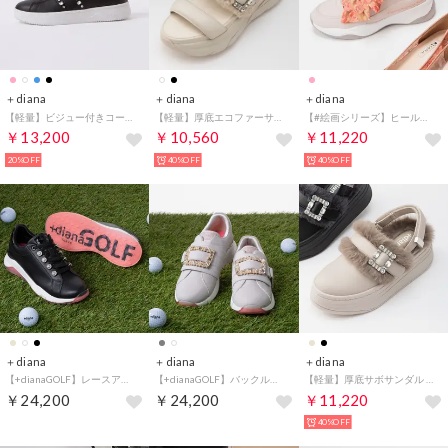
＋diana
＋diana
＋diana
【軽量】ビジュー付きコートスニーカー （黒人工スムース）
【軽量】厚底エコファーサンダル （アイボリー人工スムース）
【#絵画シリーズ】ヒールアップダッドスニーカー （ピンク人工スムース）
￥13,200
￥10,560
￥11,220
20%OFF
40%OFF
40%OFF
＋diana
＋diana
＋diana
【+dianaGOLF】レースアップゴルフシューズ （黒人工スムース）
【+dianaGOLF】バックル付きゴルフシューズ （グレー人工スムース）
【軽量】厚底サボサンダル （ダークベージュ人工スムース）
￥24,200
￥24,200
￥11,220
40%OFF