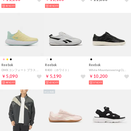
43%OFF
43%OFF
Reebok
Reebok
Reebok
DMX コンフォート プラス ステップ カウント ライト / DMX COMFORT + STEP COUNT LITE （イエローへイズ）
R400 （ホワイト）
White Mountaineering CLUB C 85 VINTAGE （BL）
￥5,090
￥5,190
￥10,200
48%OFF
63%OFF
57%OFF
雑誌掲載