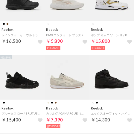
Reebok
Reebok
Reebok
レインウォーカー ウルトラ DMX ワイド 4E / RAINWALKER ULTRA DMX WIDE 4E （ブラック）
DMX コンフォート プラス 2.0 / DMX COMFORT + 2.0 （フットウェアホワイト）
ポンプ オムニ ゾーン Ⅱ / PUMP OMNI ZONE II （ホワイト）
￥16,500
￥5,890
￥15,800
58%OFF
34%OFF
雑誌掲載
Reebok
Reebok
Reebok
ブルータス ロー / BRUTUS LOW （ブラック）
カマルグ / CAMARGUE （アラバスター）
エックスオーフィット ハイ / EX-O-FIT HI （ブラック）
￥15,400
￥7,390
￥14,300
58%OFF