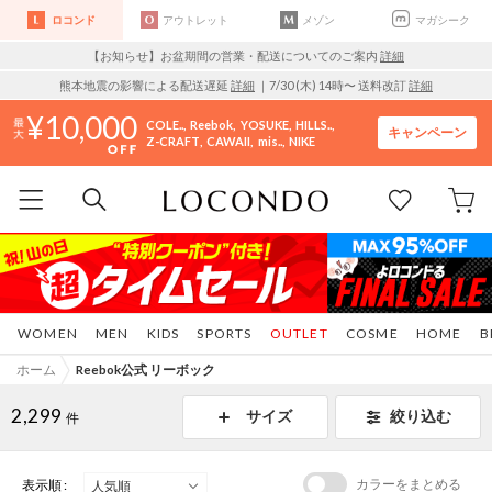
ロコンド
アウトレット
メゾン
マガシーク
【お知らせ】お盆期間の営業・配送についてのご案内
詳細
熊本地震の影響による配送遅延
詳細
｜7/30 (木) 14時〜 送料改訂
詳細
10,000
COLE..
Reebok
YOSUKE
HILLS..
キャンペーン
Z-CRAFT
CAWAII
mis..
NIKE
WOMEN
MEN
KIDS
SPORTS
OUTLET
COSME
HOME
B
ホーム
Reebok公式 リーボック
2,299
サイズ
絞り込む
件
カラーをまとめる
表示順 :