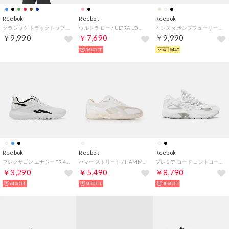
Reebok
Reebok
Reebok
クラシック トラックトップ / CL F FR TRACKTOP （ブラック）
ウルトラ ロー / ULTRA LO （パープルピンク）
インスタ ポンプフューリー サンダル / INSTAPUMP FURY SANDAL （ブラック/ホワイト）
￥9,990
￥7,690
￥9,990
36%OFF
¥440
Reebok
Reebok
Reebok
フレクサゴン エナジー TR 4 / FLEXAGON ENERGY TR 4 SA （フットウェアホワイト）
ハマー ストリート / HAMMER STREET （ホワイト）
プレミア ロード コントロール / PREMIER ROAD CONTROL （フットウェアホワイト）
￥3,290
￥5,490
￥8,790
64%OFF
58%OFF
38%OFF