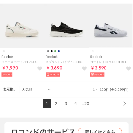
Reebok
Reebok
Reebok
フェーズ コート / PHASE COURT （チョーク/ブルー）
スプリント バイブ / REEBOK SPRINT VIBE SA （ブラック）
コートレトロ / COURT RETRO SA （ホワイト）
￥7,990
￥3,690
￥3,590
27%OFF
44%OFF
56%OFF
表示順 :
1 ～ 120件 (全2,299件)
1
2
3
4
...20