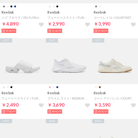
Reebok
Reebok
Reebok
ジグ フタウラ / ZIG FUTAURA SA （ネイビー）
フューリースライド / FURY SLIDE （ブラック）
コートレトロ / COURT RETRO SA （グレー）
￥4,890
￥2,990
￥3,990
55%OFF
72%OFF
51%OFF
HOT
HOT
HOT
Reebok
Reebok
Reebok
フューリースライド / FURY SLIDE （ホワイト）
プライム ライト / REEBOK PRIME LITE 2.0 SA （ホワイト）
コート アドバンス / COURT ADVANCE （チョーク）
￥2,490
￥3,690
￥3,590
77%OFF
44%OFF
63%OFF
NEW
NEW
NEW