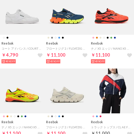
Reebok
Reebok
Reebok
コート アドバンス / COURT ADVANCE SA （ホワイト）
フロートジグ 2 / FLOATZIG 2 （ブルー）
ナノ X5 エッジ / NANO X5 EDGE （オレンジ）
￥4,790
￥11,100
￥11,100
45%OFF
43%OFF
43%OFF
Reebok
Reebok
Reebok
ナノ X5 エッジ / NANO X5 EDGE （ライム）
フロートジグ 2 / FLOATZIG 2 （アラバスター）
トラック トップス / CL AE FR TT （ベクターネイビー）
￥11,100
￥11,100
￥11,000