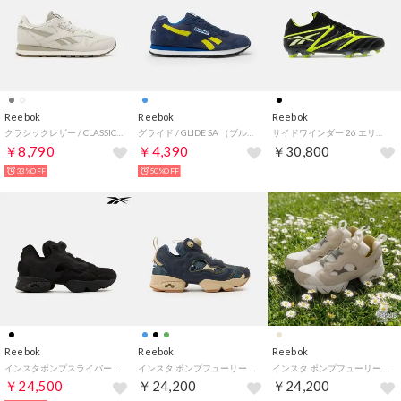
Reebok
Reebok
Reebok
クラシックレザー / CLASSIC LEATHER （グレー）
グライド / GLIDE SA （ブルー）
サイドワインダー 26 エリート FG / SIDEWINDER 26 ELITE FG （ブラック）
￥8,790
￥4,390
￥30,800
33%OFF
50%OFF
Reebok
Reebok
Reebok
インスタポンプスライバー / INSTAPUMP SLIVER （ブラック）
インスタ ポンプフューリー 94 / INSTAPUMP FURY 94 （ブルー）
インスタ ポンプフューリー 94 ビーグルスカウト / INSTAPUMP FURY 94 BEAGLE SCOUTS（ベージュ）
￥24,500
￥24,200
￥24,200