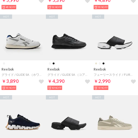
￥5,990
￥5,390
￥4,890
45%OFF
51%OFF
55%OFF
HOT
HOT
HOT
Reebok
Reebok
Reebok
グライド / GLIDE SA （ホワイト）
グライド / GLIDE SA （コアブラック）
フューリースライド / FURY SLIDE （ブラック/ホワイト）
￥3,890
￥4,390
￥2,990
55%OFF
50%OFF
72%OFF
HOT
HOT
HOT