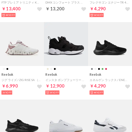
FTP プレミア トリニティ KFS / FTP PREMIER TRINITY KFS （ブラック）
DMX コンフォート プラス ウォーク ウルトラ / DMX COMFORT + WALK ULTRA （グレー/ホワイト）
フレクサゴン エナジー TR 4 / FLEXAGON ENERGY TR 4 SA （コアブラック）
￥13,400
￥13,200
￥4,290
44%OFF
54%OFF
Reebok
Reebok
Reebok
ジグ ライズ / ZIG RISE SA （フットウェアホワイト）
インスタ ポンプフューリー 95 / INSTAPUMP FURY 95 （コアブラック）
エネルゲン ラックス / ENERGEN LUX SA （ブラック/ブラック）
￥6,990
￥12,900
￥4,290
36%OFF
34%OFF
44%OFF