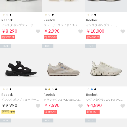
Reebok
Reebok
Reebok
インスタ ポンプフューリー サンダル ジップ / INSTAPUMP FURY SANDAL ZIP （フットウェアホワイト）
フューリースライド / FURY SLIDE （ムーンストーン）
インスタ ポンプフューリー 95 / INSTAPUMP FURY 95 （アラバスター）
￥8,290
￥2,990
￥10,000
52%OFF
72%OFF
49%OFF
HOT
HOT
HOT
Reebok
Reebok
Reebok
インスタ ポンプフューリー サンダル / INSTAPUMP FURY SANDAL （ブラック）
クラシック AZ / CLASSIC AZ （ホワイト/リュクスグレー）
ジグ フタウラ / ZIG FUTAURA SA （チョーク）
￥9,990
￥7,690
￥4,890
¥440
36%OFF
55%OFF
HOT
HOT
HOT