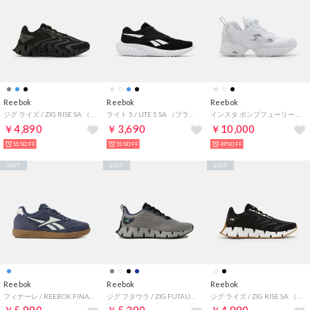
Reebok
Reebok
Reebok
ジグ ライズ / ZIG RISE SA （ブラック）
ライト 5 / LITE 5 SA （ブラック/ホワイト）
インスタ ポンプフューリー 95 / INSTAPUMP FURY 95 （フットウェアホワイト）
￥4,890
￥3,690
￥10,000
55%OFF
55%OFF
49%OFF
HOT
HOT
HOT
Reebok
Reebok
Reebok
フィナーレ / REEBOK FINALE SA （ブルー）
ジグ フタウラ / ZIG FUTAURA SA （グレー）
ジグ ライズ / ZIG RISE SA （ブラック）