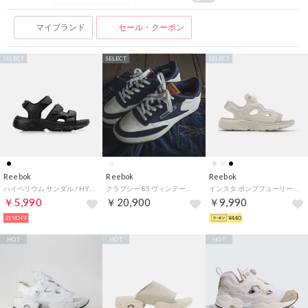
マイブランド
セール・クーポン
SELECT
SELECT
SELECT
Reebok
Reebok
Reebok
ハイペリウム サンダル / HYPERIUM SANDAL （ブラック）
クラブシー 85 ヴィンテージ TCB jeans / CLUB C 85 VINTAGE TCB jeans（ネイビー）
インスタ ポンプフューリー サンダル / INSTAPUMP FURY SANDAL （ムーンストーン）
￥5,990
￥20,900
￥9,990
21%OFF
¥440
HOT
HOT
HOT