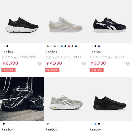
Reebok
Reebok
Reebok
ジグ二ション / ZIGNITION （ブラック）
クラシックナイロン / CLASSIC NYLON （フットウェアホワイト）
ロイヤル プライム ラン / ROYAL PRIME RUN SA （ネイビー）
￥6,990
￥4,990
￥3,790
54%OFF
54%OFF
46%OFF
Reebok
Reebok
Reebok