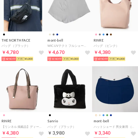
THE NORTH FACE
mont-bell
RINRE
バッグ （ブラック）
WIC.UVテクト フルシェード 男女兼用【返品不可商品】 （ライトグレー）
バッグ （ピンク）
￥4,780
￥4,670
￥4,380
42%OFF
¥1,000
11%OFF
¥1,000
63%OFF
¥1,000
RINRE
Sanrio
mont-bell
【リンネル 掲載品】ディーケリー D.KELLY バッグ （ブラック）
バッグ （ブラック）
ハットシェード 男女兼用 （ネイビー）
￥4,380
￥3,980
￥3,340