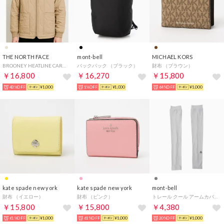
THE NORTH FACE
mont-bell
MICHAEL KORS
BROONEY HEATLINE CARDIGAN ブルーニー ヒートライン カーディガン キルティング ジャケット （ベージュ）
バックパック （ブラック）
財布 （ブラウン）
￥16,800
￥16,270
￥15,800
43%OFF
¥1,000
1%OFF
¥1,000
64%OFF
¥1,000
kate spade new york
kate spade new york
mont-bell
財布 （イエロー）
財布 （ピンク）
トレール クール アームカバー Women's 女性用 （ライトグレー）
￥15,800
￥15,800
￥4,380
61%OFF
¥1,000
61%OFF
¥1,000
20%OFF
¥1,000