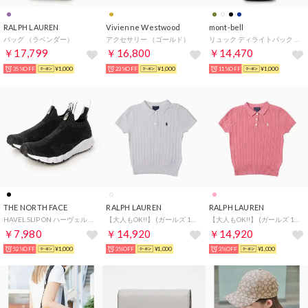
RALPH LAUREN
Vivienne Westwood
mont-bell
バッグ （ラベンダー）
アクセサリー （ゴールド）
リュック ディライトパック 20 男女兼用 （ネイビー）
￥17,799
￥16,800
￥14,470
35%OFF
¥1,000
23%OFF
¥1,000
11%OFF
¥1,000
THE NORTH FACE
RALPH LAUREN
RALPH LAUREN
HAVEL SLIP ON ハーヴェル スリッポン スニーカー 靴 シューズ （ブラック）
【大人もOK!!】 (ガールズ 140-160cm)ミニケーブル コットン ポロ セーター （ホワイト）
【大人もOK!!】 (ガールズ 140-160cm)ミニケーブル コットン ポロ セーター （ホワイト）
￥7,980
￥14,920
￥14,920
52%OFF
¥1,000
3%OFF
¥1,000
3%OFF
¥1,000