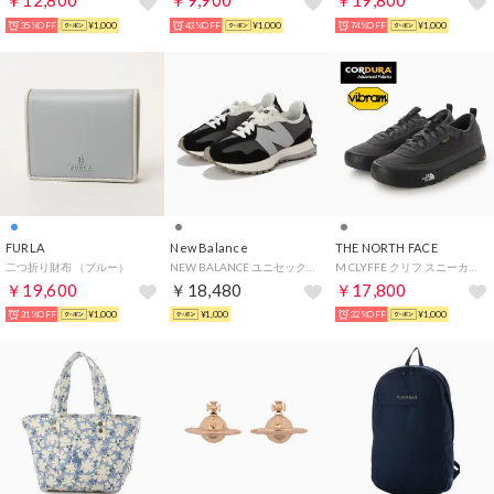
￥12,800
￥9,900
￥19,800
35%OFF
¥1,000
43%OFF
¥1,000
74%OFF
¥1,000
FURLA
New Balance
THE NORTH FACE
二つ折り財布 （ブルー）
NEW BALANCE ユニセックス スニーカー U327LNB （BLACK with CASTLEROCK）
M CLYFFE クリフ スニーカー靴 シューズ メンズ レディース ユニセックス コーデュラ （グレー）
￥19,600
￥18,480
￥17,800
31%OFF
¥1,000
¥1,000
32%OFF
¥1,000