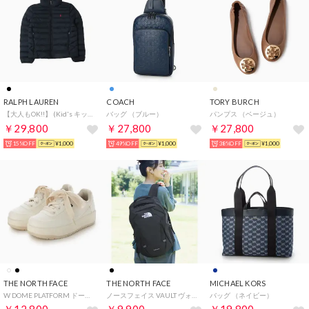
RALPH LAUREN
COACH
TORY BURCH
【大人もOK!!】 (Kid's キッズ) ダウンジャケット （ブラック）
バッグ （ブルー）
パンプス （ベージュ）
￥29,800
￥27,800
￥27,800
15%OFF
¥1,000
49%OFF
¥1,000
38%OFF
¥1,000
THE NORTH FACE
THE NORTH FACE
MICHAEL KORS
W DOME PLATFORM ドーム プラットフォーム 厚底 スニーカー 靴 シューズ レディース （ホワイト）
ノースフェイス VAULT ヴォルト リュック バックパック 27L A4可（ブラック）
バッグ （ネイビー）