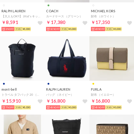
RALPH LAUREN
COACH
MICHAEL KORS
【大人もOK!!】 (Kid's キッズ) Tシャツ （ホワイト）
カードケース （グリーン）
財布 （ホワイト）
￥8,591
￥17,380
￥17,350
2%OFF
¥1,000
32%OFF
¥1,000
60%OFF
¥1,000
mont-bell
RALPH LAUREN
FURLA
トラベル タフパック 20 （ネイビー）
バッグ （ネイビー）
財布 （イエロー）
￥15,910
￥16,800
￥16,800
7%OFF
¥1,000
43%OFF
¥1,000
45%OFF
¥1,000