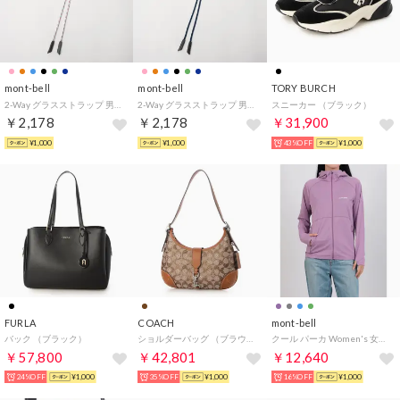
mont-bell
mont-bell
TORY BURCH
2-Way グラスストラップ 男女兼用 （他）
2-Way グラスストラップ 男女兼用 （ネイビー）
スニーカー （ブラック）
￥2,178
￥2,178
￥31,900
¥1,000
¥1,000
43%OFF
¥1,000
FURLA
COACH
mont-bell
バック （ブラック）
ショルダーバッグ （ブラウン）
クール パーカ Women's 女性用 （ラベンダー）
￥57,800
￥42,801
￥12,640
24%OFF
¥1,000
35%OFF
¥1,000
16%OFF
¥1,000