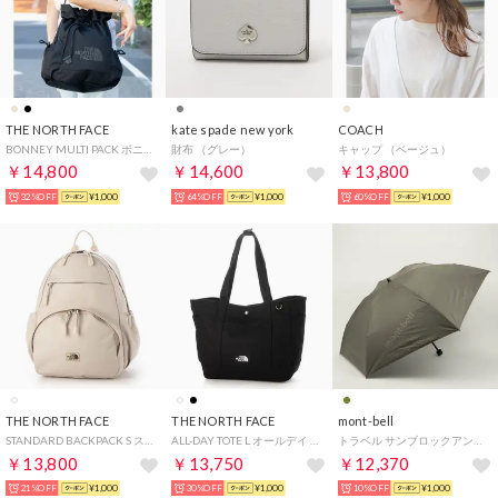
THE NORTH FACE
kate spade new york
COACH
BONNEY MULTI PACK ボニー パック バケット バッグ ショルダー バッグ リュック ハンドバッグ 4way WHITE LABEL ホワイトレーベル 韓国限定 （ブラック）
財布 （グレー）
キャップ （ベージュ）
￥14,800
￥14,600
￥13,800
32%OFF
¥1,000
64%OFF
¥1,000
60%OFF
¥1,000
THE NORTH FACE
THE NORTH FACE
mont-bell
STANDARD BACKPACK S スタンダード バックパック リュック バッグ （ホワイト）
ALL-DAY TOTE L オールデイ トート バッグ （ブラック）
トラベル サンブロックアンブレラ 55 （カーキ）
￥13,800
￥13,750
￥12,370
21%OFF
¥1,000
30%OFF
¥1,000
10%OFF
¥1,000