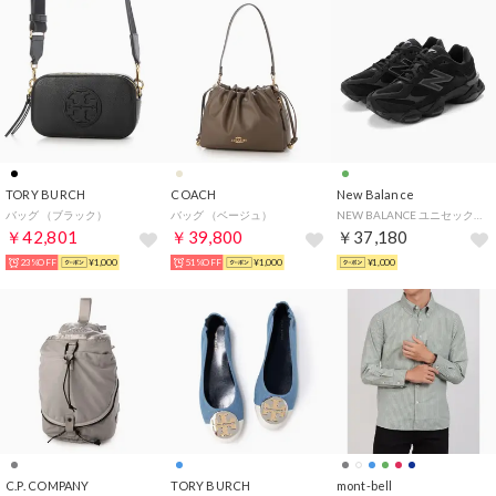
TORY BURCH
COACH
New Balance
バッグ （ブラック）
バッグ （ベージュ）
NEW BALANCE ユニセックス スニーカー U9060ZGE （DARK OLIVINE with Black）
￥42,801
￥39,800
￥37,180
23%OFF
¥1,000
51%OFF
¥1,000
¥1,000
C.P. COMPANY
TORY BURCH
mont-bell