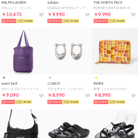
RALPH LAUREN
adidas
THE NORTH FACE
ポロシャツ （ピンク）
GAZELLE UP ガゼル アップ プラットフォーム スニーカー （ブラック）
BONNEY DUFFLE BAG ボニー ダッフルバッグ ショルダー バッグ 2WAY （グレー）
￥10,470
￥9,990
￥9,990
13%OFF
¥1,000
39%OFF
¥1,000
49%OFF
¥1,000
mont-bell
COACH
RINRE
ポケッタブル ライトトート S 男女兼用 （パープル）
アクセサリー （シルバー）
財布 （イエローマルチ）
￥9,090
￥8,990
￥8,990
6%OFF
¥1,000
54%OFF
¥1,000
16%OFF
¥1,000