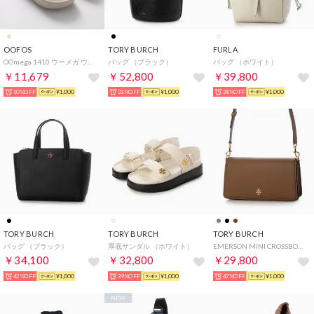
OOFOS
TORY BURCH
FURLA
OOmega 1410 ウーメガ ウーララ リカバリーサンダル （ベージュ）
バッグ （ブラック）
バッグ （ホワイト）
￥11,679
￥52,800
￥39,800
10%OFF
¥1,000
33%OFF
¥1,000
38%OFF
¥1,000
TORY BURCH
TORY BURCH
TORY BURCH
バッグ （ブラック）
厚底サンダル （ホワイト）
EMERSON MINI CROSSBODY エマーソン ミニ クロスボディ バッグ ショルダーバッグ （ブラウン）
￥34,100
￥32,800
￥29,800
42%OFF
¥1,000
39%OFF
¥1,000
47%OFF
¥1,000
NEW