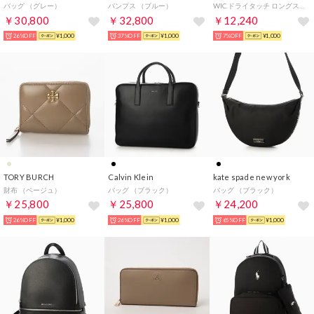
バッグ （グレー）
パンプス （ブルー）
WIC.ドライタッチ ロングスリーブシャツ Men's メンズ （ライトグリーン）
￥30,800
￥32,800
￥12,240
26%OFF
¥1,000
37%OFF
¥1,000
7%OFF
¥1,000
TORY BURCH
Calvin Klein
kate spade new york
財布 （ベージュ）
バッグ （ブラック）
バッグ （ブラック）
￥25,800
￥25,800
￥24,200
26%OFF
¥1,000
26%OFF
¥1,000
65%OFF
¥1,000