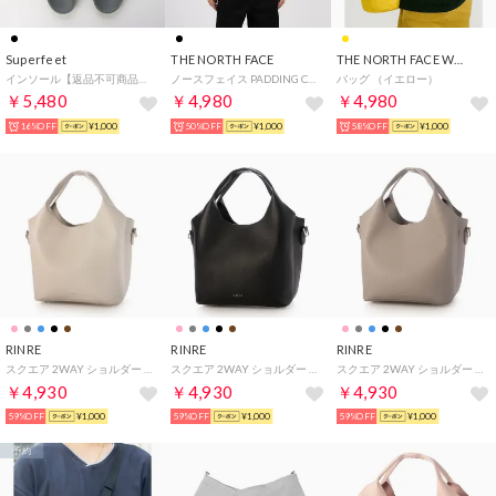
Superfeet
THE NORTH FACE
THE NORTH FACE WHITE LABEL
インソール【返品不可商品】 （ブラック） （他）
ノースフェイス PADDING CROSS BAG MINI ショルダー バッグ （ブラック）
バッグ （イエロー）
￥5,480
￥4,980
￥4,980
16%OFF
¥1,000
50%OFF
¥1,000
58%OFF
¥1,000
RINRE
RINRE
RINRE
スクエア 2WAY ショルダー バッグ （グレー）
スクエア 2WAY ショルダー バッグ （ブラック）
スクエア 2WAY ショルダー バッグ （グレー）
￥4,930
￥4,930
￥4,930
59%OFF
¥1,000
59%OFF
¥1,000
59%OFF
¥1,000
予約