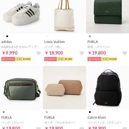
adidas
Louis Vuitton
FURLA
GAZELLE UP ガゼル アップ プラットフォーム スニーカー （ホワイト）
バッグ （他）
財布 （グリーン）
￥9,990
￥18,900
￥19,800
39%OFF
¥1,000
4%OFF
¥1,000
23%OFF
¥1,000
FURLA
FURLA
Calvin Klein
バッグ （グレー）
ポーチ （マルチカラー）
バックパック （ブラック）
￥19,800
￥19,800
￥18,900