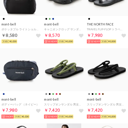
mont-bell
mont-bell
THE NORTH FACE
ポケッタブル ライトショルダー S （ブラック）
キャニオンクロッグ サンダル 男女兼用 （ブラック）
TRAVEL FLIP-FLOP トラベル フリップ フロップ サンダル 靴 （ブラック）
￥8,580
￥8,570
￥7,980
¥1,000
11%OFF
¥1,000
32%OFF
¥1,000
mont-bell
mont-bell
mont-bell
ボディーバッグ （ネイビー）
スリップオンサンダル 男女兼用 （ダークグリーン）
スリップオンサンダル 男女兼用 （ブラック）
￥7,980
￥7,420
￥7,420
5%OFF
¥1,000
13%OFF
¥1,000
13%OFF
¥1,000