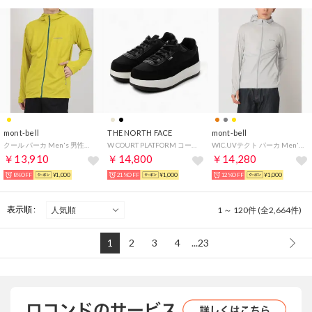
mont-bell
THE NORTH FACE
mont-bell
クール パーカ Men's 男性用 （イエロー）
W COURT PLATFORM コート プラットフォーム 厚底 スニーカー靴 シューズ レディース （ブラック）
WIC.UVテクト パーカ Men's 男性用 （ライトグレー）
￥13,910
￥14,800
￥14,280
8%OFF
¥1,000
21%OFF
¥1,000
12%OFF
¥1,000
表示順 :
1 ～ 120件 (全2,664件)
1
2
3
4
...23