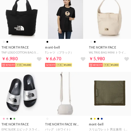
THE NORTH FACE
mont-bell
THE NORTH FACE
TNF LOGO COTTON BAG S （ブラック）
Tシャツ （ブラック）
WL TRIG BAG MINI トライアングル バッグ ミニ トートバッグ （ホワイト）
￥6,980
￥6,670
￥5,980
30%OFF
¥1,000
16%OFF
¥1,000
40%OFF
¥1,000
THE NORTH FACE
THE NORTH FACE WHITE LABEL
mont-bell
EPIC SLIDE エピック スライド スポーツ シャワー サンダル （シルバー）
バッグ （ホワイト）
スリムワレット 男女兼用 （カーキ）