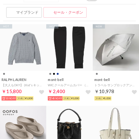
マイブランド
セール・クーポン
HOT
HOT
NEW
RALPH LAUREN
mont-bell
mont-bell
【大人もOK!!】 (Kid's キッズ) セーター （グレー）
WIC.クールアームカバー （ブラック）
トラベル サンブロックアンブレラ 50 男女兼用 （ライトグレー）
￥15,800
￥2,400
￥10,978
15%OFF
¥1,000
45%OFF
¥1,000
¥1,000