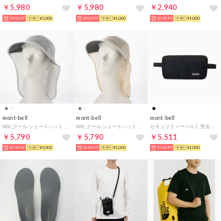
￥5,980
￥5,980
￥2,940
39%OFF
¥1,000
60%OFF
¥1,000
32%OFF
¥1,000
mont-bell
mont-bell
mont-bell
WIC.クール シェードハット 男女兼用 （ライトグレー）
WIC.クール シェードハット 男女兼用 （アイボリー）
セキュリティーベルト 男女兼用 （ブラック）
￥5,790
￥5,790
￥5,511
22%OFF
¥1,000
22%OFF
¥1,000
13%OFF
¥1,000