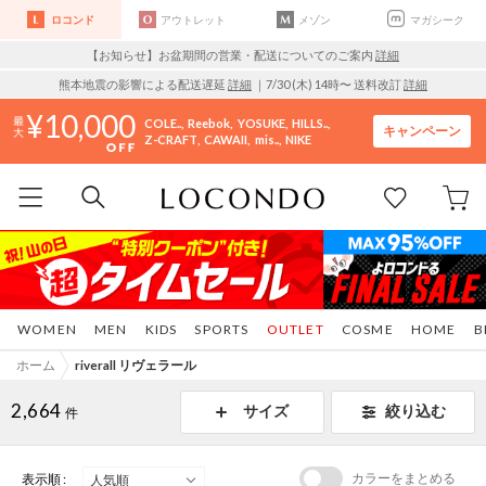
ロコンド
アウトレット
メゾン
マガシーク
【お知らせ】お盆期間の営業・配送についてのご案内
詳細
熊本地震の影響による配送遅延
詳細
｜7/30 (木) 14時〜 送料改訂
詳細
10,000
COLE..
Reebok
YOSUKE
HILLS..
キャンペーン
Z-CRAFT
CAWAII
mis..
NIKE
WOMEN
MEN
KIDS
SPORTS
OUTLET
COSME
HOME
B
ホーム
riverall リヴェラール
2,664
サイズ
絞り込む
件
カラーをまとめる
表示順 :