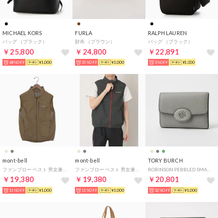
MICHAEL KORS
FURLA
RALPH LAUREN
バッグ （ブラック）
財布 （ブラウン）
バッグ （ブラック）
￥25,800
￥24,800
￥22,891
68%OFF
¥1,000
35%OFF
¥1,000
3%OFF
¥1,000
mont-bell
mont-bell
TORY BURCH
ファンブロー ベスト 男女兼用 （タン）
ファンブロー ベスト 男女兼用 （ダークグレー）
ROBINSON PEBBLED SMALL WALLET ロビンソン ペブルド スモール ウォレット 三つ折り財布 （グレー）
￥19,380
￥19,380
￥20,801
11%OFF
¥1,000
11%OFF
¥1,000
32%OFF
¥1,000