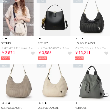
NEW
NEW
NEW
SETUP7
SETUP7
U.S. POLO ASSN.
ドローコード付きミニショルダーバッグ SCCCH （ホワイト）
チャーム付き2WAYショルダーバッグ クロスボディバッグ SCCCH （ブラック）
プリーツビッグショルダーバッグ USPA2683 （ブラック）
￥2,871
￥3,586
￥13,211
34%OFF
34%OFF
49%OFF
NEW
NEW
NEW
U.S. POLO ASSN.
U.S. POLO ASSN.
ALTROSE