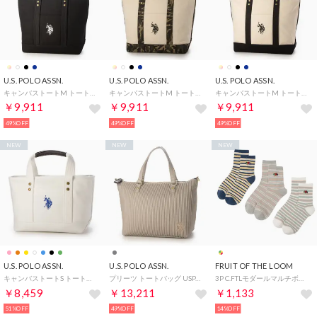
U.S. POLO ASSN.
U.S. POLO ASSN.
U.S. POLO ASSN.
キャンバストートM トートバッグ USPA2651 （ブラック）
キャンバストートM トートバッグ USPA2651 （カモフラージュ）
キャンバストートM トートバッグ USPA2651 （ホワイト×ブラック）
￥9,911
￥9,911
￥9,911
49%OFF
49%OFF
49%OFF
NEW
NEW
NEW
U.S. POLO ASSN.
U.S. POLO ASSN.
FRUIT OF THE LOOM
キャンバストートS トートバッグ USPA1862 （ホワイト系その他2）
プリーツ トートバッグ USPA-2662 （グレー）
3P C.FTLモダールマルチボーダー刺繍 80465200 （マルチ）
￥8,459
￥13,211
￥1,133
51%OFF
49%OFF
14%OFF