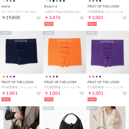
metoi
Beau're
FRUIT OF THE LOOM
エンブロイダリーボレロセットドレス オケージョン お呼ばれ 綺麗目 フォーマル （ブラウン）
≪別注≫Heart Colored Leather Cord 携帯ストラップ （ブラウン系その他2）
FTL成型無地（メッシュ）80607300 （レッド）
￥19,800
￥3,476
￥1,001
9%OFF
9%OFF
NEW
NEW
NEW
FRUIT OF THE LOOM
FRUIT OF THE LOOM
FRUIT OF THE LOOM
FTL成型無地（メッシュ）80607300 （ネイビー）
FTL成型無地（メッシュ）80607300 （オレンジ）
FTL成型無地（メッシュ）80607300 （パープル）
￥1,001
￥1,001
￥1,001
9%OFF
9%OFF
9%OFF
NEW
NEW
NEW