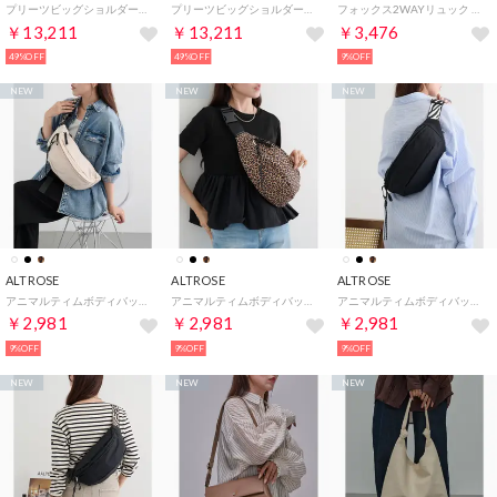
プリーツビッグショルダーバッグ USPA2683 （グレー）
プリーツビッグショルダーバッグ USPA2683 （ホワイト）
フォックス2WAYリュック 810078 （グレー）
￥13,211
￥13,211
￥3,476
49%OFF
49%OFF
9%OFF
NEW
NEW
NEW
ALTROSE
ALTROSE
ALTROSE
アニマルティムボディバッグ 333227 （アイボリー）
アニマルティムボディバッグ 333227 （レオパード）
アニマルティムボディバッグ 333227 （ブラック系その他2）
￥2,981
￥2,981
￥2,981
9%OFF
9%OFF
9%OFF
NEW
NEW
NEW