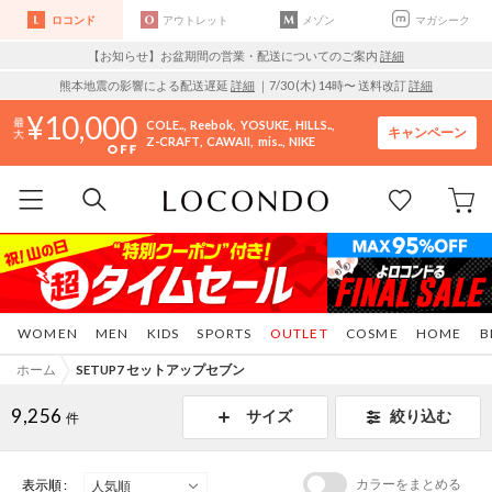
ロコンド
アウトレット
メゾン
マガシーク
【お知らせ】お盆期間の営業・配送についてのご案内
詳細
熊本地震の影響による配送遅延
詳細
｜7/30 (木) 14時〜 送料改訂
詳細
10,000
COLE..
Reebok
YOSUKE
HILLS..
キャンペーン
Z-CRAFT
CAWAII
mis..
NIKE
WOMEN
MEN
KIDS
SPORTS
OUTLET
COSME
HOME
B
ホーム
SETUP7 セットアップセブン
9,256
サイズ
絞り込む
件
カラーをまとめる
表示順 :