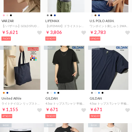
VARZAR
LIFEMAX
U.S. POLO ASSN.
【/ バザール】GOLD STUD OVER FIT BALL CAP キャップ 帽子 （ブラック）
【LIFEMAX】ドライストレッチトラックジャケット（ポリジン加工）MS2133 （グレー）
ワンポイント刺しゅう 2WAYカラーニットトップス （ホワイト）
￥5,621
￥3,806
￥2,783
7%OFF
53%OFF
59%OFF
HOT
HOT
HOT
United Athle
GILDAN
GILDAN
ライトナイロン リップストップトートバッグ （ネイビー）
4.5oz トップス Tシャツ 半袖 コットン100% 無地 クルーネック ユニセックス 五分袖 カットソー GL63000 （ブラック）
4.5oz トップス Tシャツ 半袖 コットン100% 無地 クルーネック ユニセックス 五分袖 カットソー GL63000 （ネイビー）
￥1,155
￥671
￥671
47%OFF
74%OFF
74%OFF
NEW
NEW
NEW