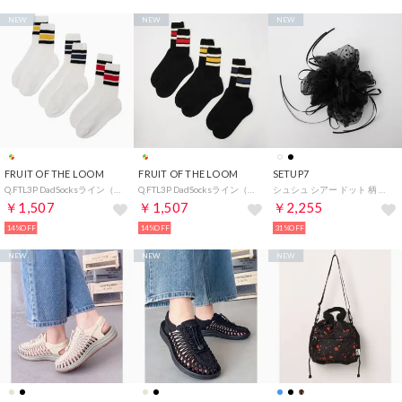
NEW
NEW
NEW
FRUIT OF THE LOOM
FRUIT OF THE LOOM
SETUP7
Q.FTL3P DadSocksライン（white) 81282100.91009700 （マルチ）
Q.FTL3P DadSocksライン（black) 81282200.81009800 （マルチ）
シュシュ シアー ドット 柄 ナロー リボン モノトーン カラー OSWY （ブラック）
￥1,507
￥1,507
￥2,255
14%OFF
14%OFF
31%OFF
NEW
NEW
NEW