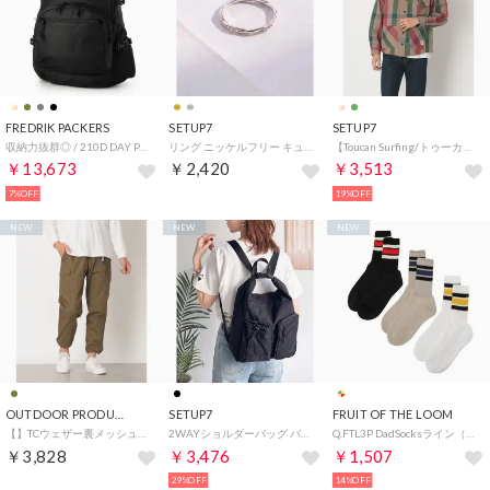
FREDRIK PACKERS
SETUP7
SETUP7
収納力抜群◎ / 210D DAY PACK TIPI リュック バックパック マザーズバッグ 軽量 （ブラック系7）
リング ニッケルフリー キュービックジルコニア ミル ツイスト OSWY （シルバー）
【Toucan Surfing/トゥーカンサーフィン】ヘビーネル裏起毛カーディガン 051490 （ベージュ系その他2）
￥13,673
￥2,420
￥3,513
7%OFF
19%OFF
NEW
NEW
NEW
OUTDOOR PRODUCTS
SETUP7
FRUIT OF THE LOOM
【】TCウェザー裏メッシュクライミングカーゴパンツ 084930 （オリーブ）
2WAYショルダーバッグ バックパック SCCH （ブラック）
Q.FTL3P DadSocksライン（Mix) 81282300,81009300 （マルチ）
￥3,828
￥3,476
￥1,507
29%OFF
14%OFF