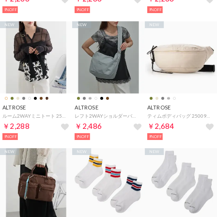
9%OFF
9%OFF
9%OFF
NEW
NEW
NEW
ALTROSE
ALTROSE
ALTROSE
ルーム2WAYミニトート 250043 （その他1）
レフト2WAYショルダーバッグ 332902 （グレー）
ティムボディバッグ 250090 （アイボリー）
￥2,288
￥2,486
￥2,684
9%OFF
9%OFF
9%OFF
NEW
NEW
NEW