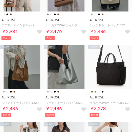
ALTROSE
ALTROSE
ALTROSE
アニマルティムボディバッグ 333227 （ブラック系その他3）
ルーカス2WAYショルダーバッグ 970388 （キャメル）
ルッチⅡトートバッグ 332647 （アイボリー）
￥2,981
￥3,476
￥2,486
9%OFF
9%OFF
9%OFF
NEW
NEW
NEW
ALTROSE
ALTROSE
ALTROSE
ルッチⅡトートバッグ 332647 （ブラウン）
ルッチⅡトートバッグ 332647 （シルバー）
オリバー2WAYトート 250107 （ブラック）
￥2,486
￥2,486
￥3,278
9%OFF
9%OFF
9%OFF
NEW
NEW
NEW