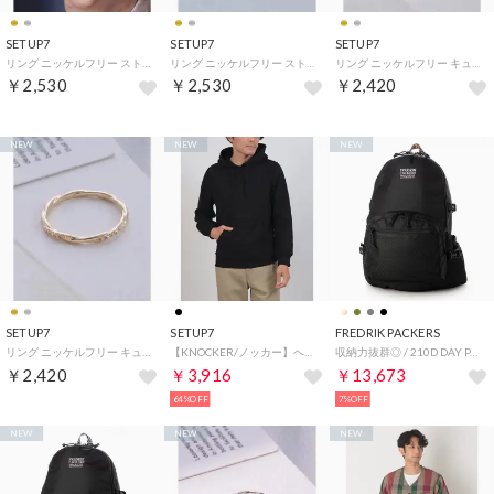
SETUP7
SETUP7
SETUP7
リング ニッケルフリー ストーン エタニティ OSWY （シルバー）
リング ニッケルフリー ストーン エタニティ OSWY （ピンクゴールド）
リング ニッケルフリー キュービックジルコニア ミル ツイスト OSWY （ピンクゴールド）
￥2,530
￥2,530
￥2,420
NEW
NEW
NEW
SETUP7
SETUP7
FREDRIK PACKERS
リング ニッケルフリー キュービックジルコニア ミル ツイスト OSWY （ゴールド）
【KNOCKER/ノッカー】ヘビーウェイト フリース プルオーバーパーカー フーディー 裏起毛 オーバーサイズ HD1000 UNTR （ブラック）
収納力抜群◎ / 210D DAY PACK TIPI リュック バックパック マザーズバッグ 軽量 （ブラック系6）
￥2,420
￥3,916
￥13,673
64%OFF
7%OFF
NEW
NEW
NEW