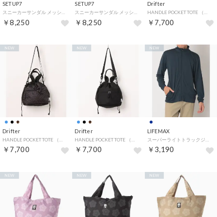
SETUP7
SETUP7
Drifter
スニーカーサンダル メッシュ スニサン スポサン シューズ SPD （ベージュ）
スニーカーサンダル メッシュ スニサン スポサン シューズ SPD （ブラック）
HANDLE POCKET TOTE （ブルー）
￥8,250
￥8,250
￥7,700
NEW
NEW
NEW
Drifter
Drifter
LIFEMAX
HANDLE POCKET TOTE （レオパード）
HANDLE POCKET TOTE （ブラック）
スーパーライトトラックジャケットジャージ(ポリジン加工) UV/紫外線カット 吸水・速乾 MJ0078 （ネイビー）
￥7,700
￥7,700
￥3,190
NEW
NEW
NEW