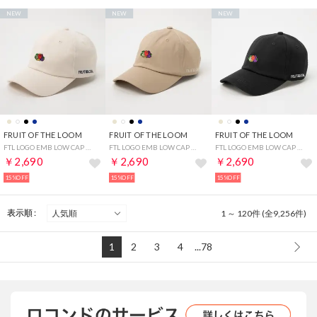
NEW
NEW
NEW
FRUIT OF THE LOOM
FRUIT OF THE LOOM
FRUIT OF THE LOOM
FTL LOGO EMB LOW CAP （ホワイト）
FTL LOGO EMB LOW CAP （ベージュ）
FTL LOGO EMB LOW CAP （ブラック）
￥2,690
￥2,690
￥2,690
15%OFF
15%OFF
15%OFF
表示順 :
1 ～ 120件 (全9,256件)
1
2
3
4
...78