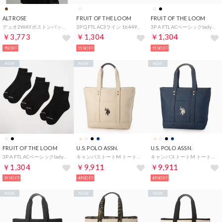
ALTROSE
FRUIT OF THE LOOM
FRUIT OF THE LOOM
デュオ2WAYボストンバッグ 333421 （ブラウン）
3P Q FTL AC3ライン 16449700 （マルチ）
3P A FTL ACベーシックlady's 16449400 （ホワイト）
￥3,773
￥1,304
￥1,304
9%OFF
15%OFF
15%OFF
NEW
NEW
NEW
FRUIT OF THE LOOM
U.S. POLO ASSN.
U.S. POLO ASSN.
3P A FTL ACベーシックlady's 16449400 （ブラック）
キャンバストートM トートバッグ USPA2651 （オフホワイト）
キャンバストートM トートバッグ USPA2651 （ネイビー）
￥1,304
￥9,911
￥9,911
15%OFF
49%OFF
49%OFF
NEW
NEW
NEW