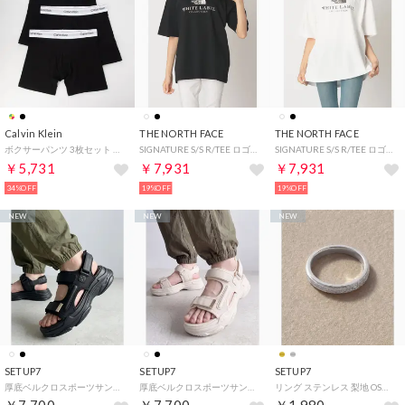
Calvin Klein
THE NORTH FACE
THE NORTH FACE
ボクサーパンツ 3枚セット NB4003【返品不可商品】 （ブラック系その他2）
SIGNATURE S/S R/TEE ロゴTシャツ （ブラック）
SIGNATURE S/S R/TEE ロゴTシャツ （ホワイト）
￥5,731
￥7,931
￥7,931
34%OFF
19%OFF
19%OFF
NEW
NEW
NEW
SETUP7
SETUP7
SETUP7
厚底ベルクロスポーツサンダル SPD （ブラック）
厚底ベルクロスポーツサンダル SPD （アイボリー）
リング ステンレス 梨地 OSWY （シルバー）