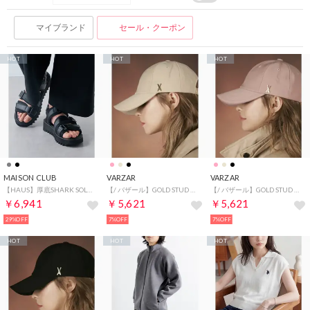
マイブランド
セール・クーポン
HOT
HOT
HOT
MAISON CLUB
VARZAR
VARZAR
【HAUS】厚底SHARK SOLE STRAP SANDALS シャークソールストラップサンダル （ブラック）
【/ バザール】GOLD STUD OVER FIT BALL CAP キャップ 帽子 （ベージュ）
【/ バザール】GOLD STUD OVER FIT BALL CAP キャップ 帽子 （ピンク）
￥6,941
￥5,621
￥5,621
29%OFF
7%OFF
7%OFF
HOT
HOT
HOT