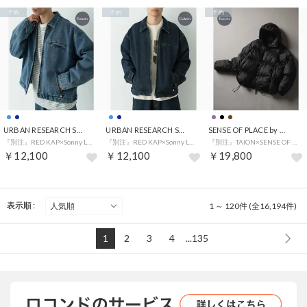
予約
予約
予約
URBAN RESEARCH Sonny Label
URBAN RESEARCH Sonny Label
SENSE OF PLACE by URBAN RESEARCH
『別注』RED KAP×Sonny Label デニムジップブルゾン （インディゴブルー）
『別注』RED KAP×Sonny Label デニムジップブルゾン （ワンウォッシュ）
『別注』TAION×SENSE OF PLACE ダウンフーディジャケット （ブラック）
￥12,100
￥12,100
￥19,800
表示順 :
1 ～ 120件 (全16,194件)
1
2
3
4
...135