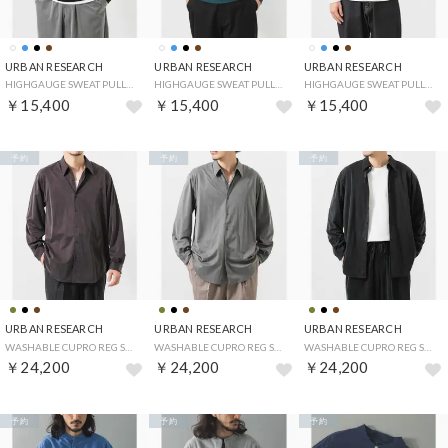
URBAN RESEARCH
URBAN RESEARCH
URBAN RESEARCH
HIGHGAUGE SWEAT PULLOVER （ブラック）
HIGHGAUGE SWEAT PULLOVER （ブルー）
HIGHGAUGE SWEAT PULLOVER （アイボリー）
￥15,400
￥15,400
￥15,400
予約
予約
予約
URBAN RESEARCH
URBAN RESEARCH
URBAN RESEARCH
WASHABLE CUPRO REG SHIRTS （ブラウン）
WASHABLE CUPRO REG SHIRTS （カーキ）
WASHABLE CUPRO REG SHIRTS （ブラック）
￥24,200
￥24,200
￥24,200
予約
予約
予約