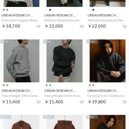
URBAN RESEARCH DOORS
URBAN RESEARCH DOORS
URBAN RESEARCH DOORS
Extra Cotton Regular Shirts （ライトグレー）
Moleskin DoubleKnee Pants （ホワイト）
Moleskin DoubleKnee Pants （ネイビー）
￥18,700
￥22,000
￥22,000
予約
予約
予約
URBAN RESEARCH DOORS
URBAN RESEARCH DOORS
URBAN RESEARCH DOORS
Heavy Weight Cotton Sweat （グレー）
Heavy Weight Cotton Sweat （グリーン）
CottonCashmere ZipBlouson （チャコールグレー）
￥15,400
￥15,400
￥19,800
予約
予約
予約