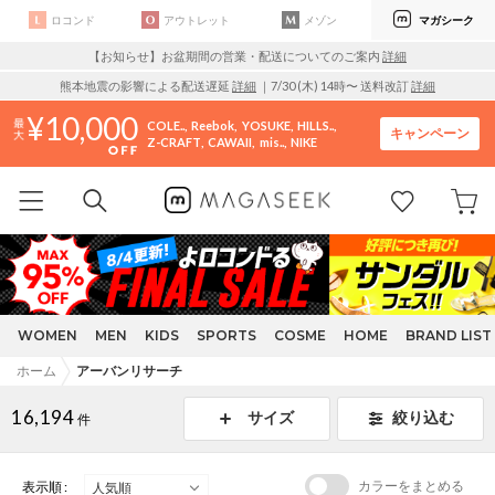
ロコンド
アウトレット
メゾン
マガシーク
【お知らせ】お盆期間の営業・配送についてのご案内
詳細
熊本地震の影響による配送遅延
詳細
｜7/30 (木) 14時〜 送料改訂
詳細
10,000
COLE..
Reebok
YOSUKE
HILLS..
キャンペーン
Z-CRAFT
CAWAII
mis..
NIKE
WOMEN
MEN
KIDS
SPORTS
COSME
HOME
BRAND LIST
ホーム
アーバンリサーチ
16,194
サイズ
絞り込む
件
カラーをまとめる
表示順 :