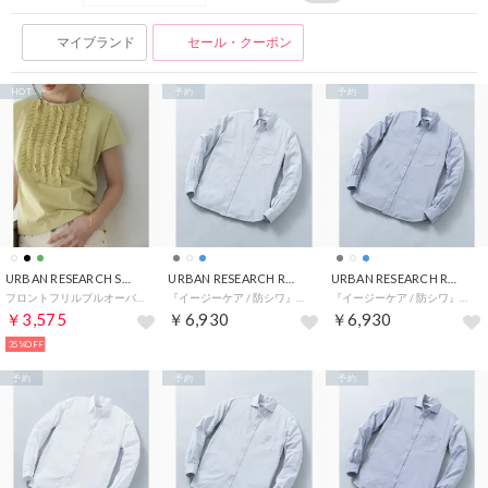
マイブランド
セール・クーポン
HOT
予約
予約
URBAN RESEARCH Sonny Label
URBAN RESEARCH ROSSO
URBAN RESEARCH ROSSO
フロントフリルプルオーバー （グリーン系その他）
『イージーケア / 防シワ』ハイパフォーマンス スーパーストレッチBDシャツ （グレー）
『イージーケア / 防シワ』ハイパフォーマンス スーパーストレッチBDシャツ （ブルー）
￥3,575
￥6,930
￥6,930
35%OFF
予約
予約
予約