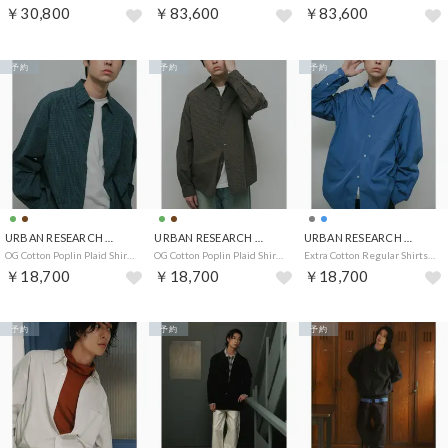
￥30,800
￥83,600
￥83,600
予約
予約
予約
URBAN RESEARCH DOORS
URBAN RESEARCH DOORS
URBAN RESEARCH DOORS
OG Cotton Poplin Plaid Shirts （グリーン）
OG Cotton Poplin Plaid Shirts （ブラウン）
Extra Cotton Regular Shirts （ブルー）
￥18,700
￥18,700
￥18,700
予約
予約
予約