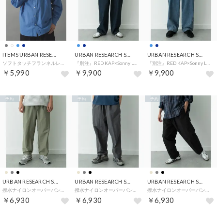
ITEMS URBAN RESEARCH
URBAN RESEARCH Sonny Label
URBAN RESEARCH Sonny Label
ソフトタッチフランネルレギュラーカラーシャツ （ブルー）
『別注』RED KAP×Sonny Label ペインターデニムパンツ （ワンウォッシュ）
『別注』RED KAP×Sonny Label ペインターデニムパンツ （インディゴブルー）
￥5,990
￥9,900
￥9,900
予約
予約
予約
URBAN RESEARCH Sonny Label
URBAN RESEARCH Sonny Label
URBAN RESEARCH Sonny Label
撥水ナイロンオーバーパンツ （ベージュ系その他）
撥水ナイロンオーバーパンツ （チャコールグレー）
撥水ナイロンオーバーパンツ （ブラック）
￥6,930
￥6,930
￥6,930