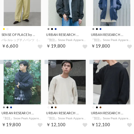
SENSE OF PLACE by URBAN RESEARCH
URBAN RESEARCH DOORS
URBAN RESEARCH DOORS
バレルレッグチノパンツ （イエロー）
『別注』Snow Peak Apparel×DOORS NYLON TUSSAH PARKA （チャコールグレー）
『別注』Snow Peak Apparel×DOORS NYLON TUSSAH PARKA （ネイビー）
￥6,600
￥19,800
￥19,800
予約
予約
予約
URBAN RESEARCH DOORS
URBAN RESEARCH DOORS
URBAN RESEARCH DOORS
『別注』Snow Peak Apparel×DOORS NYLON TUSSAH PARKA （ブラック）
『別注』Snow Peak Apparel×DOORS HEAVYWEIGHT WAFFLE PULLOVER （アイボリー）
『別注』Snow Peak Apparel×DOORS HEAVYWEIGHT WAFFLE PULLOVER （ブラック）
￥19,800
￥12,100
￥12,100