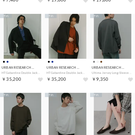
予約
予約
予約
URBAN RESEARCH DOORS
URBAN RESEARCH DOORS
URBAN RESEARCH DOORS
HT Gabardine Double Jacket （ネイビー）
HT Gabardine Double Jacket （ブラック）
Ultima Jersey Long-Sleeve T-Shirts （チャコールグレー）
￥35,200
￥35,200
￥9,350
予約
予約
予約