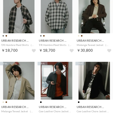
URBAN RESEARCH DOORS
URBAN RESEARCH DOORS
URBAN RESEARCH DOORS
T/R Hombre Plaid Shirts （ブラウン）
T/R Hombre Plaid Shirts （グレー）
Melange Tweed Jacket （ブラウン）
￥18,700
￥18,700
￥30,800
予約
予約
予約
URBAN RESEARCH DOORS
URBAN RESEARCH DOORS
URBAN RESEARCH DOORS
Melange Tweed Jacket （ベージュ）
Cow Leather Chore Jacket （ブラック）
Cow Leather Chore Jacket （ブラック系その他）