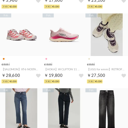
￥3,960
￥17,600
￥23,100
¥2,000
¥3,000
¥3,000
予約
予約
予約
emmi
emmi
emmi
【SALOMON】XT-6 NOSTALGIA （ORG）
【HOKA】W CLIFTON 11 （LPNK）
【UGG for emmi】RETROFI LOW BALLET （BEG）
￥28,600
￥19,800
￥27,500
¥3,000
¥3,000
¥3,000
予約
予約
予約