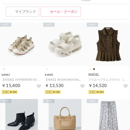
マイブランド
セール・クーポン
HOT
HOT
NEW
emmi
emmi
SNIDEL
【KEEN】HYPERPORT H2 （BEG）
【NIKE】W AIR MAX HALO （OWHT）
フリルペプラムブラウス （BRW）
￥15,400
￥13,530
￥14,520
¥3,000
¥3,000
¥3,000
予約
予約
NEW