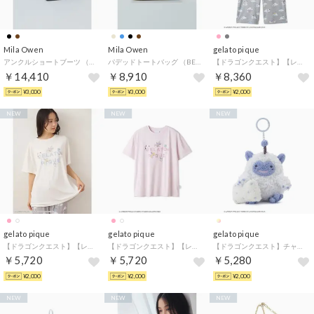
Mila Owen
Mila Owen
gelato pique
アンクルショートブーツ （BLK）
パデッドトートバッグ （BEG）
【ドラゴンクエスト】【レディース】総柄ロングパンツ （GRY）
￥14,410
￥8,910
￥8,360
¥3,000
¥3,000
¥2,000
NEW
NEW
NEW
gelato pique
gelato pique
gelato pique
【ドラゴンクエスト】【レディース】ワンポイントTシャツ （OWHT）
【ドラゴンクエスト】【レディース】ワンポイントTシャツ （PNK）
【ドラゴンクエスト】チャーム （B）
￥5,720
￥5,720
￥5,280
¥2,000
¥2,000
¥2,000
NEW
NEW
NEW