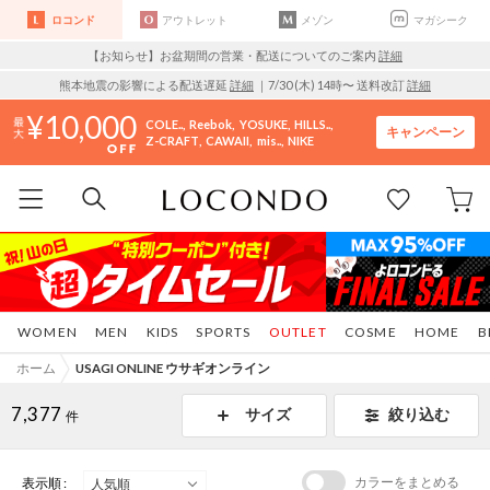
ロコンド
アウトレット
メゾン
マガシーク
【お知らせ】お盆期間の営業・配送についてのご案内
詳細
熊本地震の影響による配送遅延
詳細
｜7/30 (木) 14時〜 送料改訂
詳細
10,000
COLE..
Reebok
YOSUKE
HILLS..
キャンペーン
Z-CRAFT
CAWAII
mis..
NIKE
WOMEN
MEN
KIDS
SPORTS
OUTLET
COSME
HOME
B
ホーム
USAGI ONLINE ウサギオンライン
7,377
サイズ
絞り込む
件
カラーをまとめる
表示順 :