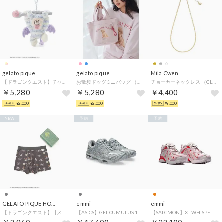
gelato pique
gelato pique
Mila Owen
【ドラゴンクエスト】チャーム （C）
お散歩ドッグミニバッグ （PNK）
チョーカーネックレス （GLD）
￥5,280
￥5,280
￥4,400
¥2,000
¥2,000
¥3,000
NEW
予約
予約
GELATO PIQUE HOMME
emmi
emmi
【ドラゴンクエスト】【メンズ】モンスター総柄ボクサーパンツBOX付き （DGRY）
【ASICS】GEL-CUMULUS 16 （LGRY）
【SALOMON】XT-WHISPER NOSTALGIA （ORG）