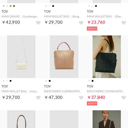
TOV
TOV
TOV
MIMI GRAND （Graybeige）
MIMI WALLET BAG （Beige）
MIMI WALLET BAG （Black）
￥42,900
￥29,700
￥23,760
20%OFF
TOV
TOV
TOV
MIMI WALLET BAG （Ivory）
RIEN FABRIC COMBINATION M （Beige）
RIEN FABRIC COMBINATION M （Black）
￥29,700
￥47,300
￥37,840
20%OFF