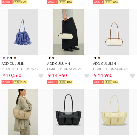
20%OFF
10%
20%OFF
10%
20%OFF
10%
ADD CULUMN
ADD CULUMN
ADD CULUMN
MOP ONESHLD （Purple）
FIGRE BOSTON S CANVAS （Black）
FIGRE BOSTON S CANVAS （Brown）
￥10,560
￥14,960
￥14,960
20%OFF
10%
20%OFF
10%
20%OFF
10%