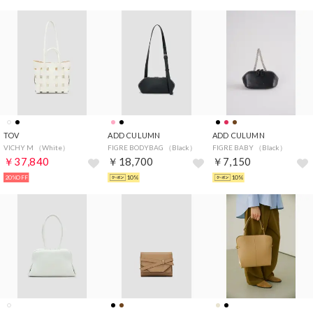
TOV
ADD CULUMN
ADD CULUMN
VICHY M （White）
FIGRE BODYBAG （Black）
FIGRE BABY （Black）
￥37,840
￥18,700
￥7,150
20%OFF
10%
10%