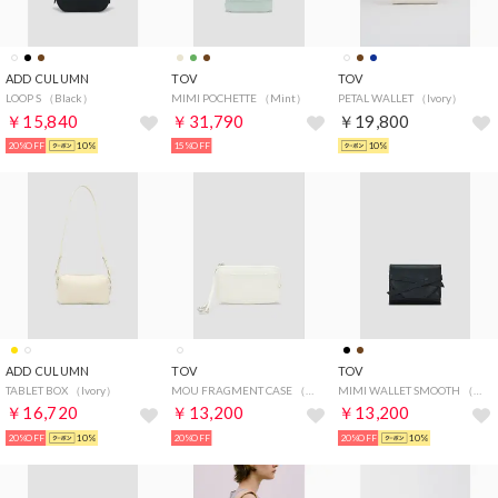
ADD CULUMN
TOV
TOV
LOOP S （Black）
MIMI POCHETTE （Mint）
PETAL WALLET （Ivory）
￥15,840
￥31,790
￥19,800
20%OFF
10%
15%OFF
10%
ADD CULUMN
TOV
TOV
TABLET BOX （Ivory）
MOU FRAGMENT CASE （White）
MIMI WALLET SMOOTH （Black）
￥16,720
￥13,200
￥13,200
20%OFF
10%
20%OFF
20%OFF
10%