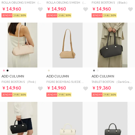
ROLLA OBLONG S MESH （Black）
ROLLA OBLONG S MESH （Khaki）
FIGRE BOSTON S （Black）
￥14,960
￥14,960
￥14,960
20%OFF
10%
20%OFF
10%
20%OFF
10%
ADD CULUMN
ADD CULUMN
ADD CULUMN
FIGRE BOSTON S （Pink）
FIGRE BODYBAG SUEDE （Beige）
TABLET BOSTON （DarkGray）
￥14,960
￥14,960
￥19,360
20%OFF
10%
20%OFF
10%
20%OFF
10%