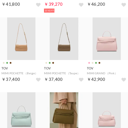
￥41,800
￥39,270
￥46,200
15%OFF
TOV
TOV
TOV
MIMI POCHETTE （Beige）
MIMI POCHETTE （Taupe）
MIMI GRAND （Pink）
￥37,400
￥37,400
￥42,900