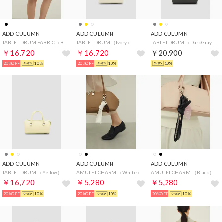
ADD CULUMN
ADD CULUMN
ADD CULUMN
TABLET DRUM FABRIC （Black）
TABLET DRUM （Ivory）
TABLET DRUM （DarkGray）
￥16,720
￥16,720
￥20,900
20%OFF
10%
20%OFF
10%
10%
ADD CULUMN
ADD CULUMN
ADD CULUMN
TABLET DRUM （Yellow）
AMULET CHARM （White）
AMULET CHARM （Black）
￥16,720
￥5,280
￥5,280
20%OFF
10%
20%OFF
10%
20%OFF
10%