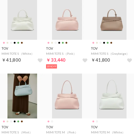
TOV
TOV
TOV
MIMI TOTE S （White）
MIMI TOTE S （Pink）
MIMI TOTE S （Graybeige）
￥41,800
￥33,440
￥41,800
20%OFF
TOV
TOV
TOV
MIMI TOTE S （Mint）
MIMI TOTE M （Pink）
MIMI TOTE M （White）