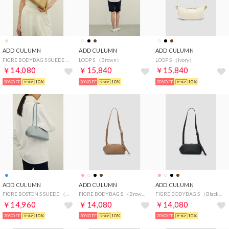
ADD CULUMN
ADD CULUMN
ADD CULUMN
FIGRE BODYBAG S SUEDE （Beige）
LOOP S （Brown）
LOOP S （Ivory）
￥14,080
￥15,840
￥15,840
20%OFF
10%
20%OFF
10%
20%OFF
10%
ADD CULUMN
ADD CULUMN
ADD CULUMN
FIGRE BOSTON S SUEDE （Blue）
FIGRE BODYBAG S （Brown）
FIGRE BODYBAG S （Black）
￥14,960
￥14,080
￥14,080
20%OFF
10%
20%OFF
10%
20%OFF
10%