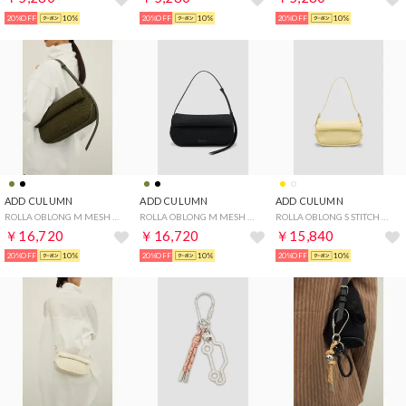
20%OFF
10%
20%OFF
10%
20%OFF
10%
ADD CULUMN
ADD CULUMN
ADD CULUMN
ROLLA OBLONG M MESH （Khaki）
ROLLA OBLONG M MESH （Black）
ROLLA OBLONG S STITCH （Yellow）
￥16,720
￥16,720
￥15,840
20%OFF
10%
20%OFF
10%
20%OFF
10%