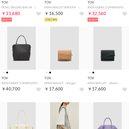
TOV
TOV
TOV
PETAL OBLONG BAG M （White）
MIMI WALLET SMOOTH （Camel）
RIEN FABRIC COMBINATION S （Beige）
￥31,680
￥16,500
￥32,560
20%OFF
10%
20%OFF
TOV
TOV
TOV
RIEN FABRIC COMBINATION S （Black）
MIMI WALLET （Beige）
MIMI WALLET （Black）
￥40,700
￥17,600
￥17,600