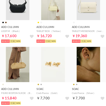
ADD CULUMN
ADD CULUMN
ADD CULUMN
LOOP M （Black）
TABLET BOX （Yellow）
TABLET MESSENGER （Ivory）
￥17,600
￥16,720
￥19,360
20%OFF
10%
20%OFF
10%
20%OFF
10%
ADD CULUMN
SOAC
SOAC
FIGRE BOSTON SUEDE （Beige）
Crab Pierce （Gold）
Crab Pierce （Silver）
￥15,840
￥7,700
￥7,700
20%OFF
10%