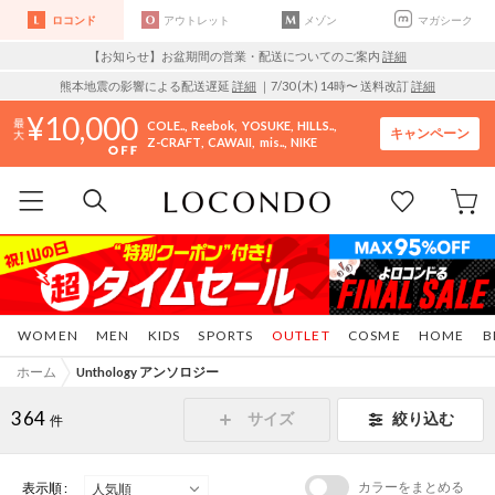
ロコンド
アウトレット
メゾン
マガシーク
【お知らせ】お盆期間の営業・配送についてのご案内
詳細
熊本地震の影響による配送遅延
詳細
｜7/30 (木) 14時〜 送料改訂
詳細
10,000
COLE..
Reebok
YOSUKE
HILLS..
キャンペーン
Z-CRAFT
CAWAII
mis..
NIKE
WOMEN
MEN
KIDS
SPORTS
OUTLET
COSME
HOME
B
ホーム
Unthology アンソロジー
364
サイズ
絞り込む
件
カラーをまとめる
表示順 :