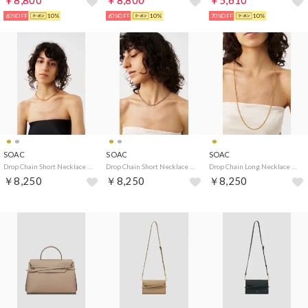
￥8,800
￥8,800
￥5,610
60%OFF
10%
60%OFF
10%
70%OFF
10%
SOAC
SOAC
SOAC
Drop Chain Short Necklace （Gold）
Drop Chain Short Necklace （Silver）
Drop Chain Long Necklace （Gold）
￥8,250
￥8,250
￥8,250