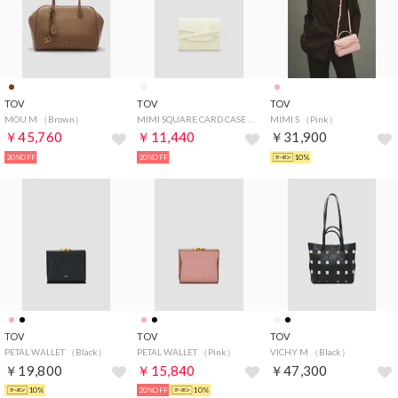
TOV
TOV
TOV
MOU M （Brown）
MIMI SQUARE CARD CASE （Ivory）
MIMI S （Pink）
￥45,760
￥11,440
￥31,900
20%OFF
20%OFF
10%
TOV
TOV
TOV
PETAL WALLET （Black）
PETAL WALLET （Pink）
VICHY M （Black）
￥19,800
￥15,840
￥47,300
10%
20%OFF
10%