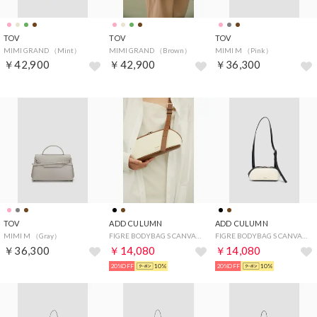
TOV
TOV
TOV
MIMI GRAND （Mint）
MIMI GRAND （Brown）
MIMI M （Pink）
￥42,900
￥42,900
￥36,300
TOV
ADD CULUMN
ADD CULUMN
MIMI M （Gray）
FIGRE BODYBAG S CANVAS （Brown）
FIGRE BODYBAG S CANVAS （Black）
￥36,300
￥14,080
￥14,080
20%OFF
10%
20%OFF
10%