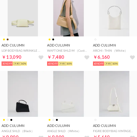
ADD CULUMN
ADD CULUMN
ADD CULUMN
LOP BODYBAG WRINKLE （Cream）
WAFT ONE SHLD M （Custard）
ARCHI - THIN （White）
￥13,090
￥7,480
￥6,160
30%OFF
10%
60%OFF
10%
60%OFF
10%
ADD CULUMN
ADD CULUMN
ADD CULUMN
ANGLE SHLD （Black）
ANGLE SHLD （White）
FIGRE BODYBAG VINTAGE （White）