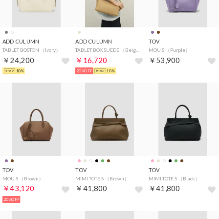
ADD CULUMN
ADD CULUMN
TOV
TABLET BOSTON （Ivory）
TABLET BOX SUEDE （Beige）
MOU S （Purple）
￥24,200
￥16,720
￥53,900
10%
20%OFF
10%
TOV
TOV
TOV
MOU S （Brown）
MIMI TOTE S （Brown）
MIMI TOTE S （Black）
￥43,120
￥41,800
￥41,800
20%OFF