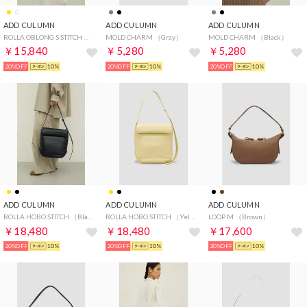
ADD CULUMN
ADD CULUMN
ADD CULUMN
ROLLA OBLONG S STITCH （Ivory）
MOLD CHARM （Gray）
MOLD CHARM （Black）
￥15,840
￥5,280
￥5,280
20%OFF
10%
20%OFF
10%
20%OFF
10%
ADD CULUMN
ADD CULUMN
ADD CULUMN
ROLLA HOBO STITCH （Black）
ROLLA HOBO STITCH （Yellow）
LOOP M （Brown）
￥18,480
￥18,480
￥17,600
20%OFF
10%
20%OFF
10%
20%OFF
10%