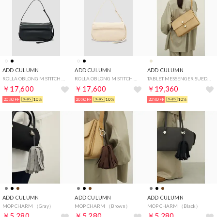
ADD CULUMN
ADD CULUMN
ADD CULUMN
ROLLA OBLONG M STITCH （Black）
ROLLA OBLONG M STITCH （Ivory）
TABLET MESSENGER SUEDE （Beige）
￥17,600
￥17,600
￥19,360
20%OFF
10%
20%OFF
10%
20%OFF
10%
ADD CULUMN
ADD CULUMN
ADD CULUMN
MOP CHARM （Gray）
MOP CHARM （Brown）
MOP CHARM （Black）
￥5,280
￥5,280
￥5,280