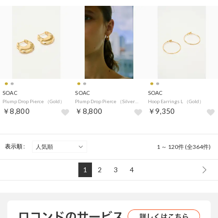
SOAC
SOAC
SOAC
Plump Drop Pierce （Gold）
Plump Drop Pierce （Silver）
Hoop Earrings L （Gold）
￥8,800
￥8,800
￥9,350
表示順 :
1 ～ 120件 (全364件)
1
2
3
4