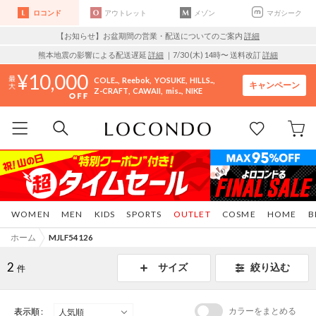
ロコンド
アウトレット
メゾン
マガシーク
【お知らせ】お盆期間の営業・配送についてのご案内
詳細
熊本地震の影響による配送遅延
詳細
｜7/30 (木) 14時〜 送料改訂
詳細
10,000
COLE..
Reebok
YOSUKE
HILLS..
キャンペーン
Z-CRAFT
CAWAII
mis..
NIKE
WOMEN
MEN
KIDS
SPORTS
OUTLET
COSME
HOME
B
ホーム
MJLF54126
2
サイズ
絞り込む
件
カラーをまとめる
表示順 :