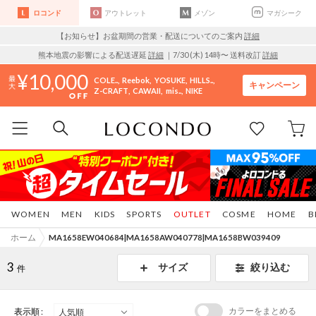
ロコンド
アウトレット
メゾン
マガシーク
【お知らせ】お盆期間の営業・配送についてのご案内
詳細
熊本地震の影響による配送遅延
詳細
｜7/30 (木) 14時〜 送料改訂
詳細
10,000
COLE..
Reebok
YOSUKE
HILLS..
キャンペーン
Z-CRAFT
CAWAII
mis..
NIKE
WOMEN
MEN
KIDS
SPORTS
OUTLET
COSME
HOME
B
ホーム
MA1658EW040684|MA1658AW040778|MA1658BW039409
3
サイズ
絞り込む
件
カラーをまとめる
表示順 :