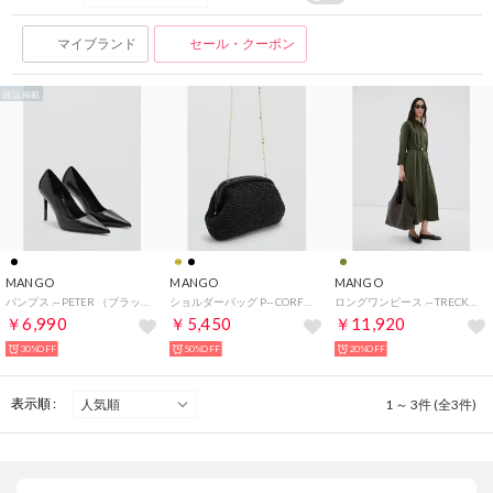
マイブランド
セール・クーポン
雑誌掲載
MANGO
MANGO
MANGO
パンプス .-- PETER （ブラック）
ショルダーバッグ P-- CORFU （ブラック）
ロングワンピース .-- TRECKY （カーキ）
￥6,990
￥5,450
￥11,920
30%OFF
50%OFF
20%OFF
表示順 :
1 ～ 3件 (全3件)