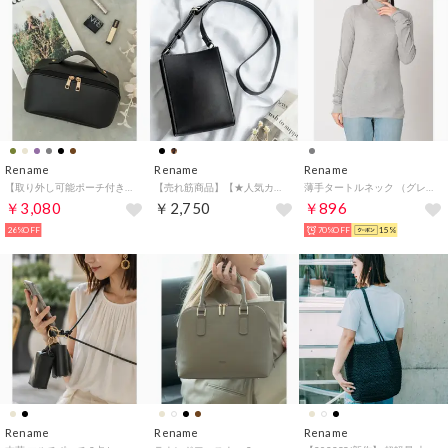
Rename
Rename
Rename
【取り外し可能ポーチ付き】【180度開く】 メイクポーチ （ブラック）
【売れ筋商品】【★人気カラー】【インフルエンサー×DEVICE コラボ】スクエア ミニショルダーバッグ （ブラック）
薄手タートルネック （グレー）
￥3,080
￥2,750
￥896
26%OFF
70%OFF
15%
Rename
Rename
Rename