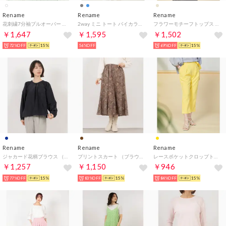
Rename
Rename
Rename
花刺繍7分袖プルオーバー （オフホワイト）
2way ミニ トート バイカラー ショルダーバッグ ハンドバッグ （スモークブルー）
フラワーモチーフトップス （ベージュ）
￥1,647
￥1,595
￥1,502
72%OFF
15%
56%OFF
69%OFF
15%
Rename
Rename
Rename
ジャカード花柄ブラウス （ネイビー×ブラック）
プリントスカート （ブラウン×オレンジ系）
レースポケットクロップトパンツ （イエロー）
￥1,257
￥1,150
￥946
77%OFF
15%
83%OFF
15%
84%OFF
15%