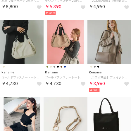
本革 マルチポーチ 3点セット （ブラック）
ラウンドファスナー 2way ハンドバッグ ショルダーバッグ （トープ）
【2023SS/新作】 超軽量 大容量 カゴ トートバッグ ペーパーバッグ （ブラック）
￥8,800
￥5,390
￥4,950
15%OFF
Rename
Rename
Rename
ゴールドファスナートートバッグ （フェイクレザーライトベージュ）
ゴールドファスナートートバッグ （ベージュ）
【コラボ商品】 フェイクレザー ボックス ショルダーバッグ （グレーベージュ）
￥4,730
￥4,730
￥3,960
21%OFF