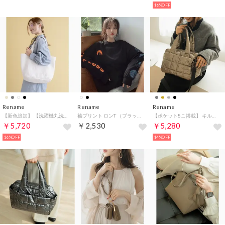
16%OFF
Rename
Rename
Rename
【新色追加】 【洗濯機丸洗い可能】 【保温保冷 ペットボトルポケット完備】 【SNS話題】 ヌビビッグトートバッグ（アイボリー）
袖プリント ロンT （ブラック）
【ポケット8こ搭載】 キルティング メタリック トートバッグ ボストン マザーズバッグ (BZ) -ヘーゼルカラー （BZ）
￥5,720
￥2,530
￥5,280
16%OFF
14%OFF