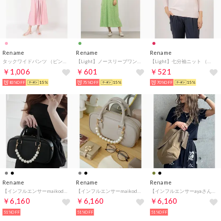
Rename
Rename
Rename
タックワイドパンツ （ピンク）
【Light】ノースリーブワンピース （グリーン系）
【Light】七分袖ニット （レッド）
￥1,006
￥601
￥521
83%OFF
15%
75%OFF
15%
70%OFF
15%
Rename
Rename
Rename
【インフルエンサーmaikodayさんコラボ】REAIMER(リエメ)パール調チャーム付き 2way ボストン ショルダーバッグ （BK）
【インフルエンサーmaikodayさんコラボ】REAIMER(リエメ)パール調チャーム付き 2way ボストン ショルダーバッグ （GYBE）
【インフルエンサーayaさんコラボ】REAIMER（リエメ）キャンバス 2way ボディ ショルダーバッグ(メガネケース/リップケース付き) （KH）
￥6,160
￥6,160
￥6,160
51%OFF
51%OFF
51%OFF