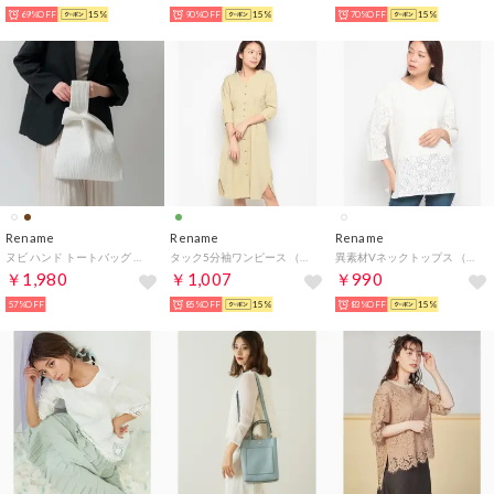
69%OFF
15%
90%OFF
15%
70%OFF
15%
Rename
Rename
Rename
ヌビ ハンド トートバッグ （アイボリー）
タック5分袖ワンピース （グリーン）
異素材Vネックトップス （オフホワイト）
￥1,980
￥1,007
￥990
57%OFF
85%OFF
15%
83%OFF
15%