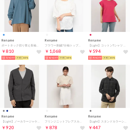
Rename
Rename
Rename
ボートネック切り替え長袖トップス （ブルー）
フラワー刺繍7分袖トップス （オフホワイト）
【Light】コットンTシャツ （レッド）
￥810
￥1,068
￥594
72%OFF
15%
82%OFF
15%
70%OFF
15%
Rename
Rename
Rename
【Light】ノーカラージャケット （チャコールグレー）
フリンジニットフレアスカート （ホワイト）
【Light】スタンドカラーシャツ （ダークグレー）
￥920
￥878
￥447