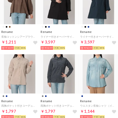
Rename
Rename
Rename
長袖コットンシアーブラウス （ブラウン）
ライナー付きオーバーサイズコート （ブラック）
ライナー付きオーバーサイズコート （ネイビー）
￥1,211
￥3,597
￥3,597
75%OFF
15%
70%OFF
15%
70%OFF
15%
Rename
Rename
Rename
両胸ポケット付きコーデュロイシャツ （グレージュ）
両胸ポケット付きコーデュロイシャツ （ネイビー）
ウエスタン長袖シャツ （インディゴ）
￥1,797
￥1,797
￥1,144
70%OFF
15%
70%OFF
15%
77%OFF
15%