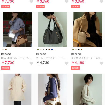
￥7,700
￥3,960
￥3,960
44%OFF
42%OFF
42%OFF
Rename
Rename
Rename
REAIMER ベルト デザイン ボストンバッグ （SMBR）
ゴールドファスナートートバッグ （グレー）
タテ型 メイクポーチ （カフェラテ）
￥7,700
￥4,730
￥4,180
44%OFF
16%OFF