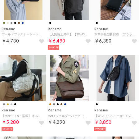
Rename
Rename
Rename
ゴールドファスナートートバッグ （ブラック）
【人気急上昇中】 【3WAY】 【ショルダーバッグ・ブリーフケースにも】 【通勤通学】 ノーフェイス 3way ビジネストートリュック （ブラック）
本革手帳型折財布 （ブラック）
￥4,730
￥6,490
￥6,380
39%OFF
Rename
Rename
Rename
【ポケット8こ搭載】 キルティング メタリック トートバッグ ボストン マザーズバッグ （シルバー）
roots ショルダーバッグ （ブラウン）
【WEARISTA こーせ×DEVICE コラボ】フェイクレザー 刺繍デザイン ウエストバッグ/ボディバッグ （ブラック）
￥5,280
￥4,290
￥3,850
14%OFF
22%OFF