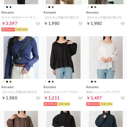
Rename
Rename
Rename
ライナー付きオーバーサイズコート （アイボリー）
【カスタム可能/付け替え可能】REAIMER(リエメ) 本革 ショルダーストラップ（Dカン付き） （GYBE）
【カスタム可能/付け替え可能】REAIMER(リエメ) 本革 ショルダーストラップ（Dカン付き） （TP）
￥3,597
￥1,980
￥1,980
70%OFF
15%
Rename
Rename
Rename
【カスタム可能/付け替え可能】REAIMER(リエメ) 本革 ショルダーストラップ（Dカン付き） （BK）
長袖コットンシアーブラウス （ブラック）
長袖コットンシアーブラウス （ホワイト）
￥1,980
￥1,211
￥1,497
75%OFF
15%
70%OFF
15%