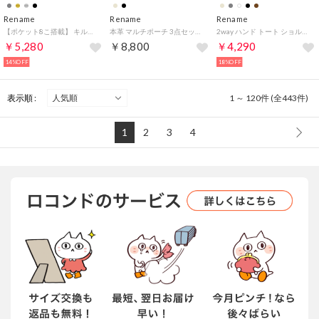
Rename
Rename
Rename
【ポケット8こ搭載】 キルティング メタリック トートバッグ ボストン マザーズバッグ (EGY) -ダークグレーカラー （EGY）
本革 マルチポーチ 3点セット （トープ）
2way ハンド トート ショルダーバッグ （トープ）
￥5,280
￥8,800
￥4,290
14%OFF
18%OFF
表示順 :
1 ～ 120件 (全443件)
1
2
3
4