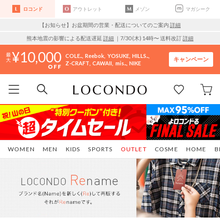
ロコンド
アウトレット
メゾン
マガシーク
【お知らせ】お盆期間の営業・配送についてのご案内
詳細
熊本地震の影響による配送遅延
詳細
｜7/30 (木) 14時〜 送料改訂
詳細
10,000
COLE..
Reebok
YOSUKE
HILLS..
キャンペーン
Z-CRAFT
CAWAII
mis..
NIKE
WOMEN
MEN
KIDS
SPORTS
OUTLET
COSME
HOME
B