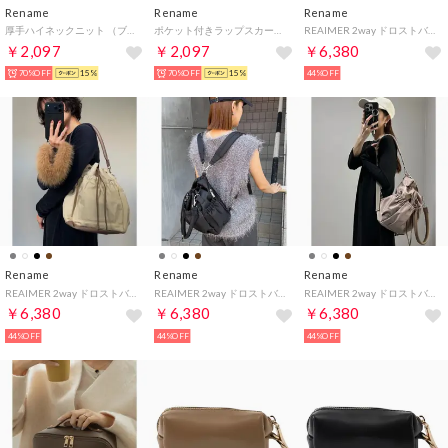
Rename
Rename
Rename
厚手ハイネックニット （ブラック）
ポケット付きラップスカート （オリーブ）
REAIMER 2way ドロストバッグ （GY）
￥2,097
￥2,097
￥6,380
70%OFF
15%
70%OFF
15%
44%OFF
Rename
Rename
Rename
REAIMER 2way ドロストバッグ （EC）
REAIMER 2way ドロストバッグ （BK）
REAIMER 2way ドロストバッグ （TP）
￥6,380
￥6,380
￥6,380
44%OFF
44%OFF
44%OFF