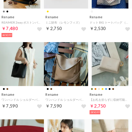
Rename
Rename
Rename
REAIMER 2way ボストンバッグ （ブラック）
ミニ財布 （レモンフィズ）
ドット BIG トートバッグ （ホワイト）
￥7,480
￥2,750
￥2,530
46%OFF
Rename
Rename
Rename
ワンハンドル ショルダーバッグ (インナーバッグ付き) （ブラック）
ワンハンドル ショルダーバッグ (インナーバッグ付き) （トープ）
【お札を折らずに収納可能】 ミニ財布 マルチポーチ （グレーベージュ）
￥7,590
￥7,590
￥2,750
28%OFF