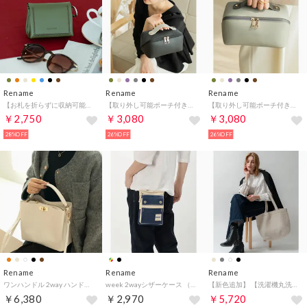
Rename
Rename
Rename
【お札を折らずに収納可能】 ミニ財布 マルチポーチ （オリーブ）
【取り外し可能ポーチ付き】【180度開く】 メイクポーチ （ブラックシルバー）
【取り外し可能ポーチ付き】【180度開く】 メイクポーチ （ライトグレー）
￥2,750
￥3,080
￥3,080
28%OFF
26%OFF
26%OFF
Rename
Rename
Rename
ワンハンドル 2way ハンドバッグ （エクリュ）
week 2wayシザーケース （ネイビー/ベージュ）
【新色追加】 【洗濯機丸洗い可能】 【保温保冷 ペットボトルポケット完備】 【SNS話題】 ヌビビッグトートバッグ（カフェベージュ）
￥6,380
￥2,970
￥5,720