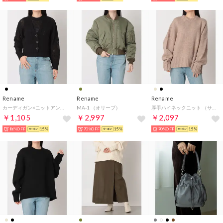
Rename
Rename
Rename
カーディガン×ニットアンサンブル （ブラック）
MA-1 （オリーブ）
厚手ハイネックニット （サンドベージュ）
￥1,105
￥2,997
￥2,097
86%OFF
15%
70%OFF
15%
70%OFF
15%