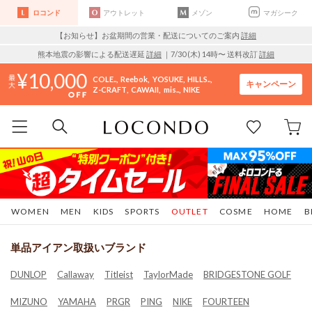
ロコンド
アウトレット
メゾン
マガシーク
【お知らせ】お盆期間の営業・配送についてのご案内
詳細
熊本地震の影響による配送遅延
詳細
｜7/30 (木) 14時〜 送料改訂
詳細
10,000
COLE..
Reebok
YOSUKE
HILLS..
キャンペーン
Z-CRAFT
CAWAII
mis..
NIKE
WOMEN
MEN
KIDS
SPORTS
OUTLET
COSME
HOME
B
単品アイアン取扱いブランド
DUNLOP
Callaway
Titleist
TaylorMade
BRIDGESTONE GOLF
MIZUNO
YAMAHA
PRGR
PING
NIKE
FOURTEEN