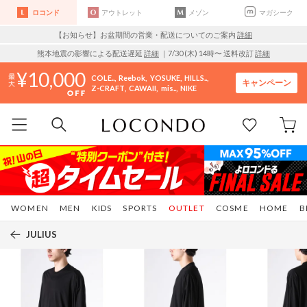
ロコンド
アウトレット
メゾン
マガシーク
【お知らせ】お盆期間の営業・配送についてのご案内
詳細
熊本地震の影響による配送遅延
詳細
｜7/30 (木) 14時〜 送料改訂
詳細
10,000
COLE..
Reebok
YOSUKE
HILLS..
キャンペーン
Z-CRAFT
CAWAII
mis..
NIKE
WOMEN
MEN
KIDS
SPORTS
OUTLET
COSME
HOME
B
JULIUS