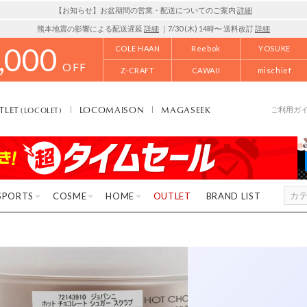
【お知らせ】お盆期間の営業・配送についてのご案内
詳細
熊本地震の影響による配送遅延
詳細
｜7/30 (木) 14時〜 送料改訂
詳細
,000
COLE HAAN
Reebok
YOSUKE
OFF
Z-CRAFT
CAWAII
mischief
TLET
LOCOMAISON
MAGASEEK
(LOCOLET)
ご利用ガ
SPORTS
COSME
HOME
OUTLET
BRAND LIST