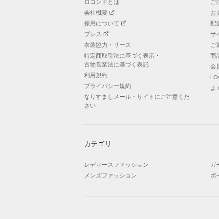
ロコンドとは
ご
会社概要
お
採用について
配
プレス
サ
衣装協力・リース
ご
特定商取引法に基づく表示・
商
古物営業法に基づく表記
会
利用規約
L
プライバシー規約
よ
なりすましメール・サイトにご注意くだ
さい
カテゴリ
レディースファッション
ガ
メンズファッション
ボ