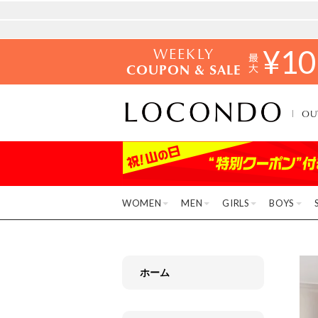
WEEKLY
¥
10
COUPON & SALE
OU
WOMEN
MEN
GIRLS
BOYS
ホーム