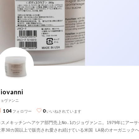
iovanni
ジョヴァンニ
104
0
フォロワー
いいねされています
コスメキッチンヘアケア部門売上No.1のジョヴァンニ。1979年にアー
世界30カ国以上で販売され愛され続けている米国 LA発のオーガニック