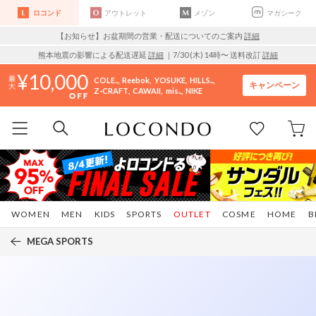
ロコンド
アウトレット
メゾン
マガシーク
【お知らせ】お盆期間の営業・配送についてのご案内
詳細
熊本地震の影響による配送遅延
詳細
｜7/30 (木) 14時〜 送料改訂
詳細
10,000
COLE..
Reebok
YOSUKE
HILLS..
キャンペーン
Z-CRAFT
CAWAII
mis..
NIKE
WOMEN
MEN
KIDS
SPORTS
OUTLET
COSME
HOME
B
MEGA SPORTS