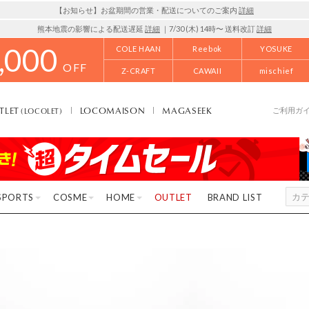
【お知らせ】お盆期間の営業・配送についてのご案内
詳細
熊本地震の影響による配送遅延
詳細
｜7/30 (木) 14時〜 送料改訂
詳細
,000
COLE HAAN
Reebok
YOSUKE
OFF
Z-CRAFT
CAWAII
mischief
TLET
LOCOMAISON
MAGASEEK
(LOCOLET)
ご利用ガ
SPORTS
COSME
HOME
OUTLET
BRAND LIST