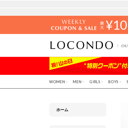
WEEKLY
¥
10
COUPON & SALE
OU
WOMEN
MEN
GIRLS
BOYS
ホーム