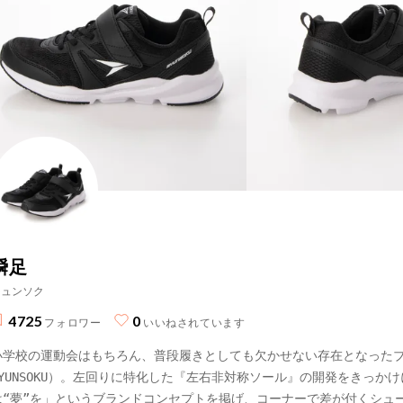
瞬足
シュンソク
4725
0
フォロワー
いいねされています
小学校の運動会はもちろん、普段履きとしても欠かせない存在となったブラ
SYUNSOKU）。左回りに特化した『左右非対称ソール』の開発をきっか
は“夢”を」というブランドコンセプトを掲げ、コーナーで差が付くシュ