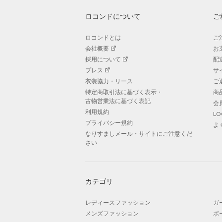
ロコンドについて
ご
ロコンドとは
ご
会社概要
お
採用について
配
プレス
サ
衣装協力・リース
ご
特定商取引法に基づく表示・
商
古物営業法に基づく表記
会
利用規約
L
プライバシー規約
よ
なりすましメール・サイトにご注意くだ
さい
カテゴリ
レディースファッション
ガ
メンズファッション
ボ