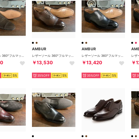
AMBUR
AMBUR
AM
レザーソール 360°フルマッケイ製法 内羽根パンチドキャップトゥ (チョコ・スエード） CHIP アンバー
レザーソール 360°フルマッケイ製法 内羽根セミブローグ （ダークブラウン) CHAR
レザーソール 360°フルマッケイ製法 内羽根パンチドキャップトゥ （ブラック) PETER
90
￥13,530
￥13,420
￥1
5%
35%OFF
5%
35%OFF
5%
3