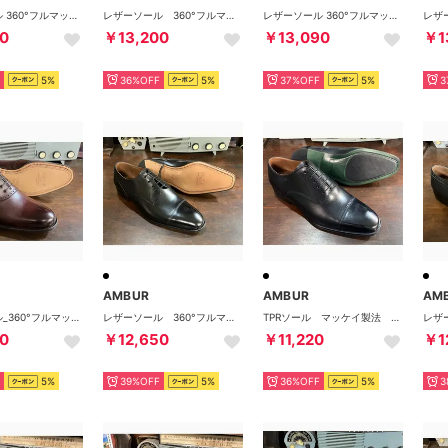
レザーソール 360°フルマッケイ製法 アデレード・パンチドキャップトゥ （バーガンディー）ZIP
レザーソール 360°フルマッケイ製法 ホールカット・ワンピース・プレーン （ブラック）AMBUR DEUS
レザーソール 360°フルマッケイ製法 内羽根セミブローグ （ライトブラウン） CHIP CUOIO
0
￥13,200
￥13,090
￥1
5%
36%OFF
5%
37%OFF
5%
3
AMBUR
AMBUR
AM
レザーソール_360°フルマッケイ製法 サドルシューズ（バーガンディー）Trophy
レザーソール 360°フルマッケイ製法 外羽根ストレートチップ （ブラック）AMBUR ZIP
TPRソール マッケイ製法 内羽根ストレートチップ （ブラック）AMBUR DEUS
0
￥12,650
￥11,220
￥1
5%
39%OFF
5%
36%OFF
5%
3