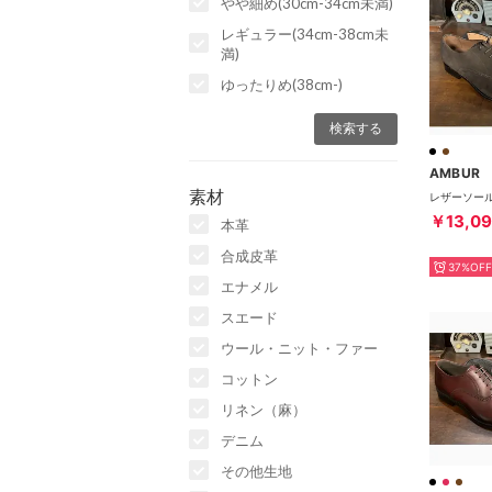
やや細め(30cm-34cm未満)
レギュラー(34cm-38cm未
満)
ゆったりめ(38cm-)
AMBUR
素材
￥13,0
本革
合成皮革
37%OFF
エナメル
スエード
ウール・ニット・ファー
コットン
リネン（麻）
デニム
その他生地