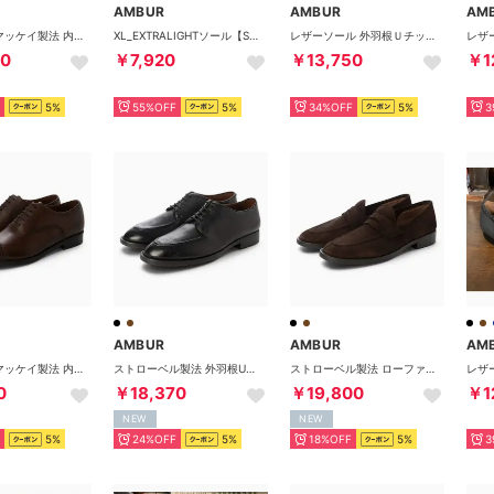
AMBUR
AMBUR
AM
TPRソール マッケイ製法 内羽根パンチドキャップトゥ （バーガンディー）PETER
XL_EXTRALIGHTソール【SARTOR】 外羽根ストレートチップ（ブラック）TROPHY
レザーソール 外羽根Ｕチップ （ダークブラウン）AMBUR
50
￥7,920
￥13,750
￥1
5%
55%OFF
5%
34%OFF
5%
3
AMBUR
AMBUR
AM
TPRソール マッケイ製法 内羽根パンチドキャップトゥ PETER （ダークブラウン）
ストローベル製法 外羽根Uモカ（ブラック）（ブラック）
ストローベル製法 ローファー・スリッポン（スエードTABACOカラー）（タバコ）
0
￥18,370
￥19,800
￥1
NEW
NEW
5%
24%OFF
5%
18%OFF
5%
3