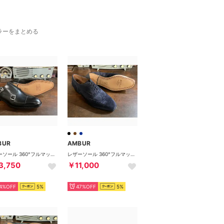
ラーをまとめる
BUR
AMBUR
レザーソール 360°フルマッケイ製法 ダブルモンクストラップ （ブラック) PETER
レザーソール 360°フルマッケイ製法 内羽根フルブローグ ROYAL NAVYスエード CHAR （ロイヤルネイビー）
3,750
￥11,000
4%OFF
5%
47%OFF
5%