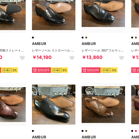
AMBUR
AMBUR
AM
【定番】_内羽根ストレートチップ ラバーソール 360°フルマッケイ製法（ブラック）CHIP （ブラック）
レザーソール ストローベル 360°フルマッケイ製法 コインローファー（ブラック） TROPHY アンバー
レザーソール 360°フルマッケイ製法 内羽根セミブローグ （ブラック) CHAR
0
￥14,190
￥13,860
￥1
5%
32%OFF
5%
33%OFF
5%
3
AMBUR
AMBUR
AM