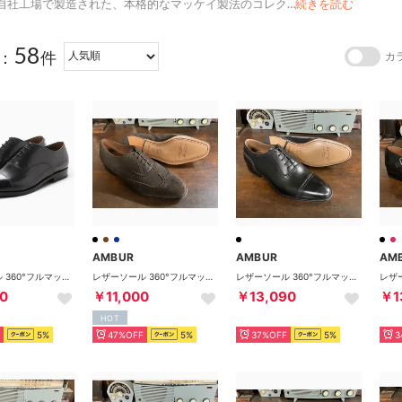
自社工場で製造された、本格的なマッケイ製法のコレク
…
続きを読む
58
：
件
カ
AMBUR
AMBUR
AM
レザーソール 360°フルマッケイ製法 内羽根ストレートチップ（ブラック） CHIP アンバー
レザーソール 360°フルマッケイ製法 内羽根フルブローグ CHOCOスエード CHAR （チョコ）
レザーソール 360°フルマッケイ製法 アデレード・パンチドキャップトゥ（ブラック） CHIP アンバー
0
￥11,000
￥13,090
￥1
HOT
5%
47%OFF
5%
37%OFF
5%
3