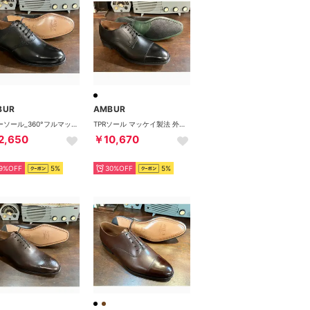
BUR
AMBUR
レザーソール_360°フルマッケイ製法 サドルシューズ（ブラック）Trophy
TPRソール マッケイ製法 外羽根ストレートチップ （ブラック）PETER
2,650
￥10,670
9%OFF
5%
30%OFF
5%