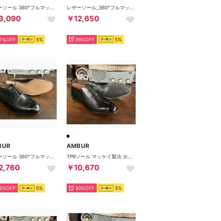
レザーソール 360°フルマッケイ製法 内羽根ストレートチップ（バーガンディー） CHIP アンバー
レザーソール_360°フルマッケイ製法 外羽根プレーン（ブラック） PETER
3,090
￥12,650
7%OFF
5%
39%OFF
5%
BUR
AMBUR
レザーソール 360°フルマッケイ製法 外羽根フルブローグ（ブラック) CHAR （ブラック）
TPRソール マッケイ製法 ホールカット・プレーン （ブラック）
2,760
￥10,670
8%OFF
5%
30%OFF
5%