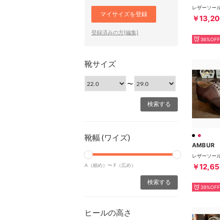
マイサイズを登録
￥13,20
登録済みの方(編集)
36%OFF
靴サイズ
〜
靴幅 (ワイズ)
AMBUR
￥12,65
A（細め）〜
F（広め）
39%OFF
ヒールの高さ