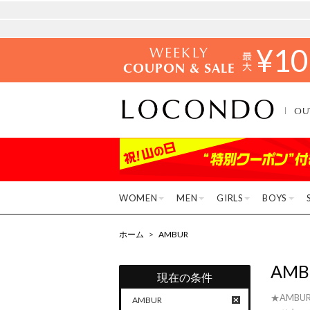
WEEKLY
¥
10
COUPON & SALE
OU
WOMEN
MEN
GIRLS
BOYS
ホーム
>
AMBUR
AMB
現在の条件
★AMBU
AMBUR