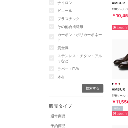
ナイロン
AMBUR
ビニール
￥10,4
プラスチック
その他合成繊維
32%OFF
カーボン・ポリカーボネー
ト
貴金属
ステンレス・チタン・アル
ミなど
ラバー・EVA
木材
AMBUR
￥11,55
販売タイプ
NEW
25%OFF
通常商品
予約商品