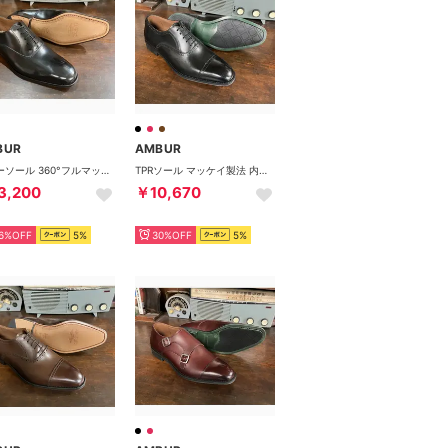
BUR
AMBUR
レザーソール 360°フルマッケイ製法 内羽根プレーン （ブラック）AMBUR DEUS
TPRソール マッケイ製法 内羽根パンチドキャップトゥ （ブラック）PETER
3,200
￥10,670
6%OFF
5%
30%OFF
5%