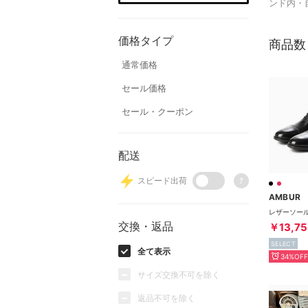
ンド内・
価格タイプ
商品数
通常価格
セール価格
セール・クーポン
配送
スピード出荷
?
AMBUR
交換・返品
￥13,75
SELECT
全て表示
34%OFF
サイズ交換不可を除く
返品不可を除く