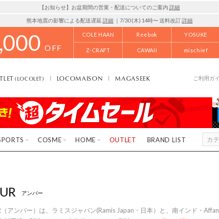
【お知らせ】お盆期間の営業・配送についてのご案内
詳細
熊本地震の影響による配送遅延
詳細
｜7/30 (木) 14時〜 送料改訂
詳細
,000
COLE HAAN
Reebok
YOSUKE
OFF
Z-CRAFT
CAWAII
mischief
TLET
LOCOMAISON
MAGASEEK
(LOCOLET)
ご利用ガ
SPORTS
COSME
HOME
OUTLET
BRAND LIST
UR
アンバー
R（アンバー）は、ラミスジャパン(Ramis Japan・日本）と、南インド・Affan