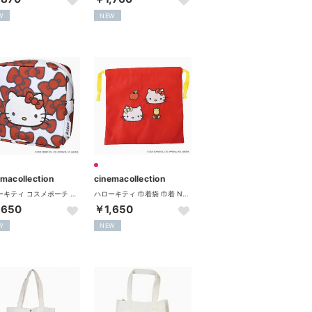
W
NEW
emacollection
cinemacollection
ハローキティ コスメポーチ スクエアポーチ HELLO KITTY RIBBON レッド サンリオ エフエービージャパン
ハローキティ 巾着袋 巾着 NOSTALGIC サンリオ エフエービージャパン
,650
￥1,650
W
NEW