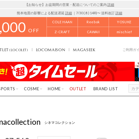
【お知らせ】お盆期間の営業・配送についてのご案内
詳細
熊本地震の影響による配送遅延
詳細
｜7/30 (木) 14時〜 送料改訂
詳細
,000
COLE HAAN
Reebok
YOSUKE
OFF
Z-CRAFT
CAWAII
mischief
TLET
LOCOMAISON
MAGASEEK
(LOCOLET)
ご利用ガ
SPORTS
COSME
HOME
OUTLET
BRAND LIST
macollection
シネマコレクション