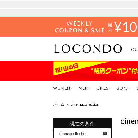
WEEKLY
¥
10
COUPON & SALE
OU
WOMEN
MEN
GIRLS
BOYS
ホーム
>
cinemacollection
cine
現在の条件
cinemacollection