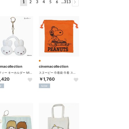
1
2
3
4
5
6
...313
る
emacollection
cinemacollection
ミッフィー キーホルダー MINIイヤマフチャーム WINTER ACCESSORYS ミッフィー ディックブルーナ エフエービージャパン
スヌーピー 巾着袋 巾着 スウェット生地シリーズ OR ピーナッツ スモールプラネット
,420
￥1,760
W
NEW