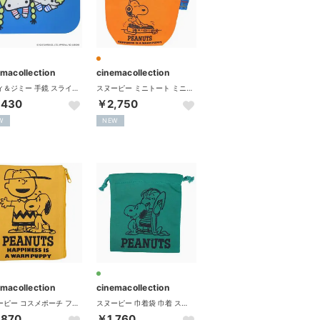
emacollection
cinemacollection
パティ＆ジミー 手鏡 スライドミラー NOSTALGIC サンリオ エフエービージャパン
スヌーピー ミニトート ミニバッグ スウェット生地シリーズ OR ピーナッツ スモールプラネット
,430
￥2,750
W
NEW
emacollection
cinemacollection
スヌーピー コスメポーチ フラットポーチ スウェット生地シリーズ YE ピーナッツ スモールプラネット
スヌーピー 巾着袋 巾着 スウェット生地シリーズ GR ピーナッツ スモールプラネット
,870
￥1,760