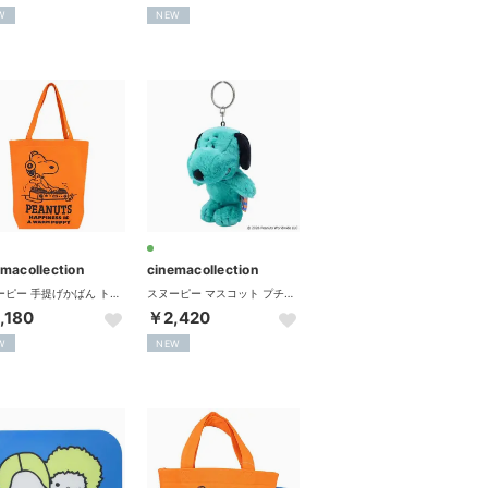
W
NEW
emacollection
cinemacollection
スヌーピー 手提げかばん トートバッグ スウェット生地シリーズ OR ピーナッツ スモールプラネット
スヌーピー マスコット プチふわマスコット I LIKE… GR ピーナッツ ナカジマ
,180
￥2,420
W
NEW