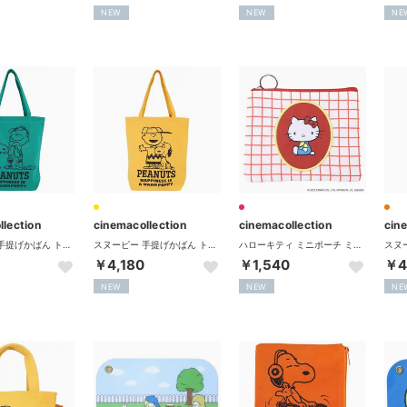
NEW
NEW
NE
llection
cinemacollection
cinemacollection
cin
スヌーピー 手提げかばん トートバッグ スウェット生地シリーズ GR ピーナッツ スモールプラネット
スヌーピー 手提げかばん トートバッグ スウェット生地シリーズ YE ピーナッツ スモールプラネット
ハローキティ ミニポーチ ミニフラットポーチ NOSTALGIC サンリオ エフエービージャパン
￥4,180
￥1,540
￥4
NEW
NEW
NE