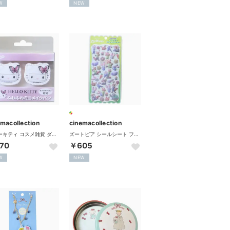
W
NEW
emacollection
cinemacollection
ハローキティ コスメ雑貨 ダイカットふわふわミニメイクパフ2P バタフライ サンリオ ケイカンパニー
ズートピア シールシート フロッキードロップステッカー ディズニー カミオジャパン
70
￥605
W
NEW