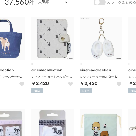
37,560
：
件
カラーをまとめ
llection
cinemacollection
cinemacollection
cin
ランチバッグ ファスナー付きミニトートバッグ モカふりむき NV いぬ ミントイン お弁当かばん かわいい グッズ
ミッフィー カードホルダー カードケース QUILTING PRINT アイボリー ディックブルーナ エフエービージャパン
ミッフィー キーホルダー MINIスリッパチャーム WINTER ACCESSORYS ミッフィー ディックブルーナ エフエービージャパン
￥2,420
￥2,420
￥2
NEW
NEW
NE