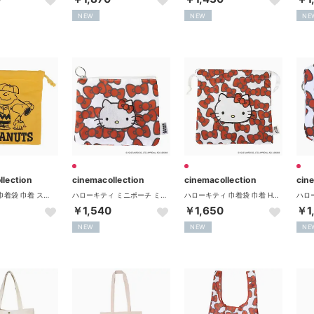
NEW
NEW
NE
llection
cinemacollection
cinemacollection
cin
スヌーピー 巾着袋 巾着 スウェット生地シリーズ YE ピーナッツ スモールプラネット
ハローキティ ミニポーチ ミニフラットポーチ HELLO KITTY RIBBON レッド サンリオ エフエービージャパン
ハローキティ 巾着袋 巾着 HELLO KITTY RIBBON レッド サンリオ エフエービージャパン
￥1,540
￥1,650
￥1
NEW
NEW
NE