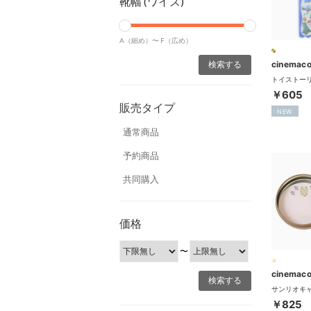
靴幅 (ワイズ)
A（細め）〜
F（広め）
cinemaco
￥605
販売タイプ
NEW
通常商品
予約商品
共同購入
価格
〜
cinemaco
￥825