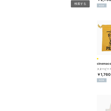
NEW
cinemaco
￥1,760
NEW