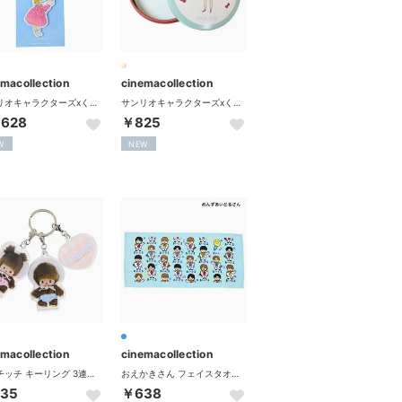
emacollection
cinemacollection
サンリオキャラクターズxくらはしれい キーホルダー アクリルチャーム マイメロディ 学研ステイフル
サンリオキャラクターズxくらはしれい メモ帳 缶入りメモ ハローキティ 緑 学研ステイフル
,628
￥825
W
NEW
emacollection
cinemacollection
モンチッチ キーリング 3連アクリルキーホルダー ベビチッチ マリモクラフト
おえかきさん フェイスタオル プリントロングタオル めんずあいどるさん オクタニ
35
￥638