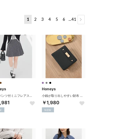
1
2
3
4
5
6
...41
eys
Honeys
裏地パンツ付ミニフレアスカート ボトムス スカート ミニスカート セットアップ フレアスカート 内側パンツ付き レースアップ レディース （杢チャコール）
小銭が取り出しやすい財布 財布 ミニ財布 二つ折り財布 合皮 ファスナー カード入れ フェミニン オールシーズン 黒 レディース （ブラック）
,981
￥1,980
W
NEW