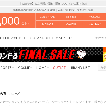
【お知らせ】お盆期間の営業・配送についてのご案内
詳細
熊本地震の影響による配送遅延
詳細
｜7/30 (木) 14時〜 送料改訂
詳細
,000
COLE HAAN
Reebok
YOSUKE
OFF
Z-CRAFT
CAWAII
mischief
TLET
LOCOMAISON
MAGASEEK
(LOCOLET)
ご利用ガ
SPORTS
COSME
HOME
OUTLET
BRAND LIST
ys
ハニーズ
ファッションでおなじみのハニーズ。ベーシックからトレンドまで、様々な