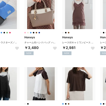
Honeys
Honeys
Hon
サンリオキャラクターズ／マイカラーソックス 靴下 ソックス サンリオキャラクターズ 「選んでMY COLOR」シリーズ！ ショート丈 レディース （ハンギョドン）
チャーム付ハンドバッグ ハンドバッグ バッグ 鞄 ショルダーバッグ リボンモチーフ 合皮 フェイクレザー ベーシックカラー ガーリー レディース （ブラウン×オフ）
レース付キャミワンピース ワンピース キャミワンピース ノースリーブ ミニ丈 大きいサイズ レース付き サテン生地 スリット レディース （ブラウン）
￥3,480
￥2,981
￥2
NEW
NEW
NE