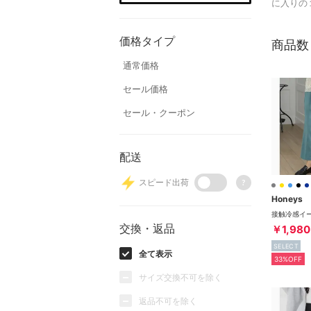
に入りの
価格タイプ
商品数
通常価格
セール価格
セール・クーポン
配送
スピード出荷
?
Honeys
交換・返品
￥1,980
SELECT
全て表示
33%OFF
サイズ交換不可を除く
返品不可を除く