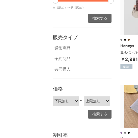
A（細め）〜
F（広め）
販売タイプ
Honeys
通常商品
予約商品
￥2,981
NEW
共同購入
価格
〜
割引率