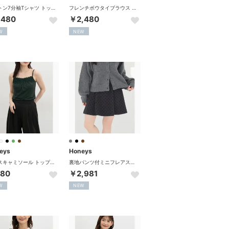
コットン7分袖Tシャツ トップス Tシャツ 7分袖Tシャツ カットソー UVカット 無地 ボーダー柄 クルーネック 綿100％ レディース （ブラック）
フレンチボウタイブラウス トップス ブラウス 半袖 ハニさら 大きいサイズ オフィス きれいめ 接触冷感 再生ポリエステル ボウタイ レディース （グレージュ）
,480
￥2,480
W
NEW
eys
Honeys
レースキャミソール トップス キャミソール UVカット 吸水速乾 レース レーヨン混 アジャスター 無地 フェミニン オールシーズン レディース （ダークグリーン）
裏地パンツ付ミニフレアスカート ボトムス スカート ミニスカート セットアップ フレアスカート 内側パンツ付き レースアップ レディース （ブラック）
80
￥2,981
W
NEW