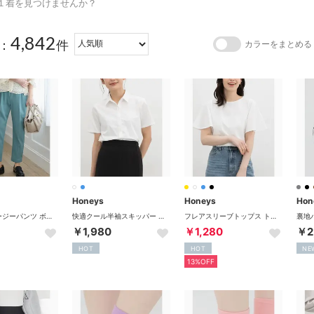
１着を見つけませんか？
4,842
：
件
カラーをまとめる
Honeys
Honeys
Hon
接触冷感イージーパンツ ボトムス パンツ イージーパンツ ハニさら 大きいサイズ オフィス きれいめ 接触冷感 テーパードパンツ レディース （ブルーグリーン）
快適クール半袖スキッパー トップス ブラウス 半袖 ハニさら 大きいサイズ シャツ 接触冷感 UVカット らくらくアイロン 伸縮性 レディース （ホワイト）
フレアスリーブトップス トップス カットソー 半袖 ハニさら 大きいサイズ UVカット 接触冷感 フレア袖 無地 ボーダー柄 綿混 レディース （アイボリー）
￥1,980
￥1,280
￥2
HOT
HOT
NE
13%OFF