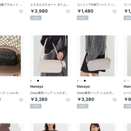
ラメ入り花刺繍ブラセット 下着 アンダーウェア ブラセット ラメ入り 刺繍 チュール リボン ラインストーン ソフトワイヤー レディース 【返品不可商品】 （アイボリー×ピンク）
エスカルゴスカート ボトムス スカート ロングスカート ロング丈 大きいサイズ フレアスカート 無地 チェック柄 ジョーゼット素材 レディース （クロチェック）
コットン7分袖Tシャツ トップス Tシャツ 7分袖Tシャツ カットソー UVカット 無地 ボーダー柄 クルーネック 綿100％ レディース （杢グレー）
￥3,980
￥1,480
￥1
NEW
NEW
NE
Honeys
Honeys
Hon
2way横長バッグ ショルダーバッグ バッグ 鞄 横長バッグ キルティング 合皮 ハートポーチ ファスナー開閉 ショルダー2way レディース （ブラック）
2way横長バッグ ショルダーバッグ バッグ 鞄 横長バッグ キルティング 合皮 ハートポーチ ファスナー開閉 ショルダー2way レディース （アイボリー）
2way横長バッグ ショルダーバッグ バッグ 鞄 横長バッグ キルティング 合皮 ハートポーチ ファスナー開閉 ショルダー2way レディース （ライトピンク）
0
￥3,280
￥3,280
￥9
NEW
NEW
NE