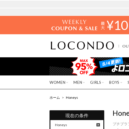
WEEKLY
¥
10
COUPON & SALE
OU
WOMEN
MEN
GIRLS
BOYS
ホーム
>
Honeys
Hone
現在の条件
プチプラ
Honeys