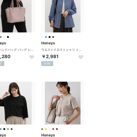
eys
Honeys
軽量ハンドバッグ バッグ レディース ハンドバッグ 軽い ショルダーバッグ セレモニー 入学式 入園式 卒業式 卒園式 ファスナー オフィス きれいめ （ダークピンク）
ウエストドロストシャツ トップス シャツ ブラウス 長袖 ワッシャー加工 ドロスト レギュラーカラー カジュアル オールシーズン 白 レディース （ブルー）
,280
￥2,981
W
NEW
eys
Honeys