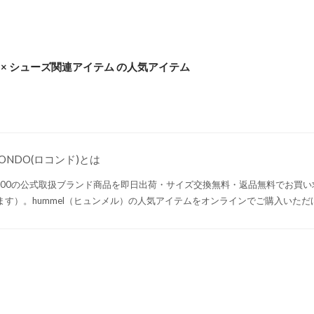
el × シューズ関連アイテム の人気アイテム
CONDO(ロコンド)とは
,000の公式取扱ブランド商品を即日出荷・サイズ交換無料・返品無料でお買
ます）。hummel（ヒュンメル）の人気アイテムをオンラインでご購入いただ