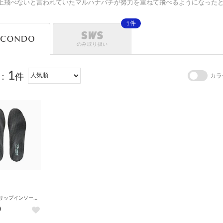
上飛べないと言われていたマルハナバチが努力を重ねて飛べるようになった
1件
のみ取り扱い
1
：
件
カラ
/ダンネツグリップインソール 【返品不可商品】 （.）
0