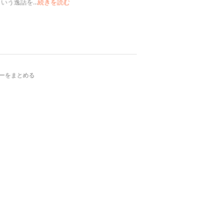
という逸話を
…
続きを読む
ーをまとめる