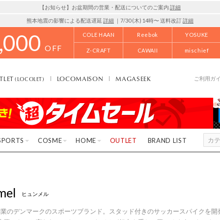
【お知らせ】お盆期間の営業・配送についてのご案内
詳細
熊本地震の影響による配送遅延
詳細
｜7/30 (木) 14時〜 送料改訂
詳細
,000
COLE HAAN
Reebok
YOSUKE
OFF
Z-CRAFT
CAWAII
mischief
TLET
LOCOMAISON
MAGASEEK
(LOCOLET)
ご利用ガ
SPORTS
COSME
HOME
OUTLET
BRAND LIST
mel
ヒュンメル
年創業のデンマークのスポーツブランド。スタッド付きのサッカースパイクを