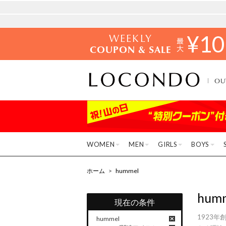
WEEKLY
¥
10
COUPON & SALE
OU
WOMEN
MEN
GIRLS
BOYS
ホーム
>
hummel
hum
現在の条件
1923
hummel