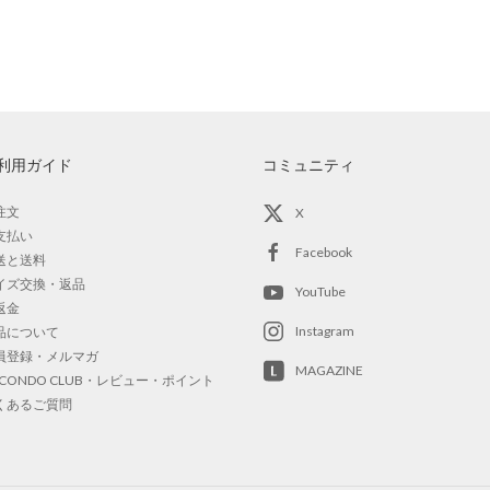
利用ガイド
コミュニティ
注文
X
支払い
Facebook
送と送料
イズ交換・返品
YouTube
返金
Instagram
品について
員登録・メルマガ
MAGAZINE
OCONDO CLUB・レビュー・ポイント
くあるご質問