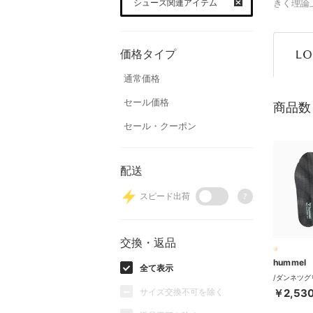
シューズ関連アイテム
きく理論
価格タイプ
通常価格
セール価格
商品数
セール・クーポン
配送
スピード出荷
?
交換・返品
hummel
全て表示
サイズ交換不可を除く
￥2,53