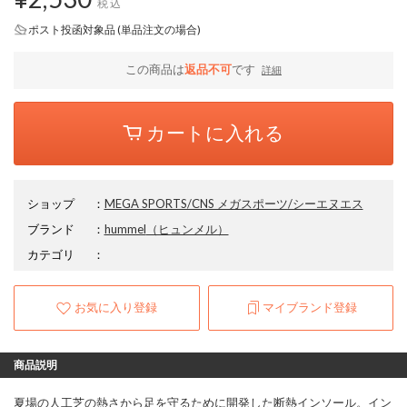
税込
ポスト投函対象品 (単品注文の場合)
この商品は
返品不可
です
詳細
カートに入れる
ショップ
：
MEGA SPORTS/CNS メガスポーツ/シーエヌエス
ブランド
：
hummel
（ヒュンメル）
カテゴリ
：
お気に入り登録
マイブランド登録
商品説明
夏場の人工芝の熱さから足を守るために開発した断熱インソール。イン