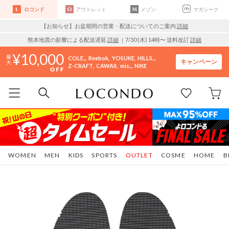
ロコンド
アウトレット
メゾン
マガシーク
【お知らせ】お盆期間の営業・配送についてのご案内
詳細
熊本地震の影響による配送遅延
詳細
｜7/30 (木) 14時〜 送料改訂
詳細
10,000
COLE..
Reebok
YOSUKE
HILLS..
キャンペーン
Z-CRAFT
CAWAII
mis..
NIKE
WOMEN
MEN
KIDS
SPORTS
OUTLET
COSME
HOME
B