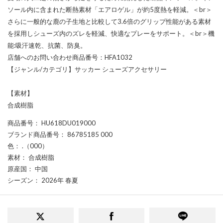
ソール内に含まれた断熱素材「エアロゲル」が約5度熱を軽減。＜br＞
さらに一般的な鹿の子生地と比較して3.6倍のグリップ性能がある素材
を採用しシューズ内のズレを軽減、快適なプレーをサポート。＜br＞機
能:吸汗速乾、抗菌、防臭。
店舗へのお問い合わせ商品番号：HFA1032
【ジャンル/カテゴリ】サッカー シューズアクセサリー
【素材】
合成樹脂
商品番号
： HU618DU019000
ブランド商品番号
： 86785185 000
色
： .（000）
素材
： 合成樹脂
原産国
： 中国
シーズン
： 2026年 春夏