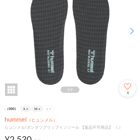
1
/
2
0
.（000）
S
○
M
○
L
×
hummel
（ヒュンメル）
ヒュンメル/ダンネツグリップインソール 【返品不可商品】 （.）
¥2,530