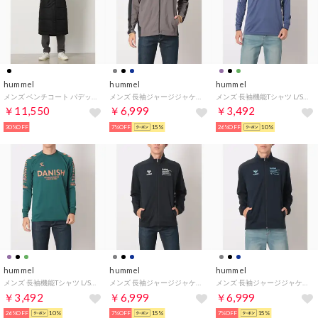
hummel
hummel
hummel
メンズ ベンチコート パデッドロングコート HAW8115AP （ブラック_ホワイト）
メンズ 長袖ジャージジャケット ジャージトップ HAT2139AP （CHARCOAL）
メンズ 長袖機能Tシャツ L/Sプラクティスシャツ HAP7225 （ダストパープル）
￥11,550
￥6,999
￥3,492
30%OFF
7%OFF
15%
26%OFF
10%
hummel
hummel
hummel
メンズ 長袖機能Tシャツ L/Sプラクティスシャツ HAP7225 （レインフォレスト）
メンズ 長袖ジャージジャケット ジャージトップ HAT2139AP （BLACK）
メンズ 長袖ジャージジャケット ジャージトップ HAT2139AP （I.NAVY）
￥3,492
￥6,999
￥6,999
26%OFF
10%
7%OFF
15%
7%OFF
15%