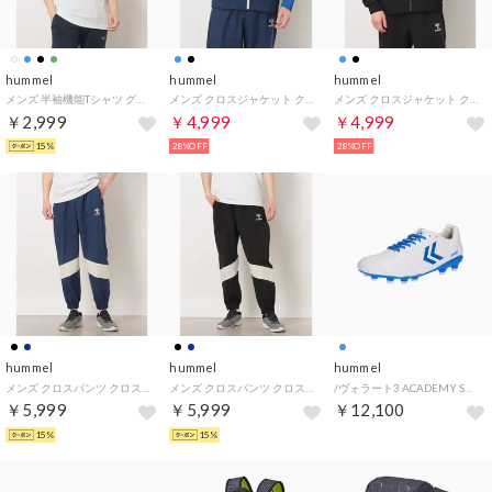
hummel
hummel
hummel
メンズ 半袖機能Tシャツ グラフィックTシャツ HAY2152AP （ホワイト）
メンズ クロスジャケット クロスジャケット HAW2208AP （オリエンタルブルー）
メンズ クロスジャケット クロスジャケット HAW2208AP （ブラック）
￥2,999
￥4,999
￥4,999
15%
28%OFF
28%OFF
hummel
hummel
hummel
メンズ クロスパンツ クロスパンツ HAW2208PAP （ミッドナイトネイビー）
メンズ クロスパンツ クロスパンツ HAW2208PAP （ブラック）
/ヴォラート3 ACADEMY SUPERWIDE （WHT_BLU）
￥5,999
￥5,999
￥12,100
15%
15%