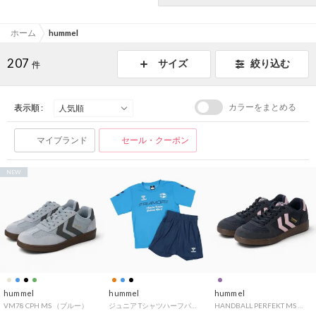
ホーム
hummel
207
サイズ
絞り込む
件
カラーをまとめる
表示順 :
マイブランド
セール・クーポン
NEW
hummel
hummel
hummel
VM78 CPH MS （ブルー）
ジュニア Tシャツハーフパンツセット プリアモーレスーツ HJP1214SP (ブルー)
HANDBALL PERFEKT MS （パープル）