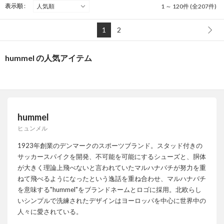
表示順 :
1 ～ 120件 (全207件)
1
2
hummel の人気アイテム
hummel
ヒュンメル
1923年創業のデンマークのスポーツブランド。スタッド付きの
サッカースパイクを開発、不可能を可能にするシューズと、胴体
が大きく理論上飛べないと言われていたマルハナバチが努力を重
ねて飛べるようになったという逸話を重ね合わせ、マルハナバチ
を意味する"hummel"をブランドネームとロゴに採用。北欧らし
いシンプルで洗練されたデザインはヨーロッパを中心に世界中の
人々に愛されている。