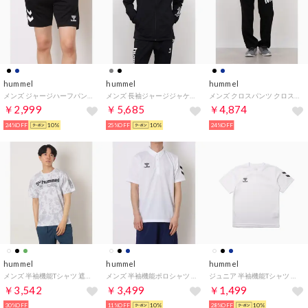
hummel
hummel
hummel
メンズ ジャージハーフパンツ ニットハーフパンツ HAP2151P （ブラック）
メンズ 長袖ジャージジャケット ウォームアップフルジップフーディー HAT2132AP （ブラック）
メンズ クロスパンツ クロスパンツ HAW2184PAP （ブラック）
￥2,999
￥5,685
￥4,874
24%OFF
10%
25%OFF
10%
24%OFF
hummel
hummel
hummel
メンズ 半袖機能Tシャツ 遮熱グラフィックTシャツ HAP1246 （ホワイト）
メンズ 半袖機能ポロシャツ ポロシャツ HAY2149 （ホワイト）
ジュニア 半袖機能Tシャツ ジュニアワンポイントTシャツ HJY2147 （ホワイト）
￥3,542
￥3,499
￥1,499
30%OFF
11%OFF
10%
28%OFF
10%