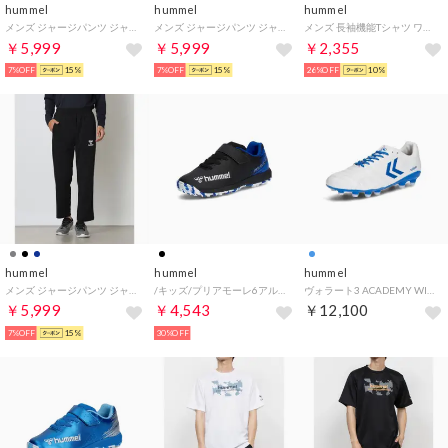
hummel
hummel
hummel
メンズ ジャージパンツ ジャージパンツ HAT2139PAP （CHARCOAL）
メンズ ジャージパンツ ジャージパンツ HAT2139PAP （I.NAVY）
メンズ 長袖機能Tシャツ ワンポイントロングスリーブシャツ HAP7234 （インディゴネイビー）
￥5,999
￥5,999
￥2,355
7%OFF
15%
7%OFF
15%
26%OFF
10%
hummel
hummel
hummel
メンズ ジャージパンツ ジャージパンツ HAT2139PAP （BLACK）
/キッズ/プリアモーレ6アルファ VTF Jr. （BLK_BLU）
ヴォラート3 ACADEMY WIDE （WHT_BLU）
￥5,999
￥4,543
￥12,100
7%OFF
15%
30%OFF