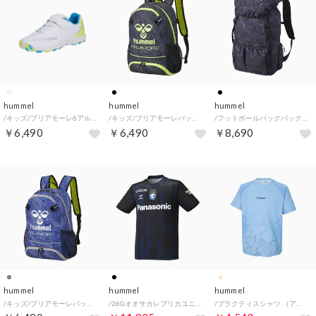
hummel
hummel
hummel
/キッズ/プリアモーレ6アルファ VTF Jr. （WHT_LBL）
/キッズ/プリアモーレバックパック22 （BLK_LYE）
/フットボールバックパック35 （BLACK）
￥6,490
￥6,490
￥8,690
hummel
hummel
hummel
/キッズ/プリアモーレバックパック22 （NVY_GRY）
/26Gオオサカレプリカユニフォームシャツ （ブラック）
/プラクティスシャツ （アクアマリン）