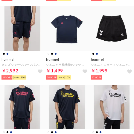
hummel
hummel
hummel
メンズ ジャージハーフパンツ ニットハーフパンツ HAP2143PAP （I.NAVYXS.PINK）
ジュニア 半袖機能Tシャツ ジュニアワンポイントTシャツ HJY2147 （ファントムネイビー×ショッキングピンク）
ジュニア ショーツ ジュニアニットハーフパンツ HJP2151P （ブラック）
￥2,992
￥1,499
￥1,999
24%OFF
10%
28%OFF
10%
37%OFF