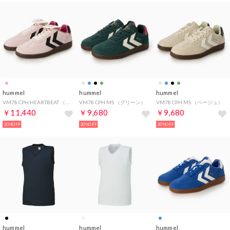
hummel
hummel
hummel
VM78 CPH HEARTBEAT （ピンク）
VM78 CPH MS （グリーン）
VM78 CPH MS （ベージュ）
￥11,440
￥9,680
￥9,680
20%OFF
20%OFF
20%OFF
hummel
hummel
hummel