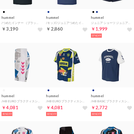
hummel
hummel
hummel
/つめたインナー （ブラック）
/キッズ/ジュニアつめたインナー （ファントムネイビー）
ジュニア ショーツ ジュニアニットハーフパンツ HJP2151P （ファントムネイビー）
￥3,190
￥2,860
￥1,999
37%OFF
hummel
hummel
hummel
/HB EURO プラクティスショーツ （ホワイト）
/HB EURO プラクティスシャツ （ネイビー）
/HB BASIC プラクティスシャツ （ファントムネイビー）
￥4,081
￥4,081
￥2,772
30%OFF
30%OFF
30%OFF