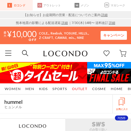
ロコンド
アウトレット
メゾン
マガシーク
【お知らせ】お盆期間の営業・配送についてのご案内
詳細
熊本地震の影響による配送遅延
詳細
｜7/30 (木) 14時〜 送料改訂
詳細
10,000
COLE..
Reebok
YOSUKE
HILLS..
キャンペーン
Z-CRAFT
CAWAII
mis..
NIKE
WOMEN
MEN
KIDS
SPORTS
OUTLET
COSME
HOME
B
hummel
ヒュンメル
お気に入り
705件
のみ取り扱い