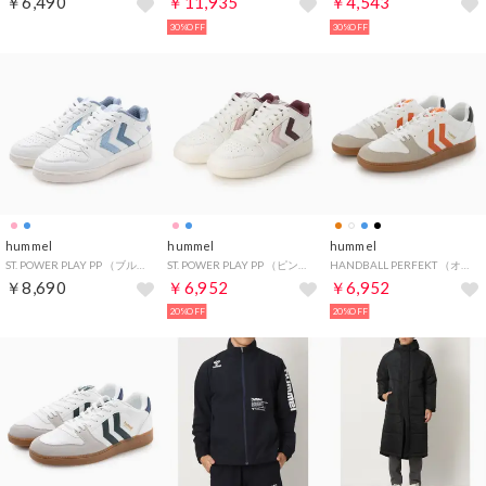
￥6,490
￥11,935
￥4,543
30%OFF
30%OFF
hummel
hummel
hummel
ST. POWER PLAY PP （ブルー）
ST. POWER PLAY PP （ピンク）
HANDBALL PERFEKT （オレンジ）
￥8,690
￥6,952
￥6,952
20%OFF
20%OFF