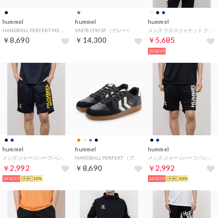
hummel
hummel
hummel
HANDBALL PERFEKT MS （ブラック）
VM78 CPH SP （グレー）
メンズ クロスジャケット クロスジャケット HAW2184AP （ホワイト）
￥8,690
￥14,300
￥5,685
25%OFF
hummel
hummel
hummel
メンズ ジャージハーフパンツ ニットハーフパンツ HAP2143PAP （I.NAVYXYELLOW）
HANDBALL PERFEKT （ブラック）
メンズ ジャージハーフパンツ ニットハーフパンツ HAP2143PAP （BLACKXWHITE）
￥2,992
￥8,690
￥2,992
24%OFF
10%
24%OFF
10%