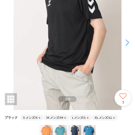
1
/
4
1
ブラック
S メンズ/S
○
M メンズ/M
○
L メンズ/L
○
XL メンズ/LL
○