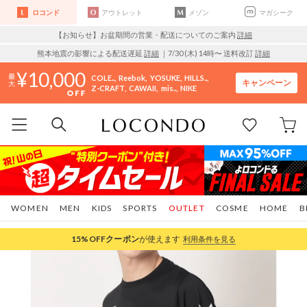
ロコンド
アウトレット
メゾン
マガシーク
【お知らせ】お盆期間の営業・配送についてのご案内
詳細
熊本地震の影響による配送遅延
詳細
｜7/30 (木) 14時〜 送料改訂
詳細
10,000
COLE..
Reebok
YOSUKE
HILLS..
キャンペーン
Z-CRAFT
CAWAII
mis..
NIKE
WOMEN
MEN
KIDS
SPORTS
OUTLET
COSME
HOME
B
15%OFF
クーポン
が使えます
利用条件を見る