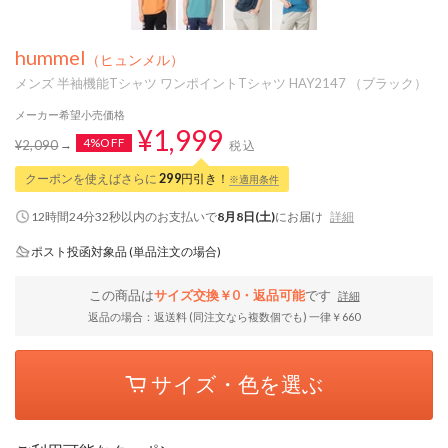
hummel
（ヒュンメル）
メンズ 半袖機能Tシャツ ワンポイントTシャツ HAY2147 （ブラック）
メーカー希望小売価格
¥1,999
4%OFF
¥2,090
税込
クーポンを使えばさらに
299
円引き！
※適用条件
12時間24分32秒
以内
のお支払いで
8月8日(土)
にお届け
詳細
ポスト投函対象品 (単品注文の場合)
この商品は
サイズ交換￥0・返品可能
です
詳細
返品の場合：返送料 (同注文なら複数個でも) 一律￥660
サイズ・色を選ぶ