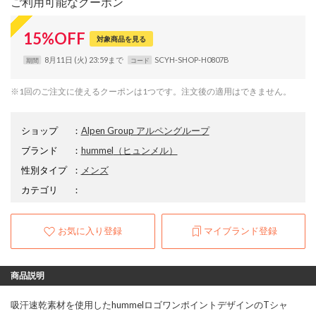
ご利用可能なクーポン
15
%
OFF
対象商品を見る
8月11日 (火) 23:59まで
SCYH-SHOP-H0807B
期間
コード
※1回のご注文に使えるクーポンは1つです。注文後の適用はできません。
ショップ
：
Alpen Group アルペングループ
ブランド
：
hummel
（ヒュンメル）
性別タイプ
：
メンズ
カテゴリ
：
お気に入り登録
マイブランド登録
商品説明
吸汗速乾素材を使用したhummelロゴワンポイントデザインのTシャ