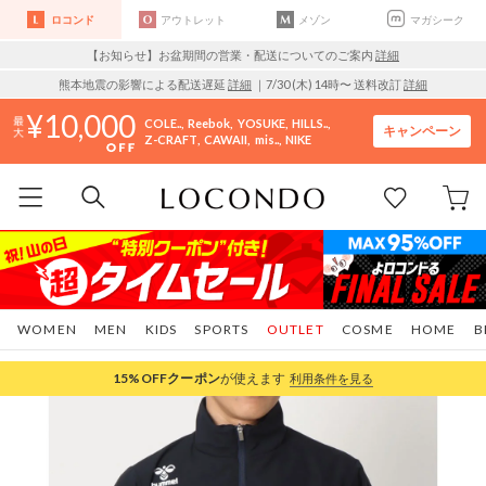
ロコンド
アウトレット
メゾン
マガシーク
【お知らせ】お盆期間の営業・配送についてのご案内
詳細
熊本地震の影響による配送遅延
詳細
｜7/30 (木) 14時〜 送料改訂
詳細
10,000
COLE..
Reebok
YOSUKE
HILLS..
キャンペーン
Z-CRAFT
CAWAII
mis..
NIKE
WOMEN
MEN
KIDS
SPORTS
OUTLET
COSME
HOME
B
15%OFF
クーポン
が使えます
利用条件を見る