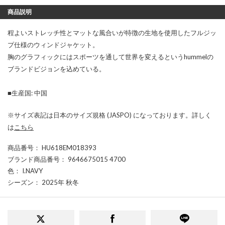
商品説明
程よいストレッチ性とマットな風合いが特徴の生地を使用したフルジッ
プ仕様のウィンドジャケット。
胸のグラフィックにはスポーツを通して世界を変えるというhummelの
ブランドビジョンを込めている。
■生産国: 中国
※サイズ表記は日本のサイズ規格 (JASPO) になっております。詳しく
は
こちら
商品番号
： HU618EM018393
ブランド商品番号
： 9646675015 4700
色
： I.NAVY
シーズン
： 2025年 秋冬