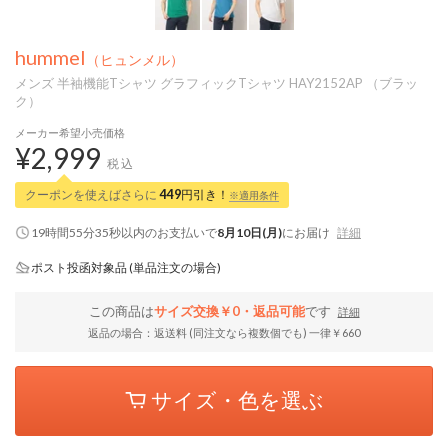
hummel
（ヒュンメル）
メンズ 半袖機能Tシャツ グラフィックTシャツ HAY2152AP （ブラッ
ク）
メーカー希望小売価格
¥2,999
税込
クーポンを使えばさらに
449
円引き！
※適用条件
19時間55分34秒
以内
のお支払いで
8月10日(月)
にお届け
詳細
ポスト投函対象品 (単品注文の場合)
この商品は
サイズ交換￥0・返品可能
です
詳細
返品の場合：返送料 (同注文なら複数個でも) 一律￥660
サイズ・色を選ぶ