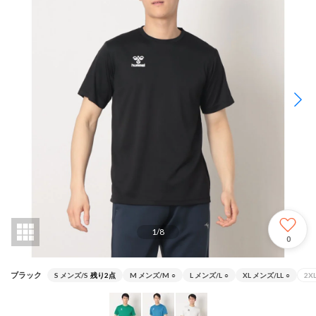
1
/
8
0
ブラック
S メンズ/S
残り2点
M メンズ/M
○
L メンズ/L
○
XL メンズ/LL
○
2X