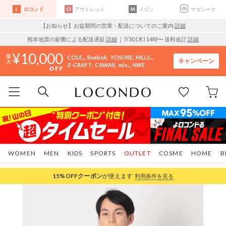
ロコンド
アウトレット
メゾン
マガシーク
【お知らせ】お盆期間の営業・配送についてのご案内
詳細
熊本地震の影響による配送遅延
詳細
｜7/30 (木) 14時〜 送料改訂
詳細
10,000
COLE..
Reebok
YOSUKE
HILLS..
キャンペーン
Z-CRAFT
CAWAII
mis..
NIKE
WOMEN
MEN
KIDS
SPORTS
OUTLET
COSME
HOME
B
15%OFF
クーポン
が使えます
利用条件を見る