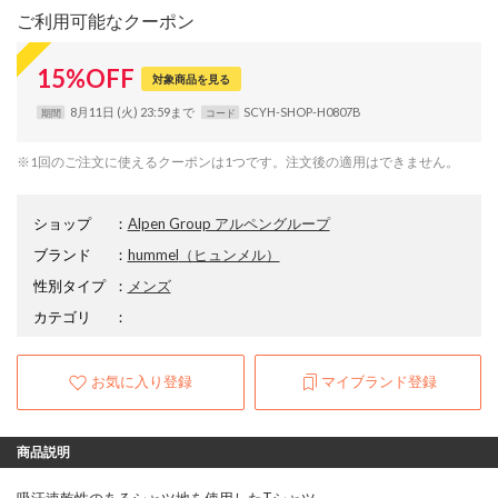
ご利用可能なクーポン
15
%
OFF
対象商品を見る
8月11日 (火) 23:59まで
SCYH-SHOP-H0807B
期間
コード
※1回のご注文に使えるクーポンは1つです。注文後の適用はできません。
ショップ
：
Alpen Group アルペングループ
ブランド
：
hummel
（ヒュンメル）
性別タイプ
：
メンズ
カテゴリ
：
お気に入り登録
マイブランド登録
商品説明
吸汗速乾性のあるシャツ地を使用したTシャツ。