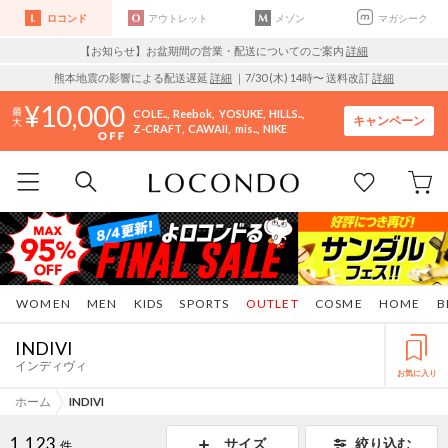
ロコンド
アウトレット
メゾン
マガシーク
【お知らせ】お盆期間の営業・配送についてのご案内
詳細
熊本地震の影響による配送遅延
詳細
｜7/30 (木) 14時〜 送料改訂
詳細
10,000
COLE..
Reebok
YOSUKE
HILLS..
キャンペーン
Z-CRAFT
CAWAII
mis..
NIKE
WOMEN
MEN
KIDS
SPORTS
OUTLET
COSME
HOME
B
INDIVI
インディヴィ
お気に入り
ホーム
INDIVI
1,123
サイズ
絞り込む
件