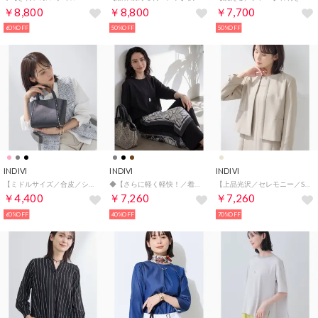
￥8,800
￥8,800
￥7,700
60%OFF
50%OFF
50%OFF
INDIVI
INDIVI
INDIVI
【ミドルサイズ／合皮／ショルダー付】スタッズ風メタルバッグ （ブラック(019)）
◆【さらに軽く軽快！／着る日傘】ドルマントップス （ブラック(019)）
【上品光沢／セレモニー／SETUP可能】切り替えデザインジャケット （ベージュ(652)）
￥4,400
￥7,260
￥7,260
60%OFF
40%OFF
70%OFF