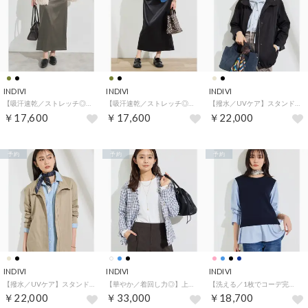
INDIVI
INDIVI
INDIVI
【吸汗速乾／ストレッチ◎】サテン素材ナロースカート （カーキ(027)）
【吸汗速乾／ストレッチ◎】サテン素材ナロースカート （ブラック(019)）
【撥水／UVケア】スタンドカラー マウンテンパーカー （ブラック(019)）
￥17,600
￥17,600
￥22,000
予約
予約
予約
INDIVI
INDIVI
INDIVI
【撥水／UVケア】スタンドカラー マウンテンパーカー （ベージュ(052)）
【華やか／着回し力◎】上品ツイードVネックジャケット （サックスブルー(490)）
【洗える／1枚でコーデ完成】重ね着風ニットトップス （ネイビー(594)）
￥22,000
￥33,000
￥18,700