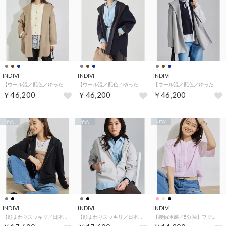
INDIVI
INDIVI
INDIVI
【ウール混／配色／ゆったり】ミドル丈リバーフーディコート （キャメルブラウン(041)）
【ウール混／配色／ゆったり】ミドル丈リバーフーディコート （ネイビー(594)）
【ウール混／配色／ゆったり】ミドル丈リバーフーディコート （グレー(512)）
￥46,200
￥46,200
￥46,200
予約
予約
NEW
INDIVI
INDIVI
INDIVI
【顔まわりスッキリ／日本製】立体フードジャージパーカー （ブラック(019)）
【顔まわりスッキリ／日本製】立体フードジャージパーカー （ライトグレー(011)）
【接触冷感／5分袖】フリルタックブラウス （ライトピンク(370)）