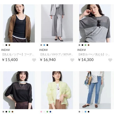
INDIVI
INDIVI
INDIVI
【洗える／シアー】フーディー カーディガンニット （ブラウン(044)）
【洗える／UVケア／SETUP可能】ウール調ワイドパンツ （ライトグレー(011)）
【体型カバー／洗える】シアードルマンニット （ライトグレー(511)）
￥15,400
￥16,940
￥14,300