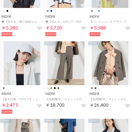
INDIVI
INDIVI
INDIVI
◆【洗える／着心地楽ちん】ブラウス風ストライプカットソートップス （ブラック(319)）
◆【洗える／UVケア／SETUP可能】デニムライク ランタン袖ブラウス （ブルー(493)）
【バックシャン】デザインTブラウス （ライトグレー(011)）
￥5,280
￥5,720
￥5,588
60%OFF
60%OFF
60%OFF
予約
予約
INDIVI
INDIVI
INDIVI
【着る日傘／UVケア】ミニマルキャップ （ライトグレー(611)）
【洗濯機OK／ストレッチ◎】ストレートワイドパンツ （キャメルブラウン(241)）
【洗濯機OK／ストレッチ◎】秋はじめのダブルジャケット （キャメルブラウン(241)）
￥2,475
￥18,700
￥26,400
50%OFF
予約
予約
予約