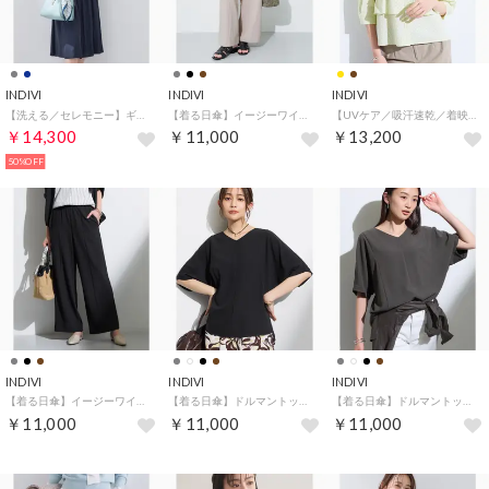
INDIVI
INDIVI
INDIVI
【洗える／セレモニー】ギャザーフレアワンピース （ネイビー(094)）
【着る日傘】イージーワイドパンツ （グレージュ(650)）
【UVケア／吸汗速乾／着映え】ティアードストライプシャツ （イエロー(331)）
￥14,300
￥11,000
￥13,200
50%OFF
INDIVI
INDIVI
INDIVI
【着る日傘】イージーワイドパンツ （ブラック(019)）
【着る日傘】ドルマントップス （ブラック(019)）
【着る日傘】ドルマントップス （チャコールグレー(013)）
￥11,000
￥11,000
￥11,000