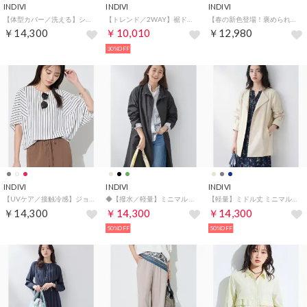
INDIVI
INDIVI
INDIVI
【体型カバー／洗える】シアードルマンニット （ブラック(019)）
【トレンド／2WAY】裾ドロスト付きシアーブラウスブルゾン （グリーン(025)）
【春の新色登場！褒められデニム】スリムストレート デニムパンツ （ブルー(692)）
￥14,300
￥10,010
￥12,980
30%OFF
INDIVI
INDIVI
INDIVI
【UVケア／接触冷感】ジョーゼットドルマンブラウス （ホワイト(102)）
◆【撥水／軽量】ミニマル スタンドカラーコート （ブラック(019)）
【軽量】ミドル丈 ミニマルトレンチコート （ライトベージュ(051)）
￥14,300
￥14,300
￥14,300
50%OFF
50%OFF