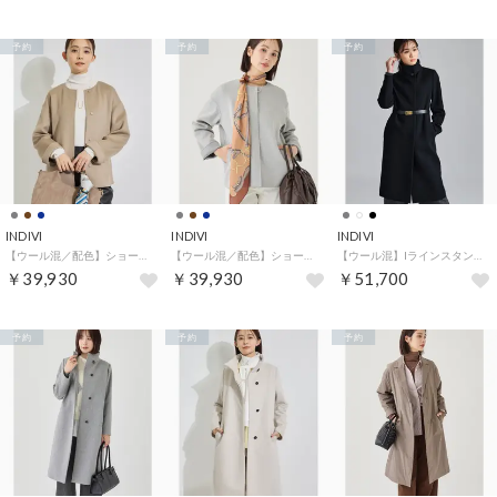
予約
予約
予約
INDIVI
INDIVI
INDIVI
【ウール混／配色】ショート丈リバー丸首コート （キャメルブラウン(041)）
【ウール混／配色】ショート丈リバー丸首コート （グレー(512)）
【ウール混】Iラインスタンドカラーコート （ブラック(019)）
￥39,930
￥39,930
￥51,700
予約
予約
予約