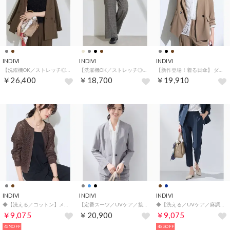
INDIVI
INDIVI
INDIVI
【洗濯機OK／ストレッチ◎】秋はじめのダブルジャケット （ブラウン(044)）
【洗濯機OK／ストレッチ◎】ストレートワイドパンツ （チャコールグレー(214)）
【新作登場！着る日傘】 ダブルジャケット （モカブラウン(042)）
￥26,400
￥18,700
￥19,910
INDIVI
INDIVI
INDIVI
◆【洗える／コットン】メッシュジップニットカーディガン （ブラウン(043)）
【定番スーツ／UVケア／接触冷感/洗える】ウール調ノーカラージャケット （ライトグレー(011)）
◆【洗える／UVケア／麻調】テーパードパンツ （ネイビー(094)）
￥9,075
￥20,900
￥9,075
45%OFF
45%OFF