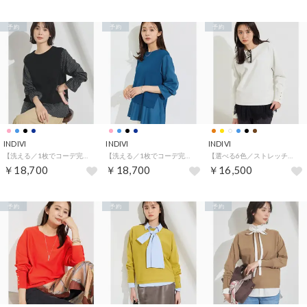
予約
予約
予約
INDIVI
INDIVI
INDIVI
【洗える／1枚でコーデ完成】重ね着風ニットトップス （ブラック(519)）
【洗える／1枚でコーデ完成】重ね着風ニットトップス （ブルー(093)）
【選べる6色／ストレッチ◎】きれいめドルマンスリーブニット （オフホワイト(003)）
￥18,700
￥18,700
￥16,500
予約
予約
予約