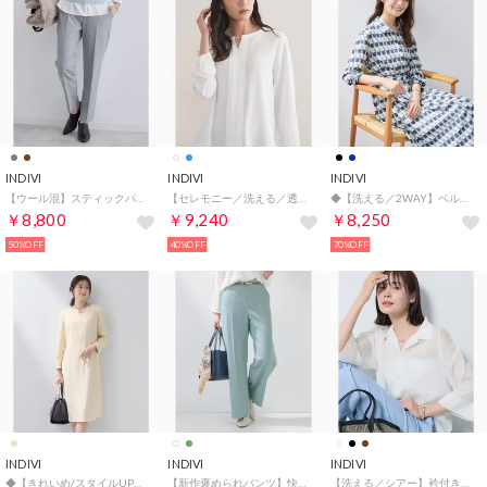
INDIVI
INDIVI
INDIVI
【ウール混】スティックパンツ （グレー(912)）
【セレモニー／洗える／透けにくい】ジオメ柄プリントブラウス （ホワイト(001)）
◆【洗える／2WAY】ベルト付き ジオメトリック柄 シャツワンピース （ネイビー(194)）
￥8,800
￥9,240
￥8,250
50%OFF
40%OFF
70%OFF
INDIVI
INDIVI
INDIVI
◆【きれいめ/スタイルUP】ジョーゼットワンピース （ベージュ(052)）
【新作褒められパンツ】快温ワイドパンツ （ミントグリーン(021)）
【洗える／シアー】衿付きシャツライクニットカーディガン （ホワイト(001)）