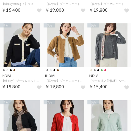
【繊細な煌めき！】ラメモール クルーネックカーディガン （ブラック(019)）
【軽やか】ブークレニットジャケット （オフホワイト(003)）
【軽やか】ブークレニットジャケット （ライトグレー(011)）
￥15,400
￥19,800
￥19,800
予約
予約
予約
INDIVI
INDIVI
INDIVI
【軽やか】ブークレニットジャケット （ブラック(519)）
【軽やか】ブークレニットジャケット （キャメルブラウン(041)）
【ウール混／美素材】ベーシック丸首カーディガン （チャコールグレー(914)）
￥19,800
￥19,800
￥15,400
予約
予約
予約