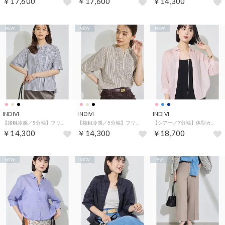
￥17,600
￥17,600
￥14,300
NEW
NEW
NEW
INDIVI
INDIVI
INDIVI
【接触冷感／5分袖】フリルタックブラウス （ブラック(319)）
【接触冷感／5分袖】フリルタックブラウス （ライトベージュ(351)）
【シアー／7分袖】体型カバーゆったりシャツ （ピンク(371)）
￥14,300
￥14,300
￥18,700
NEW
NEW
予約