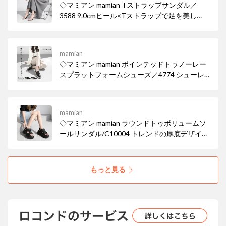
◇マミアン mamian Tストラップサンダル／
3588 9.0cmヒール×Tストラップで足を美し
く。スタイルアップ効果も♪ 女性らしい華奢な
ヒールサンダルは、デイリー使いはもちろん華
やかなパーティシーンでも活躍。ワイドなスク
mamian
エアトゥでトレンド感も忘れずに。
◇マミアン mamian ポインテッドトゥノーレー
スプラットフォームシューズ／4774 シューレ
ースの無いスリッポンタイプのドレスシュー
ズ。 マニッシュなパンツコーデにも、スカート
のはずしアイテムとしても使えるポインテッド
mamian
トゥ厚底ローファー。
◇マミアン mamian ラウンドトゥボリュームソ
ールサンダル/C10004 トレンドの厚底デザイン
が、履くだけで脚長効果を叶え、スタイリング
にエッジを効かせます。スポーティーながら
も、オールブラックでまとめることで都会的な
もっと見る
モード感を演出しています。