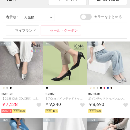
カラーをまとめる
表示順 :
マイブランド
セール・クーポン
SELECT
HOT
HOT
mamian
mamian
mamian
【 26SS iCoN COLORS 】1.5cm 痛くなりにくい 美脚ポインテッドトゥカラーパンプス／C20143 （シルバー）
【 7.0cm ポインテッドトゥ 】フォーマルベーシックパンプス：iCoN BASIC／7203BC （ブラックスムース）
ポインテッドトゥバレエシューズ／1333 （シルバー）
￥7,128
￥9,240
￥8,690
20%OFF
15%
15%
15%
HOT
HOT
HOT