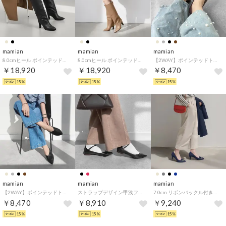
mamian
mamian
mamian
8.0cmヒール ポインテッドトゥワイドシャフトロングブーツ／m81007 （ブラック）
8.0cmヒール ポインテッドトゥワイドシャフトロングブーツ／m81007 （ベージュ）
【2WAY】ポインテッドトゥバブーシュ／137 （ダークブラウン）
￥18,920
￥18,920
￥8,470
15%
15%
15%
mamian
mamian
mamian
【2WAY】ポインテッドトゥバブーシュ／137 （ブラック）
ストラップデザイン甲浅フラットシューズ／4801 （チャコールCR）
7.0cm リボンバックル付きアーモンドトゥパンプス／lt7001 （ネイビーS）
￥8,470
￥8,910
￥9,240
15%
15%
15%