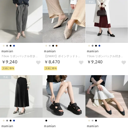
予約
mamian
mamian
mamian
7.0cm リボンバックル付きアーモンドトゥパンプス／lt7001 （ベージュS）
【2WAY】ポインテッドトゥバブーシュ／137 （グレージュ）
7.0cm リボンバックル付きアーモンドトゥパンプス／lt7001 （ブラックS）
￥9,240
￥8,470
￥9,240
15%
15%
予約
mamian
mamian
mamian