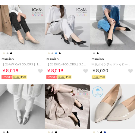
mamian
mamian
mamian
【 26AW iCoN COLORS 】1.5cm 痛くなりにくい 美脚ポインテッドトゥカラーパンプス／C20143 （グレージュ）
【 26SS iCoN COLORS 】5.0cm 痛くなりにくい 美脚ポインテッドトゥカラーパンプス／C57173 （ブラック）
甲浅ポインテッドトゥローファー／124 （ブラックE）
￥8,019
￥8,019
￥8,030
10%OFF
15%
10%OFF
15%
15%