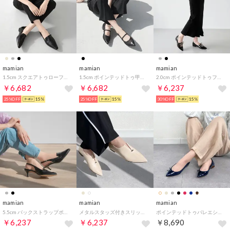
mamian
mamian
mamian
1.5cm スクエアトゥローファー／m18016（ブラック）
1.5cm ポインテッドトゥ甲ゴムストラップチュールフラットパンプス/m17057 （ブラックTU）
2.0cm ポインテッドトゥフラットシューズ／m17068 （ブラックE）
￥6,682
￥6,682
￥6,237
25%OFF
15%
25%OFF
15%
30%OFF
15%
mamian
mamian
mamian
5.5cm バックストラップポインテッドトゥローファーパンプス/m55223 （ブラック）
メタルスタッズ付きスリットフラットシューズ／4795 （アイボリー）
ポインテッドトゥバレエシューズ／1333 （ネイビーE）
￥6,237
￥6,237
￥8,690