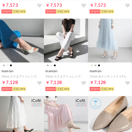
￥7,573
￥7,573
￥7,573
15%OFF
15%
15%OFF
15%
15%OFF
15%
mamian
mamian
mamian
9.0cm スクエアトゥシンプルミュール／m96104 （ホワイト）
9.0cm スクエアトゥシンプルミュール／m96104 （ブラック）
7.0cm ポインテッドトゥTストラップバックバンドパンプス／m72008 （シルバー）
￥7,128
￥7,128
￥7,128
20%OFF
15%
20%OFF
15%
20%OFF
15%