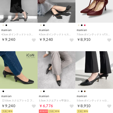
mamian
mamian
mamian
4.5cm ポインテッドトゥスクエアリボンパンプス／m45010 （ブラックツイード）
4.5cm ポインテッドトゥスクエアリボンパンプス／m45010 （ブラックS）
7.0cm ポインテッドトゥTストラップパンプス／m72003 （ワイン）
￥9,240
￥9,240
￥8,910
mamian
mamian
mamian
【 5.0cm スクエアトゥ 】フォーマルベーシックパンプス：iCoN BASIC／355BC （ブラックスムース）
1.5cm スクエアトゥ甲深ローファー／2009 （ブラック）
5.0cm ポインテッドトゥローファースタイルパンプス／5725 （ブラック）
￥9,240
￥6,776
￥8,910
15%
20%OFF
15%
15%