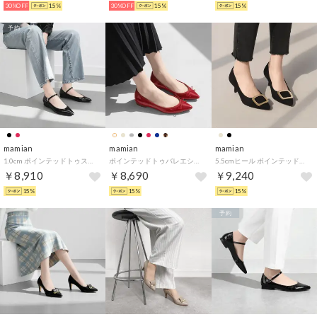
30%OFF
15%
30%OFF
15%
15%
予約
mamian
mamian
mamian
1.0cm ポインテッドトゥストラップデザイン甲浅フラットシューズ／4801 （ブラックG）
ポインテッドトゥバレエシューズ／1333 （レッドE）
5.5cmヒール ポインテッドトゥバックルパンプス／m55224 （ブラックS）
￥8,910
￥8,690
￥9,240
15%
15%
15%
予約