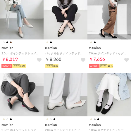
mamian
mamian
mamian
2.0cm ポインテッドトゥメタルパーツフラットシューズ／m17064 （ホワイトグレー）
バックル付きポインテッドトゥフラットパンプス/2.0cmローヒール /4785（ブラックS）
7.0cm ポインテッドトゥダブルリボンサテンパンプス／m72025 （ブラックサテン）
￥8,019
￥8,360
￥7,656
10%OFF
15%
15%
20%OFF
15%
mamian
mamian
mamian
2.0cm ポインテッドトゥアクセントヒールフラットシューズ／4797 （ブラック）
2.0cm ポインテッドトゥアクセントヒールフラットシューズ／4797 （ホワイトグレー）
1.0cm スクエアトゥメリージェーンフラットシューズ／m10309 （ブラックサテン）