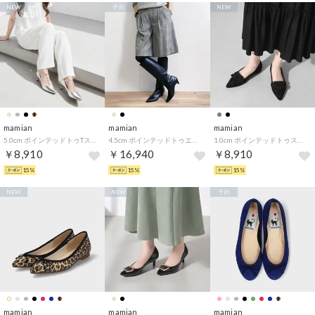
NEW
予約
NEW
mamian
mamian
mamian
5.0cm ポインテッドトゥTストラップパンプス／m55201 （シルバー）
4.5cm ポインテッドトゥエレガントルーズロングブーツ／m45008 （ブラック）
1.0cm ポインテッドトゥステッチリボンフラットシューズ／m17016 （ブラックS）
￥8,910
￥16,940
￥8,910
15%
15%
15%
NEW
NEW
予約
mamian
mamian
mamian