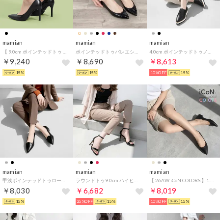
mamian
mamian
mamian
【 9.0cm ポインテッドトゥ 】フォーマルベーシックパンプス：iCoN BASIC／904BC （ブラックスムース）
ポインテッドトゥバレエシューズ／1333 （ブラックE）
4.0cm ポインテッドトゥノーレースプラットフォームシューズ／4774 （ブラック）
￥9,240
￥8,690
￥8,613
15%
15%
10%OFF
15%
mamian
mamian
mamian
甲浅ポインテッドトゥローファー／124 （ブラック）
ラウンドトゥ9.0cm ハイヒールラインサンダル／3570 （ブラック）
【 26AW iCoN COLORS 】1.5cm 痛くなりにくい 美脚ポインテッドトゥカラーパンプス／C20143 （ブラック）
￥8,030
￥6,682
￥8,019
15%
25%OFF
15%
10%OFF
15%