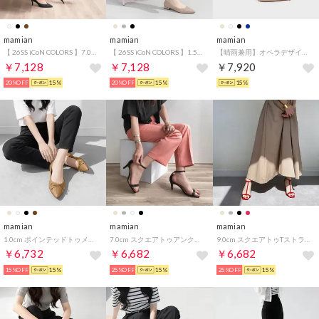
mamian
mamian
mamian
【 26SS iCoN COLORS 】7.0cmヒール 痛くなりにくい 美脚 ポインテッドトゥリネンカラーパンプス／C76535 （ブラックL）
【 26SS iCoN COLORS 】1.5cm 痛くなりにくい 美脚ポインテッドトゥカラーパンプス／C20143 （グレージュE）
【晴雨兼用】オペラデザインレインシューズ／4783 （グレージュE）
￥7,128
￥7,128
￥7,920
20%OFF
15%
20%OFF
15%
15%
mamian
mamian
mamian
1.0cm ポインテッドトゥメッシュバレエシューズ／m17036 （ベージュMS）
7.0cm スクエアトゥアンクルストラップサンダル／735 （ブラック）
9.0cm スクエアトゥTストラップサンダル／3588 （レッドE）
￥6,732
￥6,682
￥6,682
15%OFF
15%
25%OFF
15%
25%OFF
15%