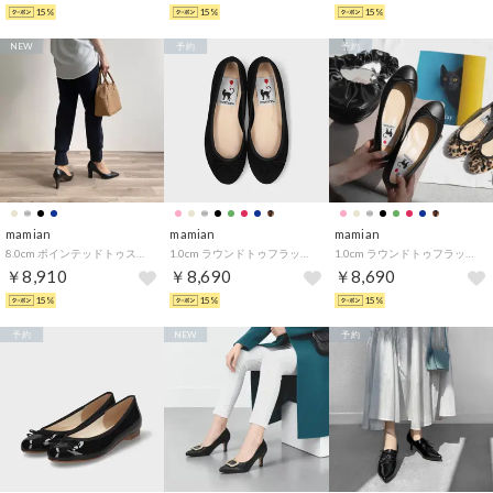
15%
15%
15%
NEW
予約
予約
mamian
mamian
mamian
8.0cm ポインテッドトゥスリムヒールパンプス／m81001 （ブラック）
1.0cm ラウンドトゥフラットバレエシューズ／m10201 （ブラックS）
1.0cm ラウンドトゥフラットバレエシューズ／m10201 （ブラック）
￥8,910
￥8,690
￥8,690
15%
15%
15%
予約
NEW
予約