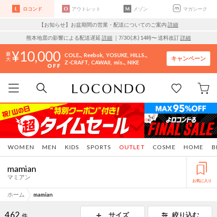
ロコンド
アウトレット
メゾン
マガシーク
【お知らせ】お盆期間の営業・配送についてのご案内
詳細
熊本地震の影響による配送遅延
詳細
｜7/30 (木) 14時〜 送料改訂
詳細
10,000
COLE..
Reebok
YOSUKE
HILLS..
キャンペーン
Z-CRAFT
CAWAII
mis..
NIKE
WOMEN
MEN
KIDS
SPORTS
OUTLET
COSME
HOME
B
mamian
マミアン
お気に入り
ホーム
mamian
462
サイズ
絞り込む
件