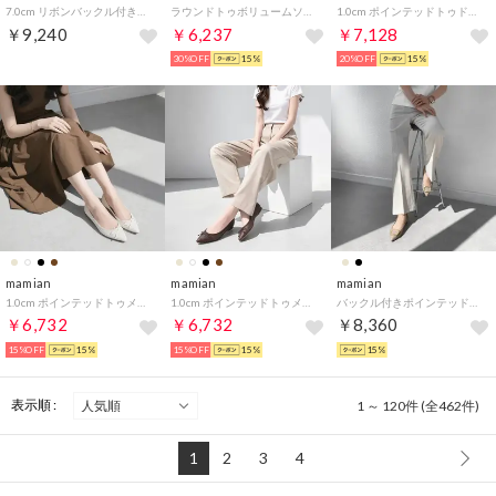
7.0cm リボンバックル付きアーモンドトゥパンプス／lt7001 （チャコールS）
ラウンドトゥボリュームソールサンダル/C10004 （ブラック）
1.0cm ポインテッドトゥドットチュール バレエシューズ/m17037（ブラックTU）
￥9,240
￥6,237
￥7,128
30%OFF
15%
20%OFF
15%
mamian
mamian
mamian
1.0cm ポインテッドトゥメッシュバレエシューズ／m17036 （ホワイトMS）
1.0cm ポインテッドトゥメッシュバレエシューズ／m17036 （ダークブラウンMS）
バックル付きポインテッドトゥフラットパンプス/2.0cmローヒール／4785 （グレージュ）
￥6,732
￥6,732
￥8,360
15%OFF
15%
15%OFF
15%
15%
表示順 :
1 ～ 120件 (全462件)
1
2
3
4