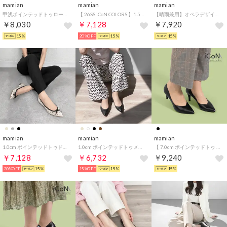
mamian
mamian
mamian
甲浅ポインテッドトゥローファー／124 （シルバー）
【 26SS iCoN COLORS 】1.5cm 痛くなりにくい 美脚ポインテッドトゥカラーパンプス／C20143 （ブラックE）
【晴雨兼用】オペラデザインレインシューズ／4783 （ニュアンスグレーE）
￥8,030
￥7,128
￥7,920
15%
20%OFF
15%
15%
mamian
mamian
mamian
1.0cm ポインテッドトゥドットチュール バレエシューズ（m17037） （ベージュTU）
1.0cm ポインテッドトゥメッシュバレエシューズ／m17036 （ブラックMS）
【 7.0cm ポインテッドトゥ 】フォーマルベーシックパンプス：iCoN BASIC／6600BC （ブラックスムース）
￥7,128
￥6,732
￥9,240
20%OFF
15%
15%OFF
15%
15%