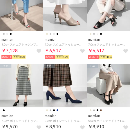
mamian
mamian
mamian
9.0cm スクエアトゥシンプルミュール／m96104 （シルバー）
7.0cm スクエアトゥミュールサンダル／733 （ブラック） （グレージュ）
7.0cm スクエアトゥミュールサンダル／733 （ブラック） （ブラック）
￥7,128
￥6,517
￥6,517
20%OFF
15%
25%OFF
15%
25%OFF
15%
予約
予約
NEW
mamian
mamian
mamian
7.0cm ポインテッドトゥフロントスリットブーティ／7235 （ブラック）
8.0cm ポインテッドトゥスリムヒールパンプス／m81001 （ネイビーS）
5.0cm ポインテッドトゥTストラップパンプス／m55201 （ブラックE）
￥9,570
￥8,910
￥8,910