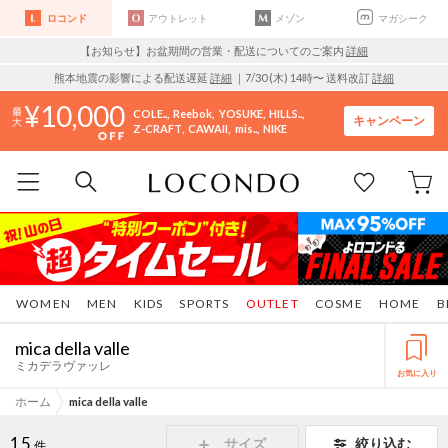
ロコンド
アウトレット
メゾン
マガシーク
【お知らせ】お盆期間の営業・配送についてのご案内
詳細
熊本地震の影響による配送遅延
詳細
｜7/30 (木) 14時〜 送料改訂
詳細
10,000
COLE..
Reebok
YOSUKE
HILLS..
キャンペーン
Z-CRAFT
CAWAII
mis..
NIKE
WOMEN
MEN
KIDS
SPORTS
OUTLET
COSME
HOME
B
mica della valle
ミカデラヴァッレ
お気に入り
ホーム
mica della valle
15
サイズ
絞り込む
件