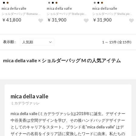
mica della valle
mica della valle
mica della valle
ショルダーバッグ Romana SO-0100 （BLACK/ブラック）
ショルダーバッグ Stella piccola SO-0093S （BLACK/ブラック）
ショルダーバッグ Stella piccola SO-0093S （CINNAMON/ブラウン）
￥41,800
￥31,900
￥31,900
表示順 :
1 ～ 15件 (全15件)
mica della valle × ショルダーバッグ M の人気アイテム
mica della valle
ミカデラヴァッレ
mica della valle (ミカデラヴァッレ)は2018年に誕生。デザイナー
中谷美香は空間デザインを学び、その後ハンドバッグデザイナー
としてのキャリアをスタート。ブランド名”mica della valle" はデ
ザイナーの名前をイタリア語に変換したワードに由来。私たちの