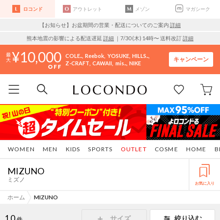
ロコンド
アウトレット
メゾン
マガシーク
【お知らせ】お盆期間の営業・配送についてのご案内
詳細
熊本地震の影響による配送遅延
詳細
｜7/30 (木) 14時〜 送料改訂
詳細
10,000
COLE..
Reebok
YOSUKE
HILLS..
キャンペーン
Z-CRAFT
CAWAII
mis..
NIKE
WOMEN
MEN
KIDS
SPORTS
OUTLET
COSME
HOME
B
MIZUNO
ミズノ
お気に入り
ホーム
MIZUNO
10
サイズ
絞り込む
件