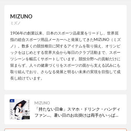
MIZUNO
ミズノ
1906年の創業以来、日本のスポーツ品産業をリードし、世界屈
指の総合スポーツ用品メーカーへと発展してきたMIZUNO（ミズ
ノ）。数多くの競技種目に関するアイテムを取り揃え、オリンピ
ックをはじめとする世界大会から毎日のクラブ活動まで、スポー
ツシーンを幅広くサポートしています。競技分野への貢献だけに
留まらず、人々の健康づくりをスポーツの面から支える試みにも
取り組んでおり、さらなる発展と明るい未来の実現を目指して成
長し続けています。
MIZUNO
「持たない日傘」スマホ・ドリンク・ハンディ
ファン…、暑い日のお出掛けは両手がいっぱ
い。荷物が多い時、ベビーカーや車椅子を押す
時、ガーデニングや農作業をする時。両手が塞