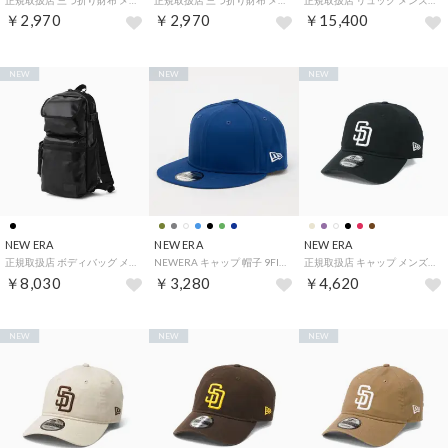
￥2,970
￥2,970
￥15,400
NEW
NEW
NEW
NEW ERA
NEW ERA
NEW ERA
正規取扱店 ボディバッグ メンズ レディース 大きめ ブランド ショルダーバッグ ワンショルダー スポーツ スリングバッグ ワンショルダーバッグ 大人 縦型 A5 スリングボディバッグ 12L （レザーブラック）
NEWERA キャップ 帽子 9FIFTY ワンサイズ メッシュ フラットバイザー スナップバック メッシュ素材 アウトドア サマー NEWERA 9FIFTY CAP （ロイヤルflag）
正規取扱店 キャップ メンズ レディース 深め ベースボール おしゃれ ブランド サイズ 無地 女性 男性 MLB 帽子 ベースボールキャップ 9TWENTY ウォッシュドコットン （パドレスブラック）
￥8,030
￥3,280
￥4,620
NEW
NEW
NEW