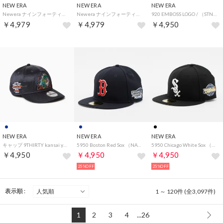
NEW ERA
NEW ERA
NEW ERA
Newera ナインフォーティー 940 キャップ レディース ウーマン 帽子 ヤンキース LA ドジャース 女性 刺繍ロゴ NEWERA 9FORTY LEAGUE CAP （NYアニマル）
Newera ナインフォーティー 940 キャップ レディース ウーマン 帽子 ヤンキース LA ドジャース 女性 刺繍ロゴ NEWERA 9FORTY LEAGUE CAP （NYブラックヒョウ柄(ベロア)）
920 EMBOSS LOGO / （STN (96)）
￥4,979
￥4,979
￥4,950
NEW ERA
NEW ERA
NEW ERA
キャップ 9THIRTY kansai yamamoto 山本寛斎 龍 （NVY）
5950 Boston Red Sox （NAVY）
5950 Chicago White Sox （BLACK）
￥4,950
￥4,950
￥4,950
25%OFF
25%OFF
表示順 :
1 ～ 120件 (全3,097件)
1
2
3
4
...26