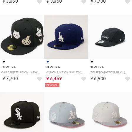
￥3,850
￥3,850
￥7,700
NEW ERA
NEW ERA
NEW ERA
CAP 59FIFTY AO CHIIKAWA FRIENDS ブラック [14864521] （ブラック）
MLB CHAMPION 59FIFTY CAP 帽子 （ロサンゼルス・ドジャース）
/OD JETCAP GTX 2L BLK （ブラック）
￥7,700
￥6,469
￥6,930
18%OFF