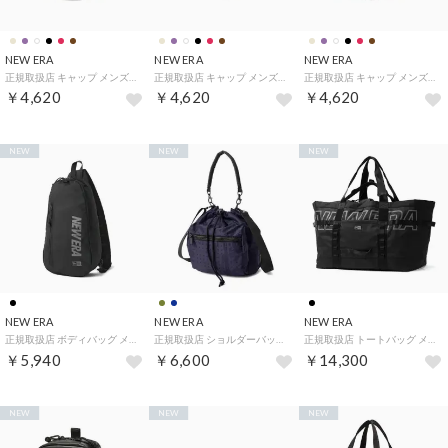
NEW ERA
NEW ERA
NEW ERA
正規取扱店 キャップ メンズ レディース 深め ベースボール おしゃれ ブランド サイズ 無地 女性 男性 MLB 帽子 ベースボールキャップ 9TWENTY ウォッシュドコットン （パドレスアイボリー）
正規取扱店 キャップ メンズ レディース 深め ベースボール おしゃれ ブランド サイズ 無地 女性 男性 MLB 帽子 ベースボールキャップ 9TWENTY ウォッシュドコットン （パドレスバーントウッド）
正規取扱店 キャップ メンズ レディース 深め ベースボール おしゃれ ブランド サイズ 無地 女性 男性 MLB 帽子 ベースボールキャップ 9TWENTY ウォッシュドコットン （パドレスカーキ）
￥4,620
￥4,620
￥4,620
NEW
NEW
NEW
NEW ERA
NEW ERA
NEW ERA
正規取扱店 ボディバッグ メンズ レディース 大きめ ブランド ショルダーバッグ ボディーバッグ スポーツ スリングバッグ ワンショルダーバッグ 縦型 A5 ボディバッグ ワンショルダー 8L （ブラックREF）
正規取扱店 ショルダーバッグ メンズ レディース 斜めがけバッグ 小さめ 巾着バッグ ブランド 軽量 軽い 手持ち 巾着 カジュアル シンプル ミニショルダー 2WAY ドローストリング ポーチ 3L （ネイビーペイズリー）
正規取扱店 トートバッグ メンズ レディース 大きめ A4 B4 A3 バッグ トート 大容量 カジュアル ブランド 巾着 大きい 旅行 スポーツ キャンプ アウトドア おしゃれ ヒュージ 85L （ブラック）
￥5,940
￥6,600
￥14,300
NEW
NEW
NEW