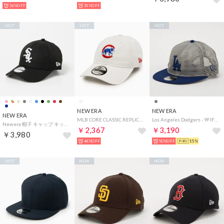
36%OFF
35%OFF
HOT
HOT
HOT
NEW ERA
NEW ERA
NEW ERA
MLB CORE CLASSIC REPLICA 9TWENTY COLLECTION 帽子 （シカゴカブスホワイト3）
Los Angeles Dodgers - 9FIFTY TRACKER ALL MESH GRAY/DARK ROYAL【14388563】 （ALL MESH GRAY/DARK ROYAL）
Newera 帽子 キャップ キッズ キッズサイズ ナインフォーティ 940 ベースボールキャップ チャイルド ユース MLBグッズ NEWERA 9FORTY CHILD /YOUTH
￥2,367
￥3,190
￥3,980
46%OFF
50%OFF
15%
HOT
NEW
NEW