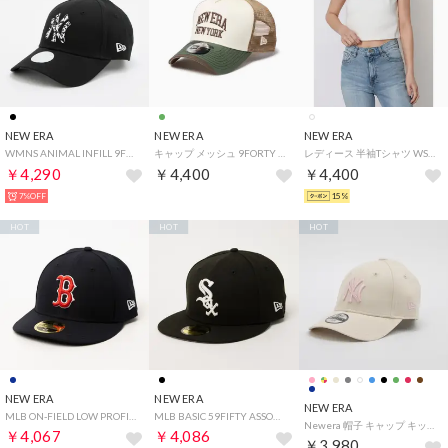
NEW ERA
NEW ERA
NEW ERA
WMNS ANIMAL INFILL 9FORTY NEYYAN BLKDOC （BLACK）
キャップ メッシュ 9FORTY A-Frame トラッカー College （KHA）
レディース 半袖Tシャツ WS SS RIB BABY TEE WHI 14857953 （ホワイト）
￥4,290
￥4,400
￥4,400
7%OFF
15%
HOT
HOT
HOT
NEW ERA
NEW ERA
NEW ERA
MLB ON-FIELD LOW PROFILE 59FIFTY AUTHENTIC COLLECTION 帽子 （レッドソックスネイビー）
MLB BASIC 59FIFTY ASSORTED COLORS COLLECTION 帽子 （シカゴ・ホワイトソックス）
Newera 帽子 キャップ キッズ キッズサイズ ナインフォーティ 940 ベースボールキャップ チャイルド ユース MLBグッズ NEWERA 9FORTY CHILD /YOUTH （ユース/NYストーンxピンク）
￥4,067
￥4,086
￥3,980