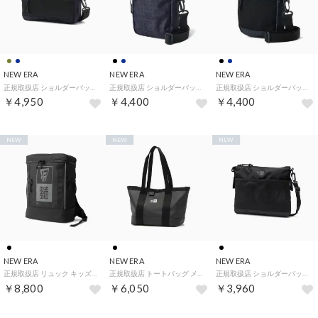
NEW ERA
NEW ERA
NEW ERA
正規取扱店 ショルダーバッグ メンズ レディース 斜めがけバッグ 小さめ ブランド 斜めがけ 軽量 軽い 大人 カジュアル シンプル ミニショルダー 横型 アウトドア ショルダーポーチラージ 2L （ネイビーペイズリー）
正規取扱店 ショルダーバッグ メンズ レディース 斜めがけバッグ 小さめ ブランド 斜めがけ 軽量 軽い カジュアル 縦型 アウトドア 旅行 コンパクト ミニ ショルダーポーチ 1.7L （ネイビーペイズリー）
正規取扱店 ショルダーバッグ メンズ レディース 斜めがけバッグ 小さめ ブランド 斜めがけ 軽量 軽い カジュアル 縦型 アウトドア 旅行 コンパクト ミニ ショルダーポーチ 1.7L （ブラックナイトカモ）
￥4,950
￥4,400
￥4,400
NEW
NEW
NEW
NEW ERA
NEW ERA
NEW ERA
正規取扱店 リュック キッズ 小学生 通学 男の子 女の子 デイパック バックパック キッズリュック ボックスリュック ブランド おしゃれ 通学リュック ボックス Youth Box Pack 15L （ボックスロゴブラック）
正規取扱店 トートバッグ メンズ レディース ミニ バッグ トート ミニトートバッグ A5 小さめ ゴルフバッグ ラウンドバッグ ゴルフ ジム スポーツ アウトドア トートバッグミニ 6L TPU （TPUブラック）
正規取扱店 ショルダーバッグ メンズ レディース 斜めがけバッグ 小さめ サコッシュ ブランド 斜めがけ 軽量 軽い 黒 大人 カジュアル シンプル 薄い 旅行 A5 Sacoche 2.5L （NEロゴブラック）
￥8,800
￥6,050
￥3,960