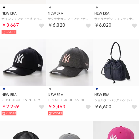
NEW ERA
NEW ERA
NEW ERA
ナインフィフティー キャップ （ホワイトソックスブラック×W）
サクラナガシ フィフティナインフィフティ（OAKLAND ATHLETICS SAKURANAGASHI 59FIFTY） （グレー/ストームグレー）
サクラナガシ フィフティナインフィフティ（NEW YORK YANKEES SAKURANAGASHI 59FIFTY） （サンディリネン/グレー）
￥3,667
￥6,820
￥6,820
37%OFF
NEW ERA
NEW ERA
NEW ERA
KIDS LEAGUE ESSENTIAL 9FORTY （ネイビー/ホワイト）
FEMALE LEAGUE ESSENTIAL 9FORTY （グレー/ピンク）
ショルダーバッグ ハンドバッグ 2WAY ドローストリング ポーチ 3L （NVY）
￥2,259
￥3,463
￥6,600
41%OFF
10%OFF