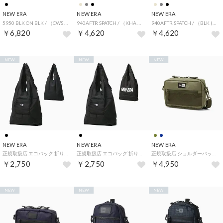
NEW ERA
NEW ERA
NEW ERA
5950 BLK ON BLK / （CWS BLK (03)）
940AFTR SPATCH / （KHA (93)）
940AFTR SPATCH / （BLK (01)）
￥6,820
￥4,620
￥4,620
NEW
NEW
NEW
NEW ERA
NEW ERA
NEW ERA
正規取扱店 エコバッグ 折りたたみ コンビニサイズ 小さめ バッグ コンパクト 買い物バッグ ショッピングバッグ マイバッグ 軽量 肩掛け トート A4 買い物 エコトートバッグ 22L パッカブル （ブラック）
正規取扱店 エコバッグ 折りたたみ コンビニサイズ 小さめ バッグ コンパクト 買い物バッグ ショッピングバッグ マイバッグ 軽量 肩掛け トート A4 買い物 エコトートバッグ 22L パッカブル （NEロゴブラック×ホワイト）
正規取扱店 ショルダーバッグ メンズ レディース 斜めがけバッグ 小さめ ブランド 斜めがけ 軽量 軽い 大人 カジュアル シンプル ミニショルダー 横型 アウトドア ショルダーポーチラージ 2L （オリーブ）
￥2,750
￥2,750
￥4,950
NEW
NEW
NEW