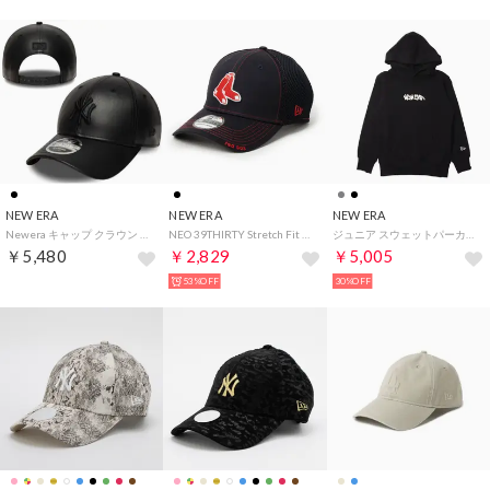
NEW ERA
NEW ERA
NEW ERA
Newera キャップ クラウン レザー 940 ブラック メンズ ナインフォーティ 9FORTY 帽子 レディース NEWERA 9FORTY M-CROWN （ヤンキース）
NEO 39THIRTY Stretch Fit 帽子 （レッドソックスブラック2）
ジュニア スウェットパーカー YTH SW PO HOODIE TAGGING HGRY 14693871 （BLK）
￥5,480
￥2,829
￥5,005
53%OFF
30%OFF