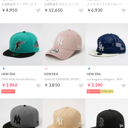
正規取扱店 ナップサック スポーツ おしゃれ ブランド サッカー 男の子 女の子 ナップザック 巾着 リュック 巾着バッグ 巾着袋 軽量 軽い 中学 高校 部活 持ち手 通学 デイサック 150D （ブラック）
正規取扱店 ボストンバッグ メンズ レディース 大容量 修学旅行 旅行 軽量 軽い ブランド ボストン バッグ 部活 リュック バックパック スポーツバッグ ダッフルバッグ 50L 2Way （ブラック）
メンズ ライフスタイルハーフパンツ EASY SHORT PANTS WASDEN 14856740 （ブルー）
￥4,950
￥12,650
￥6,930
NEW ERA
NEW ERA
NEW ERA
5950 MLB Florida Marlins （TURQ/BLK）
LEAGUE ESSENTIAL 9FORTY （ダスティローズ）
Los Angeles Dodgers - 9FIFTY TRACKERALL MESH DARK ROYAL/CHROME【14388562】 （DARK ROYAL/CHROME）
￥3,960
￥3,850
￥3,190
40%OFF
50%OFF
15%