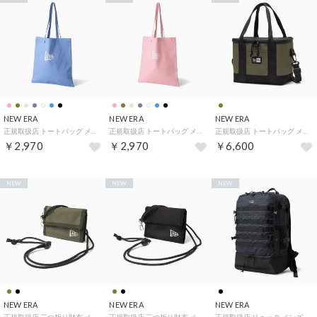
NEW ERA
NEW ERA
NEW ERA
正規取扱店 トートバッグ メンズ レディース A4 バッグ トート カジュアル ブランド おしゃれ 軽量 軽い 綿 肩掛け シンプル ロゴ ワンポイント 大学生 マチなし 薄型 大人 コットンツイル （スカイブルー）
正規取扱店 トートバッグ メンズ レディース A4 バッグ トート カジュアル ブランド おしゃれ 軽量 軽い 綿 肩掛け シンプル ロゴ ワンポイント 大学生 マチなし 薄型 大人 コットンツイル （ピンク）
正規取扱店 トートバッグ メンズ レディース ファスナー付き ミニ 2WAY ショルダーバッグ 保冷バッグ ゴルフ 小型 斜めがけ 保冷 スポーツ ラウンドバッグ インサレーテッド 5L （オリーブ）
￥2,970
￥2,970
￥6,600
NEW
NEW
NEW
NEW ERA
NEW ERA
NEW ERA
正規取扱店 三つ折り財布 メンズ レディース コンパクト 財布 薄い ミニ 男の子 女の子 三つ折り 折り財布 ネックストラップ ミニ財布 小銭入れ ネックウォレット （オリーブ）
正規取扱店 三つ折り財布 メンズ レディース コンパクト 財布 薄い ミニ 男の子 女の子 三つ折り 折り財布 ネックストラップ ミニ財布 小銭入れ ネックウォレット （ブラック）
正規取扱店 リュック メンズ レディース 大容量 通学 バックパック 旅行 大きめ A4 B4 デイパック 通勤 ブランド 高校生 中学生 部活 カジュアル 3層 シューズ収納 クラブパック 38L （ブラックナイトカモ）