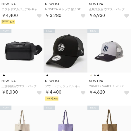
NEW ERA
NEW ERA
NEW ERA
アウトドアカジュアル キャップ OD 940AFTR REPREVE NTRMESH BOX NVY （ネイビー）
NEWERA キャップ 帽子 9FIFTY ワンサイズ メッシュ フラットバイザー スナップバック メッシュ素材 アウトドア サマー NEWERA 9FIFTY CAP （ホワイトflag）
正規取扱店 ウエストバッグ メンズ レディース 小さめ アウトドア おしゃれ ウエストポーチ ボディバッグ ブランド ショルダー バッグ 斜めがけ 軽量 軽い 斜め掛け 大人 Waist Bag 2L （ブラックTPU）
￥4,400
￥3,280
￥6,930
10%
NEW
NEW
NEW
NEW ERA
NEW ERA
NEW ERA
正規取扱店ウエストバッグ メンズ レディース 大容量 アウトドア おしゃれ ウエストポーチ バッグ 2層 大きめ A5 ブランド Square Waist Bag スクエアウエストバッグ 7L （ブラックTPU）
アウトドアカジュアル キャップ OD 940AFTR REPREVE NTRMESH BOX BLK （ブラック）
940AFTR SPATCH / （GRY NVY (03)）
￥8,030
￥4,400
￥4,620
10%
NEW
NEW
NEW