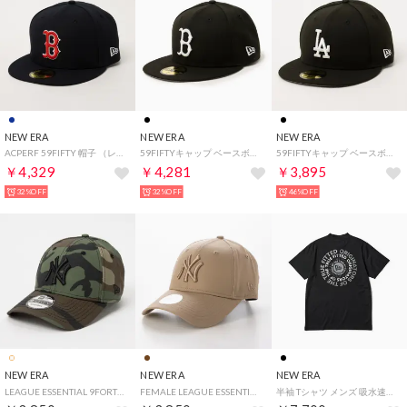
NEW ERA
NEW ERA
NEW ERA
ACPERF 59FIFTY 帽子 （レッドソックスネイビー1）
59FIFTYキャップ ベースボールキャップ （レッドソックスブラック×W）
59FIFTYキャップ ベースボールキャップ （ドジャースブラック×W1）
￥4,329
￥4,281
￥3,895
32%OFF
32%OFF
46%OFF
NEW ERA
NEW ERA
NEW ERA
LEAGUE ESSENTIAL 9FORTY （ウッドカモ）
FEMALE LEAGUE ESSENTIAL 9FORTY （キャメル/キャメル）
半袖 Tシャツ メンズ 吸水速乾 GF SS （BLK）