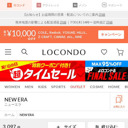
ロコンド
アウトレット
メゾン
マガシーク
【お知らせ】お盆期間の営業・配送についてのご案内
詳細
熊本地震の影響による配送遅延
詳細
｜7/30 (木) 14時〜 送料改訂
詳細
10,000
COLE..
Reebok
YOSUKE
HILLS..
キャンペーン
Z-CRAFT
CAWAII
mis..
NIKE
WOMEN
MEN
KIDS
SPORTS
OUTLET
COSME
HOME
B
NEW ERA
ニューエラ
お気に入り
ホーム
NEW ERA
3,097
サイズ
絞り込む
件