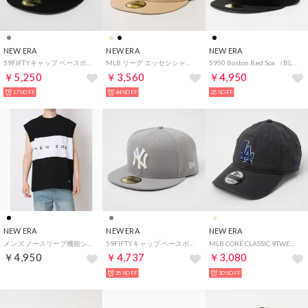
NEW ERA
NEW ERA
NEW ERA
59FIFTYキャップ ベースボールキャップ （ヤンキースグレー×ブラック）
MLB リーグ エッセンシャル 59FIFTY 帽子 （ヤンキースベージュ）
5950 Boston Red Sox （BLACK）
￥5,250
￥3,560
￥4,950
17%OFF
44%OFF
25%OFF
NEW ERA
NEW ERA
NEW ERA
メンズ ノースリーブ機能シャツ PA FS OS PF DST PANEL BLK 14744568 （ブラック）
59FIFTYキャップ ベースボールキャップ （ヤンキースグレー×ホワイト）
MLB CORE CLASSIC 9TWENTY 帽子 （ドジャースグラファイト）
￥4,950
￥4,737
￥3,080
25%OFF
30%OFF