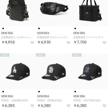
NEW ERA
NEW ERA
NEW ERA
正規取扱店 ショルダーバッグ メンズ レディース 斜めがけバッグ 小さめ 斜めがけ 大人 軽量 軽い ショルダー バッグ 斜め掛け ミニショルダーバッグ 小さい ミニ Shoulder Pouch （レザーブラック）
正規取扱店 ウエストバッグ メンズ レディース 小さめ アウトドア おしゃれ ウエストポーチ ボディバッグ ブランド ショルダー バッグ 斜めがけ 軽量 軽い 斜め掛け 大人 Waist Bag 2L （レザーブラック）
正規取扱店 トートバッグ メンズ レディース ファスナー付き ショルダー ミニ 2WAY バッグ ショルダーバッグ 保冷バッグ ゴルフ ラウンド インサレーテッド 5L TPU （TPUブラック）
￥4,950
￥6,930
￥7,700
NEW
NEW
NEW
NEW ERA
NEW ERA
NEW ERA
970SS / （LAD BLK (03)）
970SS / （SD BLK (01)）
970SS / （NYY BLK (02)）
￥6,380
￥6,380
￥6,380