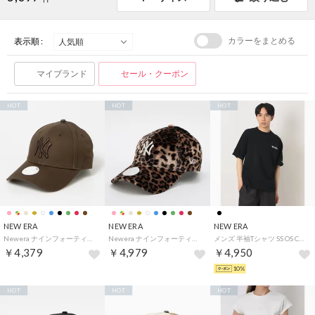
カラーをまとめる
表示順 :
マイブランド
セール・クーポン
HOT
HOT
HOT
NEW ERA
NEW ERA
NEW ERA
Newera ナインフォーティー 940 キャップ レディース ウーマン 帽子 ヤンキース LA ドジャース 女性 刺繍ロゴ NEWERA 9FORTY WOMEN LEAGUE ESSENTIAL （NYブラウン×ブラウン）
Newera ナインフォーティー 940 キャップ レディース ウーマン 帽子 ヤンキース LA ドジャース 女性 刺繍ロゴ NEWERA 9FORTY LEAGUE CAP （NYヒョウ柄(ベロア)）
メンズ 半袖Tシャツ SS OS CT TEE TAGGING BLK 261 14856667 （ブラック）
￥4,379
￥4,979
￥4,950
10%
HOT
HOT
HOT