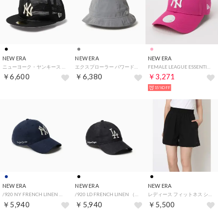
NEW ERA
NEW ERA
NEW ERA
ニューヨーク・ヤンキース オール メッシュ フィフティナインフィフティ（NEW YORK YANKEES ALL MESH 59FIFTY） （ブラック）
エクスプローラー パワード（EXPLORER POWERED BY GORO NAKATSUGAWA (MIN-NANO)） （リフレクト）
FEMALE LEAGUE ESSENTIAL 9FORTY （ピンク/ホワイト）
￥6,600
￥6,380
￥3,271
15%OFF
NEW ERA
NEW ERA
NEW ERA
/920 NY FRENCH LINEN （ネイビー）
/920 LD FRENCH LINEN （ブラック）
レディース フィットネス ショートパンツ WPA SHORT PANTS NEBN 1920 BLK 14674720 （ブラック）
￥5,940
￥5,940
￥5,500