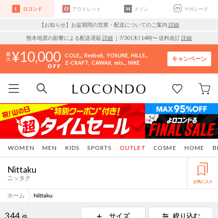
ロコンド
アウトレット
メゾン
マガシーク
【お知らせ】お盆期間の営業・配送についてのご案内
詳細
熊本地震の影響による配送遅延
詳細
｜7/30 (木) 14時〜 送料改訂
詳細
10,000
COLE..
Reebok
YOSUKE
HILLS..
キャンペーン
Z-CRAFT
CAWAII
mis..
NIKE
WOMEN
MEN
KIDS
SPORTS
OUTLET
COSME
HOME
B
Nittaku
ニッタク
お気に入り
ホーム
Nittaku
344
サイズ
絞り込む
件