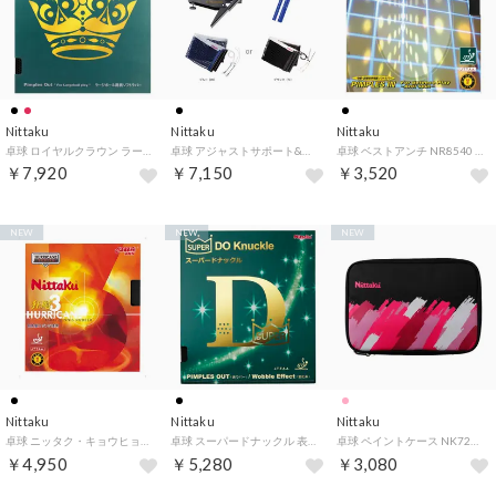
Nittaku
Nittaku
Nittaku
卓球 ロイヤルクラウン ラージボール用 表ソフト ラバー AC アクティブチャージ ITTF公認 トッププレーヤー向け （71 ブラック）
卓球 アジャストサポート&ネットセット NT3407 （71 ブラック）
卓球 ベストアンチ NR8540 71 （ブラック）
￥7,920
￥7,150
￥3,520
NEW
NEW
NEW
Nittaku
Nittaku
Nittaku
卓球 ニッタク・キョウヒョウ3 裏ソフトラバー NR8669 71 （ブラック）
卓球 スーパードナックル 表ソフト 表ソフトラバー NR8573 71 （ブラック）
卓球 ペイントケース NK7222 29 （ロゼ）
￥4,950
￥5,280
￥3,080