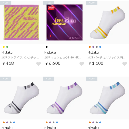
NEW
NEW
NEW
Nittaku
Nittaku
Nittaku
卓球 ストライプハンカチタオル NL9288 （60 イエロー）
卓球 キョウヒョウ8-80 NR8788 （71 ブラック）
卓球 バーチカルソックス 靴下 アンクル丈 ショート丈 メンズ レディース 男性 女性 部活動 クラブ サークル スク （64 オレンジ）
￥418
￥6,600
￥1,100
NEW
NEW
NEW
Nittaku
Nittaku
Nittaku