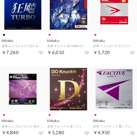
Nittaku
Nittaku
Nittaku
卓球 キョウヒョウプロ3 ターボブルー 卓球 裏ソフトラバー 粘着性 （ブラック）
卓球 モリスト DF NR8672 20 （レッド）
卓球 ファスターク S‐1 ファスタークS1 裏ソフトラバー テンション （レッド）
￥7,260
￥6,050
￥5,720
Nittaku
Nittaku
Nittaku
卓球 ピンプルスライド 表ラバー NR8568 20 （レッド）
卓球 ドナックル 表ソフト 表ソフトラバー NR8572 20 （レッド）
卓球 ファクティブ 裏ソフトラバー 裏ラバー 攻撃用 テンション系 （レッド）
￥4,840
￥5,280
￥4,950