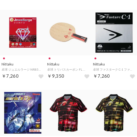
Nittaku
Nittaku
Nittaku
卓球 ジュエルラージ NR8564 20 （レッド）
卓球 トリバスカーボン FL ラケット シェーク 攻撃用 フレア NC0472 （レッド）
卓球 ファスターク C‐1 ファスタークC1 裏ソフトラバー テンション （レッド）
￥7,260
￥9,350
￥7,260