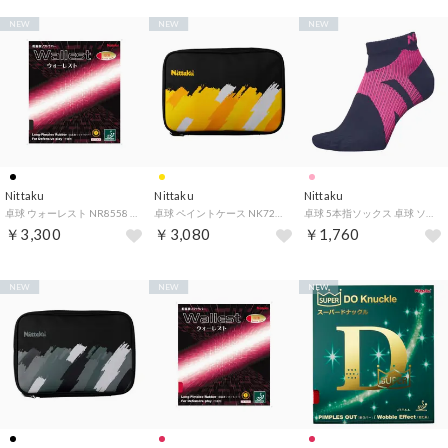
NEW
NEW
NEW
Nittaku
Nittaku
Nittaku
卓球 ウォーレスト NR8558 71 （ブラック）
卓球 ペイントケース NK7222 60 （イエロー）
卓球 5本指ソックス 卓球 ソックス 男女兼用 ユニセックス NW2900 2 （ピンク）
￥3,300
￥3,080
￥1,760
NEW
NEW
NEW