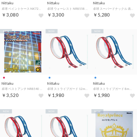
Nittaku
Nittaku
Nittaku
卓球 ペイントケース NK7222 71 （ブラック）
卓球 ウォーレスト NR8558 20 （レッド）
卓球 スーパードナックル 表ソフト 表ソフトラバー NR8573 20 （レッド）
￥3,080
￥3,300
￥5,280
NEW
NEW
NEW
Nittaku
Nittaku
Nittaku
卓球 ベストアンチ NR8540 20 （レッド）
卓球 ストライプガード 12mm 6個入り ガードテープ NL9594 09 （ブルー）
卓球 ストライプガード 8mm 6個入り ガードテープ NL9592 09 （ブルー）
￥3,520
￥1,980
￥1,980
NEW
NEW
NEW