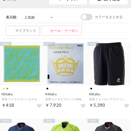
カラーをまとめる
表示順 :
マイブランド
セール・クーポン
NEW
NEW
NEW
Nittaku
Nittaku
Nittaku
卓球 ストライプハンカチタオル NL9288 （10 ターコイズ）
卓球 ロイヤルプリンス NR8592 71 （ブラック）
卓球 クォーターアクティショーツ ユニセックス ショートパンツ ハーフパンツ 短パン ひざ丈 ユニフォーム JTTAA （71 ブラック）
￥418
￥7,920
￥5,390
NEW
NEW
NEW