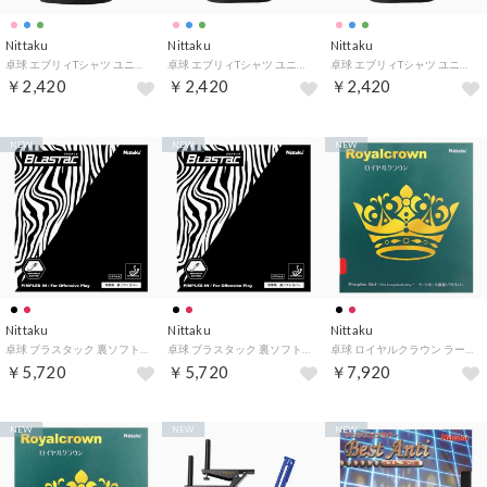
Nittaku
Nittaku
Nittaku
卓球 エブリィTシャツ ユニセックス ジュニア 半袖 トップス 練習着 吸汗速乾 軽量 ストレッチ トレーニング 部活 （41 ライトグリーン）
卓球 エブリィTシャツ ユニセックス ジュニア 半袖 トップス 練習着 吸汗速乾 軽量 ストレッチ トレーニング 部活 （05 スカイブルー）
卓球 エブリィTシャツ ユニセックス ジュニア 半袖 トップス 練習着 吸汗速乾 軽量 ストレッチ トレーニング 部活 （21 ピンク）
￥2,420
￥2,420
￥2,420
NEW
NEW
NEW
Nittaku
Nittaku
Nittaku
卓球 ブラスタック 裏ソフトラバー スポンジ硬度35 安定力 攻撃力 弾力性 反発力 カーボンブラックスポンジ 部活 （20 レッド）
卓球 ブラスタック 裏ソフトラバー スポンジ硬度35 安定力 攻撃力 弾力性 反発力 カーボンブラックスポンジ 部活 （71 ブラック）
卓球 ロイヤルクラウン ラージボール用 表ソフト ラバー AC アクティブチャージ ITTF公認 トッププレーヤー向け （20 レッド）
￥5,720
￥5,720
￥7,920
NEW
NEW
NEW