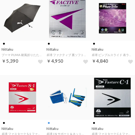
Nittaku
Nittaku
Nittaku
プーマ PUMA 耐風折りたたみ傘 054946 （01 PUMABLACK-PUMAWHITE）
卓球 ファクティブ 裏ソフトラバー 裏ラバー 攻撃用 テンション系 （ブラック）
卓球 ピンプルスライド 表ラバー NR8568 71 （ブラック）
￥5,390
￥4,950
￥4,840
Nittaku
Nittaku
Nittaku
卓球 ファスターク S‐1 ファスタークS1 裏ソフトラバー テンション （ブラック）
卓球 I N サポート＆ネットセット 卓球 ネット 硬式専用 ITTF公認 （ブルー）
卓球 ファスターク C‐1 ファスタークC1 裏ソフトラバー テンション （ブラック）