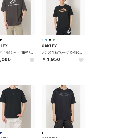
KLEY
OAKLEY
メンズ 半袖Tシャツ NEW RETRO TEE STRETCH 3.0 FOA409022 （SHADOW/BLACK）
メンズ 半袖Tシャツ O-TECH COLD COTTON TEE ICON 2.0 FOA409026 （PITCH BLACK）
,060
￥4,950