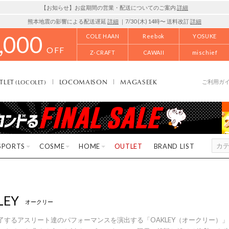
【お知らせ】お盆期間の営業・配送についてのご案内
詳細
熊本地震の影響による配送遅延
詳細
｜7/30 (木) 14時〜 送料改訂
詳細
,000
COLE HAAN
Reebok
YOSUKE
OFF
Z-CRAFT
CAWAII
mischief
TLET
LOCOMAISON
MAGASEEK
(LOCOLET)
ご利用ガ
SPORTS
COSME
HOME
OUTLET
BRAND LIST
LEY
オークリー
了するアスリート達のパフォーマンスを演出する「OAKLEY（オークリー）