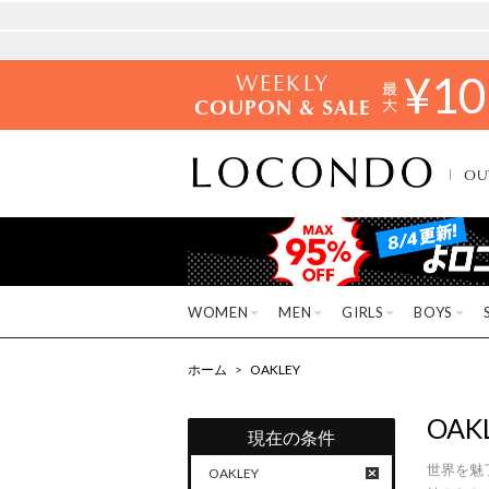
WEEKLY
¥
10
COUPON & SALE
OU
WOMEN
MEN
GIRLS
BOYS
ホーム
>
OAKLEY
OAK
現在の条件
世界を魅
OAKLEY