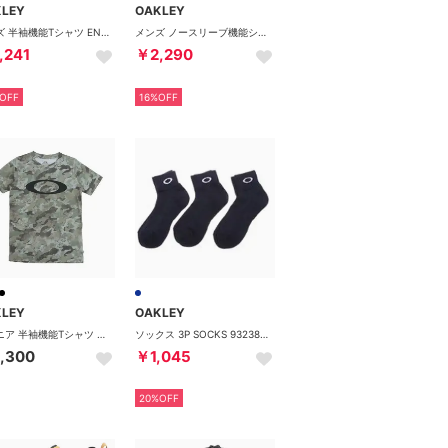
KLEY
OAKLEY
メンズ 半袖機能Tシャツ ENHANCE QDEVO SS TEE BP 4.0 FOA407659 （LUNAR）
メンズ ノースリーブ機能シャツ FOUNDATIONAL TECH NS CREW 1.0 FOA409007 （PITCH BLACK）
,241
￥2,290
OFF
16%OFF
KLEY
OAKLEY
ジュニア 半袖機能Tシャツ YTR QD SS GRAPHIC TEE 11.0 FOA408823 （GREEN PRINT）
ソックス 3P SOCKS 93238JP-60
,300
￥1,045
20%OFF