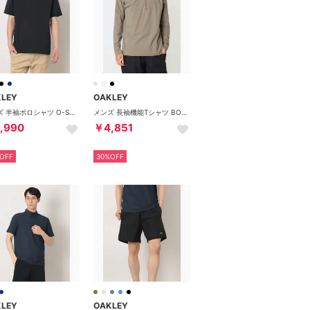
KLEY
OAKLEY
メンズ 半袖ポロシャツ O-SYNC PACK POLO SEERSUCKER 2.0 FOA408802 （PITCH BLACK）
メンズ 長袖機能Tシャツ BORDERLESS HEAT SHIELD L/S HZ FOA408448 （BARK）
,990
￥4,851
OFF
30%OFF
KLEY
OAKLEY