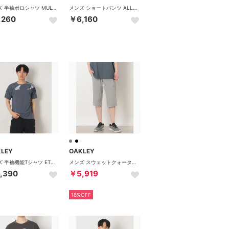
メンズ 半袖ポロシャツ MULTI SS BD SHIRTS 1.0 FOA409010 （MIDNIGHT BLUE）
メンズ ショートパンツ ALLMIGHTY SHORTS 7.0inch 2.0 FOA408814 （PITCH BLACK）
,260
￥6,160
KLEY
OAKLEY
メンズ 半袖機能Tシャツ ETERNAL CHILL PERF SS CREW 4.0 FOA409012 （BLUE TAR）
メンズ スウェットクォーターパンツ LIGHT FLEECE DRY 3/4 PANTS 16.0 FOA409051 （NEW ATHLETIC GREY）
,390
￥5,919
18%OFF