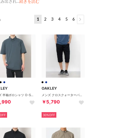
生み出され
…
続きを読む
1
2
3
4
5
6
る
KLEY
OAKLEY
メンズ 半袖ポロシャツ O-SYNC PACK POLO SEERSUCKER 2.0 FOA408802 （GRAY DUST）
メンズ クロスクォーターパンツ BORDERLESS CLOTH 3/4 PANTS FOA407839 （BLACKOUT）
,990
￥5,790
OFF
30%OFF