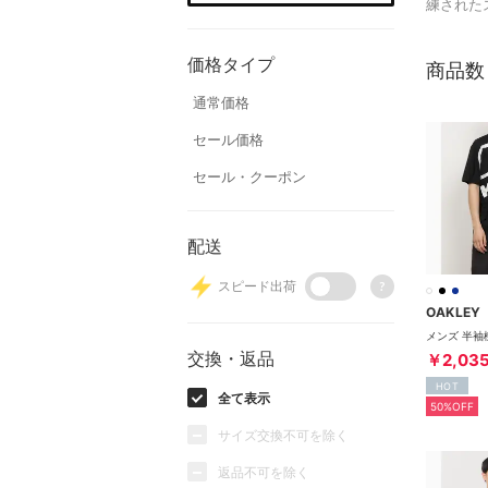
練された
価格タイプ
商品数
通常価格
セール価格
セール・クーポン
配送
スピード出荷
?
OAKLEY
交換・返品
￥2,03
HOT
全て表示
50%OFF
サイズ交換不可を除く
返品不可を除く