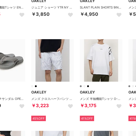
OAKLEY
OAKLEY
OA
メンズ 半袖機能Tシャツ ENHANCE QDEVO SS TEE GRAPHIC 4.0 FOA407574
ジュニア ショーツ YTR NY SHORTS 11.0 FOA408833 （PITCH BLACK）
SLANT PLAIN SHORTS 9INCH 8.0 （WHITE）
5
￥3,850
￥4,950
￥5
OAKLEY
OAKLEY
OA
マリン ビーチサンダル OPERATIVE FLIP FLOP FOF100679 （CEMENT）
メンズ クロスハーフパンツ ENHANCE MOBILITY SHORTS 6.0 FOA407588 （WHITE PRINT）
メンズ 半袖機能Tシャツ O-SYNC PACK KNIT SS CREW 2.0 FOA407646 （WHITE）
0
￥3,223
￥3,175
￥3
45%OFF
41%OFF
41%