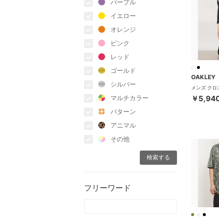
パープル
イエロー
オレンジ
ピンク
レッド
ゴールド
OAKLEY
シルバー
￥5,94
マルチカラー
パターン
アニマル
その他
フリーワード