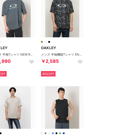
KLEY
OAKLEY
メンズ 半袖Tシャツ NEW RETRO TEE X-METAL 3.0 FOA408788 （GRAY DUST）
メンズ 半袖機能Tシャツ ENHANCE QDEVO SS TEE GRAPHIC 4.0 FOA407574 （BLACK PRINT）
,990
￥2,585
OFF
45%OFF