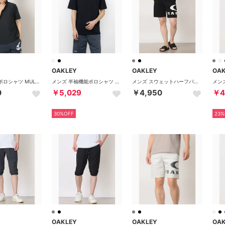
OAKLEY
OAKLEY
OA
メンズ 半袖ポロシャツ MULTI COLD SS POLO 4.0 FOA409018 （PITCH BLACK）
メンズ 半袖機能ポロシャツ BORDERLESS S/S POLO FOA407832 （BLACKOUT）
メンズ スウェットハーフパンツ ENHANCE TC ESSENTIAL SHORTS 5.0 FOA409065 （PITCH BLACK）
0
￥5,029
￥4,950
￥4
30%OFF
23%
OAKLEY
OAKLEY
OA