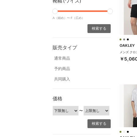
靴幅 (ワイズ)
A（細め）〜
F（広め）
OAKLEY
販売タイプ
通常商品
￥5,06
予約商品
共同購入
価格
〜