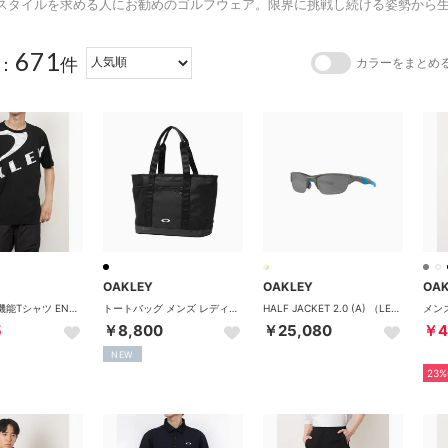
スタイルを求める人にお勧めのゴルフウェア。限界に挑戦し続ける姿勢から
671
：
件
カラーをまとめ
OAKLEY
OAKLEY
OA
メンズ 半袖機能Tシャツ ENHANCE QDEVO SS TEE BOLD 4.0 FOA407573 （BLACKOUT）
トートバッグ メンズ レディース トート バッグ 大容量 ブランド カジュアル 肩掛け 手持ち ハンドル 横型 軽量 大きめ 通勤 通学 Enhance LT Tote 9.0 FOS901984 （BLACK×WHITE）
HALF JACKET 2.0 (A) （LEAD）
5
￥8,800
￥25,080
￥4
NEW
23%