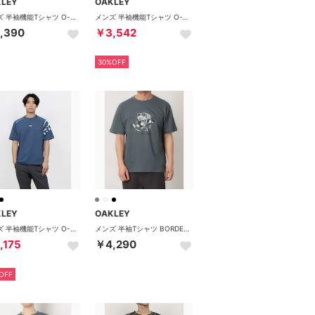
KLEY
OAKLEY
メンズ 半袖機能Tシャツ O-SYNC PACK PERF SS CREW 3.0 FOA409002 （PITCH BLACK）
メンズ 半袖機能Tシャツ O-TECH COLD PERF SS O BARK TEE 1.0 FOA407654 （BLACK/TURQUOISE）
,390
￥3,542
30%OFF
KLEY
OAKLEY
メンズ 半袖機能Tシャツ O-SYNC PACK KNIT SS CREW 2.0 FOA407646 （DARK AQUA）
メンズ 半袖Tシャツ BORDERLESS S/S TEE RIBBIT RIDE FOA409148 （GRAY DUST）
,175
￥4,290
OFF