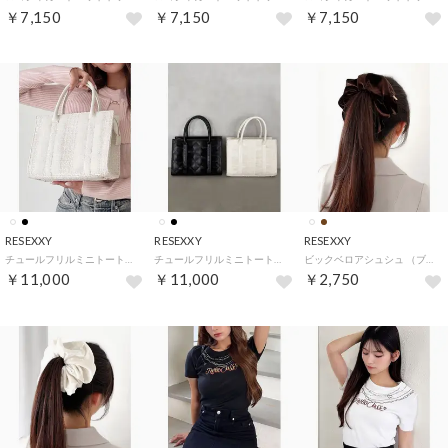
￥7,150
￥7,150
￥7,150
RESEXXY
RESEXXY
RESEXXY
チュールフリルミニトートバッグ （ホワイト）
チュールフリルミニトートバッグ （ブラック）
ビックベロアシュシュ （ブラウン）
￥11,000
￥11,000
￥2,750