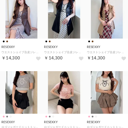
RESEXXY
RESEXXY
RESEXXY
ウエストシェイプ合皮ジレ （ブラウン）
ウエストシェイプ合皮ジレ （ブラック）
ウエストシェイプ合皮ジレ （キャメル）
￥14,300
￥14,300
￥14,300
RESEXXY
RESEXXY
RESEXXY
ロゴジャガードニットトップス （グレー）
ロゴジャガードニットトップス （ピンク）
ロゴジャガードニットトップス （ホワイト）