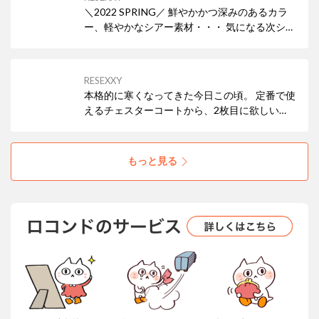
＼2022 SPRING／ 鮮やかかつ深みのあるカラ
ー、軽やかなシアー素材・・・ 気になる次シー
ズン【2022春】最新コレクションが早くも予
約解禁！
RESEXXY
本格的に寒くなってきた今日この頃。 定番で使
えるチェスターコートから、2枚目に欲しいカ
ラーコートやデザインコートまで・・・ 今まさ
にGETしたい、アウターコレクションをご紹介
◎
もっと見る