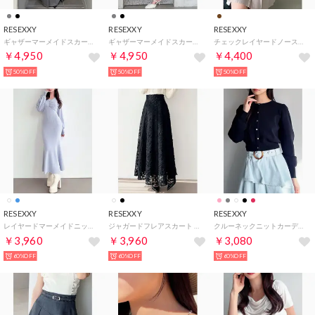
RESEXXY
RESEXXY
RESEXXY
ギャザーマーメイドスカート （C.GRY）
ギャザーマーメイドスカート （BLK）
チェックレイヤードノースリシャツ （BRN）
￥4,950
￥4,950
￥4,400
50%OFF
50%OFF
50%OFF
RESEXXY
RESEXXY
RESEXXY
レイヤードマーメイドニットワンピース （ブルー）
ジャガードフレアスカート （ブラック）
クルーネックニットカーディガン （ブラック）
￥3,960
￥3,960
￥3,080
60%OFF
60%OFF
60%OFF