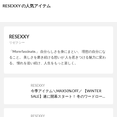
RESEXXY の人気アイテム
RESEXXY
リゼクシー
「More fascinate.」 自分らしさを身にまとい、 理想の自分にな
ること。 美しさを磨き続ける想いが 人を惹きつける魅力に変わ
る。 憧れを追い続け、人生をもっと楽しく。
RESEXXY
今季アイテム＼MAX50%OFF／ 【WINTER
SALE】遂に開幕スタート！ 冬のワードローブ
を充実させる大チャンス
RESEXXY