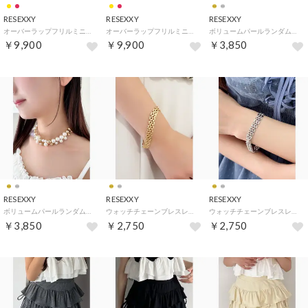
RESEXXY
RESEXXY
RESEXXY
オーバーラップフリルミニスカート （イエロー）
オーバーラップフリルミニスカート （レッド）
ボリュームパールランダムネックレス （シルバー）
￥9,900
￥9,900
￥3,850
RESEXXY
RESEXXY
RESEXXY
ボリュームパールランダムネックレス （ゴールド）
ウォッチチェーンブレスレット （ゴールド）
ウォッチチェーンブレスレット （シルバー）
￥3,850
￥2,750
￥2,750