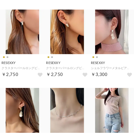
RESEXXY
RESEXXY
RESEXXY
クラスターパールロングピアス （シルバー）
クラスターパールロングピアス （ゴールド）
シェルフラワーメタルピアス （シルバー）
￥2,750
￥2,750
￥3,300