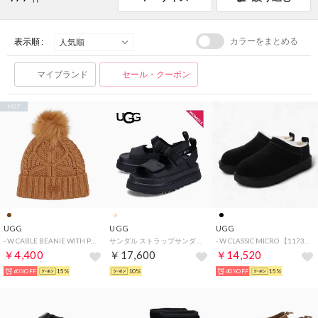
カラーをまとめる
表示順 :
マイブランド
セール・クーポン
HOT
UGG
UGG
UGG
- W CABLE BEANIE WITH POM 【100819-CHE】 （CHE）
サンダル ストラップサンダル ゴールデングロウ レディース 厚底 GOLDENGLOW ブラック 黒 1152685
- W CLASSIC MICRO 【1173891-BLK】 （BLK）
￥4,400
￥17,600
￥14,520
60%OFF
15%
10%
40%OFF
15%