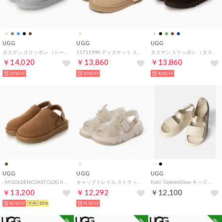
UGG
UGG
UGG
タスマン スリッポン （シーフォーム）
1171199K ディスケット スリッポン （サンド）
タスマン スリッポン （ダステッドココア）
￥14,020
￥13,860
￥13,860
29%OFF
30%OFF
30%OFF
UGG
UGG
UGG
- M GOLDENCOAST CLOG II メンズゴールデンコーストクロッグ2 【1166915-CHE】 （CHESTNUT）
キャップトレイル ストラップ サンダル サンダル （ライトベージュ）
Kids' GoldenGlow キッズ ゴールデングロウ 1152813K サンダル （SEA SALT/シーソルト）
￥13,200
￥12,292
￥12,100
40%OFF
15%
41%OFF