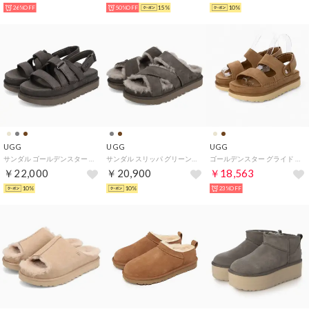
26%OFF
50%OFF
15%
10%
UGG
UGG
UGG
サンダル ゴールデンスター グリーム レディース 厚底 GOLDENSTAR GLEAM イエロー チェスナット ダーク グレー 1175122 （DENSE SMOKE）
サンダル スリッパ グリーンポート クロスストラップ スライド レディース 厚底 GREENPORT CROSS STRAP SLIDE 1178470 （DENSE SMOKE）
ゴールデンスター グライド サンダル （チェスナット）
￥22,000
￥20,900
￥18,563
10%
10%
23%OFF