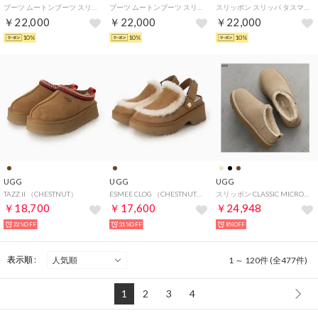
ブーツ ムートンブーツ スリッポン タスマン II レディース ボア W TASMAN II 1174470 （BLACK）
ブーツ ムートンブーツ スリッポン タスマン II レディース ボア W TASMAN II 1174470 （SAND/DARK CHERRY）
スリッポン スリッパ タスマン II メンズ 超軽量 TASMAN II ブラック ブラウン ダーク グレー 黒 1174671 （DARK GREY）
￥22,000
￥22,000
￥22,000
10%
10%
10%
UGG
UGG
UGG
TAZZ II （CHESTNUT）
ESMEE CLOG （CHESTNUT）
スリッポン CLASSIC MICRO クラシック マイクロ 1173891 （SAN/ベージュ）
￥18,700
￥17,600
￥24,948
22%OFF
31%OFF
8%OFF
表示順 :
1 ～ 120件 (全477件)
1
2
3
4