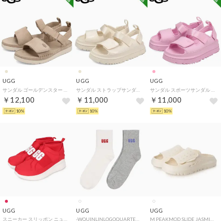
UGG
UGG
UGG
サンダル ゴールデンスター キッズ GOLDENSTAR ベージュ 1136539K （SAND）
サンダル ストラップサンダル ゴールデングロウグロッシースパークルズ ベビー キッズ K GOLDENGLOW GLOSSY SPARKLES 1178750K （JASMINE）
サンダル スポーツサンダル ゴールデングロウ キッズ 防水 軽量 GOLDENGLOW ピンク 1152813K （MMM）
￥12,100
￥11,000
￥11,000
10%
10%
10%
UGG
UGG
UGG
スニーカー スリッポン ニュートラ レディース WOMENS NEUTRA SNEAKER ブラック ホワイト 095097
-WQUINLINLOGOQUARTER2PACK【1171623-RSF】 （RSF）
M PEAKMOD SLIDE JASMINE 1175194-JSM （JASMINE）