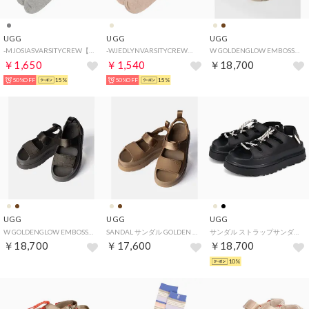
UGG
UGG
UGG
-MJOSIASVARSITYCREW【1176831-GTH】 （GTH）
-WJEDLYNVARSITYCREW【1176830-SNDH】 （SNDH）
W GOLDENGLOW EMBOSSED ゴールデングロウ エンボスト 1175311 （MUSTARD SEED/マスタードシード）
￥1,650
￥1,540
￥18,700
50%OFF
15%
50%OFF
15%
UGG
UGG
UGG
W GOLDENGLOW EMBOSSED ゴールデングロウ エンボスト 1175311 （DENSE SMOKE/デンス スモーク）
SANDAL サンダル GOLDEN GLOW ゴールデングロウ 1152685 （BISON BROWN）
サンダル ストラップサンダル ゴールデングロウトグル レディース 厚底 W GOLDENGLOW TOGGLE 1179370 （BLACK）
￥18,700
￥17,600
￥18,700
10%