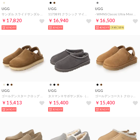
UGG
UGG
UGG
サンダル スライドサンダル グリーンポート スライド レディース GREENPORT SLIDE シープスキン ベージュ 1167610 （MMM）
1173891 クラシック マイクロ スリッポン （チェスナット）
- WMNS Classic Ultra Mini Platform （DDRG）
￥17,820
￥16,940
￥16,500
10%OFF
30%OFF
40%OFF
15%
UGG
UGG
UGG
ゴールデンスター クロッグ サンダル （チェスナット）
タスマン II サボサンダル （ダークグレー）
ゴールデンコースト クロッグII サンダル （チェスナット）
￥15,413
￥15,400
￥15,400
26%OFF
30%OFF
30%OFF