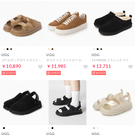
UGG
UGG
UGG
ゴールデングロウ スライド スライドサンダル （ダークサンド）
サウス ベイ スニーカー ロー スエード スニーカー （チェスナット）
1174410K クラシック マイクロ スリッポン （ブラック）
￥10,890
￥11,985
￥12,711
17%OFF
39%OFF
42%OFF
UGG
UGG
UGG