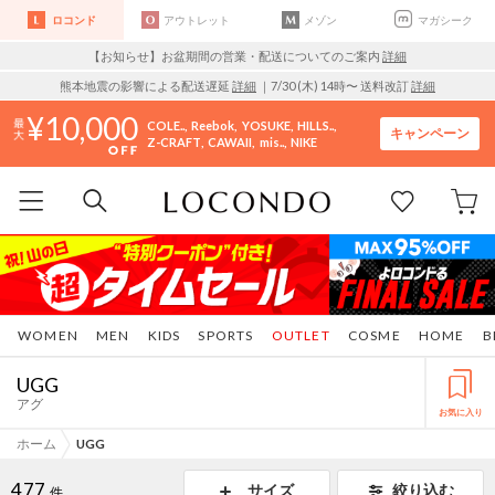
ロコンド
アウトレット
メゾン
マガシーク
【お知らせ】お盆期間の営業・配送についてのご案内
詳細
熊本地震の影響による配送遅延
詳細
｜7/30 (木) 14時〜 送料改訂
詳細
10,000
COLE..
Reebok
YOSUKE
HILLS..
キャンペーン
Z-CRAFT
CAWAII
mis..
NIKE
WOMEN
MEN
KIDS
SPORTS
OUTLET
COSME
HOME
B
UGG
アグ
お気に入り
ホーム
UGG
477
サイズ
絞り込む
件