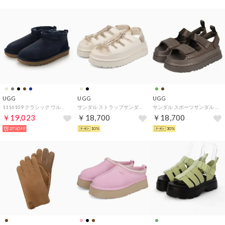
UGG
UGG
UGG
1116109 クラシック ウルトラ ミニ ブーツ （ダークインディゴ）
サンダル ストラップサンダル ゴールデングロウトグル レディース 厚底 W GOLDENGLOW TOGGLE 1179370 （JASMINE）
サンダル スポーツサンダル ゴールデングロウ エンボス レディース 厚底 軽量 GOLDENGLOW EMBOSSED グリーン ブラウン 1175311 （DENSE SMOKE）
￥19,023
￥18,700
￥18,700
27%OFF
10%
30%