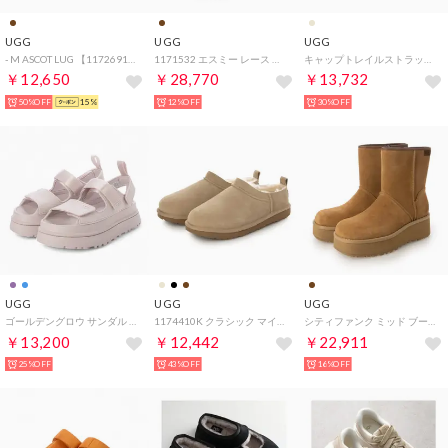
UGG
UGG
UGG
- M ASCOT LUG 【1172691-CHE】 （CHE）
1171532 エスミー レース アップ ムートンブーツ （チェスナット）
キャップトレイルストラップ スライド サンダル （ライトベージュ）
￥12,650
￥28,770
￥13,732
50%OFF
15%
12%OFF
30%OFF
UGG
UGG
UGG
ゴールデングロウ サンダル （バイフォグ）
1174410K クラシック マイクロ スリッポン （サンド）
シティファンク ミッド ブーツ （チェスナット）
￥13,200
￥12,442
￥22,911
25%OFF
43%OFF
16%OFF