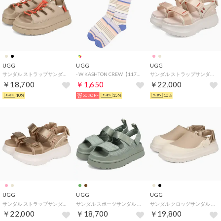
UGG
UGG
UGG
サンダル ストラップサンダル ゴールデングロウトグル レディース 厚底 W GOLDENGLOW TOGGLE 1179370 （MUSTARD SEED）
- W KASHTON CREW【1175254-BTTS】 （betta stripe）
サンダル ストラップサンダル アストロメトロ レディース 厚底 ASTROMETRO STRAP ブラウン ピンク 1175297 （DARK QUARTZ）
￥18,700
￥1,650
￥22,000
10%
50%OFF
15%
10%
UGG
UGG
UGG
サンダル ストラップサンダル アストロメトロ レディース 厚底 ASTROMETRO STRAP ブラウン ピンク 1175297 （SAND/JASMINE）
サンダル スポーツサンダル ゴールデングロウ エンボス レディース 厚底 軽量 GOLDENGLOW EMBOSSED グリーン ブラウン 1175311 （ARTICHOKE）
サンダル クロッグサンダル ゴールデングロウ キャンバスクロッグ レディース 撥水 GOLDENGLOW CANVAS CLOG 1175295 （MUSTARD SEED）
￥22,000
￥18,700
￥19,800