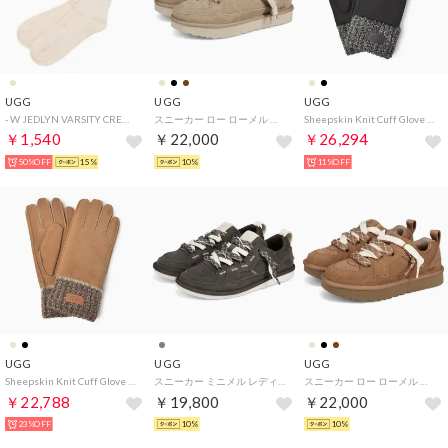
UGG
UGG
UGG
- W JEDLYN VARSITY CREW【1176830-NPH】 （NPH）
スニーカー ロー ローメル レディース 厚底 W LO LOWMEL ブラック ベージュ チェスナット 黒 1168890 （MUSTARD SEED）
Sheepskin Knit Cuff Glove 手袋 （ブラック）
￥1,540
￥22,000
￥26,294
50%OFF
15%
10%
11%OFF
UGG
UGG
UGG
Sheepskin Knit Cuff Glove 手袋 （チェスナット）
スニーカー ミニメル レディース W MINIMEL ベージュ ダーク グレー 1175301 （DENSE SMOKE）
スニーカー ロー ローメル レディース 厚底 W LO LOWMEL ブラック ベージュ チェスナット 黒 1168890 （CHESTNUT）
￥22,788
￥19,800
￥22,000
23%OFF
10%
10%