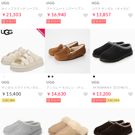
UGG
UGG
UGG
ホイップステッチ シープスキン グローブ 手袋 （チェスナット）
ブーツ ムートンブーツ アンクル タズ II レディース TAZZ II ブラック チェスナット ベージュ ライトベージュ 黒 1174471 （PINK DIAMOND）
コウラ サンダル （キャタピラー）
￥21,303
￥16,940
￥13,857
11%OFF
30%OFF
45%OFF
UGG
UGG
UGG
サンダル スライドサンダル ゴールデングロースライド レディース 厚底 軽量 GOLDENGLOW SLIDE ホワイト 白 1167430
アンスレー モカシン （チェスナット）
- M TASMAN II 【1174671-BLK】 （black）
￥15,400
￥14,630
￥13,200
10%
30%OFF
40%OFF
15%