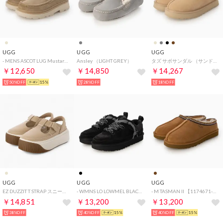
UGG
UGG
UGG
- MENS ASCOT LUG Mustard Seed【1172691-MDSD】 （MDSD）
Ansley （LIGHT GREY）
タズ サボサンダル （サンド）
￥12,650
￥14,850
￥14,267
50%OFF
15%
28%OFF
18%OFF
UGG
UGG
UGG
EZ DUZZIT T STRAP スニーカー （マスタードシード）
- WMNS LO LOWMEL BLACK 【1168890-BLK】 （BLACK）
- M TASMAN II 【1174671-CHE】 （CHE）
￥14,851
￥13,200
￥13,200
38%OFF
40%OFF
15%
40%OFF
15%