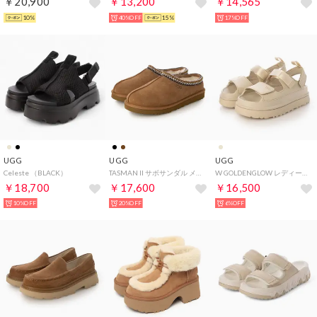
￥20,900
￥13,200
￥14,565
10%
40%OFF
15%
17%OFF
UGG
UGG
UGG
Celeste （BLACK）
TASMAN II サボサンダル メンズ （CHESTNUT）
W GOLDENGLOW レディース ストラップサンダル （SEA SALT）
￥18,700
￥17,600
￥16,500
10%OFF
20%OFF
6%OFF