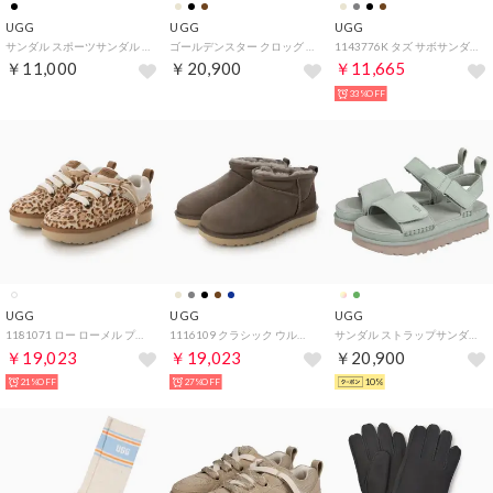
UGG
UGG
UGG
サンダル スポーツサンダル ゴールデングロウ キッズ 防水 軽量 GOLDENGLOW ブラック 黒 1152813K （MMM）
ゴールデンスター クロッグ サンダル （ヒッコリー）
1143776K タズ サボサンダル （ドライオレガノ）
￥11,000
￥20,900
￥11,665
33%OFF
UGG
UGG
UGG
1181071 ロー ローメル プレインズ スニーカー （フェリシティ レオパード ジャスミン）
1116109 クラシック ウルトラ ミニ ブーツ （ドライオレガノ）
サンダル ストラップサンダル ゴールデンスター レディース ブラック ベージュ ブラウン ブルー ピンク グリーン 黒 1136783 （ARTICHOKE）
￥19,023
￥19,023
￥20,900
21%OFF
27%OFF
10%