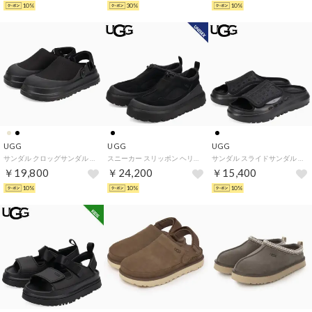
10%
30%
10%
UGG
UGG
UGG
サンダル クロッグサンダル ゴールデングロウ キャンバスクロッグ レディース 撥水 GOLDENGLOW CANVAS CLOG 1175295 （BLACK）
スニーカー スリッポン ヘリテージ ユーティリティー アクソイド メンズ レディース 厚底 HERITAGE UTILITY AXOID 1174995 （BLACK/BLACK）
サンダル スライドサンダル ピークモッド スライド メンズ PEAKMOD SLIDE ブラック 黒 1175194 （MMM）
￥19,800
￥24,200
￥15,400
10%
10%
10%