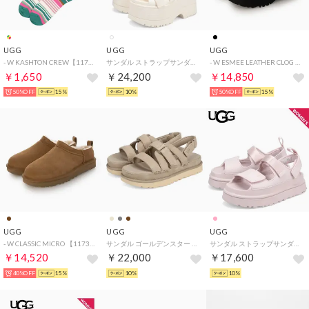
UGG
UGG
UGG
- W KASHTON CREW【1175254-CRBPP】 （curb appeal stripe）
サンダル ストラップサンダル ゴールデンライズ レディース 厚底 W GOLDENRISE アイボリー 1167431
- W ESMEE LEATHER CLOG 【1171507-BLK】 （BLK）
￥1,650
￥24,200
￥14,850
50%OFF
15%
10%
50%OFF
15%
UGG
UGG
UGG
- W CLASSIC MICRO 【1173891-CHE】 （CHE）
サンダル ゴールデンスター グリーム レディース 厚底 GOLDENSTAR GLEAM イエロー チェスナット ダーク グレー 1175122 （MUSTARD SEED）
サンダル ストラップサンダル ゴールデングロウ レディース GOLDENGLOW ピンク 1152685
￥14,520
￥22,000
￥17,600
40%OFF
15%
10%
10%