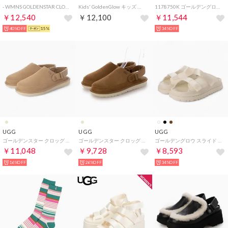
- WMNS GOLDENSTAR CLOG BLACK【1138252】 （BLK）
Kids' GoldenGlow キッズ ゴールデングロウ 1152813K サンダル （BLACK/ブラック）
1178750K ゴールデングロウ グロッシー スパークル サンダル （ジャスミン）
￥12,540
￥12,100
￥11,544
40%OFF
15%
34%OFF
UGG
UGG
UGG
ゴールデンスター クロッグ サンダル （サンド）
ゴールデンスター クロッグ サンダル （チェスナット）
ゴールデングロウ スライド スライドサンダル （ジャスミン）
￥11,048
￥9,728
￥8,593
16%OFF
26%OFF
34%OFF