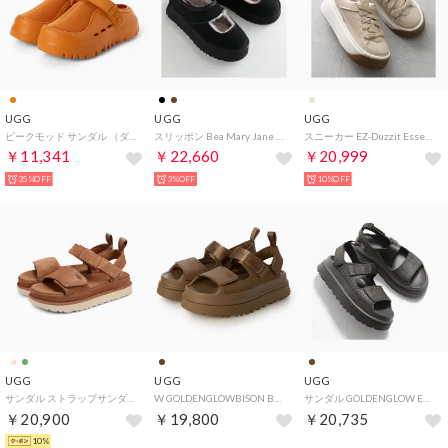
UGG
UGG
UGG
ピークモッド サンダル （ダークアプリコット）
スリッポン Bea Mary Jane ビア メリー ジェーン 1167612 （BLK/ブラック）
スニーカー EZ-Duzzit Essential Lace Up 1167499 （MDSD/ベージュ他）
￥11,341
￥22,660
￥20,999
35%OFF
3%OFF
10%OFF
UGG
UGG
UGG
サンダル ストラップサンダル ゴールデンスター レディース ブラック ブラウン ベージュ 黒 1136783
W GOLDENGLOWBISON BROWN （BISON BROWN）
サンダル GOLDENGLOW EMBOSSED 1175311 （DNSS/ダークブラウン）
￥20,900
￥19,800
￥20,735
10%