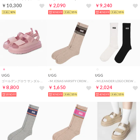
￥10,300
￥2,090
￥9,240
10%
50%OFF
15%
40%OFF
15%
UGG
UGG
UGG
ゴールデングロウ サンダル （ピンクジェイド）
- M JOSIAS VARSITY CREW【1176831-SDH】 （SDH）
- M LEANDER LOGO CREW 2 PACK【1172201-WBLC】 （WBLC）
￥8,800
￥1,650
￥2,024
20%OFF
50%OFF
15%
60%OFF
15%