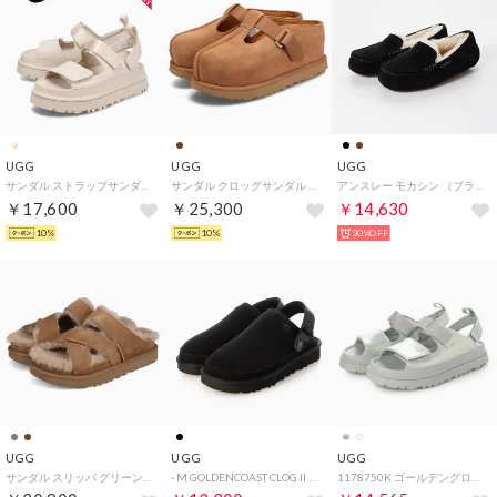
UGG
UGG
UGG
サンダル ストラップサンダル ゴールデングロウ レディース 厚底 GOLDENGLOW ベージュ 1152685
サンダル クロッグサンダル ゴールデンスター ハイクロッグ レディース GOLDENSTAR HI CLOG チェストナット 1167550
アンスレー モカシン （ブラック）
￥17,600
￥25,300
￥14,630
10%
10%
30%OFF
UGG
UGG
UGG
サンダル スリッパ グリーンポート クロスストラップ スライド レディース 厚底 GREENPORT CROSS STRAP SLIDE 1178470 （CHESTNUT）
- M GOLDENCOAST CLOG II メンズゴールデンコーストクロッグ2 【1166915-BLK】 （BLACK）
1178750K ゴールデングロウ グロッシー スパークル サンダル （シルバー）