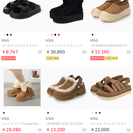
UGG
UGG
UGG
ゴールデングロウ スライド スライドサンダル （ブラック）
ムートンブーツ クラシック ミニ プラットフォーム レディース 厚底 WCLASSIC MINI PLATFORM 1134991
- M TASMAN WEATHER HYBRID 【1144096-CWTC】 （chestnut / whitecap）
￥8,767
￥30,800
￥15,180
33%OFF
10%
40%OFF
15%
UGG
UGG
UGG
ショートブーツ Esmee Boot エスミー 1171533 （CHE/Chestnut-ブラウン）
- W ESMEE CLOG 【1173331-CHE】 （CHE）
サンダル ゴールデンスター グリーム レディース 厚底 GOLDENSTAR GLEAM イエロー チェスナット ダーク グレー 1175122 （CHESTNUT）
￥28,380
￥13,200
￥22,000