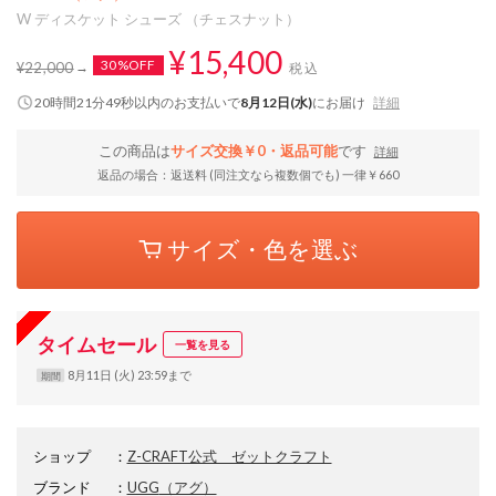
W ディスケット シューズ （チェスナット）
¥15,400
30%OFF
¥22,000
税込
20時間21分49秒
以内
のお支払いで
8月12日(水)
にお届け
詳細
この商品は
サイズ交換￥0・返品可能
です
詳細
返品の場合：返送料 (同注文なら複数個でも) 一律￥660
サイズ・色を選ぶ
タイムセール
一覧を見る
8月11日 (火) 23:59まで
期間
ショップ
：
Z-CRAFT公式 ゼットクラフト
ブランド
：
UGG
（アグ）