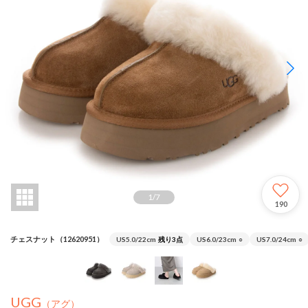
1
/
7
190
チェスナット（12620951）
US5.0/22cm
残り3点
US6.0/23cm
○
US7.0/24cm
○
UGG
（アグ）