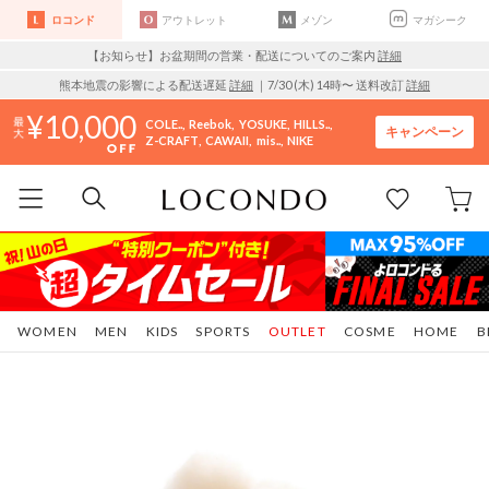
ロコンド
アウトレット
メゾン
マガシーク
【お知らせ】お盆期間の営業・配送についてのご案内
詳細
熊本地震の影響による配送遅延
詳細
｜7/30 (木) 14時〜 送料改訂
詳細
10,000
COLE..
Reebok
YOSUKE
HILLS..
キャンペーン
Z-CRAFT
CAWAII
mis..
NIKE
WOMEN
MEN
KIDS
SPORTS
OUTLET
COSME
HOME
B