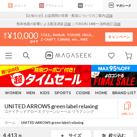
ロコンド
アウトレット
メゾン
マガシーク
【お知らせ】お盆期間の営業・配送についてのご案内
詳細
熊本地震の影響による配送遅延
詳細
｜7/30 (木) 14時〜 送料改訂
詳細
10,000
COLE..
Reebok
YOSUKE
HILLS..
キャンペーン
Z-CRAFT
CAWAII
mis..
NIKE
WOMEN
MEN
KIDS
SPORTS
COSME
HOME
BRAND LIST
UNITED ARROWS green label relaxing
ユナイテッドアローズ グリーンレーベル リラクシング
お気に入り
ホーム
UNITED ARROWS green label relaxing
4,413
サイズ
絞り込む
件