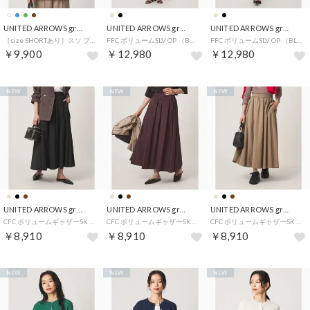
UNITED ARROWS green label relaxing
UNITED ARROWS green label relaxing
UNITED ARROWS green label relaxing
［size SHORTあり］スソ プリーツ シャツ マシンウォッシャブル 吸水速乾 （OFF WHITE）
FFC ボリュームSLV OP （BEIGE）
FFC ボリュームSLV OP （BLACK）
￥9,900
￥12,980
￥12,980
NEW
NEW
NEW
UNITED ARROWS green label relaxing
UNITED ARROWS green label relaxing
UNITED ARROWS green label relaxing
CFC ボリュームギャザーSK （BLACK）
CFC ボリュームギャザーSK （DK.BROWN）
CFC ボリュームギャザーSK （BEIGE）
￥8,910
￥8,910
￥8,910
NEW
NEW
NEW