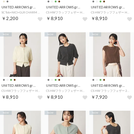
UNITED ARROWS green label relaxing
UNITED ARROWS green label relaxing
UNITED ARROWS green label relaxing
SC Tob×NICI×GLR CHARM （BEIGE）
CS HWフラッフフェザー HSLCD_A （LIME）
CS HWフラッフフェザー HSLCD_A （MD.BROWN）
￥2,200
￥8,910
￥8,910
NEW
NEW
NEW
UNITED ARROWS green label relaxing
UNITED ARROWS green label relaxing
UNITED ARROWS green label relaxing
CS HWフラッフフェザー HSLCD_A （OFF WHITE）
CS HWフラッフフェザー HSLCD_A （DK.GRAY）
CS HW フラッフフェザー 2way FS （MD.BROWN）
￥8,910
￥8,910
￥7,920
NEW
NEW
NEW