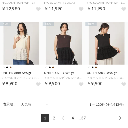
FFC JQ SH （OFF WHITE）
FFC JQ CAMI （BLACK）
FFC JQ CAMI （OFF WHITE）
￥12,980
￥11,990
￥11,990
NEW
NEW
NEW
UNITED ARROWS green label relaxing
UNITED ARROWS green label relaxing
UNITED ARROWS green label relaxing
チュール コンビ フレンチスリーブ ニット （OFF WHITE）
チュール コンビ フレンチスリーブ ニット （DK.BROWN）
チュール コンビ フレンチスリーブ ニット （BLACK）
￥9,900
￥9,900
￥9,900
表示順 :
1 ～ 120件 (全4,413件)
1
2
3
4
...37