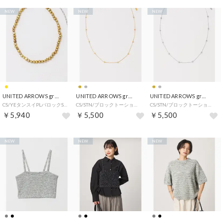
NEW
NEW
NEW
UNITED ARROWS green label relaxing
UNITED ARROWS green label relaxing
UNITED ARROWS green label relaxing
CS/YEタンスイPLバロックST/NL （YELLOW）
CS/STN/ブロックトーション/NL （GOLD）
CS/STN/ブロックトーション/NL （SILVER）
￥5,940
￥5,500
￥5,500
NEW
NEW
NEW