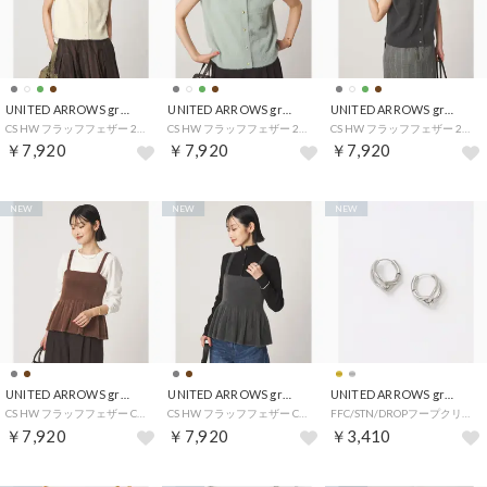
UNITED ARROWS green label relaxing
UNITED ARROWS green label relaxing
UNITED ARROWS green label relaxing
CS HW フラッフフェザー 2way FS （OFF WHITE）
CS HW フラッフフェザー 2way FS （LIME）
CS HW フラッフフェザー 2way FS （DK.GRAY）
￥7,920
￥7,920
￥7,920
NEW
NEW
NEW
UNITED ARROWS green label relaxing
UNITED ARROWS green label relaxing
UNITED ARROWS green label relaxing
CS HW フラッフフェザー CAMI （MD.BROWN）
CS HW フラッフフェザー CAMI （DK.GRAY）
FFC/STN/DROPフープクリップP （SILVER）
￥7,920
￥7,920
￥3,410