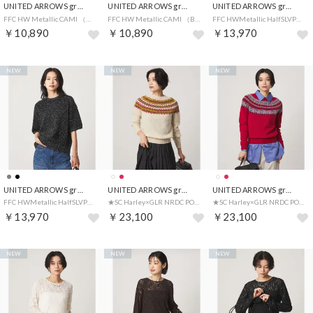
UNITED ARROWS green label relaxing
UNITED ARROWS green label relaxing
UNITED ARROWS green label relaxing
FFC HW Metallic CAMI （MD.GRAY）
FFC HW Metallic CAMI （BLACK）
FFC HWMetallic HalfSLVPO （MD.GRAY）
￥10,890
￥10,890
￥13,970
NEW
NEW
NEW
UNITED ARROWS green label relaxing
UNITED ARROWS green label relaxing
UNITED ARROWS green label relaxing
FFC HWMetallic HalfSLVPO （BLACK）
★SC Harley×GLR NRDC PO （OFF WHITE）
★SC Harley×GLR NRDC PO （RED）
￥13,970
￥23,100
￥23,100
NEW
NEW
NEW