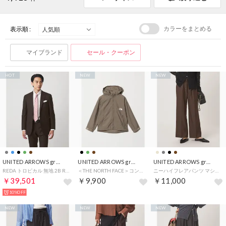
カラーをまとめる
表示順 :
マイブランド
セール・クーポン
HOT
NEW
NEW
UNITED ARROWS green label relaxing
UNITED ARROWS green label relaxing
UNITED ARROWS green label relaxing
REDA トロピカル 無地 2B RV スーツジャケット （DK.BROWN）
＜THE NORTH FACE＞コンパクトジャケット / キッズ 130cm-160cm （MOCA）
ニーハイフレアパンツ マシンウォッシャブル ストレッチ 帯電防止 （DK.BROWN）
￥39,501
￥9,900
￥11,000
10%OFF
NEW
NEW
NEW