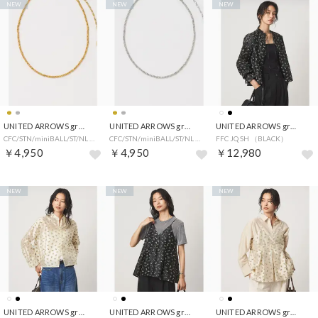
NEW
NEW
NEW
UNITED ARROWS green label relaxing
UNITED ARROWS green label relaxing
UNITED ARROWS green label relaxing
CFC/STN/miniBALL/ST/NL （GOLD）
CFC/STN/miniBALL/ST/NL （SILVER）
FFC JQ SH （BLACK）
￥4,950
￥4,950
￥12,980
NEW
NEW
NEW
UNITED ARROWS green label relaxing
UNITED ARROWS green label relaxing
UNITED ARROWS green label relaxing