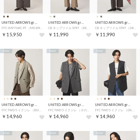
UNITED ARROWS green label relaxing
UNITED ARROWS green label relaxing
UNITED ARROWS green label relaxing
FFC IMP FbRC PT （MD.BROWN）
CB ネップツイル STRT （BEIGE）
CB ネップツイル STRT （DK.GRAY）
￥15,950
￥11,990
￥11,990
NEW
NEW
NEW
UNITED ARROWS green label relaxing
UNITED ARROWS green label relaxing
UNITED ARROWS green label relaxing
FFC TWDライクジレ （BEIGE）
FFC TWDライクジレ （その他1）
FFC TWDライクジレ （DK.GRAY）
￥14,960
￥14,960
￥14,960
NEW
NEW
NEW