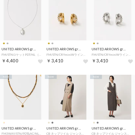
UNITED ARROWS green label relaxing
UNITED ARROWS green label relaxing
UNITED ARROWS green label relaxing
FM/STNロケットPDT/NL （SILVER）
FM/STN/CRYminiWラインP （GOLD）
FM/STN/CRYminiWラインP （SILVER）
￥4,400
￥3,410
￥3,410
NEW
NEW
NEW
UNITED ARROWS green label relaxing
UNITED ARROWS green label relaxing
UNITED ARROWS green label relaxing
FM3WAY/STN/PDT&AC/NL （MD.BROWN）
CB ネップツイル ジャンスカ （BEIGE）
CB ネップツイル ジャンスカ （DK.GRAY）