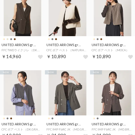
UNITED ARROWS green label relaxing
UNITED ARROWS green label relaxing
UNITED ARROWS green label relaxing
FFC TWDライクジレ （DK.BROWN）
CFC ボア ベスト （NATURAL）
CFC ボア ベスト （MOCA）
￥14,960
￥10,890
￥10,890
NEW
NEW
NEW
UNITED ARROWS green label relaxing
UNITED ARROWS green label relaxing
UNITED ARROWS green label relaxing
CFC ボア ベスト （DK.GRAY）
FFC IMP FbRC JK （MD.GRAY）
FFC IMP FbRC JK （MD.BROWN）