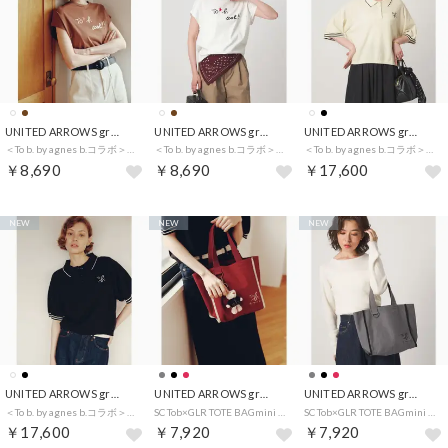
UNITED ARROWS green label relaxing
UNITED ARROWS green label relaxing
UNITED ARROWS green label relaxing
＜To b. by agnes b.コラボ＞ロゴ フレンチスリーブ Tシャツ （MD.BROWN）
＜To b. by agnes b.コラボ＞ロゴ フレンチスリーブ Tシャツ （OFF WHITE）
＜To b. by agnes b.コラボ＞ポロニット （OFF WHITE）
￥8,690
￥8,690
￥17,600
NEW
NEW
NEW
UNITED ARROWS green label relaxing
UNITED ARROWS green label relaxing
UNITED ARROWS green label relaxing
＜To b. by agnes b.コラボ＞ポロニット （BLACK）
SC Tob×GLR TOTE BAGmini （WINE）
SC Tob×GLR TOTE BAGmini （MD.GRAY）
￥17,600
￥7,920
￥7,920