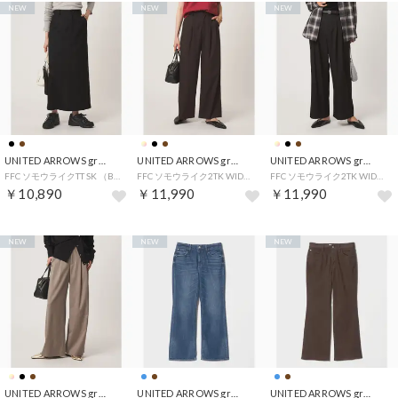
NEW
NEW
NEW
UNITED ARROWS green label relaxing
UNITED ARROWS green label relaxing
UNITED ARROWS green label relaxing
FFC ソモウライクTT SK （BLACK）
FFC ソモウライク2TK WIDE PT （DK.BROWN）
FFC ソモウライク2TK WIDE PT （BLACK）
￥10,890
￥11,990
￥11,990
NEW
NEW
NEW
UNITED ARROWS green label relaxing
UNITED ARROWS green label relaxing
UNITED ARROWS green label relaxing