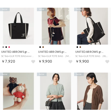
NEW
NEW
NEW
UNITED ARROWS green label relaxing
UNITED ARROWS green label relaxing
UNITED ARROWS green label relaxing
SC Tob×GLR TOTE BAGmini （BLACK）
SC Tob×GLR TOTE BAG （MD.BROWN）
SC Tob×GLR TOTE BAG （BLACK）
￥7,920
￥9,900
￥9,900
NEW
NEW
NEW