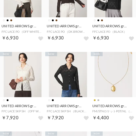
UNITED ARROWS green label relaxing
UNITED ARROWS green label relaxing
UNITED ARROWS green label relaxing
FFC LACE PO （OFF WHITE）
FFC LACE PO （DK.BROWN）
FFC LACE PO （BLACK）
￥6,930
￥6,930
￥6,930
NEW
NEW
NEW
UNITED ARROWS green label relaxing
UNITED ARROWS green label relaxing
UNITED ARROWS green label relaxing
FFC LACE SKP SH （OFF WHITE）
FFC LACE SKP SH （BLACK）
FM/STNロケットPDT/NL （GOLD）
￥7,920
￥7,920
￥4,400
NEW
NEW
NEW