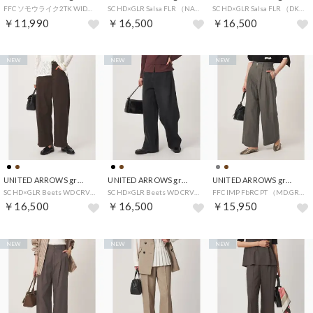
FFC ソモウライク2TK WIDE PT （NATURAL）
SC HD×GLR Salsa FLR （NAVY）
SC HD×GLR Salsa FLR （DK.BROWN）
￥11,990
￥16,500
￥16,500
NEW
NEW
NEW
UNITED ARROWS green label relaxing
UNITED ARROWS green label relaxing
UNITED ARROWS green label relaxing
SC HD×GLR Beets WD CRV （DK.BROWN）
SC HD×GLR Beets WD CRV （BLACK）
FFC IMP FbRC PT （MD.GRAY）
￥16,500
￥16,500
￥15,950
NEW
NEW
NEW