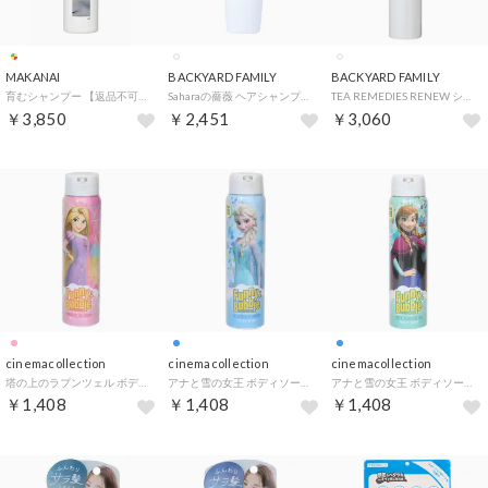
MAKANAI
BACKYARD FAMILY
BACKYARD FAMILY
育むシャンプー 【返品不可商品】 （しとやかな椿の香り）
Saharaの薔薇 ヘアシャンプー 220ml【返品不可商品】<br> （ホワイト）
TEA REMEDIES RENEW シャンプー 【返品不可商品】 （ホワイト）
￥3,850
￥2,451
￥3,060
cinemacollection
cinemacollection
cinemacollection
塔の上のラプンツェル ボディソープ ファニーバブル ディズニープリンセス マルカ 子供とお風呂 キャラクター グッズ 【返品不可商品】
アナと雪の女王 ボディソープ ファニーバブル エルサ ディズニー マルカ 子供とお風呂 キャラクター グッズ 【返品不可商品】
アナと雪の女王 ボディソープ ファニーバブル アナ ディズニー マルカ 子供とお風呂 キャラクター グッズ 【返品不可商品】
￥1,408
￥1,408
￥1,408