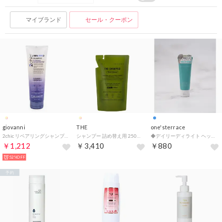
マイブランド
セール・クーポン
giovanni
THE
one'sterrace
2chic リペアリングシャンプー 250ml シャンプー 【返品不可商品】 （他）
シャンプー 詰め替え用 250ml 弱酸性アミノ酸 ノンシリコン 易生分解性 頭皮ケア しっとり SHAMPOO Think Nature 【返品不可商品】 （MMM）
◆デイリーディライト ヘッドクレンズミニ 【返品不可商品】 （ブルー(993)）
￥1,212
￥3,410
￥880
52%OFF
予約