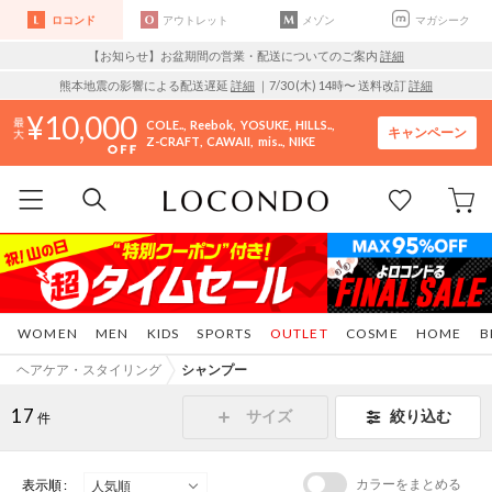
ロコンド
アウトレット
メゾン
マガシーク
【お知らせ】お盆期間の営業・配送についてのご案内
詳細
熊本地震の影響による配送遅延
詳細
｜7/30 (木) 14時〜 送料改訂
詳細
10,000
COLE..
Reebok
YOSUKE
HILLS..
キャンペーン
Z-CRAFT
CAWAII
mis..
NIKE
WOMEN
MEN
KIDS
SPORTS
OUTLET
COSME
HOME
B
ヘアケア・スタイリング
シャンプー
17
サイズ
絞り込む
件
カラーをまとめる
表示順 :