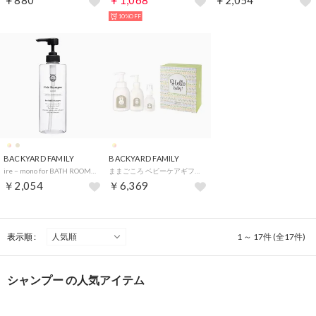
￥880
￥1,068
￥2,054
10%OFF
BACKYARD FAMILY
BACKYARD FAMILY
ire－mono for BATH ROOM【返品不可商品】 （シャンプーNATURAL）
ままごころ ベビーケアギフト コンフォーティング【返品不可商品】 （コンフォーティング）
￥2,054
￥6,369
表示順 :
1 ～ 17件 (全17件)
シャンプー の人気アイテム