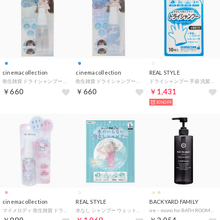
cinemacollection
cinemacollection
REAL STYLE
衛生雑貨 ドライシャンプー フルーティーソルベ クーリア 髪 リフレッシュ ミスト グッズ 【返品不可商品】
衛生雑貨 ドライシャンプー エアリーサボン クーリア 髪 リフレッシュ ミスト グッズ 【返品不可商品】
ドライシャンプー 手袋 洗髪シート 防災 入院 介護 長期保存 水なし 低刺激 ノンアルコール パラベンフリー 災害 日本製 非常時 備蓄【返品不可商品】 （ホワイト）
￥660
￥660
￥1,431
10%OFF
cinemacollection
REAL STYLE
BACKYARD FAMILY
マイメロディ 衛生雑貨 ドライシャンプー サンリオ カミオジャパン リフレッシュミスト 髪 全身 キャラクター グッズ 【返品不可商品】
水なし シャンプー ウェット 手袋 断水 防災 災害 旅行 介護 対策 便利 グッズ 個包装 衛生的 携帯 コンパクト 軽い お風呂【返品不可商品】 （ホワイト）
ire－mono for BATH ROOM【返品不可商品】 （シャンプーNOIR）