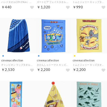
ハンドタオル(19×19cm） （チャコール）
ズートピア フェイスタオル ジャガードロングタオル オーガニックコットン ダウンタウン ディズニー 丸眞 新生活 キャラクター グッズ
トムとジェリー キャップタオル タオルキャップ チーズキャップ ワーナーブラザース 丸眞 ヘアドライタオル帽子 マイクロファイバー キャラクター グッズ
￥440
￥1,320
￥990
cinemacollection
cinemacollection
cinemacollection
チャンピオン ラップタオル 80丈マキタオル 80cm丈巻き巻きタオル レイジングロゴ スポーツ ブランド 丸眞 サマーレジャー用品 海プール着替えタオル グッズ
きかんしゃトーマス キッズタオルケット お昼寝ケット グッドタイムフレンド 丸眞 子供用夏用寝具 ビッグタオル キャラクター グッズ
トムとジェリー キッズタオルケット お昼寝ケット チェイスインコミック ワーナーブラザース 丸眞 子供用夏用寝具 ビッグタオル キャラクター グッズ
￥2,530
￥2,200
￥2,200