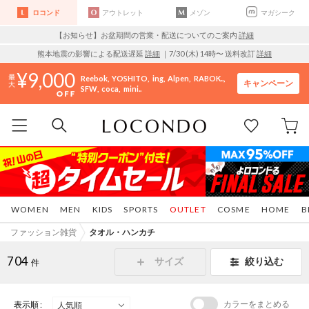
ロコンド
アウトレット
メゾン
マガシーク
【お知らせ】お盆期間の営業・配送についてのご案内
詳細
熊本地震の影響による配送遅延
詳細
｜7/30 (木) 14時〜 送料改訂
詳細
9,000
Reebok
YOSHITO
ing
Alpen
RABOK..
キャンペーン
SFW
coca
mini..
WOMEN
MEN
KIDS
SPORTS
OUTLET
COSME
HOME
B
ファッション雑貨
タオル・ハンカチ
704
サイズ
絞り込む
件
カラーをまとめる
表示順 :