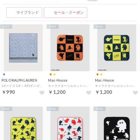
マイブランド
セール・クーポン
HOT
NEW
NEW
POLO RALPH LAUREN
Mac-House
Mac-House
(ボーイズ 2才～4才)ギンガム コットン テリー ハンカチーフ （400ブルー）
キャラクターシルエットハンドタオル （オレンジ）
キャラクターシルエットハンドタオル （イエロー）
￥990
￥1,200
￥1,200
NEW
NEW
NEW