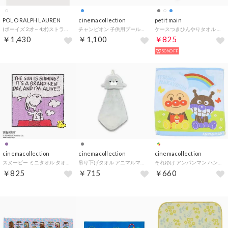
POLO RALPH LAUREN
cinemacollection
petit main
(ボーイズ 2才～4才)ストライプド Polo ベア コットン ハンカチーフ （100ホワイト）
チャンピオン 子供用プールタオル ジュニアバスタオル フォーカスオンロゴ スポーツ ブランド 丸眞 スポーツタオル 保育園 幼稚園 小学生 グッズ
ケースつきひんやりタオル （アイボリー）
￥1,430
￥1,100
￥825
50%OFF
cinemacollection
cinemacollection
cinemacollection
スヌーピー ミニタオル タオルハンカチ シャイニング ピンク ピーナッツ タオル美術館 汗拭きタオル キャラクター グッズ
吊り下げタオル アニマルマスコットタオル アザラシ パインクリエイト お手拭きタオル かわいい グッズ
それゆけ アンパンマン ハンドタオル ウォッシュタオル くもとにじ バンダイ 汗拭きタオル アニメキャラクター グッズ
￥825
￥715
￥660