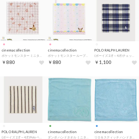
cinemacollection
cinemacollection
POLO RALPH LAUREN
ポケットモンスター ミニタオル タオルハンカチ るんるん モンポケ ピンク ポケモン タオル美術館
ポケットモンスター ループタオル ループ付タオルハンカチ ピンク ポケモン タオル美術館
(ボーイズ 2才～4才)チェック コットン テリー ハンカチーフ （100ホワイト）
￥880
￥880
￥1,100
POLO RALPH LAUREN
cinemacollection
cinemacollection
(ボーイズ 2才～4才)Polo ベア コットン テリー ハンカチーフ （100ホワイト）
ダンボ ハンドタオル ミニタオル シンプルブルーグリーン ディズニー 汗拭きタオル キャラクター グッズ
リロ＆スティッチ ハンドタオル ミニタオル シンプルシーブルー ディズニー 汗拭きタオル キャラクター グッズ