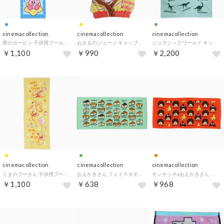
cinemacollection
cinemacollection
cinemacollection
星のカービィ 子供用プールタオル ジュニアバスタオル ワクワクスター 丸眞 スポーツタオル 保育園 幼稚園 小学生 キャラクター グッズ
おさるのジョージ キャップタオル タオルキャップ イエローバナナキャップ 丸眞 ヘアドライタオル帽子 マイクロファイバー 絵本キャラクター グッズ
ジュラシックワールド キッズタオルケット お昼寝ケット ダイナソーマップ 恐竜 丸眞 子供用夏用寝具 ビッグタオル 映画キャラクター グッズ
￥1,100
￥990
￥2,200
cinemacollection
cinemacollection
cinemacollection
くまのプーさん 子供用プールタオル ジュニアバスタオル ハピネスライフ ディズニー 丸眞 スポーツタオル 保育園 幼稚園 小学生 キャラクター グッズ
おえかきさん フェイスタオル プリントロングタオル ちーずけーきさん オクタニ 面白雑貨 おもしろタオル グッズ【返品不可商品】
モンチッチxおえかきさん フェイスタオル プリントロングタオル もんちっちさんバナナ オクタニ おもしろタオル キャラクター グッズ【返品不可商品】
￥1,100
￥638
￥968