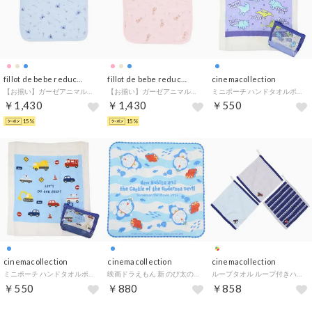
fillot de bebe reduction
fillot de bebe reduction
cinemacollection
【お揃い】ガーゼアニマルプリントハンドタオル （ブルー系）
【お揃い】ガーゼアニマルプリントハンドタオル （ピンク系）
ミニポーチ ハンドタオルポーチ 恐竜 新入学 ニシオ 新学期準備雑貨 汗拭きタオル 小物入れ グッズ
￥1,430
￥1,430
￥550
15%
15%
cinemacollection
cinemacollection
cinemacollection
ミニポーチ ハンドタオルポーチ くるま 新入学 ニシオ 新学期準備雑貨 汗拭きタオル 小物入れ グッズ
映画ドラえもん 新 のび太の海底鬼岩城 ハンドタオル ガーゼミニタオル 藤子F不二雄 エンスカイ 汗拭きタオル かわいい キャラクター グッズ
ループタオル ループ付きハンドタオル 3枚組 男児柄 新入学 ニシオ 入園新学期準備雑貨 幼稚園 保育園 グッズ
￥550
￥880
￥858