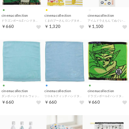
cinemacollection
cinemacollection
cinemacollection
ドラゴンボールZ ハンドタオル ミニタオル 神龍アップ 汗拭きタオル アニメキャラクター グッズ
くまのプーさん ロングタオル シャーリング フェイスタオル2P トゥーハニーマッチ ディズニー 新生活雑貨 2枚組 キャラクター グッズ
アイムドラえもん てぬぐい 手ぬぐい 和ごころドット サンリオ 日本製 アニメキャラクター グッズ
￥660
￥1,320
￥1,100
cinemacollection
cinemacollection
cinemacollection
ダンボ ハンドタオル ウォッシュタオル シンプルブルーグリーン ディズニー 汗拭きタオル キャラクター グッズ
リロ＆スティッチ ハンドタオル ウォッシュタオル シンプルシーブルー ディズニー 汗拭きタオル キャラクター グッズ
ドラゴンボールZ ハンドタオル ミニタオル ピッコロアップ 汗拭きタオル アニメキャラクター グッズ
￥660
￥660
￥660