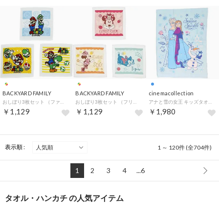
BACKYARD FAMILY
BACKYARD FAMILY
cinemacollection
おしぼり3枚セット （ファインクルー）
おしぼり3枚セット （フリルスタイル）
アナと雪の女王 キッズタオルケット マルチタオル アイシー ディズニー 子供用夏用寝具 お昼寝 キャラクター グッズ
￥1,129
￥1,129
￥1,980
表示順 :
1 ～ 120件 (全704件)
1
2
3
4
...6
タオル・ハンカチ の人気アイテム