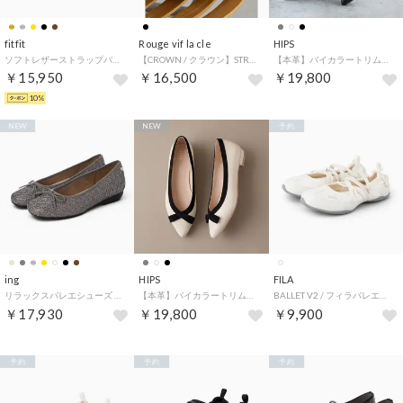
fitfit
Rouge vif la cle
HIPS
ソフトレザーストラップバレエ fs 270 （ブラックxブラック）
【CROWN / クラウン】STRAP COURT JAZZ / ストラップ フ （ブラック）
【本革】バイカラートリムフラットシューズ （ブラック）
￥15,950
￥16,500
￥19,800
10%
NEW
NEW
予約
ing
HIPS
FILA
リラックスバレエシューズ （グレーキジ）
【本革】バイカラートリムフラットシューズ （アイボリー）
BALLET V2 / フィラバレエブイ2 / カジュアルスニーカー / バレエコア （Oyster Mushroom）
￥17,930
￥19,800
￥9,900
予約
予約
予約