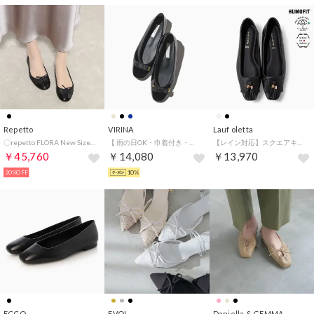
Repetto
VIRINA
Lauf oletta
〇repetto FLORA New Size （ブラック）
【 雨の日OK・巾着付き・旅行・持ち歩き】晴雨兼用アンナリボンスクエアバレエシューズ （ブラック）
【レイン対応】スクエアキルトパンプス(LRH120) （BLACK）
￥45,760
￥14,080
￥13,970
20%OFF
10%
ECCO
EVOL
Daniella & GEMMA