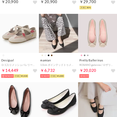
￥20,900
￥20,900
￥29,700
30%
Desigual
mamian
Pretty Ballerinas
ロゴ入りメッシュバレリーナ （ベージュ/ホワイト）
1.0cm ポインテッドトゥメッシュバレエシューズ／m17036 （ブラックMS）
ROSARIO galassia / ロザリオ ガラシア バレエシューズ （PLATA）
￥14,449
￥6,732
￥20,020
50%OFF
¥1,500
15%OFF
¥1,000
30%OFF