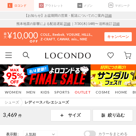
ロコンド
アウトレット
メゾン
マガシーク
【お知らせ】お盆期間の営業・配送についてのご案内
詳細
熊本地震の影響による配送遅延
詳細
｜7/30 (木) 14時〜 送料改訂
詳細
10,000
COLE..
Reebok
YOSUKE
HILLS..
キャンペーン
Z-CRAFT
CAWAII
mis..
NIKE
WOMEN
MEN
KIDS
SPORTS
OUTLET
COSME
HOME
B
シューズ
レディース バレエシューズ
3,469
サイズ
絞り込む
件
カラーをまとめる
表示順 :