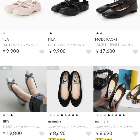
FILA
FILA
MODE KAORI
BALLET V2 / フィラバレエブイ2 / カジュアルスニーカー / バレエコア （Pink/Pink/Pink）
BALLET V2 / フィラバレエブイ2 / カジュアルスニーカー / バレエコア （Black/Black Beauty/White）
【本革】 【軽量】 ストラップバレエ 62112 （ブラック）
￥9,900
￥9,900
￥17,600
NEW
予約
予約
HIPS
mamian
mamian
【本革】バイカラートリムフラットシューズ （ライトグレー）
1.0cm ラウンドトゥフラットバレエシューズ／m10201 （ブラックS）
1.0cm ラウンドトゥフラットバレエシューズ／m10201 （ブラック）
￥19,800
￥8,690
￥8,690