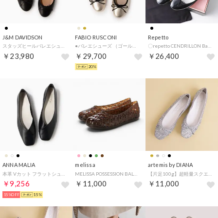
J&M DAVIDSON
FABIO RUSCONI
Repetto
スタッズヒールバレエシューズ （ブラック）
●バレエシューズ （ゴールド）
〇repetto CENDRILLON Baby （ブラック）
￥23,980
￥29,700
￥26,400
20%
ANNA MALIA
melissa
artemis by DIANA
本革 Vカット フラットシューズ （ブラック）
MELISSA POSSESSION BALLERINA AD （BROWN）
【片足100g】超軽量スクエアトゥバレエシューズ （シルバーラメ）
￥9,256
￥11,000
￥11,000
15%OFF
15%