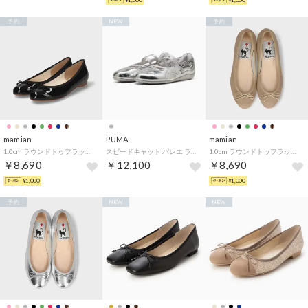
¥1,000
¥1,000
予約
NEW
予約
mamian
PUMA
mamian
1.0cm ラウンドトゥフラットバレエシューズ／m10201 （ブラックE）
スピードキャット バレエ ラスト ウィメンズ（SPEEDCAT BALLET LUST） （SILVER-FEATHER GRAY）
1.0cm ラウンドトゥフラットバレエシューズ／m10201 （ベージュS）
￥8,690
￥12,100
￥8,690
¥1,000
¥1,000
予約
NEW
NEW