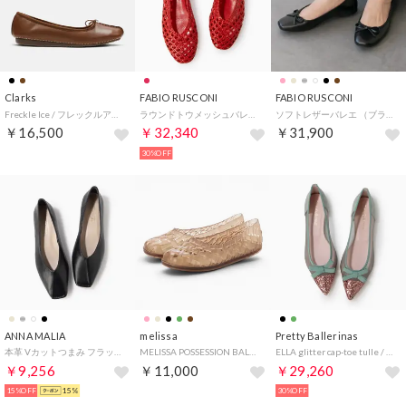
Clarks
FABIO RUSCONI
FABIO RUSCONI
Freckle Ice / フレックルアイス（ダークタンレザー）
ラウンドトウメッシュバレエ （レッド）
ソフトレザーバレエ （ブラック）
￥16,500
￥32,340
￥31,900
30%OFF
ANNA MALIA
melissa
Pretty Ballerinas
本革 Vカットつまみ フラットシューズ （ブラック）
MELISSA POSSESSION BALLERINA AD （BEIGE）
ELLA glitter cap-toe tulle / エラ グリッター キャップトゥ チュール バレエシューズ （PINK-LIZA-VICTOR）
￥9,256
￥11,000
￥29,260
15%OFF
15%
30%OFF