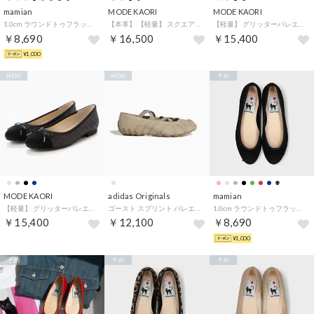
mamian
MODE KAORI
MODE KAORI
1.0cm ラウンドトゥフラットバレエシューズ／m10201 （シルバー）
【本革】 【軽量】 スクエアトゥバレエシューズ 15030 （ブラック）
【軽量】 グリッターバレエシューズ 15029 （ベージュ）
￥8,690
￥16,500
￥15,400
¥1,000
NEW
NEW
予約
MODE KAORI
adidas Originals
mamian
【軽量】 グリッターバレエシューズ 15029 （ブラック）
ゴースト スプリント バレエシューズ（GHOST SPRINT BALLET SHOES） （Magic Beige / Magic Beige / Gum）
1.0cm ラウンドトゥフラットバレエシューズ／m10201 （ブラックサテン）
￥15,400
￥12,100
￥8,690
¥1,000
予約
予約
予約