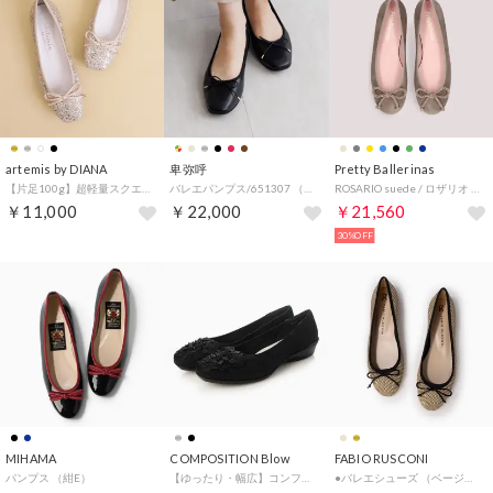
artemis by DIANA
卑弥呼
Pretty Ballerinas
【片足100g】超軽量スクエアトゥバレエシューズ （ゴールドラメ）
バレエパンプス/651307 （ブラック）
ROSARIO suede / ロザリオ スエード バレエシューズ （TORTORA）
￥11,000
￥22,000
￥21,560
30%OFF
MIHAMA
COMPOSITION Blow
FABIO RUSCONI
パンプス （紺E）
【ゆったり・幅広】コンフォートバレエシューズ （ブラック）
●バレエシューズ （ベージュ）