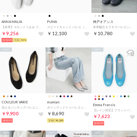
ANNA MALIA
PUMA
神戸オアシス
【本革】 Vカットつまみ フラットシューズ （ホワイト）
スピードキャット バレエ（SPEEDCAT BALLET） （BLACK）
本革幅広キラキラバレエシューズ （BL）
￥9,256
￥12,100
￥10,780
15%OFF
15%
HOT
HOT
HOT
COULEUR VARIE
mamian
Emma Francis
洗えるパンチングバレエシューズ （BL）
ポインテッドトゥバレエシューズ／1333 （シルバー）
【レイン対応】フラットバレエシューズ （ビビッドブルー エナメル）
￥9,900
￥8,690
￥7,623
18%OFF
¥1,000
30%OFF
HOT
HOT
HOT