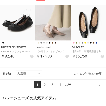
BUTTERFLY TWISTS
enchanted
BARCLAY
FRANKIE フランキー 21059N （ブラック）
【本革】ソフトレザーアクセントバブーシュ （グレージュ）
【日本製】 晴雨兼用 撥水加工素材使用 スクエアトゥ バレエシューズ （BLK）
￥8,140
￥17,930
￥15,950
表示順 :
1 ～ 120件 (全3,469件)
1
2
3
4
...29
バレエシューズ の人気アイテム