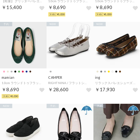
【軽量】 グリッターバレエシューズ 15029 （シルバー）
1.0cm ラウンドトゥフラットバレエシューズ／m10201 （ネイビーS）
1.0cm ラウンドトゥフラットバレエシューズ／m10201 （ピンクS）
￥15,400
￥8,690
￥8,690
¥1,000
¥1,000
予約
NEW
NEW
mamian
CAMPER
ing
1.0cm ラウンドトゥフラットバレエシューズ／m10201 （グリーンS）
RIGHT NINA / フラットシューズ （シルバー）
リラックスバレエシューズ （ブラウンキジ）
￥8,690
￥28,600
￥17,930
¥1,000
NEW
予約
予約