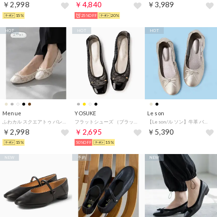
￥2,998
￥4,840
￥3,989
15%
25%OFF
20%
HOT
HOT
HOT
Menue
YOSUKE
Le son
ふわカル スクエアトゥ バレエシューズ （4222アイボリーレース）
フラットシューズ （ブラック）
【Le son/ル ソン】牛革 バレエシューズ カウレザーラウンドトゥプレーンリボンバレエパンプス 軽量 走れる 痛くない 甲高 幅広 外反母趾 （グレーッシュベージュ）
￥2,998
￥2,695
￥5,390
15%
50%OFF
15%
NEW
予約
NEW