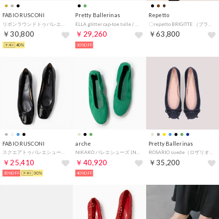
FABIO RUSCONI
Pretty Ballerinas
Repetto
リボンラウンドトゥバレエシューズ （シルバー）
ELLA glitter cap-toe tulle / エラ グリッター キャップトゥ チュール バレエシューズ （BI-NEGRO-NEGRO）
〇repetto BRIGITTE （ブラックエナメル）
￥30,800
￥29,260
￥63,800
40%
30%OFF
FABIO RUSCONI
arche
Pretty Ballerinas
スクエアトゥバレエシューズ （ブラック）
NIKAKO バレエシューズ (NUBUCK)（グリーン） （ZAAN）
ROSARIO suede（ロザリオ スエード）バレエシューズ （NAVY_BLUE）
￥25,410
￥40,920
￥35,200
30%OFF
30%
40%OFF