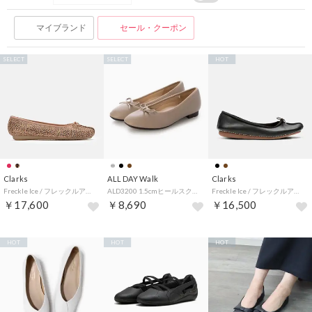
マイブランド
セール・クーポン
SELECT
SELECT
HOT
Clarks
ALL DAY Walk
Clarks
Freckle Ice / フレックルアイス （アニマルプリント）
ALD3200 1.5cmヒールスクエアトー 吸水速乾・抗菌防臭インソール （オーク）
Freckle Ice / フレックルアイス （ブラックレザー）
￥17,600
￥8,690
￥16,500
HOT
HOT
HOT