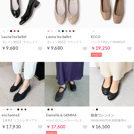
Launa lea ballet
Launa lea ballet
ECCO
【レイン対応】 ラウンドトゥヒールバレエシューズ(RB5401A) （ブラックE）
【レイン対応】ラウンドトゥバレエシューズ(RB1401A) （グレージュE）
パンプス代わり MARGOT レディース 本革 バレエシューズ
￥9,680
￥9,680
￥19,250
39%OFF
enchanted
Daniella & GEMMA
銀座ワシントン
【本革】ソフトレザーアクセントバブーシュ （ブラック）
ベルクロスニーカーバレエシューズ （ブラック生地）
WASHINGTON 晴雨兼用キルティングバレエシューズ （ブラック）
￥17,930
￥17,600
￥16,500
20%OFF