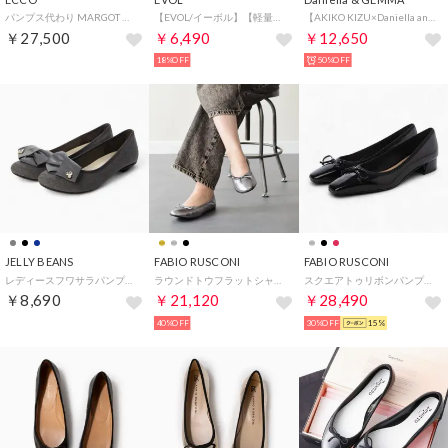
パンプス代わり MARGOT レディース 本革 バレエシューズ
【EVOL/イーボル】【軽量・柔らかい】2way チュールバレエミュール IY5616 (シルバーコンビ)
【AKIKO KIZU×Daniella and GEMMA】ギャザーバレエシューズ （ベージュ）
￥27,500
￥6,490
￥12,650
18%OFF
50%OFF
JELLY BEANS
FABIO RUSCONI
FABIO RUSCONI
レディースフワサラパンプス （LGY）
ラウンドトウフラットシャーリングバレエ （シルバー）
スクエアトゥリボンパンプス （ブラック）
￥8,690
￥21,120
￥28,490
40%OFF
30%OFF
15%