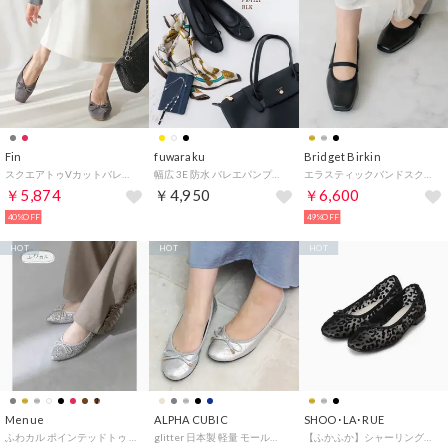
Fin
fuwaraku
Bridget Birkin
スクエアトゥVカットバレエシューズ【低反発スポンジ入り】 （グレースエード）
幅広 3E 防水 バレエパンプス ＜1.0cmヒール＞ 【22.0cm～25.0cm】 FR-1121 fuwaraku
エラスティックバンドスクエアバレエシューズ （ブラック）
￥5,874
￥4,950
￥6,600
40%OFF
49%OFF
HOT
HOT
HOT
Menue
ALPHA CUBIC
SHOO･LA･RUE
ふわカル ポインテッドトゥ バレエシューズ （4143シルバーグリッターCL）
glitter 日本製 軽量 モールドソールキルティングステッチバレエシューズ （シルバー）
【ふかふか】シャーリングバレー （ブラック(119)）