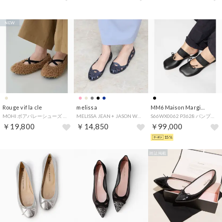
NEW
Rouge vif la cle
melissa
MM6 Maison Margiela
MOHI ボアバレーシューズ （キャメル）
MELISSA JEAN + JASON WU VII AD （BLUE FLOCKED）
S66WX0062 P3628 パンプス SLIPPER レディース シューズ アナトミック スリッポン バレエシューズ フラットシューズ （ブラック）
￥19,800
￥14,850
￥99,000
15%
雑誌掲載