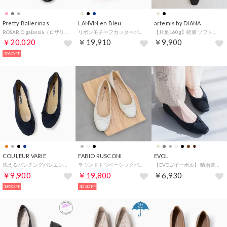
Pretty Ballerinas
LANVIN en Bleu
artemis by DIANA
ROSARIO galassia（ロザリオ ガラシア）バレエシューズ （FUMO）
リボンモチーフカッターパンプス （ブラックコンビ）
【片足160g】軽量 ソフトニット メリージェーンバレエシューズ （黒生地）
￥20,020
￥19,910
￥9,900
30%OFF
COULEUR VARIE
FABIO RUSCONI
EVOL
洗えるパンチングバレエシューズ （NAV）
ラウンドトウベーシックバレエシューズ （アイボリーエナメル）
【EVOL/イーボル】 晴雨兼用ソフトスクエアトゥバレエ IW5273 （ブラック）
￥9,900
￥19,800
￥6,930
18%OFF
40%OFF