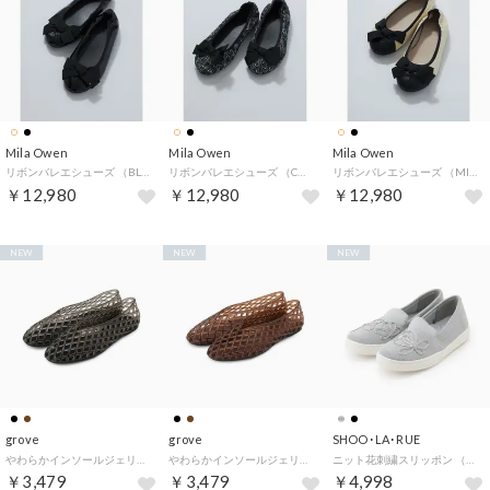
Mila Owen
Mila Owen
Mila Owen
リボンバレエシューズ （BLK）
リボンバレエシューズ （CHECK）
リボンバレエシューズ （MIX）
￥12,980
￥12,980
￥12,980
NEW
NEW
NEW
grove
grove
SHOO･LA･RUE
やわらかインソールジェリーシューズ （ブラック(019)）
やわらかインソールジェリーシューズ （ブラウン(043)）
ニット花刺繍スリッポン （シルバー(006)）
￥3,479
￥3,479
￥4,998