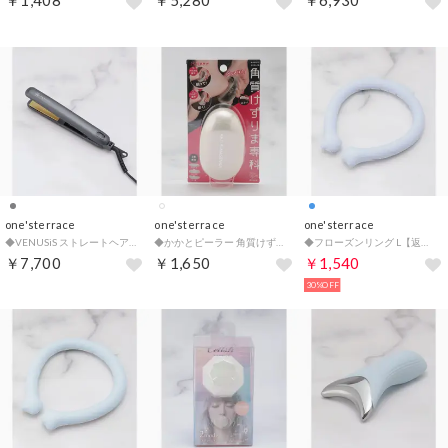
￥1,408
￥5,280
￥6,930
one'sterrace
one'sterrace
one'sterrace
◆VENUSiS ストレートヘアアイロン 【返品不可商品】 （グレー(912)）
◆かかとピーラー 角質けずりま専科 （ホワイト(901)）
◆フローズンリング L【返品不可商品】 （ブルー(993)）
￥7,700
￥1,650
￥1,540
30%OFF