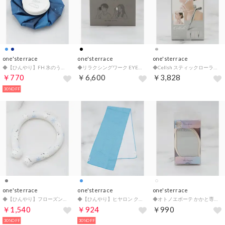
one'sterrace
one'sterrace
one'sterrace
◆【ひんやり】FH 氷のう【返品不可商品】 （ネイビー(994)）
◆リラクシングワーク EYENAGARA【返品不可商品】 （ブラック(919)）
◆Cellsh スティックローラー【返品不可商品】 （シルバー(906)）
￥770
￥6,600
￥3,828
30%OFF
one'sterrace
one'sterrace
one'sterrace
◆【ひんやり】フローズンリング【返品不可商品】 （グレー(912)）
◆【ひんやり】ヒヤロン クールタオル クールワッフル【返品不可商品】 （ブルー(993)）
◆オトノエボーテ かかと専用スムーザー【返品不可商品】 （ホワイト(901)）
￥1,540
￥924
￥990
30%OFF
30%OFF