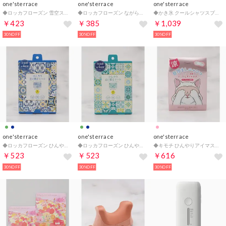
one'sterrace
one'sterrace
one'sterrace
◆ロッカフローズン 雪空ストール 3P （ネイビー(994)）
◆ロッカフローズン ながらCOOLアイマスク 3P【返品不可商品】 （ネイビー(994)）
◆かき氷 クールシャツスプレー【返品不可商品】 （ブルー(993)）
￥423
￥385
￥1,039
30%OFF
30%OFF
30%OFF
one'sterrace
one'sterrace
one'sterrace
◆ロッカフローズン ひんやり足に貼るシート【返品不可商品】 （ネイビー(994)）
◆ロッカフローズン ひんやり足に貼るシート【返品不可商品】 （グリーン(922)）
◆キモチ ひんやりアイマスク 5枚【返品不可商品】 （ピンク(972)）
￥523
￥523
￥616
30%OFF
30%OFF
30%OFF