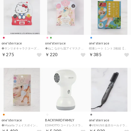
one'sterrace
one'sterrace
one'sterrace
◆サンリオキャラクターズ ながら温アイマスク1P ハローキティ【返品不可商品】 （レッド(962)）
◆ねこ ながら温アイマスク 1P【返品不可商品】 （ピンク(972)）
樹液シート ミント 2枚組【返品不可商品】 （ブルー(993)）
￥275
￥220
￥385
one'sterrace
BACKYARD FAMILY
one'sterrace
◆Mycalla フェイスポインター【返品不可商品】 （オレンジ(967)）
EDIMOTTO コードレスドライヤー【返品不可商品】 （ホワイト）
◆VENUSiS 遠赤カールドライヤー 【返品不可商品】 （グレー(912)）