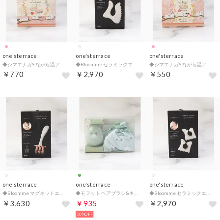
one'sterrace
one'sterrace
one'sterrace
◆シマエナガS ながら温アイマスク 6P【返品不可商品】 （ピンク(972)）
◆Bloomme セラミックエナジー ビッグ【返品不可商品】 （ホワイト(901)）
◆シマエナガS ながら温アイマスク 3P【返品不可商品】 （ピンク(972)）
￥770
￥2,970
￥550
one'sterrace
one'sterrace
one'sterrace
◆Bloomme マグネットエナジー【返品不可商品】 （ホワイト(901)）
◆モフット ヘアブラシ&キンチャクギフト【返品不可商品】 （ミントグリーン(921)）
◆Bloomme セラミックエナジー ダブル【返品不可商品】 （ホワイト(901)）
￥3,630
￥935
￥2,970
50%OFF