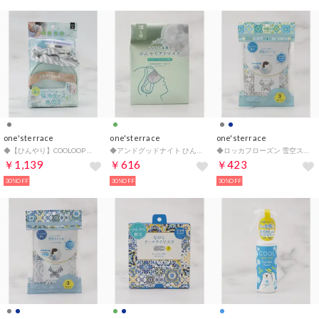
one'sterrace
one'sterrace
one'sterrace
◆【ひんやり】COOLOOP 保冷ケース付氷のう【返品不可商品】 （グレー(912)）
◆アンドグッドナイト ひんやりアイマスク 5枚【返品不可商品】 （グリーン(922)）
◆ロッカフローズン 雪空ストール 3P （グレー(912)）
￥1,139
￥616
￥423
30%OFF
30%OFF
30%OFF