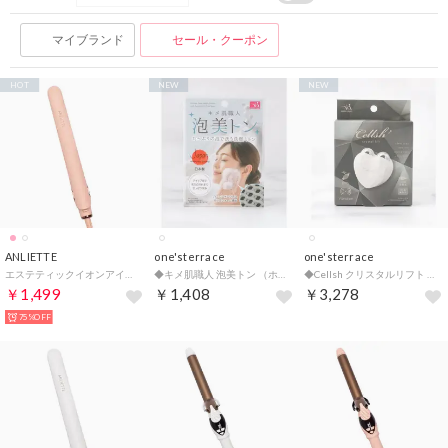
マイブランド
セール・クーポン
HOT
NEW
NEW
ANLIETTE
one'sterrace
one'sterrace
エステティックイオンアイロン ヘアアイロン【返品不可商品】 （コーラルピンク）
◆キメ肌職人 泡美トン （ホワイト(901)）
◆Cellsh クリスタルリフト （ホワイト(901)）
￥1,499
￥1,408
￥3,278
75%OFF