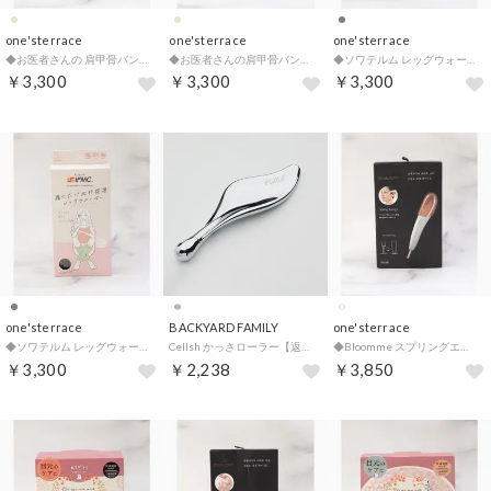
one'sterrace
one'sterrace
one'sterrace
◆お医者さんの 肩甲骨バンド ピタ肌 （ベージュ(952)）
◆お医者さんの肩甲骨バンド ピタ肌 （ベージュ(952)）
◆ソワテルム レッグウォーマー （グレー(912)）
￥3,300
￥3,300
￥3,300
one'sterrace
BACKYARD FAMILY
one'sterrace
◆ソワテルム レッグウォーマー （チャコールグレー(913)）
Cellsh かっさローラー【返品不可商品】 （シルバー）
◆Bloomme スプリングエナジー【返品不可商品】 （ホワイト(901)）
￥3,300
￥2,238
￥3,850