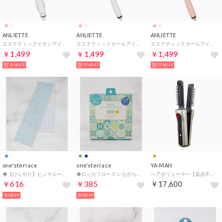
ANLIETTE
ANLIETTE
ANLIETTE
エステティックイオンアイロン ヘアアイロン【返品不可商品】 （ミルキーホワイト）
エステティックカールアイロン ヘアアイロン【返品不可商品】 （ミルキーホワイト）
エステティックカールアイロン ヘアアイロン【返品不可商品】 （コーラルピンク）
￥1,499
￥1,499
￥1,499
75%OFF
77%OFF
77%OFF
one'sterrace
one'sterrace
YA-MAN
◆【ひんやり】ヒンヤループ クールタオル （ブルー(993)）
◆ロッカフローズン ながらCOOLアイマスク 3P【返品不可商品】 （グリーン(922)）
ヘアボリューマー【返品不可商品】 （ゴールド）
￥616
￥385
￥17,600
30%OFF
30%OFF