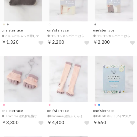
one'sterrace
one'sterrace
one'sterrace
◆にゃふにゃふ ツボ押しマスコット【返品不可商品】 （チャコールグレー(913)）
◆ヨシヨシカンパニー はらまき あまやかし部 （アイボリー(904)）
◆ヨシヨシカンパニー はらまきパンツ ズボラ部 （グレー(912)）
￥1,320
￥2,200
￥2,200
one'sterrace
one'sterrace
one'sterrace
◆Bloomme 磁気付足指サポーター （ピンク(972)）
◆Bloomme 足指ふくらはぎサポーター （ピンク(972)）
◆DiB GD ホットアイマスク 3枚【返品不可商品】 （ブルー(993)）
￥3,300
￥4,400
￥660