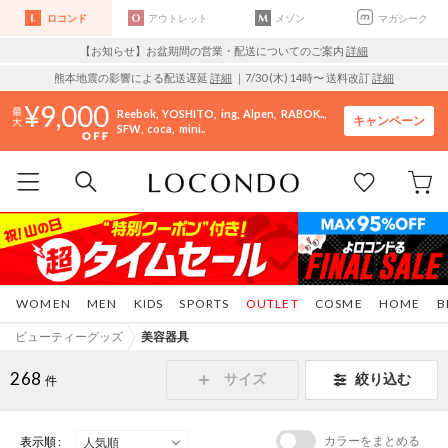
ロコンド
アウトレット
メゾン
マガシーク
【お知らせ】お盆期間の営業・配送についてのご案内
詳細
熊本地震の影響による配送遅延
詳細
｜7/30 (木) 14時〜 送料改訂
詳細
9,000
Reebok
YOSHITO
ing
Alpen
RABOK..
キャンペーン
SFW
coca
mini..
WOMEN
MEN
KIDS
SPORTS
OUTLET
COSME
HOME
B
ビューティーグッズ
美容器具
268
サイズ
絞り込む
件
カラーをまとめる
表示順 :