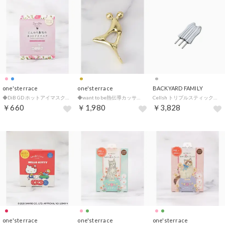
one'sterrace
one'sterrace
BACKYARD FAMILY
◆DiB GD ホットアイマスク 3枚【返品不可商品】 （ピンク(972)）
◆want to be熱伝導カッサフェイス【返品不可商品】 （ゴールド(907)）
Cellsh トリプルスティック【返品不可商品】 （シルバー）
￥660
￥1,980
￥3,828
one'sterrace
one'sterrace
one'sterrace