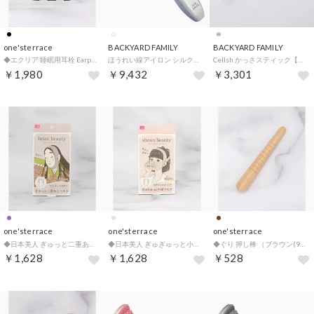
one'sterrace
BACKYARD FAMILY
BACKYARD FAMILY
◆エクリア 睡眠用耳栓 Earplug【返品不可商品】 （ブラック(919)）
ほうれい線アイロン シルクフェイサー【返品不可商品】 （ホワイトパール）
Cellsh かっさスティック【返品不可商品】 （シルバー）
￥1,980
￥9,432
￥3,301
one'sterrace
one'sterrace
one'sterrace
◆日本美人 ぎゅっと二重あごベルト【返品不可商品】（ラベンダー(980)）
◆日本美人 ぎゅぎゅっと小顔マスク【返品不可商品】（ベージュ(952)）
◆ぐり 押し棒 （ブラウン(943)）
￥1,628
￥1,628
￥528