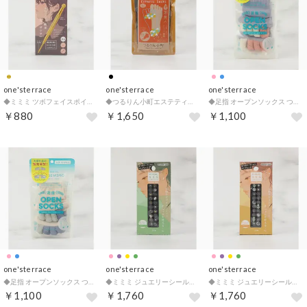
one'sterrace
one'sterrace
one'sterrace
◆ミミミ ツボフェイスポインター【返品不可商品】 （ゴールド(907)）
◆つるりん小町エステティックソックス シルク&AG+【返品不可商品】 （ブラック(919)）
◆足指 オープンソックス つま先【返品不可商品】 （ブルー(993)）
￥880
￥1,650
￥1,100
one'sterrace
one'sterrace
one'sterrace
◆足指 オープンソックス つま先【返品不可商品】 （ライトピンク(970)）
◆ミミミ ジュエリーシール【返品不可商品】 （グリーン(922)）
◆ミミミ ジュエリーシール【返品不可商品】 （イエロー(932)）
￥1,100
￥1,760
￥1,760