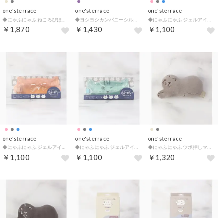
one'sterrace
one'sterrace
one'sterrace
◆にゃふにゃふ ねころびほぐリフレ【返品不可商品】 （ベージュ(952)）
◆ヨシヨシカンパニーシルク混お休みソックス （ラベンダー(980)）
◆にゃふにゃふ ジェルアイピロー【返品不可商品】 （グレー(912)）
￥1,870
￥1,430
￥1,100
one'sterrace
one'sterrace
one'sterrace
◆にゃふにゃふ ジェルアイピロー【返品不可商品】 （ピンク(972)）
◆にゃふにゃふ ジェルアイピロー【返品不可商品】 （サックスブルー(990)）
◆にゃふにゃふ ツボ押しマスコット【返品不可商品】 （ベージュ(952)）
￥1,100
￥1,100
￥1,320