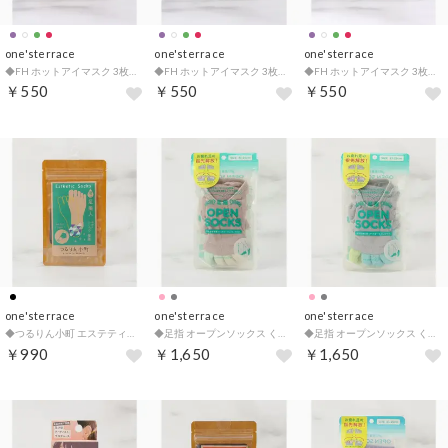
one'sterrace
one'sterrace
one'sterrace
◆FH ホットアイマスク 3枚 ありがとうございます【返品不可商品】 （レッド(962)）
◆FH ホットアイマスク 3枚 ありがとうございます【返品不可商品】 （ホワイト(901)）
◆FH ホットアイマスク 3枚 ありがとうございます【返品不可商品】 （ミントグリーン(921)）
￥550
￥550
￥550
one'sterrace
one'sterrace
one'sterrace
◆つるりん小町 エステティックソックス （ブラック(919)）
◆足指 オープンソックス くるぶし （ピンク(972)）
◆足指 オープンソックス くるぶし （グレー(912)）
￥990
￥1,650
￥1,650