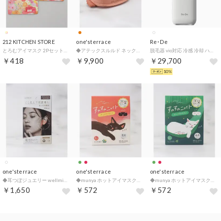
212 KITCHEN STORE
one'sterrace
Re･De
とろむアイマスク 2Pセット ありがとうございます RD【返品不可商品】 （その他）
◆アテックスルルド ネックマッサージピローくびレッチ【返品不可商品】 （オレンジ(967)）
脱毛器 vio対応 冷感 冷却 ハイパワー 4段階 家庭用 UVスタンド付き DuoClear IPL 光美容器 BR01A【返品不可商品】 （ホワイト）
￥418
￥9,900
￥29,700
10%
one'sterrace
one'sterrace
one'sterrace
◆耳つぼジュエリー wellmimi【返品不可商品】 （ホワイト(901)）
◆munya ホットアイマスク【返品不可商品】 （レッド(962)）
◆munya ホットアイマスク【返品不可商品】 （グリーン(922)）
￥1,650
￥572
￥572