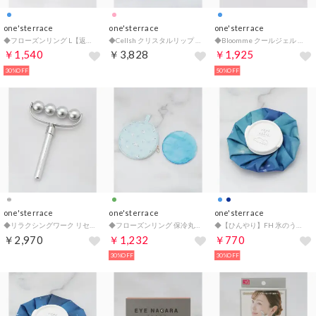
one'sterrace
one'sterrace
one'sterrace
◆フローズンリング L【返品不可商品】 （サックスブルー(990)）
◆Cellsh クリスタルリップ オーロラ【返品不可商品】 （ピンク(972)）
◆Bloomme クールジェル エナジー【返品不可商品】 （ブルー(993)）
￥1,540
￥3,828
￥1,925
30%OFF
50%OFF
one'sterrace
one'sterrace
one'sterrace
◆リラクシングワーク リセットローラー カルテット【返品不可商品】 （シルバー(906)）
◆フローズンリング 保冷丸型ポーチ【返品不可商品】 （ミントグリーン(921)）
◆【ひんやり】FH 氷のう【返品不可商品】 （ブルー(993)）
￥2,970
￥1,232
￥770
30%OFF
30%OFF