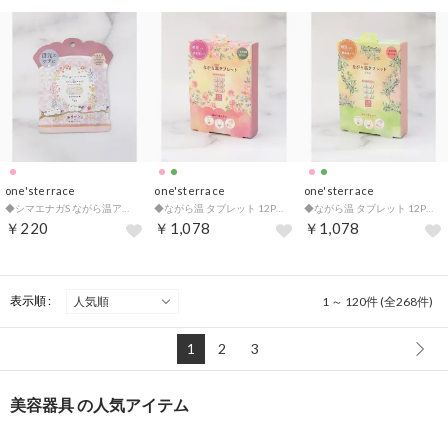
one'sterrace
one'sterrace
one'sterrace
◆シマエナガS ながら温アイマスク 1P【返品不可商品】 （ピンク(972)）
◆ながら温 タブレット 12P【返品不可商品】 （ピンク(972)）
◆ながら温 タブレット 12P【返品不可商品】 （グリーン(922)）
￥220
￥1,078
￥1,078
表示順 :
1 ～ 120件 (全268件)
1
2
3
美容器具 の人気アイテム